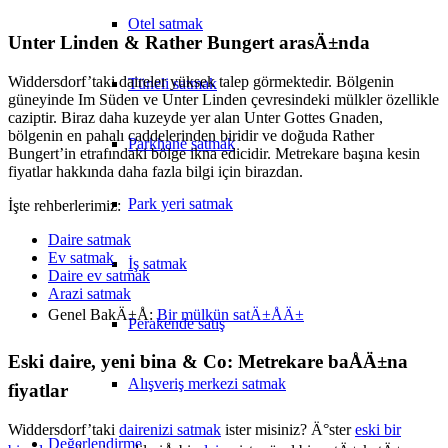
Otel satmak
Unter Linden & Rather Bungert arasÄ±nda
Widdersdorf’taki daireler yüksek talep görmektedir. Bölgenin
Tüneli satmak
güneyinde Im Süden ve Unter Linden çevresindeki mülkler özellikle
caziptir. Biraz daha kuzeyde yer alan Unter Gottes Gnaden,
bölgenin en pahalı caddelerinden biridir ve doğuda Rather
Parkhane satmak
Bungert’in etrafındaki bölge ikna edicidir. Metrekare başına kesin
fiyatlar hakkında daha fazla bilgi için birazdan.
Park yeri satmak
İşte rehberlerimiz:
Daire satmak
Ev satmak
İş satmak
Daire ev satmak
Arazi satmak
Genel BakÄ±Å:
Bir mülkün satÄ±ÅÄ±
Perakende satış
Eski daire, yeni bina & Co: Metrekare baÅÄ±na
Alışveriş merkezi satmak
fiyatlar
Widdersdorf’taki
dairenizi satmak
ister misiniz? Ä°ster
eski bir
Değerlendirme