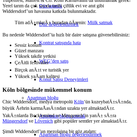
Tulpenfest, Maifest & Co. Köln Karnavalını da unutmamak gerek!
Yerel tarım da çok sayıda tarihi çiftlik evi ve anıt gibi
Düz satmak
Widdersdorf’un havasına katkıda bulunmaktadır.
Tüm adÄ±mlarÄ± buradan öÄrenin:
Mülk satmak
Düz değerlendirmek
Bu nedenle Widdersdorf’ta hızlı bir daire satışına güvenebilirsiniz:
Kontrat satışında hata
Sessiz konum
Güzel manzara
Yüksek takdir yetkisi
WEG’den satış
ÇeÅitli festivaller
Birçok anÄ±t ve turistik yer
Yüksek yaÅam kalitesi
Konut Satışı Deneyimleri
Köln bölgesinde mükemmel konum
Apartman bloğu
Chic Widdersdorf, medya metropolü
Köln
‘ün kuzeybatÄ±sÄ±nda,
büyük Åehrin karmaÅasÄ±ndan uzakta yer almaktadÄ±r.
YakÄ±nlarda Bocklemünd ve Mengenich’in yanÄ± sÄ±ra
Apartman bloğu satmak
Müngersdorf
ve
Lövenich
gibi popüler semtler yer almaktadÄ±r.
Şimdi Widdersdorf’un mezolajına bir göz atalım:
Apartman bloğu değerlendirmek