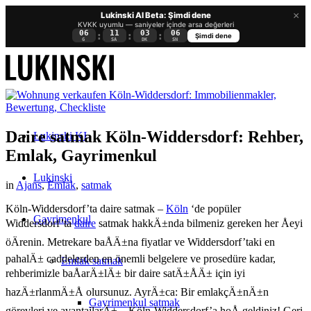
×
Lukinski AI Beta: Şimdi dene
KVKK uyumlu — saniyeler içinde arsa değerleri
06
11
03
05
:
:
:
Şimdi dene
G
SA
DK
SN
Daire satmak Köln-Widdersdorf: Rehber,
Lukinski KI
Emlak, Gayrimenkul
Lukinski
in
Ajans
,
Emlak
,
satmak
Köln-Widdersdorf’ta daire satmak –
Köln
‘de popüler
Gayrimenkul
Widdersdorf’ta
daire
satmak hakkÄ±nda bilmeniz gereken her Åeyi
öÄrenin. Metrekare baÅÄ±na fiyatlar ve Widdersdorf’taki en
pahalÄ± caddelerden en önemli belgelere ve prosedüre kadar,
Emlak satmak
rehberimizle baÅarÄ±lÄ± bir daire satÄ±ÅÄ± için iyi
hazÄ±rlanmÄ±Å olursunuz. AyrÄ±ca: Bir emlakçÄ±nÄ±n
Gayrimenkul satmak
görevleri ve avantajlarÄ± – Köln-Widdersdorf’a hoÅ geldiniz! Geri