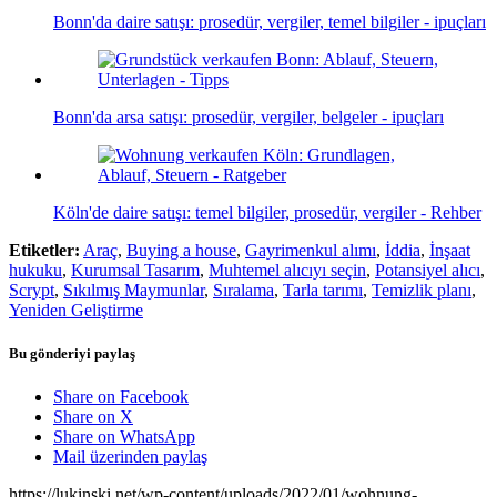
Bonn'da daire satışı: prosedür, vergiler, temel bilgiler - ipuçları
Bonn'da arsa satışı: prosedür, vergiler, belgeler - ipuçları
Köln'de daire satışı: temel bilgiler, prosedür, vergiler - Rehber
Etiketler:
Araç
,
Buying a house
,
Gayrimenkul alımı
,
İddia
,
İnşaat
hukuku
,
Kurumsal Tasarım
,
Muhtemel alıcıyı seçin
,
Potansiyel alıcı
,
Scrypt
,
Sıkılmış Maymunlar
,
Sıralama
,
Tarla tarımı
,
Temizlik planı
,
Yeniden Geliştirme
Bu gönderiyi paylaş
Share on Facebook
Share on X
Share on WhatsApp
Mail üzerinden paylaş
https://lukinski.net/wp-content/uploads/2022/01/wohnung-