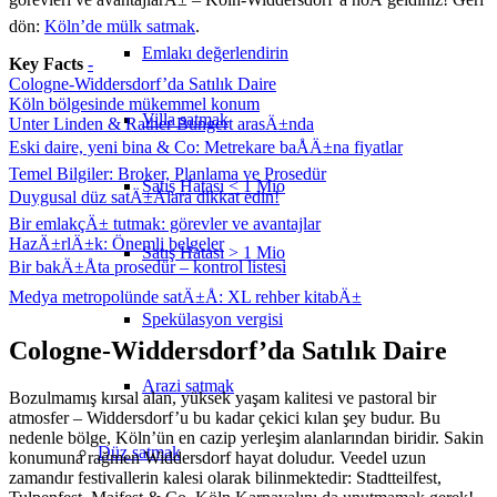
dön:
Köln’de mülk satmak
.
Emlakı değerlendirin
Key Facts
-
Cologne-Widdersdorf’da Satılık Daire
Köln bölgesinde mükemmel konum
Villa satmak
Unter Linden & Rather Bungert arasÄ±nda
Eski daire, yeni bina & Co: Metrekare baÅÄ±na fiyatlar
Temel Bilgiler: Broker, Planlama ve Prosedür
Satış Hatası < 1 Mio
Duygusal düz satÄ±Ålara dikkat edin!
Bir emlakçÄ± tutmak: görevler ve avantajlar
HazÄ±rlÄ±k: Önemli belgeler
Satış Hatası > 1 Mio
Bir bakÄ±Åta prosedür – kontrol listesi
Medya metropolünde satÄ±Å: XL rehber kitabÄ±
Spekülasyon vergisi
Cologne-Widdersdorf’da Satılık Daire
Arazi satmak
Bozulmamış kırsal alan, yüksek yaşam kalitesi ve pastoral bir
atmosfer – Widdersdorf’u bu kadar çekici kılan şey budur. Bu
nedenle bölge, Köln’ün en cazip yerleşim alanlarından biridir. Sakin
Düz
satmak
konumuna rağmen Widdersdorf hayat doludur. Veedel uzun
zamandır festivallerin kalesi olarak bilinmektedir: Stadtteilfest,