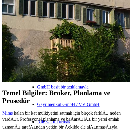
10 altın kural
Aile Vakfı
Şirket
Şirket kurmak
GmbH basit bir açıklamayla
Temel Bilgiler: Broker, Planlama ve
Prosedür
Gayrimenkul GmbH / VV GmbH
Miras
kalan bir kat mülkiyetini satmak için birçok farklÄ± neden
vardÄ±r. Profesyonel planlama ve baÅarÄ±lÄ± bir yerel emlak
Aile vakıf kurmak
uzmanÄ± tarafÄ±ndan yetkin bir Åekilde ele alÄ±nmasÄ±yla,