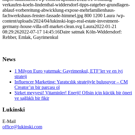
verkaufen-koeln-lindenthal-widdersdorf-tipps-ratgeber-grundlagen-
ablauf-vorbereitung-abwicklung-expose-mehrfamilienhaus-
fachwerkshaus-fenster-fassade-himmel.jpg
800
1200
Laura
/wp-
content/uploads/2024/04/lukinski-logo-real-estate-investment-
germany-house-villa-off-market-clean.svg
Laura
2022-01-21
08:29:26
2022-07-17 14:45:16
Daire satmak Köln-Widdersdorf:
Rehber, Emlak, Gayrimenkul
News
1 Milyon Euro yatırmak: Gayrimenkul, ETF’ler ve en iyi
strateji
Influencer Marketing: Yaratıcılık stratejiyle buluşuyor – CM
Creator’ın bir parçası ol
Şirket meyvesi! Vitaminler! Enerji! Ofisin için küçük bir öneri
ve sağlıklı bir fikir
Lukinski
E-Mail
office@lukinski.com