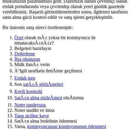
mülkünüzün pazarlanması gelir. Dairenizin ilanını çevrimiçi olarak
emlak portallarında veya çevrimdışı olarak yerel günlük gazetede
verebilirsiniz. Başarılı görüntülemelerden sonra, ilgilenen tarafların
satın alma gücü kontrol edilir ve satış işlemi gerçekleştirilir.
Bir dairenin satış süreci özetlenmiştir:
Özel
olarak mÄ± yoksa bir komisyoncu ile
mi
satacaksÄ±nÄ±z
?
Belgeleri hazırlayın
Değerleme
İfşa oluşturun
Mülk ilanÄ± verin
Ä°lgili taraflarla iletiÅime geçilmesi
Emlak turu
Son
satÄ±Å görüÅmeleri
Kredi kontrolü
SatÄ±n alma sözleÅmesi
oluÅturma
Noter randevusu
Noter tasdiki ve imza
Tapu siciline kayıt
SatÄ±n alma bedelinin ödenmesi
Varsa,
komisyoncunun komisyonunun ödenmesi