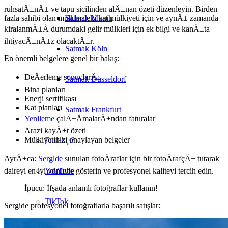
ruhsatÄ±nÄ± ve tapu sicilinden alÄ±nan özeti düzenleyin. Birden
Satmak Münih
fazla sahibi olan mülklerdeki kat mülkiyeti için ve aynÄ± zamanda
kiralanmÄ±Å durumdaki gelir mülkleri için ek bilgi ve kanÄ±ta
ihtiyacÄ±nÄ±z olacaktÄ±r.
Satmak Köln
En önemli belgelere genel bir bakış:
DeÄerleme sonuçlarÄ±
Satmak Düsseldorf
Bina planları
Enerji sertifikası
Kat planları
Satmak Frankfurt
Yenileme
çalÄ±ÅmalarÄ±ndan faturalar
Arazi kayÄ±t özeti
Mülkiyetinizi onaylayan belgeler
Emlakçı?
AyrÄ±ca:
Sergide
sunulan fotoÄraflar için bir fotoÄrafçÄ± tutarak
YouTube
daireyi en iyi yönüyle gösterin ve profesyonel kaliteyi tercih edin.
İpucu: İfşada anlamlı fotoğraflar kullanın!
TikTok
Sergide profesyonel fotoğraflarla başarılı satışlar: