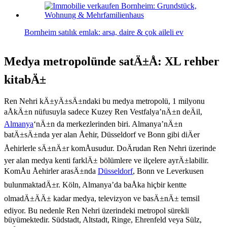
Bornheim satılık emlak: arsa, daire & çok aileli ev
Medya metropolünde satÄ±Å: XL rehber
kitabÄ±
Ren Nehri kÄ±yÄ±sÄ±ndaki bu medya metropolü, 1 milyonu
aÅkÄ±n nüfusuyla sadece Kuzey Ren Vestfalya’nÄ±n deÄil,
Almanya
‘nÄ±n da merkezlerinden biri. Almanya’nÄ±n
batÄ±sÄ±nda yer alan Åehir, Düsseldorf ve Bonn gibi diÄer
Åehirlerle sÄ±nÄ±r komÅusudur. DoÄrudan Ren Nehri üzerinde
yer alan medya kenti farklÄ± bölümlere ve ilçelere ayrÄ±labilir.
KomÅu Åehirler arasÄ±nda
Düsseldorf
, Bonn ve Leverkusen
bulunmaktadÄ±r. Köln, Almanya’da baÅka hiçbir kentte
olmadÄ±ÄÄ± kadar medya, televizyon ve basÄ±nÄ± temsil
ediyor. Bu nedenle Ren Nehri üzerindeki metropol sürekli
büyümektedir. Südstadt, Altstadt, Ringe, Ehrenfeld veya Sülz,