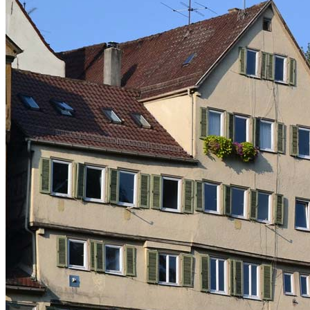
Yatırım
Gayrimenkul
Emlak yatırımı
Yatırım Almanya’da
Paylaşılan Anlaşma
Varlık Satışı
Yatırım
Yatırım 1×1