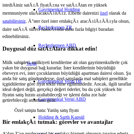
istediÄiniz satÄ±Å fiyatÄ±na ve satÄ±Åtan en yüksek
Gayrimenkul Holding
memnuniyete ulaÅacaksÄ±nÄ±z. Elbette dairenizi
özel
olarak da
satabilirsiniz
. Ä°ster özel ister emlakçÄ± aracÄ±lÄ±ÄÄ±yla olsun,
Rechtsformen TR
daire satÄ±Å süreci hakkÄ±nda daha fazla bilgiyi buradan
edinebilirsiniz.
Rechtsformen ABD
Duygusal düz satÄ±Ålara dikkat edin!
Mülk sahipleri, mülkiyeti kendilerine ait olan gayrimenkullerle çok
Vergi
yakın bir duygusal bağ kurarlar. İster kendilerinin büyüdüğü
ebeveyn evi, ister çocuklarının büyüdüğü apartman dairesi olsun. Şu
anda bir satış gündemdeyse, özel satışlarda mal sahipleri genellikle
Gayrimenkul Vergi DE
içgüdülerine göre fiyat teklif etme eğilimindedir. Ancak, ilgili taraflar
ideal değeri değil, gerçekçi değeri öderler, bu da çok yüksek bir
fiyatın satış hızını azaltabileceği ve işlemi daha zor hale
Gayrimenkul Vergi ABD
getirebileceği anlamına gelir.
Özel satışta hata: Yanlış satış fiyatı
Holding & Şartlı Kapsül
Bir emlakçÄ± tutmak: görevler ve avantajlar
A’dan Z’ye profesyonel bir emlakçı hizmeti almanızı tavsiye ederiz,