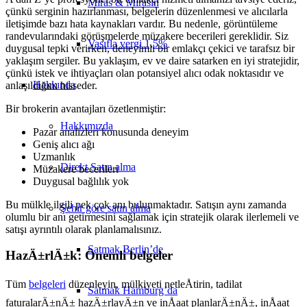
Miras & Mirasın
çünkü serginin hazırlanması, belgelerin düzenlenmesi ve alıcılarla
iletişimde bazı hata kaynakları vardır. Bu nedenle, görüntüleme
randevularındaki görüşmelerde müzakere becerileri gereklidir. Siz
Vasıfla vergi 1,5%
duygusal tepki verirken, deneyimli bir emlakçı çekici ve tarafsız bir
yaklaşım sergiler. Bu yaklaşım, ev ve daire satarken en iyi stratejidir,
çünkü istek ve ihtiyaçları olan potansiyel alıcı odak noktasıdır ve
Hakkında
anlaşıldığını hisseder.
Bir brokerin avantajları özetlenmiştir:
Hakkımızda
Pazar analizleri konusunda deneyim
Geniş alıcı ağı
Uzmanlık
Direkt Satın alma
Müzakere becerileri
Duygusal bağlılık yok
Bu mülkle ilgili pek çok anı bulunmaktadır. Satışın aynı zamanda
Şehir göre satın alma
olumlu bir anı getirmesini sağlamak için stratejik olarak ilerlemeli ve
satışı ayrıntılı olarak planlamalısınız.
Satmak Berlin’de
HazÄ±rlÄ±k: Önemli belgeler
Tüm
belgeleri
düzenleyin, mülkiyeti netleÅtirin, tadilat
Satmak Hamburg’da
faturalarÄ±nÄ± hazÄ±rlayÄ±n ve inÅaat planlarÄ±nÄ±, inÅaat