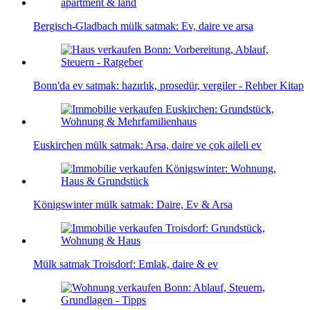
Bergisch-Gladbach mülk satmak: Ev, daire ve arsa
Bonn'da ev satmak: hazırlık, prosedür, vergiler - Rehber Kitap
Euskirchen mülk satmak: Arsa, daire ve çok aileli ev
Königswinter mülk satmak: Daire, Ev & Arsa
Mülk satmak Troisdorf: Emlak, daire & ev