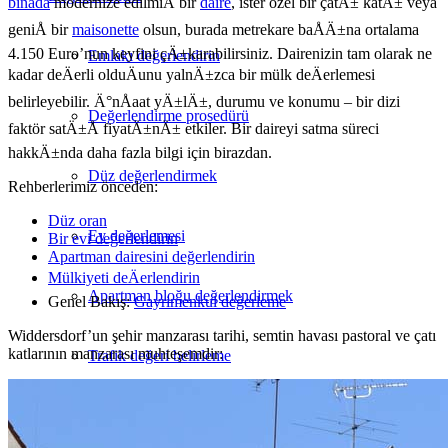
binada
modernize edilmiÅ bir
daire
, ister özel bir
çatÄ±
katÄ± veya
geniÅ bir
maisonette
olsun, burada metrekare baÅÄ±na ortalama
4.150 Euro’nun keyfini çÄ±karabilirsiniz. Dairenizin tam olarak ne
Emlakı değerlendirin
kadar deÄerli olduÄunu yalnÄ±zca bir mülk deÄerlemesi
belirleyebilir. Ä°nÅaat yÄ±lÄ±, durumu ve konumu – bir dizi
Değerlendirme prosedürü
faktör satÄ±Å fiyatÄ±nÄ± etkiler. Bir daireyi satma süreci
hakkÄ±nda daha fazla bilgi için birazdan.
Düz değerlendirmek
Rehberlerimiz önceden:
Düz oran
Ev değerlemesi
Bir evi değerlendirin
Apartman dairesini değerlendirin
Mülkiyeti deÄerlendirin
Apartman bloğu değerlendirmek
Genel Bakış:
Gayrimenkul değerleme
Widdersdorf’un şehir manzarası tarihi, semtin havası pastoral ve çatı
katlarının manzarası muhteşemdir:
Trafik değeri belirleme
Değerlendirme yaptırmak