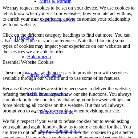
Miras & Mirasın
We may request cookies to be set on your device. We use cookies to
let us know when you visit our websites, how you interact with us,
to enrich your user experience, and to customize your relationship
Vasıfla vergi 1,5%
with our website.
Click on the different category headings to find out more. You can
Hakkında
also change some of your preferences. Note that blocking some
types of cookies may impact your experience on our websites and
the services we are able to offer.
Hakkımızda
Essential Website Cookies
These cookies are strictly necessary to provide you with services
Direkt Satın alma
available through our website and to use some of its features.
Because these cookies are strictly necessary to deliver the website,
Şehir göre satın alma
refusing them will have impact how our site functions. You always
can block or delete cookies by changing your browser settings and
force blocking all cookies on this website. But this will always
prompt you to accept/refuse cookies when revisiting our site.
Satmak Berlin’de
We fully respect if you want to refuse cookies but to avoid asking
you again and again kindly allow us to store a cookie for that. You
Satmak Hamburg’da
are free to opt out any time or opt in for other cookies to get a better
experience. If you refuse cookies we will remove all set cookies in