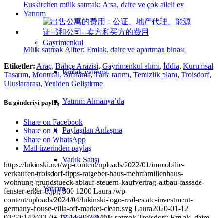
Euskirchen mülk satmak: Arsa, daire ve çok aileli ev
Yatırım
Gayrimenkul
Mülk satmak Alfter: Emlak, daire ve apartman binası
Etiketler:
Araç
,
Bahçe Arazisi
,
Gayrimenkul alımı
,
İddia
,
Kurumsal
Emlak yatırımı
Tasarım
,
Montreal
,
Sıralama
,
Tarla tarımı
,
Temizlik planı
,
Troisdorf
,
Uluslararası
,
Yeniden Geliştirme
Yatırım Almanya’da
Bu gönderiyi paylaş
Share on Facebook
Paylaşılan Anlaşma
Share on X
Share on WhatsApp
Mail üzerinden paylaş
Varlık Satışı
https://lukinski.net/wp-content/uploads/2022/01/immobilie-
verkaufen-troisdorf-tipps-ratgeber-haus-mehrfamilienhaus-
wohnung-grundstueck-ablauf-steuern-kaufvertrag-altbau-fassade-
Yatırım
fenster-erker-8.jpg
800
1200
Laura
/wp-
content/uploads/2024/04/lukinski-logo-real-estate-investment-
germany-house-villa-off-market-clean.svg
Laura
2020-01-12
02:50:14
2022-07-17 14:39:32
Mülk satmak Troisdorf: Emlak, daire
Yatırım 1×1