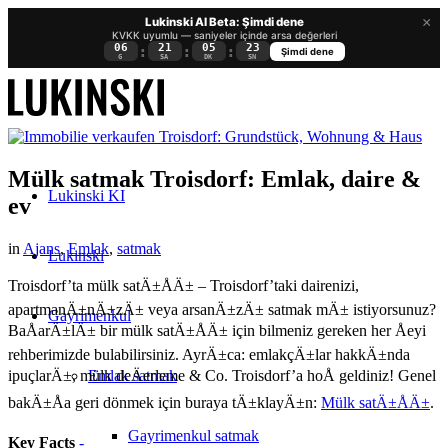
×
Lukinski AI Beta: Şimdi dene
KVKK uyumlu — saniyeler içinde arsa değerleri
06
21
05
22
:
:
:
Şimdi dene
G
SA
DK
SN
Mülk satmak Troisdorf: Emlak, daire &
Lukinski KI
ev
in
Ajans
,
Emlak
,
satmak
Lukinski
Troisdorf’ta mülk satÄ±ÅÄ± – Troisdorf’taki dairenizi,
apartmanÄ±nÄ±zÄ± veya arsanÄ±zÄ± satmak mÄ± istiyorsunuz?
Gayrimenkul
BaÅarÄ±lÄ± bir mülk satÄ±ÅÄ± için bilmeniz gereken her Åeyi
rehberimizde bulabilirsiniz. AyrÄ±ca: emlakçÄ±lar hakkÄ±nda
Emlak satmak
ipuçlarÄ±, mülk deÄerleme & Co. Troisdorf’a hoÅ geldiniz! Genel
bakÄ±Åa geri dönmek için buraya tÄ±klayÄ±n:
Mülk satÄ±ÅÄ±
.
Gayrimenkul satmak
Key Facts
-