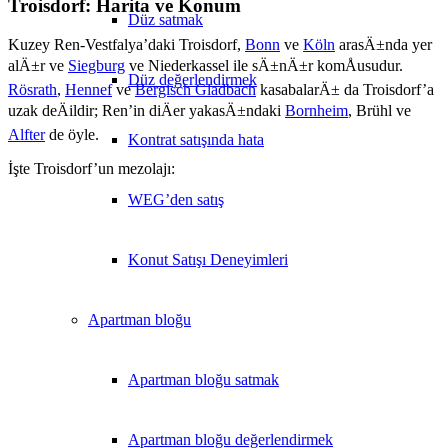
Troisdorf: Harita ve Konum
Düz satmak
Kuzey Ren-Vestfalya’daki Troisdorf,
Bonn
ve
Köln
arasÄ±nda yer
alÄ±r ve
Siegburg
ve Niederkassel ile sÄ±nÄ±r komÅusudur.
Düz değerlendirmek
Rösrath
,
Hennef
ve
Bergisch Gladbach
kasabalarÄ± da Troisdorf’a
uzak deÄildir; Ren’in diÄer yakasÄ±ndaki
Bornheim
, Brühl ve
Alfter
de öyle.
Kontrat satışında hata
İşte Troisdorf’un mezolajı:
WEG’den satış
Konut Satışı Deneyimleri
Apartman bloğu
Apartman bloğu satmak
Apartman bloğu değerlendirmek