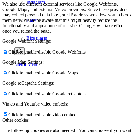
Instagram
We also use different external services like Google Webfonts,
Google Maps, and external Video providers. Since these providers
may collect personal data like your IP address we allow you to block
them here. Please be aware that this might heavily reduce the
Haber
functionality and appearance of our site. Changes will take effect
once you reload the page.
Bize ulaşın
Google Webfont Settings:
Click to enable/disable Google Webfonts.
Google Map Settings:
Menu
Menu
Click to enable/disable Google Maps.
Google reCaptcha Settings:
Click to enable/disable Google reCaptcha.
Vimeo and Youtube video embeds:
Click to enable/disable video embeds.
Other cookies
The following cookies are also needed - You can choose if you want