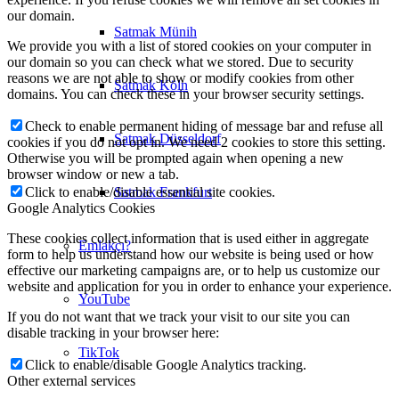
our domain.
Satmak Münih
We provide you with a list of stored cookies on your computer in
our domain so you can check what we stored. Due to security
reasons we are not able to show or modify cookies from other
Satmak Köln
domains. You can check these in your browser security settings.
Check to enable permanent hiding of message bar and refuse all
Satmak Düsseldorf
cookies if you do not opt in. We need 2 cookies to store this setting.
Otherwise you will be prompted again when opening a new
browser window or new a tab.
Click to enable/disable essential site cookies.
Satmak Frankfurt
Google Analytics Cookies
These cookies collect information that is used either in aggregate
Emlakçı?
form to help us understand how our website is being used or how
effective our marketing campaigns are, or to help us customize our
website and application for you in order to enhance your experience.
YouTube
If you do not want that we track your visit to our site you can
disable tracking in your browser here:
TikTok
Click to enable/disable Google Analytics tracking.
Other external services