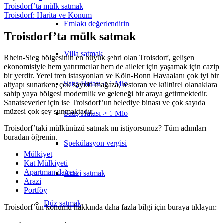
Troisdorf’ta mülk satmak
Troisdorf: Harita ve Konum
Emlakı değerlendirin
Troisdorf’ta mülk satmak
Villa satmak
Rhein-Sieg bölgesinin en büyük şehri olan Troisdorf, gelişen
ekonomisiyle hem yatırımcılar hem de aileler için yaşamak için cazip
bir yerdir. Yerel tren istasyonları ve Köln-Bonn Havaalanı çok iyi bir
Satış Hatası < 1 Mio
altyapı sunarken, çok sayıda mağaza, restoran ve kültürel olanaklara
sahip yaya bölgesi modernlik ve geleneği bir araya getirmektedir.
Sanatseverler için ise Troisdorf’un belediye binası ve çok sayıda
müzesi çok şey sunmaktadır.
Satış Hatası > 1 Mio
Troisdorf’taki mülkünüzü satmak mı istiyorsunuz? Tüm adımları
buradan öğrenin.
Spekülasyon vergisi
Mülkiyet
Kat Mülkiyeti
Apartman dairesi
Arazi satmak
Arazi
Portföy
Düz
satmak
Troisdorf’un konumu hakkında daha fazla bilgi için buraya tıklayın: