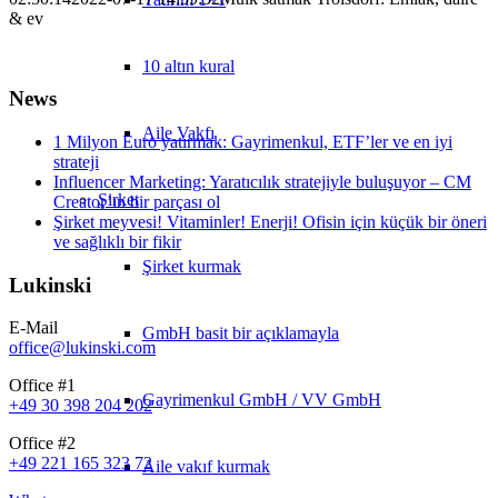
& ev
10 altın kural
News
Aile Vakfı
1 Milyon Euro yatırmak: Gayrimenkul, ETF’ler ve en iyi
strateji
Influencer Marketing: Yaratıcılık stratejiyle buluşuyor – CM
Şirket
Creator’ın bir parçası ol
Şirket meyvesi! Vitaminler! Enerji! Ofisin için küçük bir öneri
ve sağlıklı bir fikir
Şirket kurmak
Lukinski
E-Mail
GmbH basit bir açıklamayla
office@lukinski.com
Office #1
Gayrimenkul GmbH / VV GmbH
+49 30 398 204 202
Office #2
+49 221 165 323 72
Aile vakıf kurmak