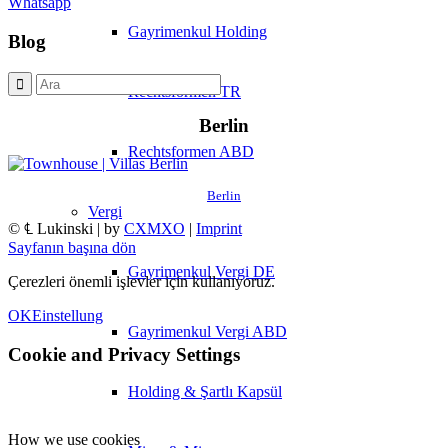
Whatsapp
Gayrimenkul Holding
Blog
Rechtsformen TR
Berlin
Rechtsformen ABD
Berlin
Vergi
© ℄ Lukinski | by
CXMXO
|
Imprint
Sayfanın başına dön
Gayrimenkul Vergi DE
Çerezleri önemli işlevler için kullanıyoruz.
OK
Einstellung
Gayrimenkul Vergi ABD
Cookie and Privacy Settings
Holding & Şartlı Kapsül
How we use cookies