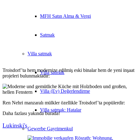
MFH Satın Alma & Vergi
Satmak
Villa
satmak
Troisdorf’ta hem modernize edilmiş eski binalar hem de yeni inşaat
Villa satmak
projeleri bulunmaktadır:
Villa (Ev) Değerlendirme
Ren Nehri manzaralı mülkler özellikle Troisdorf’ta popülerdir:
Villa satmak: Hatalar
Daha fazlası yakında burada!
Lukinski's
Gewerbe
Gayrimenkul