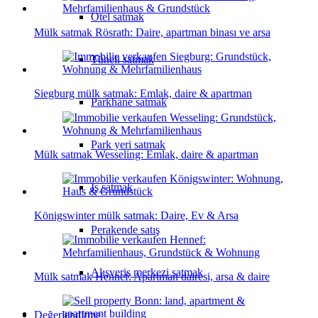
Otel satmak
Mülk satmak Rösrath: Daire, apartman binası ve arsa
Tüneli satmak
Siegburg mülk satmak: Emlak, daire & apartman
Parkhane satmak
Park yeri satmak
Mülk satmak Wesseling: Emlak, daire & apartman
İş satmak
Königswinter mülk satmak: Daire, Ev & Arsa
Perakende satış
Alışveriş merkezi satmak
Mülk satmak Hennef: Apartman dairesi, arsa & daire
Değerlendirme