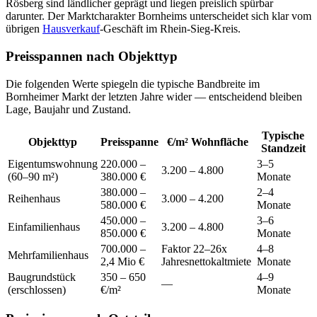
Rösberg sind ländlicher geprägt und liegen preislich spürbar
darunter. Der Marktcharakter Bornheims unterscheidet sich klar vom
übrigen
Hausverkauf
-Geschäft im Rhein-Sieg-Kreis.
Preisspannen nach Objekttyp
Die folgenden Werte spiegeln die typische Bandbreite im
Bornheimer Markt der letzten Jahre wider — entscheidend bleiben
Lage, Baujahr und Zustand.
Typische
Objekttyp
Preisspanne
€/m² Wohnfläche
Standzeit
Eigentumswohnung
220.000 –
3–5
3.200 – 4.800
(60–90 m²)
380.000 €
Monate
380.000 –
2–4
Reihenhaus
3.000 – 4.200
580.000 €
Monate
450.000 –
3–6
Einfamilienhaus
3.200 – 4.800
850.000 €
Monate
700.000 –
Faktor 22–26x
4–8
Mehrfamilienhaus
2,4 Mio €
Jahresnettokaltmiete
Monate
Baugrundstück
350 – 650
4–9
—
(erschlossen)
€/m²
Monate