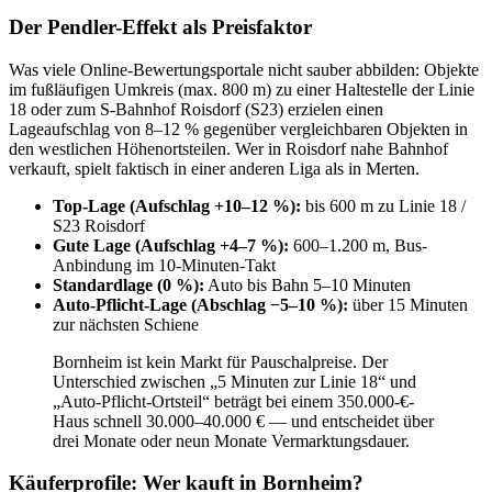
Der Pendler-Effekt als Preisfaktor
Was viele Online-Bewertungsportale nicht sauber abbilden: Objekte
im fußläufigen Umkreis (max. 800 m) zu einer Haltestelle der Linie
18 oder zum S-Bahnhof Roisdorf (S23) erzielen einen
Lageaufschlag von 8–12 % gegenüber vergleichbaren Objekten in
den westlichen Höhenortsteilen. Wer in Roisdorf nahe Bahnhof
verkauft, spielt faktisch in einer anderen Liga als in Merten.
Top-Lage (Aufschlag +10–12 %):
bis 600 m zu Linie 18 /
S23 Roisdorf
Gute Lage (Aufschlag +4–7 %):
600–1.200 m, Bus-
Anbindung im 10-Minuten-Takt
Standardlage (0 %):
Auto bis Bahn 5–10 Minuten
Auto-Pflicht-Lage (Abschlag −5–10 %):
über 15 Minuten
zur nächsten Schiene
Bornheim ist kein Markt für Pauschalpreise. Der
Unterschied zwischen „5 Minuten zur Linie 18“ und
„Auto-Pflicht-Ortsteil“ beträgt bei einem 350.000-€-
Haus schnell 30.000–40.000 € — und entscheidet über
drei Monate oder neun Monate Vermarktungsdauer.
Käuferprofile: Wer kauft in Bornheim?