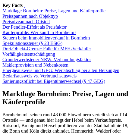
Key Facts
-
Marktlage Bornheim: Preise, Lagen und Käuferprofile
Preisspannen nach Objekttyp
Preisniveau nach Ortsteil
Der Pendler-Effekt als Preisfaktor
Käuferprofile: Wer kauft in Bornheim?
Steuern beim Immobilienverkauf in Bornheim
Spekulationssteuer (§ 23 EStG)
Drei-Objekt-Grenze: Falle für MFH-Verkäufer
Vorfälligkeitsentschädigung
Grunderwerbsteuer NRW: Verhandlungsfaktor
Maklerprovision und Nebenkosten
Energieausweis und GEG: Wertabschlag bei alten Heizungen
Bedarfsausweis vs. Verbrauchsausweis
Sanierungspflicht bei Eigentümerwechsel (§ 47 GEG)
Marktlage Bornheim: Preise, Lagen und
Käuferprofile
Bornheim mit seinen rund 48.000 Einwohnern verteilt sich auf 14
Ortsteile — und genau hier liegt der Hebel beim Verkaufspreis.
Roisdorf, Brenig und Hersel profitieren von der Stadtbahnlinie 18,
die Bonn und Köln direkt anbindet. Hemmerich, Waldorf oder