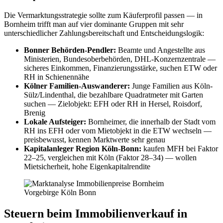
Die Vermarktungsstrategie sollte zum Käuferprofil passen — in
Bornheim trifft man auf vier dominante Gruppen mit sehr
unterschiedlicher Zahlungsbereitschaft und Entscheidungslogik:
Bonner Behörden-Pendler:
Beamte und Angestellte aus
Ministerien, Bundesoberbehörden, DHL-Konzernzentrale —
sicheres Einkommen, Finanzierungsstärke, suchen ETW oder
RH in Schienennähe
Kölner Familien-Auswanderer:
Junge Familien aus Köln-
Sülz/Lindenthal, die bezahlbare Quadratmeter mit Garten
suchen — Zielobjekt: EFH oder RH in Hersel, Roisdorf,
Brenig
Lokale Aufsteiger:
Bornheimer, die innerhalb der Stadt vom
RH ins EFH oder vom Mietobjekt in die ETW wechseln —
preisbewusst, kennen Marktwerte sehr genau
Kapitalanleger Region Köln-Bonn:
kaufen MFH bei Faktor
22–25, vergleichen mit Köln (Faktor 28–34) — wollen
Mietsicherheit, hohe Eigenkapitalrendite
Steuern beim Immobilienverkauf in