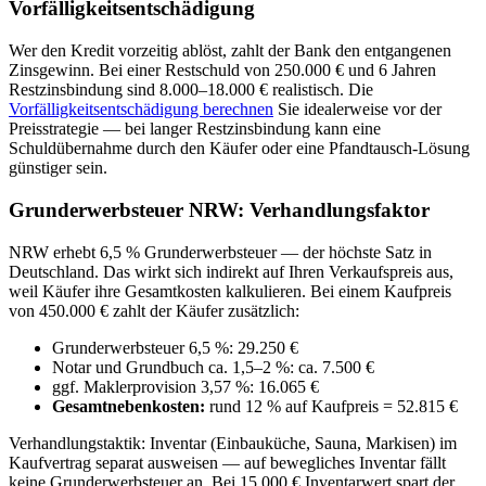
Vorfälligkeitsentschädigung
Wer den Kredit vorzeitig ablöst, zahlt der Bank den entgangenen
Zinsgewinn. Bei einer Restschuld von 250.000 € und 6 Jahren
Restzinsbindung sind 8.000–18.000 € realistisch. Die
Vorfälligkeitsentschädigung berechnen
Sie idealerweise vor der
Preisstrategie — bei langer Restzinsbindung kann eine
Schuldübernahme durch den Käufer oder eine Pfandtausch-Lösung
günstiger sein.
Grunderwerbsteuer NRW: Verhandlungsfaktor
NRW erhebt 6,5 % Grunderwerbsteuer — der höchste Satz in
Deutschland. Das wirkt sich indirekt auf Ihren Verkaufspreis aus,
weil Käufer ihre Gesamtkosten kalkulieren. Bei einem Kaufpreis
von 450.000 € zahlt der Käufer zusätzlich:
Grunderwerbsteuer 6,5 %: 29.250 €
Notar und Grundbuch ca. 1,5–2 %: ca. 7.500 €
ggf. Maklerprovision 3,57 %: 16.065 €
Gesamtnebenkosten:
rund 12 % auf Kaufpreis = 52.815 €
Verhandlungstaktik: Inventar (Einbauküche, Sauna, Markisen) im
Kaufvertrag separat ausweisen — auf bewegliches Inventar fällt
keine Grunderwerbsteuer an. Bei 15.000 € Inventarwert spart der