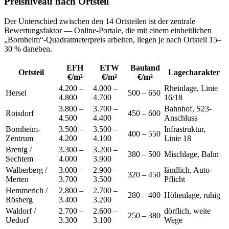
Preisniveau nach Ortsteil
Der Unterschied zwischen den 14 Ortsteilen ist der zentrale
Bewertungsfaktor — Online-Portale, die mit einem einheitlichen
„Bornheim“-Quadratmeterpreis arbeiten, liegen je nach Ortsteil 15–
30 % daneben.
EFH
ETW
Bauland
Ortsteil
Lagecharakter
€/m²
€/m²
€/m²
4.200 –
4.000 –
Rheinlage, Linie
Hersel
500 – 650
4.800
4.700
16/18
3.800 –
3.700 –
Bahnhof, S23-
Roisdorf
450 – 600
4.500
4.400
Anschluss
Bornheim-
3.500 –
3.500 –
Infrastruktur,
400 – 550
Zentrum
4.200
4.100
Linie 18
Brenig /
3.300 –
3.200 –
380 – 500
Mischlage, Bahn
Sechtem
4.000
3.900
Walberberg /
3.000 –
2.900 –
ländlich, Auto-
320 – 450
Merten
3.700
3.500
Pflicht
Hemmerich /
2.800 –
2.700 –
280 – 400
Höhenlage, ruhig
Rösberg
3.400
3.200
Waldorf /
2.700 –
2.600 –
dörflich, weite
250 – 380
Uedorf
3.300
3.100
Wege