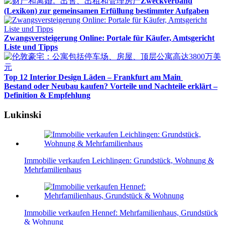
Zweckverband
(Lexikon) zur gemeinsamen Erfüllung bestimmter Aufgaben
Zwangsversteigerung Online: Portale für Käufer, Amtsgericht
Liste und Tipps
Top 12 Interior Design Läden – Frankfurt am Main
Bestand oder Neubau kaufen? Vorteile und Nachteile erklärt –
Definition & Empfehlung
Lukinski
Immobilie verkaufen Leichlingen: Grundstück, Wohnung &
Mehrfamilienhaus
Immobilie verkaufen Hennef: Mehrfamilienhaus, Grundstück
& Wohnung