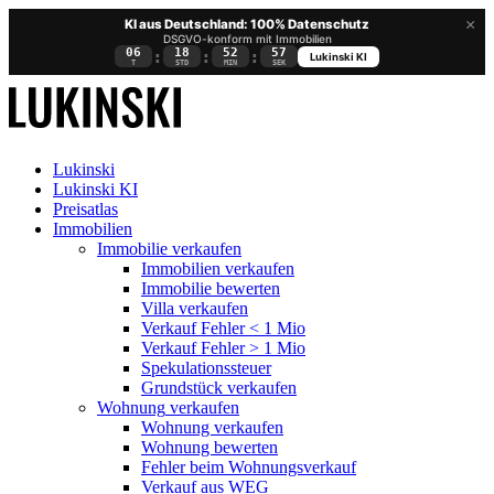
×
KI aus Deutschland: 100% Datenschutz
DSGVO-konform mit Immobilien
06
18
52
56
:
:
:
Lukinski KI
T
STD
MIN
SEK
Lukinski
Lukinski KI
Preisatlas
Immobilien
Immobilie verkaufen
Immobilien verkaufen
Immobilie bewerten
Villa verkaufen
Verkauf Fehler < 1 Mio
Verkauf Fehler > 1 Mio
Spekulationssteuer
Grundstück verkaufen
Wohnung
verkaufen
Wohnung verkaufen
Wohnung bewerten
Fehler beim Wohnungsverkauf
Verkauf aus WEG