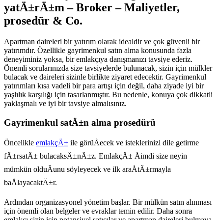
yatÄ±rÄ±m – Broker – Maliyetler,
prosedür & Co.
Apartman daireleri bir yatırım olarak idealdir ve çok güvenli bir
yatırımdır. Özellikle gayrimenkul satın alma konusunda fazla
deneyiminiz yoksa, bir emlakçıya danışmanızı tavsiye ederiz.
Önemli sorularınızda size tavsiyelerde bulunacak, sizin için mülkler
bulacak ve daireleri sizinle birlikte ziyaret edecektir. Gayrimenkul
yatırımları kısa vadeli bir para artışı için değil, daha ziyade iyi bir
yaşlılık karşılığı için tasarlanmıştır. Bu nedenle, konuya çok dikkatli
yaklaşmalı ve iyi bir tavsiye almalısınız.
Gayrimenkul satÄ±n alma prosedürü
Öncelikle
emlakçÄ±
ile görüÅecek ve isteklerinizi dile getirme
fÄ±rsatÄ± bulacaksÄ±nÄ±z. EmlakçÄ± Åimdi size neyin
mümkün olduÄunu söyleyecek ve ilk araÅtÄ±rmayla
baÅlayacaktÄ±r.
Ardından organizasyonel yönetim başlar. Bir mülkün satın alınması
için önemli olan belgeler ve evraklar temin edilir. Daha sonra
emlakçı sizin için potansiyel satıcılar ve apartman daireleri bulmaya