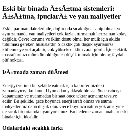
Eski bir binada Ä±sÄ±tma sistemleri:
Ä±sÄ±tma, ipuçlarÄ± ve yan maliyetler
Eski apartman dairelerinde, doğru oda sıcaklığına sahip olmak ve
aynı zamanda yan maliyetleri çok fazla artırmamak her zaman kolay
değildir. Çevre koruma ve iklim dostu olma, her mülk için akılda
tutulması gereken hususlardır. Sıcaklık çok düşük ayarlanırsa
küflenmeye yol açabilir; çok yüksekse iklim zarar görür. İşte elektrik
masraflarınızı mümkün olduğunca düşük tutmak için birkaç faydalı
püf noktası.
IsÄ±tmada zaman düÄmesi
Enerjiyi verimli bir şekilde ısıtmak için kaloriferinizdeki
zamanlayıcıyı kullanın. Uyumadan yaklaşık bir saat önce ısıtıcıyı
kapatmanız ve uyanmadan bir saat önce tekrar açmanız tavsiye
edilir. Bu şekilde, gece boyunca enerji israfı olmaz ve ısıtma
maliyetleriniz daha düşük olur. Gece boyunca ısıtma yok ama yine
de sıcak bir ortamda uyanıyorsunuz. Bu nedenle zaman anahtarı eski
binalar için idealdir.
Odalardaki sıcaklık farkı