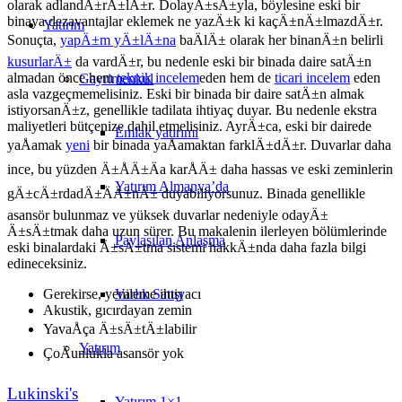
olarak adlandÄ±rÄ±lÄ±r. DolayÄ±sÄ±yla, böylesine eski bir
binaya dezavantajlar eklemek ne yazÄ±k ki kaçÄ±nÄ±lmazdÄ±r.
Yatırım
Sonuçta,
yapÄ±m yÄ±lÄ±na
baÄlÄ± olarak her binanÄ±n belirli
kusurlarÄ±
da vardÄ±r, bu nedenle eski bir binada daire satÄ±n
almadan önce hem
teknik incelem
eden hem de
ticari incelem
eden
Gayrimenkul
asla vazgeçmemelisiniz. Eski bir binada bir daire satÄ±n almak
istiyorsanÄ±z, genellikle tadilata ihtiyaç duyar. Bu nedenle ekstra
maliyetleri bütçenize dahil etmelisiniz. AyrÄ±ca, eski bir dairede
Emlak yatırımı
yaÅamak
yeni
bir binada yaÅamaktan farklÄ±dÄ±r. Duvarlar daha
ince, bu yüzden Ä±ÅÄ±Äa karÅÄ± daha hassas ve eski zeminlerin
Yatırım Almanya’da
gÄ±cÄ±rdadÄ±ÄÄ±nÄ± duyabiliyorsunuz. Binada genellikle
asansör bulunmaz ve yüksek duvarlar nedeniyle odayÄ±
Ä±sÄ±tmak daha uzun sürer. Bu makalenin ilerleyen bölümlerinde
Paylaşılan Anlaşma
eski binalardaki Ä±sÄ±tma sistemi hakkÄ±nda daha fazla bilgi
edineceksiniz.
Varlık Satışı
Gerekirse, yenileme ihtiyacı
Akustik, gıcırdayan zemin
YavaÅça Ä±sÄ±tÄ±labilir
Yatırım
ÇoÄunlukla asansör yok
Lukinski's
Yatırım 1×1