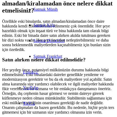
almadan/kiralamadan önce nelere dikkat
etmelisiniz?
Satmak Münih
Özellikle eski binalarda, satın almadan/kiralamadan önce daire
Satmak Köln
hakkında kendi izlenimlerinizi edinmeniz çok önemlidir. Her şeye
hazırlıklı olmak için inşaat türü ve bina hakkında tam olarak bilgi
edinin. Eski bir binada daire satın alırken akılda tutulması gereken
bir dizi nokta vardır. Her şeyi önceden netleştirebilmeniz ve daha
Satmak Düsseldorf
sonra beklenmedik maliyetlerden kaçınabilmeniz için bunları sizin
için özetledik.
Satmak Frankfurt
Satın alırken nelere dikkat edilmelidir?
Her şeyden önce, potansiyel mülkünüzün durumu hakkında bilgi
Emlakçı?
edinmelisiniz. Eski binalardaki daireler genellikle yenileme ve
modernizasyon gerektirir ve bu da ek maliyetlere yol açabilir. Satın
alma kararında size yardımcı olabilecek ve ilgili maliyetler hakkında
YouTube
fikir verebilecek bir uzmana ve bir emlakçıya danışmanızı öneririz.
Örneğin, dış cephenin hasar görmesi ve nemin daireye girerek
küflenmeye neden olması mümkündür. Stabilitenin sağlanması için
eski mülklerin statiğinin onarılması gerektiği de nadir değildir.
TikTok
Onarım çalışmaları da bazen gereklidir. Bu nedenle, hiçbir şeyin ters
gitmemesi için bir uzmanın size yardımcı olmasına izin verin.