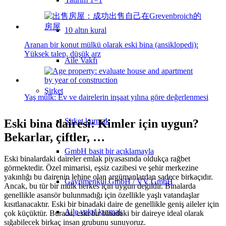
10 altın kural
Aranan bir konut mülkü olarak eski bina (ansiklopedi):
Yüksek talep, düşük arz
Aile Vakfı
Şirket
Yaş mülk: Ev ve dairelerin inşaat yılına göre değerlenmesi
Şirket kurmak
Eski bina dairesi: Kimler için uygun?
Bekarlar, çiftler, …
GmbH basit bir açıklamayla
Eski binalardaki daireler emlak piyasasında oldukça rağbet
görmektedir. Özel mimarisi, eşsiz cazibesi ve şehir merkezine
yakınlığı bu dairenin lehine olan argümanlardan sadece birkaçıdır.
Gayrimenkul GmbH / VV GmbH
Ancak, bu tür bir mülk herkes için uygun değildir. Binalarda
genellikle asansör bulunmadığı için özellikle yaşlı vatandaşlar
kısıtlanacaktır. Eski bir binadaki daire de genellikle geniş aileler için
Aile vakıf kurmak
çok küçüktür. Burada, eski bir binadaki bir daireye ideal olarak
sığabilecek birkaç insan grubunu sunuyoruz.