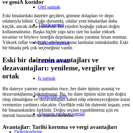
ve geniÅ koridor
Otel satmak
Eski binalardaki daireler geçitleri, gömme dolapları ve depo
odalarıyla bilinir. Çoğu durumda, odalar yeni binalardan daha
Tüneli satmak
küçük, ancak daha yüksektir. Bu yüzden boşluğu yukarı doğru
kullanmalısınız. Başka hiçbir yapı tarzı size bu kadar yüksek
tavanlar ve böylece örneğin depolama alanı yaratma fırsatı sunmaz.
Yüksek raflar ve büyük, etkileyici asma lambalar mümkündür. Eski
Parkhane satmak
bir binada pek çok seçeneğiniz vardır.
Eski bir dairenin avantajları ve
Park yeri satmak
dezavantajları: yenileme, vergiler ve
ortak
İş satmak
Bir daireye yatırım yapmadan önce, her daire tipinin avantaj ve
dezavantajlarına bakmalısınız. Bu, bu daire tipinin sizin için doğru
Perakende satış
olup olmadığına ve dezavantajları kabul edip edemeyeceğinize karar
vermenize yardımcı olacaktır. Özellikle eski bir dairenin inşaatı, yeni
bir binanınkinden farklıdır. Doğru seçimi yapabilmeniz için en
Alışveriş merkezi satmak
önemli hususların bir listesini derledik.
Avantajlar: Tarihi koruma ve vergi avantajları
Değerlendirme