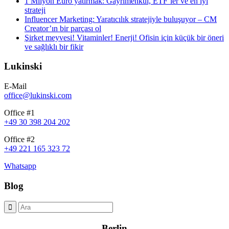
1 Milyon Euro yatırmak: Gayrimenkul, ETF’ler ve en iyi
strateji
Influencer Marketing: Yaratıcılık stratejiyle buluşuyor – CM
Creator’ın bir parçası ol
Şirket meyvesi! Vitaminler! Enerji! Ofisin için küçük bir öneri
ve sağlıklı bir fikir
Lukinski
E-Mail
office@lukinski.com
Office #1
+49 30 398 204 202
Office #2
+49 221 165 323 72
Whatsapp
Blog
Berlin