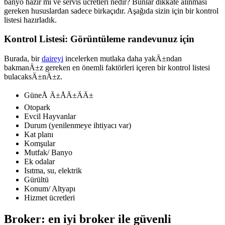
banyo hazır mı ve servis ücretleri nedir? Bunlar dikkate alınması
gereken hususlardan sadece birkaçıdır. Aşağıda sizin için bir kontrol
listesi hazırladık.
Kontrol Listesi: Görüntüleme randevunuz için
Burada, bir
daireyi
incelerken mutlaka daha yakÄ±ndan
bakmanÄ±z gereken en önemli faktörleri içeren bir kontrol listesi
bulacaksÄ±nÄ±z.
GüneÅ Ä±ÅÄ±ÄÄ±
Otopark
Evcil Hayvanlar
Durum (yenilenmeye ihtiyacı var)
Kat planı
Komşular
Mutfak/ Banyo
Ek odalar
Isıtma, su, elektrik
Gürültü
Konum/ Altyapı
Hizmet ücretleri
Broker: en iyi broker ile güvenli