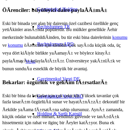
Gayrimenkul Holding
ÖÄrenciler: büyüleyici daire paylaÅÄ±mÄ±
Eski bir binada yer alan bir dairenin özel cazibesi özellikle genç
Rechtsformen TR
yetiÅkinler arasÄ±nda popülerdir. Bu mülkler genellikle Åehir
merkezinde bulunabildiÄinden, bu tür eski bina dairelerinin
konumu
Rechtsformen ABD
ve
konumu
öÄrenciler için idealdir. Çok sayÄ±da küçük oda, üç
veya dört kiÅiyle birlikte yaÅamayÄ± ve böylece kirayÄ±
paylaÅmayÄ± kolaylaÅtÄ±rÄ±r. Üniversiteye yakÄ±nlÄ±k ve
Vergi
bunun sunduÄu esneklik de büyük bir avantaj.
Gayrimenkul Vergi DE
Bekarlar: özgürlük ve geliÅim fÄ±rsatlarÄ±
Eski bir bina da bekarlar için çok çekicidir. Yüksek tavanlar çok
Gayrimenkul Vergi ABD
fazla tasarÄ±m özgürlüÄü sunar ve hayatÄ±nÄ±zÄ± dekoratif bir
Åekilde yaÅama fÄ±rsatÄ±na sahip olursunuz. AynÄ± zamanda,
Holding & Şartlı Kapsül
küçük odalar ve özel mimari, kendinizi güvende ve tanÄ±dÄ±k
hissetmeniz için rahat ve ilginç bir Åeyler katÄ±yor. Buna ek