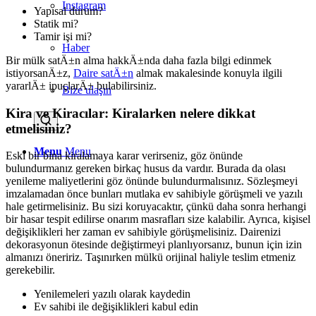
Instagram
Yapısal durum?
Statik mi?
Tamir işi mi?
Haber
Bir mülk satÄ±n alma hakkÄ±nda daha fazla bilgi edinmek
istiyorsanÄ±z,
Daire satÄ±n
almak makalesinde konuyla ilgili
yararlÄ± ipuçlarÄ± bulabilirsiniz.
Bize ulaşın
Kira ve Kiracılar: Kiralarken nelere dikkat
etmelisiniz?
Menu
Menu
Eski bir bina kiralamaya karar verirseniz, göz önünde
bulundurmanız gereken birkaç husus da vardır. Burada da olası
yenileme maliyetlerini göz önünde bulundurmalısınız. Sözleşmeyi
imzalamadan önce bunları mutlaka ev sahibiyle görüşmeli ve yazılı
hale getirmelisiniz. Bu sizi koruyacaktır, çünkü daha sonra herhangi
bir hasar tespit edilirse onarım masrafları size kalabilir. Ayrıca, kişisel
değişiklikleri her zaman ev sahibiyle görüşmelisiniz. Dairenizi
dekorasyonun ötesinde değiştirmeyi planlıyorsanız, bunun için izin
almanızı öneririz. Taşınırken mülkü orijinal haliyle teslim etmeniz
gerekebilir.
Yenilemeleri yazılı olarak kaydedin
Ev sahibi ile değişiklikleri kabul edin