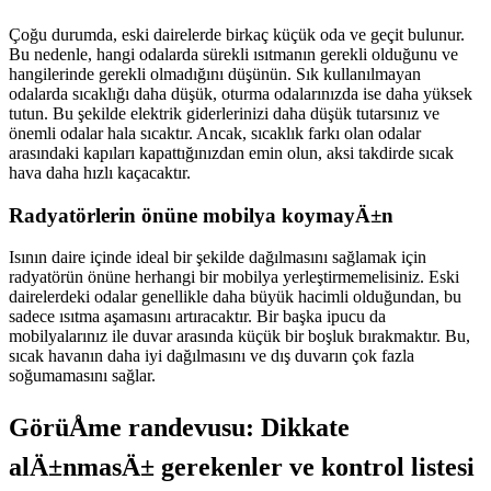
Çoğu durumda, eski dairelerde birkaç küçük oda ve geçit bulunur.
Bu nedenle, hangi odalarda sürekli ısıtmanın gerekli olduğunu ve
hangilerinde gerekli olmadığını düşünün. Sık kullanılmayan
odalarda sıcaklığı daha düşük, oturma odalarınızda ise daha yüksek
tutun. Bu şekilde elektrik giderlerinizi daha düşük tutarsınız ve
önemli odalar hala sıcaktır. Ancak, sıcaklık farkı olan odalar
arasındaki kapıları kapattığınızdan emin olun, aksi takdirde sıcak
hava daha hızlı kaçacaktır.
Radyatörlerin önüne mobilya koymayÄ±n
Isının daire içinde ideal bir şekilde dağılmasını sağlamak için
radyatörün önüne herhangi bir mobilya yerleştirmemelisiniz. Eski
dairelerdeki odalar genellikle daha büyük hacimli olduğundan, bu
sadece ısıtma aşamasını artıracaktır. Bir başka ipucu da
mobilyalarınız ile duvar arasında küçük bir boşluk bırakmaktır. Bu,
sıcak havanın daha iyi dağılmasını ve dış duvarın çok fazla
soğumamasını sağlar.
GörüÅme randevusu: Dikkate
alÄ±nmasÄ± gerekenler ve kontrol listesi