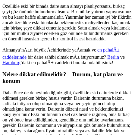
Özellikle eski bir binada daire satın almayı planlıyorsanız, birkaç
şeyi göz önünde bulundurmalısınız. Bir mülke yatırım yapıyorsunuz
ve bu karar hafife alınmamalıdır. Yatırımlar her zaman iyi bir fikirdir,
ancak özellikle eski binalarda beklenmedik maliyetlerden kaçınmak
için birkaç şeye dikkat etmeniz gerekir. Satın almak veya kiralamak
için bir mülkü ziyaret ederken göz önünde bulundurmanız gereken
en önemli hususları içeren bir kontrol listesi hazırladık.
Almanya’nÄ±n büyük Åehirlerinde yaÅamak ve
en pahalÄ±
caddelerinde
bir daire sahibi olmak mÄ± istiyorsunuz?
Berlin
ve
Hamburg
‘daki en pahalÄ± caddeleri burada bulabilirsiniz!
Nelere dikkat edilmelidir? – Durum, kat planı ve
konum
Daha önce de deneyimlediğiniz gibi, özellikle eski dairelerde dikkat
edilmesi gereken birkaç husus vardır. Dairenin durumuna bakın,
tadilata ihtiyacı olup olmadığına veya her şeyin güncel olup
olmadığına karar verin. Dairenin düzeni nasıl ve beklentilerinizi
karşılıyor mu? Eski bir binanın özel cazibesine rağmen, bina birkaç
on yıl önce inşa edildiğinden, genellikle onu mülke uyarlamanız
gerekir. Dairenin konumunu ve altyapısını göz önünde bulundurun;
bu, daireyi satacağınız fiyatı artırabilir veya azaltabilir. Mutfak ve