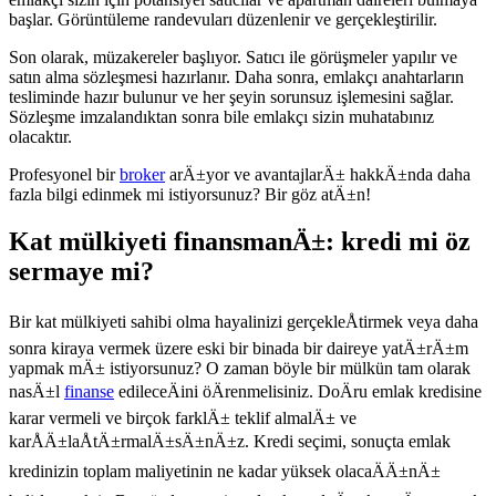
başlar. Görüntüleme randevuları düzenlenir ve gerçekleştirilir.
Son olarak, müzakereler başlıyor. Satıcı ile görüşmeler yapılır ve
satın alma sözleşmesi hazırlanır. Daha sonra, emlakçı anahtarların
tesliminde hazır bulunur ve her şeyin sorunsuz işlemesini sağlar.
Sözleşme imzalandıktan sonra bile emlakçı sizin muhatabınız
olacaktır.
Profesyonel bir
broker
arÄ±yor ve avantajlarÄ± hakkÄ±nda daha
fazla bilgi edinmek mi istiyorsunuz? Bir göz atÄ±n!
Kat mülkiyeti finansmanÄ±: kredi mi öz
sermaye mi?
Bir kat mülkiyeti sahibi olma hayalinizi gerçekleÅtirmek veya daha
sonra kiraya vermek üzere eski bir binada bir daireye yatÄ±rÄ±m
yapmak mÄ± istiyorsunuz? O zaman böyle bir mülkün tam olarak
nasÄ±l
finanse
edileceÄini öÄrenmelisiniz. DoÄru emlak kredisine
karar vermeli ve birçok farklÄ± teklif almalÄ± ve
karÅÄ±laÅtÄ±rmalÄ±sÄ±nÄ±z. Kredi seçimi, sonuçta emlak
kredinizin toplam maliyetinin ne kadar yüksek olacaÄÄ±nÄ±