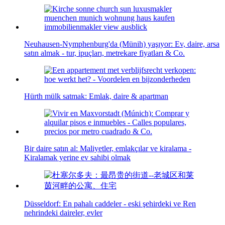
Neuhausen-Nymphenburg'da (Münih) yaşıyor: Ev, daire, arsa
satın almak - tur, ipuçları, metrekare fiyatları & Co.
Hürth mülk satmak: Emlak, daire & apartman
Bir daire satın al: Maliyetler, emlakçılar ve kiralama -
Kiralamak yerine ev sahibi olmak
Düsseldorf: En pahalı caddeler - eski şehirdeki ve Ren
nehrindeki daireler, evler