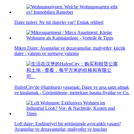
Daire tipleri: Ne tür daireler var? Emlak rehberi
Mikro Daire: Avantajlar ve dezavantajlar, maliyetler, küçük
daire - yatırım ve sermaye yatırımı
HafenCity'de (Hamburg) yaşamak: Daire ve arsa satın almak
ve kiralamak - Görüntüleme, metrekare başına fiyatlar ve Co.
Loft daire: Endüstriyel bir görünümde ayrıcalıklı yaşam?
Avantajlar ve dezavantajlar, maliyetler ve ipuçları