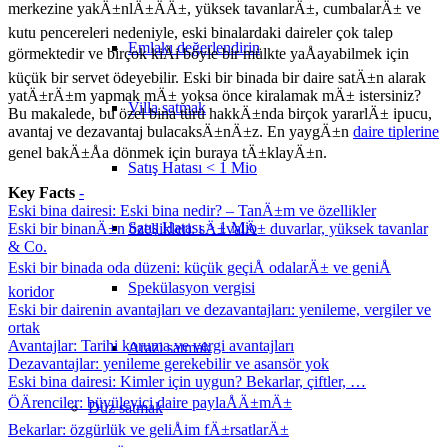
merkezine yakÄ±nlÄ±ÄÄ±, yüksek tavanlarÄ±, cumbalarÄ± ve
kutu pencereleri nedeniyle, eski binalardaki daireler çok talep
Emlakı değerlendirin
görmektedir ve birçok kiÅi böyle bir mülkte yaÅayabilmek için
küçük bir servet ödeyebilir. Eski bir binada bir daire satÄ±n alarak
yatÄ±rÄ±m yapmak mÄ± yoksa önce kiralamak mÄ± istersiniz?
Villa satmak
Bu makalede, bu özel bina türü hakkÄ±nda birçok yararlÄ± ipucu,
avantaj ve dezavantaj bulacaksÄ±nÄ±z. En yaygÄ±n
daire tiplerine
genel bakÄ±Åa dönmek için buraya tÄ±klayÄ±n.
Satış Hatası < 1 Mio
Key Facts
-
Eski bina dairesi: Eski bina nedir? – TanÄ±m ve özellikler
Satış Hatası > 1 Mio
Eski bir binanÄ±n özellikleri: sÄ±valÄ± duvarlar, yüksek tavanlar
& Co.
Eski bir binada oda düzeni: küçük geçiÅ odalarÄ± ve geniÅ
Spekülasyon vergisi
koridor
Eski bir dairenin avantajları ve dezavantajları: yenileme, vergiler ve
ortak
Avantajlar: Tarihi koruma ve vergi avantajları
Arazi satmak
Dezavantajlar: yenileme gerekebilir ve asansör yok
Eski bina dairesi: Kimler için uygun? Bekarlar, çiftler, …
ÖÄrenciler: büyüleyici daire paylaÅÄ±mÄ±
Düz
satmak
Bekarlar: özgürlük ve geliÅim fÄ±rsatlarÄ±