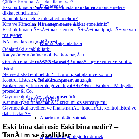
Çiftler: Boru hattÄ±nda aile mi var?
Düz satmak
Eski bir binada daire satÄ±n almadan/kiralamadan önce nelere
dikkat etmelisiniz?
Satın alırken nelere dikkat edilmelidir?
Kira ve Kiracılar: Kiralarken nelere dikkat etmelisiniz?
Düz değerlendirmek
Eski bir binada Ä±sÄ±tma sistemleri: Ä±sÄ±tma, ipuçlarÄ± ve yan
maliyetler
IsÄ±tmada zaman düÄmesi
Kontrat satışında hata
Odalardaki sıcaklık farkı
Radyatörlerin önüne mobilya koymayÄ±n
GörüÅme randevusu: Dikkate alÄ±nmasÄ± gerekenler ve kontrol
WEG’den satış
listesi
Nelere dikkat edilmelidir? – Durum, kat planı ve konum
Kontrol Listesi: Görüntüleme randevunuz için
Konut Satışı Deneyimleri
Broker: en iyi broker ile güvenli yatÄ±rÄ±m – Broker – Maliyetler,
prosedür & Co.
Gayrimenkul satÄ±n alma prosedürü
Apartman bloğu
Kat mülkiyeti finansmanÄ±: kredi mi öz sermaye mi?
Gayrimenkul kredileri ve finansmanÄ±: ipuçlarÄ±, kontrol listesi ve
daha fazlasÄ±
Apartman bloğu satmak
Eski bina dairesi: Eski bina nedir? –
TanÄ±m ve özellikler
Apartman bloğu değerlendirmek