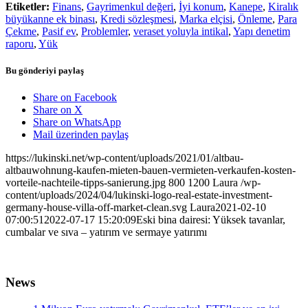
Etiketler:
Finans
,
Gayrimenkul değeri
,
İyi konum
,
Kanepe
,
Kiralık
büyükanne ek binası
,
Kredi sözleşmesi
,
Marka elçisi
,
Önleme
,
Para
Çekme
,
Pasif ev
,
Problemler
,
veraset yoluyla intikal
,
Yapı denetim
raporu
,
Yük
Bu gönderiyi paylaş
Share on Facebook
Share on X
Share on WhatsApp
Mail üzerinden paylaş
https://lukinski.net/wp-content/uploads/2021/01/altbau-
altbauwohnung-kaufen-mieten-bauen-vermieten-verkaufen-kosten-
vorteile-nachteile-tipps-sanierung.jpg
800
1200
Laura
/wp-
content/uploads/2024/04/lukinski-logo-real-estate-investment-
germany-house-villa-off-market-clean.svg
Laura
2021-02-10
07:00:51
2022-07-17 15:20:09
Eski bina dairesi: Yüksek tavanlar,
cumbalar ve sıva – yatırım ve sermaye yatırımı
News