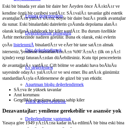
Eski bir binada yer alan bir daire her Åeyden önce ÅÄ±ktÄ±r ve
kendine özgü bir cazibesi vardÄ±r. SÄ±valÄ± tavanlar gibi estetik
Emlakı değerlendirin
avantajlarÄ±n yanÄ± sÄ±ra, böyle bir daire bazÄ± pratik avantajlar
da sunar. Eski binalardaki dairelerin çoÄunda depolama alanÄ±
olarak kullanÄ±labilecek bir kiler vardÄ±r. Bu durum özellikle
Değerlendirme prosedürü
Åehir merkezinde nadiren görülür. Buna ek olarak, eski evlerin
çoÄu
listelenmiÅ
binalardÄ±r ve eÄer bir tane satÄ±n almak
Düz değerlendirmek
isterseniz, yenileme masraflarÄ±nÄ±n %90’Ä±nÄ± (ilk on yÄ±l
içinde) vergi faturanÄ±zdan düÅebilirsiniz. Kutu tipi pencerelerin
de avantajlarÄ± vardÄ±r. Çift bölme ve aradaki hava boÅluÄu
Ev değerlemesi
sayesinde odayÄ± yalÄ±tÄ±r ve sesi emer. Bu artÄ±k günümüz
standardlarÄ±yla eÅitlenemese de güzel bir yan etkidir.
Apartman bloğu değerlendirmek
SÄ±va ile yüksek tavanlar
Anıt koruması
Genellikle depolama alanına sahip kiler
Trafik değeri belirleme
Dezavantajlar: yenileme gerekebilir ve asansör yok
Değerlendirme yaptırmak
Yasaya göre 1949 yÄ±lÄ±na kadar inÅa edilmiÅ bir bina eski bina