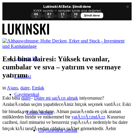
×
Lukinski AI Beta: Şimdi dene
KVKK uyumlu — saniyeler içinde arsa değerleri
06
07
15
36
:
:
:
Şimdi dene
G
SA
DK
SN
Eski bina dairesi: Yüksek tavanlar,
Lukinski KI
cumbalar ve sıva – yatırım ve sermaye
yatırımı
Lukinski
in
Ajans
,
daire
,
Emlak
Gayrimenkul
Eski bina
daire
–
Daire mi satÄ±n almak
istiyorsunuz?
AralarÄ±ndan seçim yapabileceÄiniz birçok seçenek vardÄ±r. Eski
bir binada yer alan bir daire, Alman pazarÄ±nda en çok aranan
Emlak satmak
mülklerden biridir ve mükemmel bir
yatÄ±rÄ±mdÄ±r
. Kusursuz
cazibesi, özel mimarisi ve benzersiz yapÄ±sÄ± nedeniyle bu daire
birçok kiÅi tarafÄ±ndan oldukça raÄbet görmektedir. Åehir
Gayrimenkul satmak