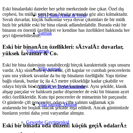
Eski binalardaki daireler her şehir merkezinde öne çıkar. Özel dış
cephesi, bu mülkü yeni beton binalar arasında göz alıcı kılmaktadır.
MFH Satın Alma & Vergi
Sıvalı duvarlar, küçük balkonlar veya duvar çıkıntıları ile bir mülk
hızlı bir şekilde eski bir bina olarak adlandırılabilir. Burada eski bir
binanın en önemli özellikleri ve kendine has özellikleri hakkında her
Satmak
şeyi öğrenebilirsiniz.
Eski bir binanÄ±n özellikleri: sÄ±valÄ± duvarlar,
Villa
satmak
yüksek tavanlar & Co.
Eski bir bina dairesinin sunabileceği birçok karakteristik yapı unsuru
Villa satmak
vardır. Alçı süslemeli iç duvarlar, çift kapılar ve cumbalı pencerelerin
yanı sıra yüksek tavanlar da bu tip binaların özelliğidir. Yapı türüne
bağlı olarak, bunlar üç ila 4,5 metre yüksekliğe kadar çıkabilir ve
odaya büyük bir özgürlük ve boyut kazandırır. Aynı şekilde, klasik
Villa (Ev) Değerlendirme
ahşap parçalar ve balıksırtı parke döşemeler de eski bir binanın ayırt
edici özellikleridir. Kutu tipi pencereler de mimarinin bir parçasıdır.
O günlerde çift pencereler, odaya çifte yalıtım sağlamak için
Villa satmak: Hatalar
aralarında bir boşluk olacak şekilde inşa edilirdi. Ancak günümüzde
bunların yerini daha yeni varyantlar almıştır.
Gewerbe
Gayrimenkul
Eski bir binada oda düzeni: küçük geçiÅ odalarÄ±