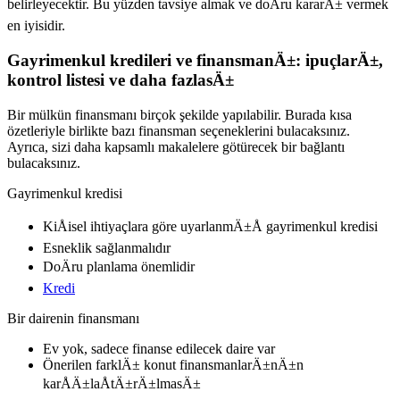
belirleyecektir. Bu yüzden tavsiye almak ve doÄru kararÄ± vermek
en iyisidir.
Gayrimenkul kredileri ve finansmanÄ±: ipuçlarÄ±,
kontrol listesi ve daha fazlasÄ±
Bir mülkün finansmanı birçok şekilde yapılabilir. Burada kısa
özetleriyle birlikte bazı finansman seçeneklerini bulacaksınız.
Ayrıca, sizi daha kapsamlı makalelere götürecek bir bağlantı
bulacaksınız.
Gayrimenkul kredisi
KiÅisel ihtiyaçlara göre uyarlanmÄ±Å gayrimenkul kredisi
Esneklik sağlanmalıdır
DoÄru planlama önemlidir
Kredi
Bir dairenin finansmanı
Ev yok, sadece finanse edilecek daire var
Önerilen farklÄ± konut finansmanlarÄ±nÄ±n
karÅÄ±laÅtÄ±rÄ±lmasÄ±