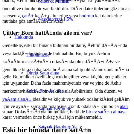
olarak, Åehir merkezine ve dolayÄ±sÄ±yla iÅe yakÄ±nlÄ±k
Miras & Mirasın
önemli ve olumlu bir yan faktördür. DiÄer daire tiplerine göz atmak
isterseniz,
çatÄ±
katÄ± dairelerine veya
bodrum
kat dairelerine
Vasıfla vergi 1,5%
mutlaka göz atmalÄ±sÄ±nÄ±z!
Çiftler: Boru hattÄ±nda aile mi var?
Hakkında
Genellikle, eski bir binada bulunan bir daire, Åehrin dÄ±ÅÄ±nda
veya farklÄ± bölgelerinde bulunabilir. Bu, büyük Åehrin
Hakkımızda
koÅuÅturmacasÄ±nÄ±n ortasÄ±nda olmadÄ±ÄÄ±nÄ±z ve
genellikle biraz daha fazla boÅ alana sahip olduÄunuz anlamÄ±na
Direkt Satın alma
gelir. Bu mülkler özellikle çocuklu çiftler veya küçük, genç aileler
için uygundur. Daha fazla mahremiyetiniz var ve yine de Åehir
Şehir göre satın alma
merkezine hÄ±zlÄ± bir Åekilde ulaÅabilirsiniz. Oda düzeni ve
yaÅam alanÄ±
idealdir ve küçük ve yüksek odalar kiÅisel geliÅim
için ve aynÄ± zamanda potansiyel çocuk odalarÄ± için bolca
alan
Satmak Berlin’de
sunar. DolayÄ±sÄ±yla bu mülkler, belki de
bir ev satÄ±n almaya
karar vermeden önce birkaç yÄ±l için mükemmeldir.
Satmak Hamburg’da
Eski bir binada daire satÄ±n