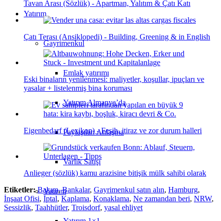
Tavan Arası (Sözlük) - Apartman, Yalıtım & Çatı Katı
Yatırım
Çatı Terası (Ansiklopedi) - Building, Greening & in English
Gayrimenkul
Emlak yatırımı
Eski binaların yenilenmesi: maliyetler, koşullar, ipuçları ve
yasalar + listelenmiş bina koruması
Yatırım Almanya’da
Eigenbedarf (Lexikon) - Fesih, itiraz ve zor durum halleri
Paylaşılan Anlaşma
Varlık Satışı
Anlieger (sözlük) kamu arazisine bitişik mülk sahibi olarak
Etiketler:
Bakım
,
Bankalar
,
Gayrimenkul satın alın
,
Hamburg
,
Yatırım
İnşaat Ofisi
,
İptal
,
Kaplama
,
Konaklama
,
Ne zamandan beri
,
NRW
,
Sessizlik
,
Taahhütler
,
Troisdorf
,
yasal ehliyet
Yatırım 1×1