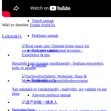
Otel satmak
Tüneli satmak
Wiki’ye dönelim:
Emlak SözlüÄü
Parkhane satmak
Lukinski's
Park yeri satmak
Hırsızlığa karşı koruma (ansiklopedi) - bodrum pencereleri,
İş satmak
polis ve tanıtım
Perakende satış
Yarı müstakil ev (ansiklopedi) - maliyetler, ses yalıtımı ve kat
planı
Alışveriş merkezi satmak
Değerlendirme