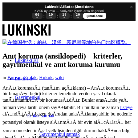
×
Lukinski AI Beta: Şimdi dene
KVKK uyumlu — saniyeler içinde arsa değerleri
06
10
19
19
:
:
:
Şimdi dene
G
SA
DK
SN
Anıt koruma (ansiklopedi) – kriterler,
Lukinski KI
gayrimenkul ve anıt koruma kurumu
in
Bureau
,
Emlak
,
Hukuk
,
wiki
Lukinski
AnÄ±t korumasÄ± (tanÄ±m, açÄ±klama) – AnÄ±t korumasÄ±,
bir binanÄ±n belirli kriterler temelinde verilen yasal olarak
Gayrimenkul
tanÄ±mlanmÄ±Å bir korumasÄ±dÄ±r. Bunlar arasÄ±nda yaÅ,
mimari veya tarihi önem sayÄ±labilir. Bir mülkün ne zaman
listeye
alÄ±ndÄ±ÄÄ± bazen doÄrudan anlaÅÄ±lamayabilir, bu nedenle
Emlak satmak
potansiyel olarak listeye alÄ±nmÄ±Å bir evin alÄ±cÄ±larÄ± her
zaman önceden inÅaat yetkilisinden ilgili durum hakkÄ±nda bilgi
Gayrimenkul satmak
almalÄ±dÄ±r. Mülkün yeni sahibi olursanÄ±z, yapÄ±sal