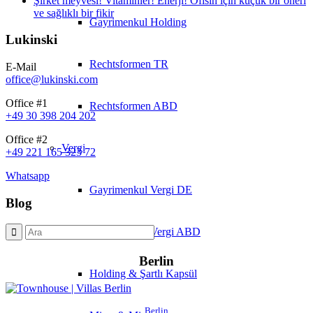
Şirket meyvesi! Vitaminler! Enerji! Ofisin için küçük bir öneri
ve sağlıklı bir fikir
Gayrimenkul Holding
Lukinski
Rechtsformen TR
E-Mail
office@lukinski.com
Office #1
Rechtsformen ABD
+49 30 398 204 202
Office #2
Vergi
+49 221 165 323 72
Whatsapp
Gayrimenkul Vergi DE
Blog
Gayrimenkul Vergi ABD
Berlin
Holding & Şartlı Kapsül
Berlin