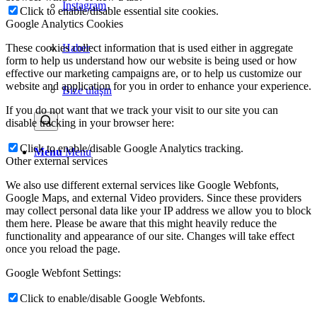
Instagram
Click to enable/disable essential site cookies.
Google Analytics Cookies
Haber
These cookies collect information that is used either in aggregate
form to help us understand how our website is being used or how
effective our marketing campaigns are, or to help us customize our
website and application for you in order to enhance your experience.
Bize ulaşın
If you do not want that we track your visit to our site you can
disable tracking in your browser here:
Click to enable/disable Google Analytics tracking.
Menu
Menu
Other external services
We also use different external services like Google Webfonts,
Google Maps, and external Video providers. Since these providers
may collect personal data like your IP address we allow you to block
them here. Please be aware that this might heavily reduce the
functionality and appearance of our site. Changes will take effect
once you reload the page.
Google Webfont Settings:
Click to enable/disable Google Webfonts.