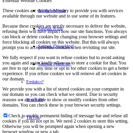
Essential Website Cookies
Satmak Münih
These cookies are strictly necessary to provide you with services
available through our website and to use some of its features.
Because these cookies are strictly necessary to deliver the website,
Satmak Köln
refusing them will have impact how our site functions. You always
can block or delete cookies by changing your browser settings and
force blocking all cookies on this website. But this will always
Satmak Düsseldorf
prompt you to accept/refuse cookies when revisiting our site.
We fully respect if you want to refuse cookies but to avoid asking
you again and again kindly allow us to store a cookie for that. You
Satmak Frankfurt
are free to opt out any time or opt in for other cookies to get a better
experience. If you refuse cookies we will remove all set cookies in
our domain.
Emlakçı?
We provide you with a list of stored cookies on your computer in
our domain so you can check what we stored. Due to security
YouTube
reasons we are not able to show or modify cookies from other
domains. You can check these in your browser security settings.
Check to enable permanent hiding of message bar and refuse all
TikTok
cookies if you do not opt in. We need 2 cookies to store this setting.
Otherwise you will be prompted again when opening a new
browser window or new a tab.