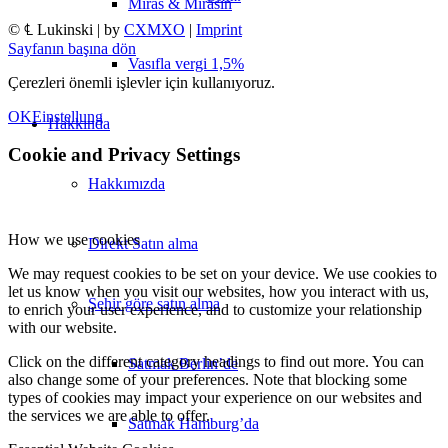
Miras & Mirasın
© ℄ Lukinski | by
CXMXO
|
Imprint
Sayfanın başına dön
Vasıfla vergi 1,5%
Çerezleri önemli işlevler için kullanıyoruz.
OK
Einstellung
Hakkında
Cookie and Privacy Settings
Hakkımızda
How we use cookies
Direkt Satın alma
We may request cookies to be set on your device. We use cookies to
let us know when you visit our websites, how you interact with us,
Şehir göre satın alma
to enrich your user experience, and to customize your relationship
with our website.
Click on the different category headings to find out more. You can
Satmak Berlin’de
also change some of your preferences. Note that blocking some
types of cookies may impact your experience on our websites and
the services we are able to offer.
Satmak Hamburg’da