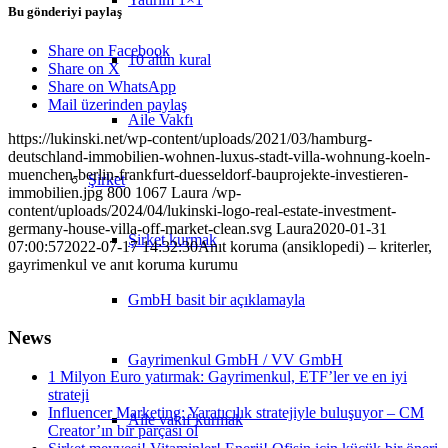
Bu gönderiyi paylaş
Share on Facebook
10 altın kural
Share on X
Share on WhatsApp
Mail üzerinden paylaş
Aile Vakfı
https://lukinski.net/wp-content/uploads/2021/03/hamburg-
deutschland-immobilien-wohnen-luxus-stadt-villa-wohnung-koeln-
muenchen-berlin-frankfurt-duesseldorf-bauprojekte-investieren-
Şirket
immobilien.jpg
800
1067
Laura
/wp-
content/uploads/2024/04/lukinski-logo-real-estate-investment-
germany-house-villa-off-market-clean.svg
Laura
2020-01-31
Şirket kurmak
07:00:57
2022-07-17 14:32:30
Anıt koruma (ansiklopedi) – kriterler,
gayrimenkul ve anıt koruma kurumu
GmbH basit bir açıklamayla
News
Gayrimenkul GmbH / VV GmbH
1 Milyon Euro yatırmak: Gayrimenkul, ETF’ler ve en iyi
strateji
Influencer Marketing: Yaratıcılık stratejiyle buluşuyor – CM
Aile vakıf kurmak
Creator’ın bir parçası ol