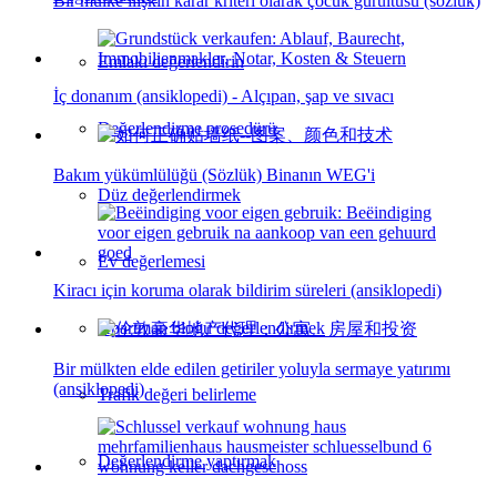
Bir mülke ilişkin karar kriteri olarak çocuk gürültüsü (sözlük)
Emlakı değerlendirin
İç donanım (ansiklopedi) - Alçıpan, şap ve sıvacı
Değerlendirme prosedürü
Bakım yükümlülüğü (Sözlük) Binanın WEG'i
Düz değerlendirmek
Ev değerlemesi
Kiracı için koruma olarak bildirim süreleri (ansiklopedi)
Apartman bloğu değerlendirmek
Bir mülkten elde edilen getiriler yoluyla sermaye yatırımı
(ansiklopedi)
Trafik değeri belirleme
Değerlendirme yaptırmak