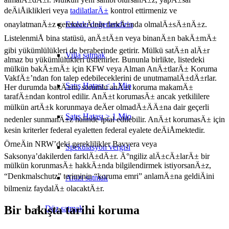
deÄiÅiklikleri veya
tadilatlarÄ±
kontrol ettirmeniz ve
Emlakı değerlendirin
onaylatmanÄ±z gerekeceÄinin farkÄ±nda olmalÄ±sÄ±nÄ±z.
ListelenmiÅ bina statüsü, anÄ±tÄ±n veya binanÄ±n bakÄ±mÄ±
gibi yükümlülükleri de beraberinde getirir. Mülkü satÄ±n alÄ±r
Villa satmak
almaz bu yükümlülükleri üstlenirler. Bununla birlikte, listedeki
mülkün bakÄ±mÄ± için KFW veya Alman AnÄ±tlarÄ± Koruma
VakfÄ±’ndan fon talep edebileceklerini de unutmamalÄ±dÄ±rlar.
Satış Hatası < 1 Mio
Her durumda bakÄ±m, sorumlu anÄ±t koruma makamÄ±
tarafÄ±ndan kontrol edilir. AnÄ±t korumasÄ± ancak yetkililere
mülkün artÄ±k korunmaya deÄer olmadÄ±ÄÄ±na dair geçerli
Satış Hatası > 1 Mio
nedenler sunmanÄ±z halinde iptal edilebilir. AnÄ±t korumasÄ± için
kesin kriterler federal eyaletten federal eyalete deÄiÅmektedir.
ÖrneÄin NRW’deki gereklilikler Bavyera veya
Spekülasyon vergisi
Saksonya’dakilerden farklÄ±dÄ±r. Ä°ngiliz alÄ±cÄ±larÄ± bir
mülkün korunmasÄ± hakkÄ±nda bilgilendirmek istiyorsanÄ±z,
“Denkmalschutz” teriminin “koruma emri” anlamÄ±na geldiÄini
Arazi satmak
bilmeniz faydalÄ± olacaktÄ±r.
Bir bakışta tarihi koruma
Düz
satmak