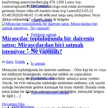
kaufvertrag-unterschreiben.jpg
876
1200
Laura
/wp-
Otel satmak
content/uploads/2024/04/lukinski-logo-real-estate-investment-
germany-house-villa-off-market-clean.svg
Laura
2023-03-22
03:40:59
2026-08-02 11:46:40
Konut satışı satış sözleşmesi: Neye
dikkat edilmelidir? – İçerik, noter & belgeler
Tüneli satmak
Parkhane satmak
Mirasçılar topluluğunda bir dairenin
satışı: Mirasçılardan biri satmak
Park yeri satmak
istemiyor – Ne yapmalı?
in
daire
,
Emlak
İş satmak
Mirasçılar topluluğunda bir dairenin satılması – Ölen kişi bir ev veya
kat mülkiyeti bıraktığında, mirasçılar mülkle ne yapacakları
Perakende satış
sorusuyla karşı karşıya kalırlar. Genellikle satmaya karar verirler.
Ancak, bir evin mirasçılar topluluğu tarafından satılması, çok sayıda
zorluğu beraberinde getiren karmaşık bir konu olabilir. Burada ortak
miras kalan bir dairenin satışının nasıl ilerlediğini, mirasçılık belgesi
Alışveriş merkezi satmak
ile ilgili […]
Devamını Oku
Değerlendirme