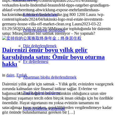
https://lukinski.net/wp-content/uploads/2022/01/wohnung-
verkaufen-koeln-lindenthal-braunsfeld-tipps-ratgeber-grundlagen-
ablauf-vorbereitung-abwicklung-expose-mehrfamilienhaus-
Emlakı değerlendirin
backsteinhaus-fenster-fassade-wolke.jpg
800
1200
Laura
/wp-
content/uploads/2024/04/lukinski-logo-real-estate-investment-
germany-house-villa-off-market-clean.svg
Laura
2023-03-22
03:29:58
2023-03-22 03:29:58
Mirasçılar topluluğunda bir dairenin
Değerlendirme prosedürü
satışı: Mirasçılardan biri satmak istemiyor – Ne yapmalı?
Düz değerlendirmek
Dairenizi ömür boyu yıllık gelir
karşılığında satın: Ömür boyu oturma
Ev değerlemesi
hakkı
in
daire
,
Emlak
Apartman bloğu değerlendirmek
Dairenizi yıllık gelir için satmak – Yıllık gelir, evinizden vazgeçmek
zorunda kalmadan size finansal istikrar sağlar. Evlerine ve
Trafik değeri belirleme
bağımsızlıklarına değer veren ve mümkün olduğunca uzun süre
bağımsız yaşamayı tercih eden birçok insan olduğu için bu özellikle
önemlidir. Hayat sigortanızı mı yoksa evinizin tamamını mı
satacağınıza karar verirken, gerekliliklerden vergilendirmeye kadar
Değerlendirme yaptırmak
göz önünde bulundurmanız gereken bir […]