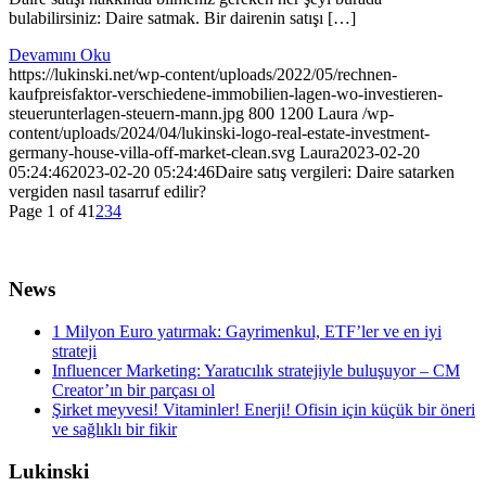
bulabilirsiniz: Daire satmak. Bir dairenin satışı […]
Devamını Oku
https://lukinski.net/wp-content/uploads/2022/05/rechnen-
kaufpreisfaktor-verschiedene-immobilien-lagen-wo-investieren-
steuerunterlagen-steuern-mann.jpg
800
1200
Laura
/wp-
content/uploads/2024/04/lukinski-logo-real-estate-investment-
germany-house-villa-off-market-clean.svg
Laura
2023-02-20
05:24:46
2023-02-20 05:24:46
Daire satış vergileri: Daire satarken
vergiden nasıl tasarruf edilir?
Page 1 of 4
1
2
3
4
News
1 Milyon Euro yatırmak: Gayrimenkul, ETF’ler ve en iyi
strateji
Influencer Marketing: Yaratıcılık stratejiyle buluşuyor – CM
Creator’ın bir parçası ol
Şirket meyvesi! Vitaminler! Enerji! Ofisin için küçük bir öneri
ve sağlıklı bir fikir
Lukinski