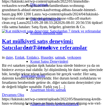
https://lukinski.net/wp-content/uploads/2022/01/immobilie-
Düz satmak
verkaufen-wesseling-haus-mehrfamilienhaus-wohnung-
grundstueck-ablauf-steuern-kaufvertrag-altbau-fassade-himmel-
baum.jpg
800
1200
Laura
/wp-content/uploads/2024/04/lukinski-
logo-real-estate-investment-germany-house-villa-off-market-
Düz değerlendirmek
clean.svg
Laura
2023-09-28 08:33:28
2026-08-01 20:56:55
6 tipiksel
villa satma hataları: Satış fiyatı, belgeler, gösterim & Co.
Kontrat satışında hata
Kat mülkiyeti satış deneyimi:
Satıcılardan 7 örnek ve referanslar
WEG’den satış
in
daire
,
Emlak
,
Emlakçı
,
Huurder
,
satmak
,
verkopen
Konut Satışı Deneyimleri
Bir evi satarken yapılan tipik hatalar kısa sürede binlerce ya da on
binlerce avroya mal olabilir. İyi düşünülmüş bir daire satış sürecinde
bile, kendini tekrar tekrar kanıtlayan bir gerçek vardır: Her satış,
Apartman bloğu
dairenin kendisi kadar bireyseldir. Her durum kendi zorluklarını ve
fırsatlarını beraberinde getirse de, diğer satıcıların deneyimleri yine
de değerli bilgiler sunabilir. Farklı yaş […]
Apartman bloğu satmak
Devamını Oku
https://lukinski.net/wp-content/uploads/2022/05/finanierung-kredit-
haus-wohnung-berechnen-rechnen-kosten-zinsen-tilgung-wie-viel-
Apartman bloğu değerlendirmek