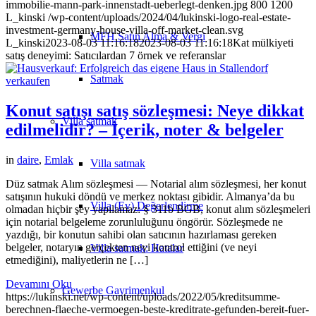
immobilie-mann-park-innenstadt-ueberlegt-denken.jpg
800
1200
L_kinski
/wp-content/uploads/2024/04/lukinski-logo-real-estate-
investment-germany-house-villa-off-market-clean.svg
MFH Satın Alma & Vergi
L_kinski
2023-08-03 11:16:18
2023-08-03 11:16:18
Kat mülkiyeti
satış deneyimi: Satıcılardan 7 örnek ve referanslar
Satmak
Konut satışı satış sözleşmesi: Neye dikkat
Villa
satmak
edilmelidir? – İçerik, noter & belgeler
in
daire
,
Emlak
Villa satmak
Düz satmak Alım sözleşmesi — Notarial alım sözleşmesi, her konut
satışının hukuki döndü ve merkez noktası gibidir. Almanya’da bu
Villa (Ev) Değerlendirme
olmadan hiçbir şey yapılamaz: § 311b BGB, konut alım sözleşmeleri
için notarial belgeleme zorunluluğunu öngörür. Sözleşmede ne
yazdığı, bir konutun sahibi olan satıcının hazırlaması gereken
belgeler, notaryın gerçekten neyi kontrol ettiğini (ve neyi
Villa satmak: Hatalar
etmediğini), maliyetlerin ne […]
Devamını Oku
Gewerbe
Gayrimenkul
https://lukinski.net/wp-content/uploads/2022/05/kreditsumme-
berechnen-flaeche-vermoegen-beste-kreditrate-gefunden-bereit-fuer-