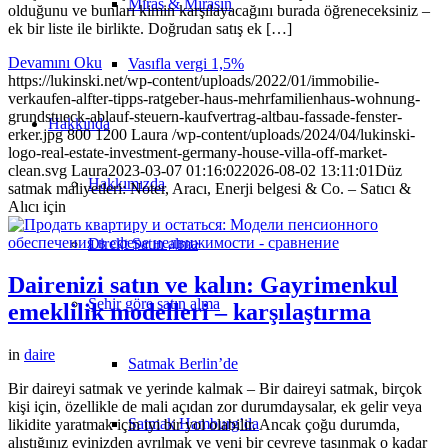
Miras & Mirasın
olduğunu ve bunları kimin karşılayacağını burada öğreneceksiniz –
ek bir liste ile birlikte. Doğrudan satış ek […]
Devamını Oku
Vasıfla vergi 1,5%
https://lukinski.net/wp-content/uploads/2022/01/immobilie-
verkaufen-alfter-tipps-ratgeber-haus-mehrfamilienhaus-wohnung-
grundstueck-ablauf-steuern-kaufvertrag-altbau-fassade-fenster-
Hakkında
erker.jpg
800
1200
Laura
/wp-content/uploads/2024/04/lukinski-
logo-real-estate-investment-germany-house-villa-off-market-
clean.svg
Laura
2023-03-07 01:16:02
2026-08-02 13:11:01
Düz
Hakkımızda
satmak maliyetleri: Noter, Aracı, Enerji belgesi & Co. – Satıcı &
Alıcı için
Direkt Satın alma
Dairenizi satın ve kalın: Gayrimenkul
Şehir göre satın alma
emeklilik modelleri – karşılaştırma
in
daire
Satmak Berlin’de
Bir daireyi satmak ve yerinde kalmak – Bir daireyi satmak, birçok
kişi için, özellikle de mali açıdan zor durumdaysalar, ek gelir veya
Satmak Hamburg’da
likidite yaratmak için iyi bir yol olabilir. Ancak çoğu durumda,
alıştığınız evinizden ayrılmak ve yeni bir çevreye taşınmak o kadar