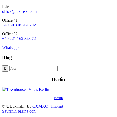
E-Mail
office@lukinski.com
Office #1
+49 30 398 204 202
Office #2
+49 221 165 323 72
Whatsapp
Blog
Berlin
Berlin
© ℄ Lukinski | by
CXMXO
|
Imprint
Sayfanın başına dön