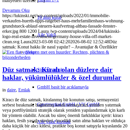
maliyetleri üzerine […]
Devamını Oku
https://lukinski.net/wp-content/uploads/2022/01/immobilie-
10 altın kural
verkaufen-huerth-tipps-ratgeber-haus-mehrfamilienhaus-wohnung-
grundstueck-ablauf-steuern-kaufvertrag-altbau-fassade-fenster-
erker.jpg
800
1200
Laura
/wp-content/uploads/2024/04/lukinski-
Aile Vakfı
logo-real-estate-investment-germany-house-villa-off-market-
clean.svg
Laura
2023-03-08 02:42:20
2026-08-02 12:52:48
Düz
satmak: Konut hakkı ile nasıl yapılır? – Avantajlar & Özellikler
Şirket
Düz satmak: Kiralı olan düzlere dair
Şirket kurmak
haklar, yükümlülükler & özel durumlar
GmbH basit bir açıklamayla
in
daire
,
Emlak
Kiracı ile düz satmak, kiralanmış bir konutun satışı, sermayenizi
Gayrimenkul GmbH / VV GmbH
serbest bırakmak, bağlanmış kendi sermayenizi yeniden yatırmak
veya portföyünüzü stratejik olarak yeniden yapılandırmak için karlı
bir yöntem olabilir. Ancak bu süreç önemli farklılıklar içerir: kiracı
hakları, fesih yasağı süreleri, öncelikli satın alma hakları ve oldukça
Aile vakıf kurmak
daha küçük bir alıcı kitlesi, pratikte boş konut satışıyla kıyaslanda 20