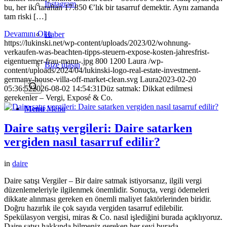
Instagram
bu, her iki taraftan 17.850 €’lık bir tasarruf demektir. Aynı zamanda
tam riski […]
Devamını Oku
Haber
https://lukinski.net/wp-content/uploads/2023/02/wohnung-
verkaufen-was-beachten-tipps-steuern-expose-kosten-jahresfrist-
eigentuemer-frau-mann-.jpg
800
1200
Laura
/wp-
Bize ulaşın
content/uploads/2024/04/lukinski-logo-real-estate-investment-
germany-house-villa-off-market-clean.svg
Laura
2023-02-20
05:36:52
2026-08-02 14:54:31
Düz satmak: Dikkat edilmesi
gerekenler – Vergi, Exposé & Co.
Menu
Menu
Daire satış vergileri: Daire satarken
vergiden nasıl tasarruf edilir?
in
daire
Daire satışı Vergiler – Bir daire satmak istiyorsanız, ilgili vergi
düzenlemeleriyle ilgilenmek önemlidir. Sonuçta, vergi ödemeleri
dikkate alınması gereken en önemli maliyet faktörlerinden biridir.
Doğru hazırlık ile çok sayıda vergiden tasarruf edilebilir.
Spekülasyon vergisi, miras & Co. nasıl işlediğini burada açıklıyoruz.
Daire satışı hakkında bilmeniz gereken her şeyi burada