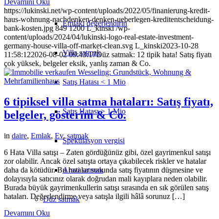
Devamını Oku
https://lukinski.net/wp-content/uploads/2022/05/finanierung-kredit-
haus-wohnung-nachdenken-denken-ueberlegen-kreditentscheidung-
Emlakı değerlendirin
bank-kosten.jpg
849
1200
L_kinski
/wp-
content/uploads/2024/04/lukinski-logo-real-estate-investment-
germany-house-villa-off-market-clean.svg
L_kinski
2023-10-28
Villa satmak
11:58:12
2026-08-02 09:43:17
Düz satmak: 12 tipik hata! Satış fiyatı
çok yüksek, belgeler eksik, yanlış zaman & Co.
Satış Hatası < 1 Mio
6 tipiksel villa satma hataları: Satış fiyatı,
Satış Hatası > 1 Mio
belgeler, gösterim & Co.
in
daire
,
Emlak
,
Ev
,
satmak
Spekülasyon vergisi
6 Hata Villa satışı – Zaten gördüğünüz gibi, özel gayrimenkul satışı
zor olabilir. Ancak özel satışta ortaya çıkabilecek riskler ve hatalar
daha da kötüdür. Bu hatalar sonunda satış fiyatının düşmesine ve
Arazi satmak
dolayısıyla satıcınız olarak doğrudan mali kayıplara neden olabilir.
Burada büyük gayrimenkullerin satışı sırasında en sık görülen satış
hataları. Değerlendirme veya satışla ilgili hâlâ sorunuz […]
Düz
satmak
Devamını Oku