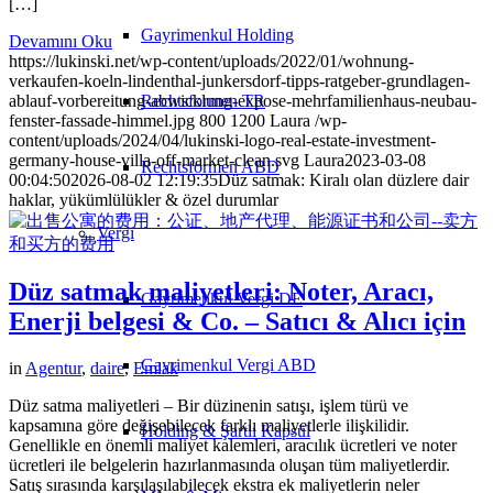
[…]
Gayrimenkul Holding
Devamını Oku
https://lukinski.net/wp-content/uploads/2022/01/wohnung-
verkaufen-koeln-lindenthal-junkersdorf-tipps-ratgeber-grundlagen-
ablauf-vorbereitung-abwicklung-expose-mehrfamilienhaus-neubau-
Rechtsformen TR
fenster-fassade-himmel.jpg
800
1200
Laura
/wp-
content/uploads/2024/04/lukinski-logo-real-estate-investment-
germany-house-villa-off-market-clean.svg
Laura
2023-03-08
Rechtsformen ABD
00:04:50
2026-08-02 12:19:35
Düz satmak: Kiralı olan düzlere dair
haklar, yükümlülükler & özel durumlar
Vergi
Düz satmak maliyetleri: Noter, Aracı,
Gayrimenkul Vergi DE
Enerji belgesi & Co. – Satıcı & Alıcı için
Gayrimenkul Vergi ABD
in
Agentur
,
daire
,
Emlak
Düz satma maliyetleri – Bir düzinenin satışı, işlem türü ve
kapsamına göre değişebilecek farklı maliyetlerle ilişkilidir.
Holding & Şartlı Kapsül
Genellikle en önemli maliyet kalemleri, aracılık ücretleri ve noter
ücretleri ile belgelerin hazırlanmasında oluşan tüm maliyetlerdir.
Satış sırasında karşılaşılabilecek ekstra ek maliyetlerin neler