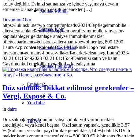
kolay değildir. Evinizi satmanıza ve içinde yaşamaya devam
etmenize olanak tanıyan çeşitli seçenekler […]
Satmak Münih
Devamını Oku
https://lukinski.net/wp-content/uploads/2021/03/pflegeimmobilie-
Satmak Köln
alter-deutschland-entwicklung-demografie-immoblien-investor-
kapitalanleger-geldanlage-analyse-immobilienmakler-
pflegeapartments-gehstock-alter-mann-bewohner.jpg
800
1200
Laura
/wp-content/uploads/2024/04/lukinski-logo-real-estate-
Satmak Düsseldorf
investment-germany-house-villa-off-market-clean.svg
Laura
2023-
02-21 01:15:49
2023-02-21 01:15:49
Dairenizi satın ve kalın:
Gayrimenkul emeklilik modelleri – karşılaştırma
Satmak Frankfurt
Emlakçı?
Düz satmak: Dikkat edilmesi gerekenler –
Vergi, Exposé & Co.
YouTube
in
daire
Düz satmak – Bir konutun satışı için iki yol vardır: makler
TikTok
aracılığıyla veya kendi başına. Özel satım yapmak, genellikle 3,57
% (kullanıcı ve satıcı payı birlikte genellikle 7,14 %) dahil KDV’li
makler komisyonunu tasarruf eder – 500.000 €’lık bir satış fiyatı için