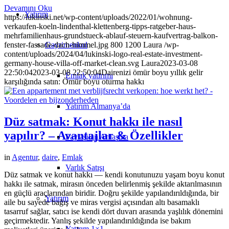
Devamını Oku
Yatırım
https://lukinski.net/wp-content/uploads/2022/01/wohnung-
verkaufen-koeln-lindenthal-klettenberg-tipps-ratgeber-haus-
mehrfamilienhaus-grundstueck-ablauf-steuern-kaufvertrag-balkon-
Gayrimenkul
fenster-fassade-dach-himmel.jpg
800
1200
Laura
/wp-
content/uploads/2024/04/lukinski-logo-real-estate-investment-
germany-house-villa-off-market-clean.svg
Laura
2023-03-08
22:50:04
2023-03-08 22:50:04
Dairenizi ömür boyu yıllık gelir
Emlak yatırımı
karşılığında satın: Ömür boyu oturma hakkı
Yatırım Almanya’da
Düz satmak: Konut hakkı ile nasıl
yapılır? – Avantajlar & Özellikler
Paylaşılan Anlaşma
in
Agentur
,
daire
,
Emlak
Varlık Satışı
Düz satmak ve konut hakkı — kendi konutunuzu yaşam boyu konut
hakkı ile satmak, mirasın önceden belirlenmiş şekilde aktarılmasının
en güçlü araçlarından biridir. Doğru şekilde yapılandırıldığında, bir
Yatırım
aile bu sayede bağış ve miras vergisi açısından altı basamaklı
tasarruf sağlar, satıcı ise kendi dört duvarı arasında yaşlılık dönemini
geçirmektedir. Yanlış şekilde yapılandırıldığında ise bakım
Yatırım 1×1