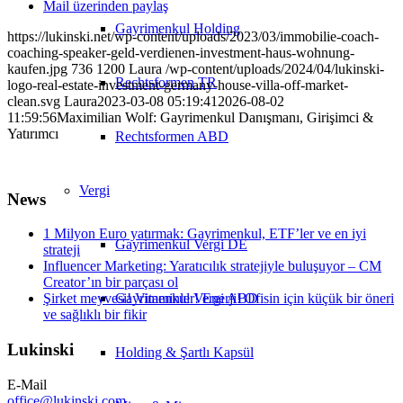
Mail üzerinden paylaş
Gayrimenkul Holding
https://lukinski.net/wp-content/uploads/2023/03/immobilie-coach-
coaching-speaker-geld-verdienen-investment-haus-wohnung-
kaufen.jpg
736
1200
Laura
/wp-content/uploads/2024/04/lukinski-
Rechtsformen TR
logo-real-estate-investment-germany-house-villa-off-market-
clean.svg
Laura
2023-03-08 05:19:41
2026-08-02
11:59:56
Maximilian Wolf: Gayrimenkul Danışmanı, Girişimci &
Yatırımcı
Rechtsformen ABD
Vergi
News
1 Milyon Euro yatırmak: Gayrimenkul, ETF’ler ve en iyi
Gayrimenkul Vergi DE
strateji
Influencer Marketing: Yaratıcılık stratejiyle buluşuyor – CM
Creator’ın bir parçası ol
Gayrimenkul Vergi ABD
Şirket meyvesi! Vitaminler! Enerji! Ofisin için küçük bir öneri
ve sağlıklı bir fikir
Lukinski
Holding & Şartlı Kapsül
E-Mail
office@lukinski.com