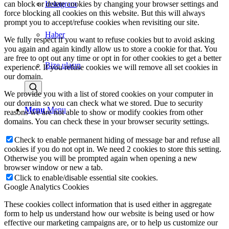
Instagram
can block or delete cookies by changing your browser settings and
force blocking all cookies on this website. But this will always
prompt you to accept/refuse cookies when revisiting our site.
Haber
We fully respect if you want to refuse cookies but to avoid asking
you again and again kindly allow us to store a cookie for that. You
are free to opt out any time or opt in for other cookies to get a better
Bize ulaşın
experience. If you refuse cookies we will remove all set cookies in
our domain.
We provide you with a list of stored cookies on your computer in
our domain so you can check what we stored. Due to security
Menu
Menu
reasons we are not able to show or modify cookies from other
domains. You can check these in your browser security settings.
Check to enable permanent hiding of message bar and refuse all
cookies if you do not opt in. We need 2 cookies to store this setting.
Otherwise you will be prompted again when opening a new
browser window or new a tab.
Click to enable/disable essential site cookies.
Google Analytics Cookies
These cookies collect information that is used either in aggregate
form to help us understand how our website is being used or how
effective our marketing campaigns are, or to help us customize our