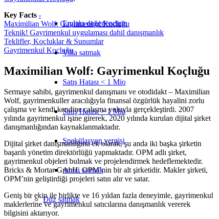
Key Facts
-
Emlakı değerlendirin
Maximilian Wolf: Gayrimenkul Koçluğu
Teknik! Gayrimenkul uygulaması dahil danışmanlık
Teklifler, Koçluklar & Sunumlar
Gayrimenkul Koçluğu
Villa satmak
Maximilian Wolf: Gayrimenkul Koçluğu
Satış Hatası < 1 Mio
Sermaye sahibi, gayrimenkul danışmanı ve otodidakt – Maximilian
Wolf, gayrimenkuller aracılığıyla finansal özgürlük hayalini zorlu
çalışma ve kendi kendine çalışma yoluyla gerçekleştirdi. 2007
Satış Hatası > 1 Mio
yılında gayrimenkul işine girerek, 2020 yılında kurulan dijital şirket
danışmanlığından kaynaklanmaktadır.
Spekülasyon vergisi
Dijital şirket danışmanlığına ek olarak, şu anda iki başka şirketin
başarılı yönetim direktörlüğü yapmaktadır. OPM adlı şirket,
gayrimenkul objeleri bulmak ve projelendirmek hedeflemektedir.
Bricks & Mortar GmbH, OPM’nin bir alt şirketidir. Makler şirketi,
Arazi satmak
OPM’nin geliştirdiği projeleri satın alır ve satar.
Geniş bir ekip ile birlikte ve 16 yıldan fazla deneyimle, gayrimenkul
Düz
satmak
maklerlerine ve gayrimenkul satıcılarına danışmanlık vererek
bilgisini aktarıyor.