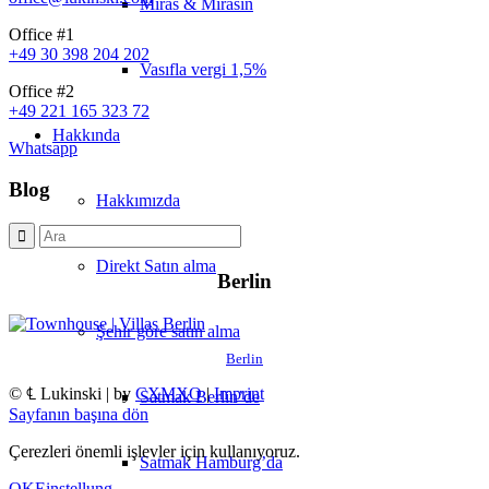
Miras & Mirasın
Office #1
+49 30 398 204 202
Vasıfla vergi 1,5%
Office #2
+49 221 165 323 72
Hakkında
Whatsapp
Blog
Hakkımızda
Direkt Satın alma
Berlin
Şehir göre satın alma
Berlin
© ℄ Lukinski | by
CXMXO
|
Imprint
Satmak Berlin’de
Sayfanın başına dön
Çerezleri önemli işlevler için kullanıyoruz.
Satmak Hamburg’da
OK
Einstellung