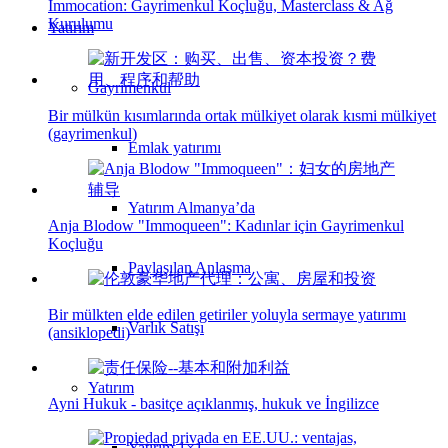
Immocation: Gayrimenkul Koçluğu, Masterclass & Ağ
Kurulumu
Yatırım
Gayrimenkul
Bir mülkün kısımlarında ortak mülkiyet olarak kısmi mülkiyet
(gayrimenkul)
Emlak yatırımı
Yatırım Almanya’da
Anja Blodow "Immoqueen": Kadınlar için Gayrimenkul
Koçluğu
Paylaşılan Anlaşma
Bir mülkten elde edilen getiriler yoluyla sermaye yatırımı
Varlık Satışı
(ansiklopedi)
Yatırım
Ayni Hukuk - basitçe açıklanmış, hukuk ve İngilizce
Yatırım 1×1