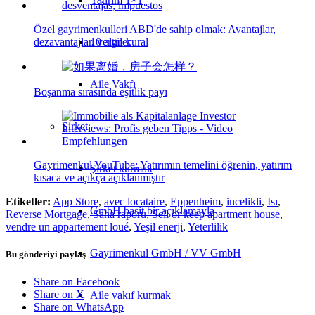
Özel gayrimenkulleri ABD'de sahip olmak: Avantajlar,
dezavantajlar, vergiler
10 altın kural
Aile Vakfı
Boşanma sırasında eşitlik payı
Şirket
Gayrimenkul YouTube: Yatırımın temelini öğrenin, yatırım
Şirket kurmak
kısaca ve açıkça açıklanmıştır
Etiketler:
App Store
,
avec locataire
,
Eppenheim
,
incelikli
,
Isı
,
GmbH basit bir açıklamayla
Reverse Mortgage
,
Saha raporu
,
Sell or keep apartment house
,
vendre un appartement loué
,
Yeşil enerji
,
Yeterlilik
Gayrimenkul GmbH / VV GmbH
Bu gönderiyi paylaş
Share on Facebook
Share on X
Aile vakıf kurmak
Share on WhatsApp