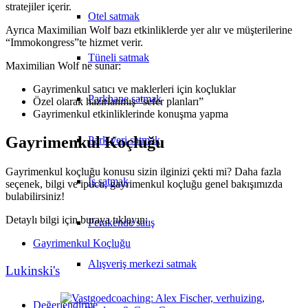
stratejiler içerir.
Otel satmak
Ayrıca Maximilian Wolf bazı etkinliklerde yer alır ve müşterilerine
“Immokongress”te hizmet verir.
Tüneli satmak
Maximilian Wolf ne sunar:
Gayrimenkul satıcı ve maklerleri için koçluklar
Parkhane satmak
Özel olarak hazırlanmış “sefer planları”
Gayrimenkul etkinliklerinde konuşma yapma
Gayrimenkul Koçluğu
Park yeri satmak
Gayrimenkul koçluğu konusu sizin ilginizi çekti mi? Daha fazla
İş satmak
seçenek, bilgi ve ipucu, gayrimenkul koçluğu genel bakışımızda
bulabilirsiniz!
Detaylı bilgi için buraya tıklayın:
Perakende satış
Gayrimenkul Koçluğu
Alışveriş merkezi satmak
Lukinski's
Değerlendirme