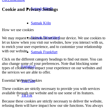
Satmak Münih
Cookie and Privacy Settings
Satmak Köln
How we use cookies
Satmak Düsseldorf
We may request cookies to be set on your device. We use cookies to
let us know when you visit our websites, how you interact with us,
to enrich your user experience, and to customize your relationship
with our website.
Satmak Frankfurt
Click on the different category headings to find out more. You can
also change some of your preferences. Note that blocking some
Emlakçı?
types of cookies may impact your experience on our websites and
the services we are able to offer.
Essential Website Cookies
YouTube
These cookies are strictly necessary to provide you with services
available through our website and to use some of its features.
TikTok
Because these cookies are strictly necessary to deliver the website,
refusing them will have impact how our site functions. You always