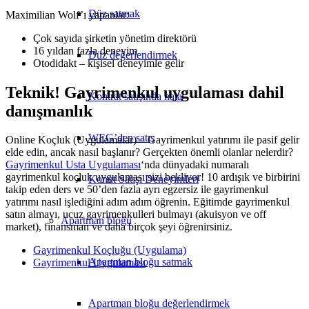
Düz satmak
Maximilian Wolf’ı yapanlar:
Çok sayıda şirketin yönetim direktörü
16 yıldan fazla deneyim
Düz değerlendirmek
Otodidakt – kişisel deneyimle gelir
Teknik! Gayrimenkul uygulaması dahil
Kontrat satışında hata
danışmanlık
WEG’den satış
Online Koçluk (Uygulamalar) – Gayrimenkul yatırımı ile pasif gelir
elde edin, ancak nasıl başlanır? Gerçekten önemli olanlar nelerdir?
Gayrimenkul Usta Uygulaması
‘nda dünyadaki numaralı
gayrimenkul koçluk uygulaması sizi bekliyor! 10 ardışık ve birbirini
Konut Satışı Deneyimleri
takip eden ders ve 50’den fazla ayrı egzersiz ile gayrimenkul
yatırımı nasıl işlediğini adım adım öğrenin. Eğitimde gayrimenkul
satın almayı, ucuz gayrimenkulleri bulmayı (akuisyon ve off
Apartman bloğu
market), finansman ve daha birçok şeyi öğrenirsiniz.
Gayrimenkul Koçluğu (Uygulama)
Apartman bloğu satmak
Gayrimenkul Uygulaması
Apartman bloğu değerlendirmek