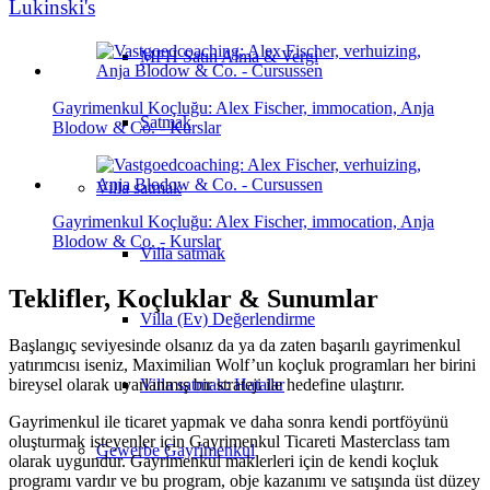
Lukinski's
MFH Satın Alma & Vergi
Gayrimenkul Koçluğu: Alex Fischer, immocation, Anja
Satmak
Blodow & Co. - Kurslar
Villa
satmak
Gayrimenkul Koçluğu: Alex Fischer, immocation, Anja
Blodow & Co. - Kurslar
Villa satmak
Teklifler, Koçluklar & Sunumlar
Villa (Ev) Değerlendirme
Başlangıç seviyesinde olsanız da ya da zaten başarılı gayrimenkul
yatırımcısı iseniz, Maximilian Wolf’un koçluk programları her birini
bireysel olarak uyarlanmış bir strateji ile hedefine ulaştırır.
Villa satmak: Hatalar
Gayrimenkul ile ticaret yapmak ve daha sonra kendi portföyünü
oluşturmak isteyenler için Gayrimenkul Ticareti Masterclass tam
Gewerbe
Gayrimenkul
olarak uygundur. Gayrimenkul maklerleri için de kendi koçluk
programı vardır ve bu program, obje kazanımı ve satışında üst düzey