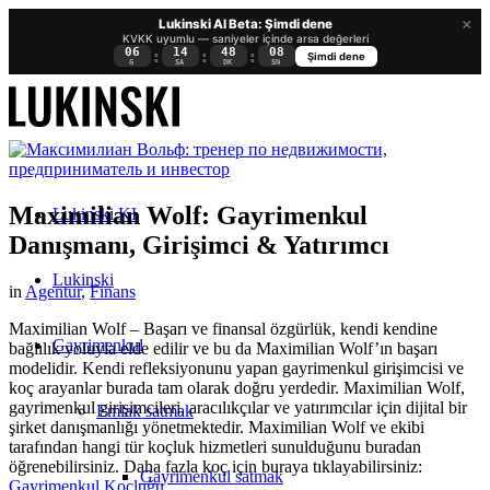
×
Lukinski AI Beta: Şimdi dene
KVKK uyumlu — saniyeler içinde arsa değerleri
06
14
48
07
:
:
:
Şimdi dene
G
SA
DK
SN
Maximilian Wolf: Gayrimenkul
Lukinski KI
Danışmanı, Girişimci & Yatırımcı
Lukinski
in
Agentur
,
Finans
Maximilian Wolf – Başarı ve finansal özgürlük, kendi kendine
Gayrimenkul
bağlılık yoluyla elde edilir ve bu da Maximilian Wolf’ın başarı
modelidir. Kendi refleksiyonunu yapan gayrimenkul girişimcisi ve
koç arayanlar burada tam olarak doğru yerdedir. Maximilian Wolf,
gayrimenkul girişimcileri, aracılıkçılar ve yatırımcılar için dijital bir
Emlak satmak
şirket danışmanlığı yönetmektedir. Maximilian Wolf ve ekibi
tarafından hangi tür koçluk hizmetleri sunulduğunu buradan
öğrenebilirsiniz. Daha fazla koç için buraya tıklayabilirsiniz:
Gayrimenkul satmak
Gayrimenkul Koçluğu
.