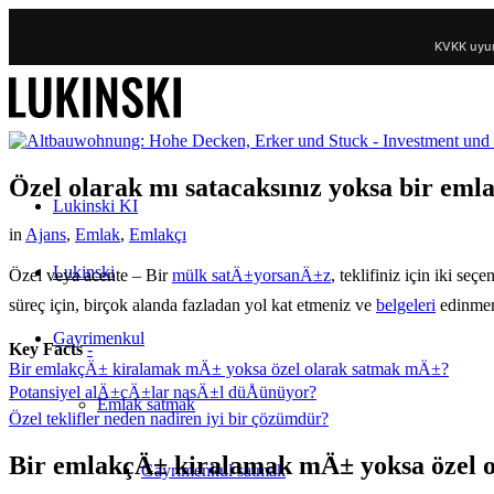
KVKK uyum
Özel olarak mı satacaksınız yoksa bir eml
Lukinski KI
in
Ajans
,
Emlak
,
Emlakçı
Lukinski
Özel veya acente – Bir
mülk satÄ±yorsanÄ±z
, teklifiniz için iki se
süreç için, birçok alanda fazladan yol kat etmeniz ve
belgeleri
edinmen
Gayrimenkul
Key Facts
-
Bir emlakçÄ± kiralamak mÄ± yoksa özel olarak satmak mÄ±?
Potansiyel alÄ±cÄ±lar nasÄ±l düÅünüyor?
Emlak satmak
Özel teklifler neden nadiren iyi bir çözümdür?
Bir emlakçÄ± kiralamak mÄ± yoksa özel 
Gayrimenkul satmak