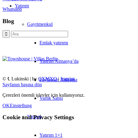
Yatırım
Whatsapp
Blog
Gayrimenkul
Emlak yatırımı
Yatırım Almanya’da
© ℄ Lukinski | by
CXMXO
|
Imprint
Paylaşılan Anlaşma
Sayfanın başına dön
Çerezleri önemli işlevler için kullanıyoruz.
Varlık Satışı
OK
Einstellung
Yatırım
Cookie and Privacy Settings
Yatırım 1×1