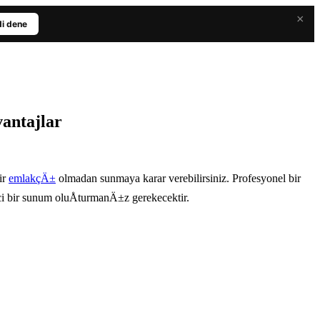
×
i dene
vantajlar
ir
emlakçÄ±
olmadan sunmaya karar verebilirsiniz. Profesyonel bir
 bir sunum oluÅturmanÄ±z gerekecektir.