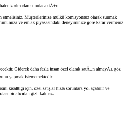
ahaleniz olmadan sunulacaktÄ±r.
rcih etmelisiniz. Müşterilerinize mülkü komisyonsuz olarak sunmak
 durumunuza ve emlak piyasasındaki deneyiminize göre karar vermeniz
erecektir. Giderek daha fazla insan özel olarak satÄ±n almayÄ± göz
 bunu yapmak istememektedir.
i kısalttığı için, özel satışlar hızla sorunlara yol açabilir ve
lası bir alıcıdan gizli kalmaz.