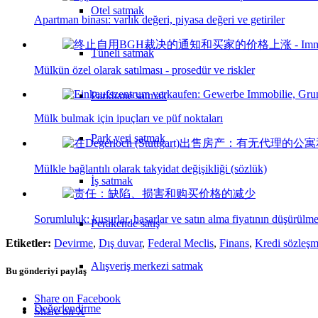
Otel satmak
Apartman binası: varlık değeri, piyasa değeri ve getiriler
Tüneli satmak
Mülkün özel olarak satılması - prosedür ve riskler
Parkhane satmak
Mülk bulmak için ipuçları ve püf noktaları
Park yeri satmak
Mülkle bağlantılı olarak takyidat değişikliği (sözlük)
İş satmak
Sorumluluk: kusurlar, hasarlar ve satın alma fiyatının düşürülme
Perakende satış
Etiketler:
Devirme
,
Dış duvar
,
Federal Meclis
,
Finans
,
Kredi sözleşm
Alışveriş merkezi satmak
Bu gönderiyi paylaş
Share on Facebook
Değerlendirme
Share on X