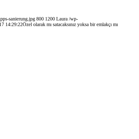
ipps-sanierung.jpg
800
1200
Laura
/wp-
17 14:29:22
Özel olarak mı satacaksınız yoksa bir emlakçı mı