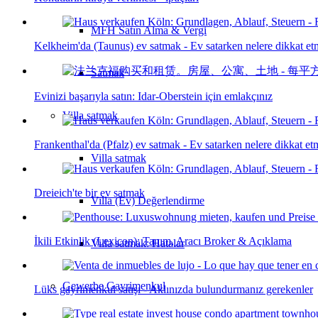
MFH Satın Alma & Vergi
Kelkheim'da (Taunus) ev satmak - Ev satarken nelere dikkat et
Satmak
Evinizi başarıyla satın: Idar-Oberstein için emlakçınız
Villa
satmak
Frankenthal'da (Pfalz) ev satmak - Ev satarken nelere dikkat et
Villa satmak
Dreieich'te bir ev satmak
Villa (Ev) Değerlendirme
İkili Etkinlik (Lexicon): Tanım, Aracı Broker & Açıklama
Villa satmak: Hatalar
Gewerbe
Gayrimenkul
Lüks gayrimenkul satışı - Aklınızda bulundurmanız gerekenler