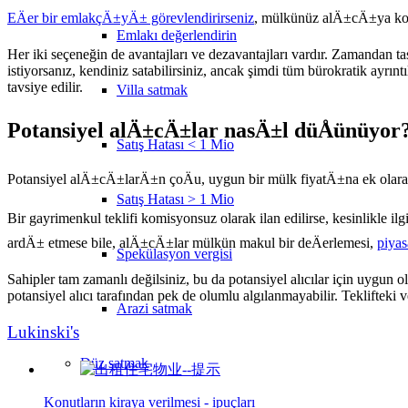
EÄer bir emlakçÄ±yÄ± görevlendirirseniz
, mülkünüz alÄ±cÄ±ya komi
Emlakı değerlendirin
Her iki seçeneğin de avantajları ve dezavantajları vardır. Zamandan ta
istiyorsanız, kendiniz satabilirsiniz, ancak şimdi tüm bürokratik ay
tavsiye edilir.
Villa satmak
Potansiyel alÄ±cÄ±lar nasÄ±l düÅünüyor
Satış Hatası < 1 Mio
Potansiyel alÄ±cÄ±larÄ±n çoÄu, uygun bir mülk fiyatÄ±na ek olara
Satış Hatası > 1 Mio
Bir gayrimenkul teklifi komisyonsuz olarak ilan edilirse, kesinlikle
ardÄ± etmese bile, alÄ±cÄ±lar mülkün makul bir deÄerlemesi,
piyas
Spekülasyon vergisi
Sahipler tam zamanlı değilsiniz, bu da potansiyel alıcılar için uygun olm
potansiyel alıcı tarafından pek de olumlu algılanmayabilir. Teklifteki v
Arazi satmak
Lukinski's
Düz
satmak
Konutların kiraya verilmesi - ipuçları