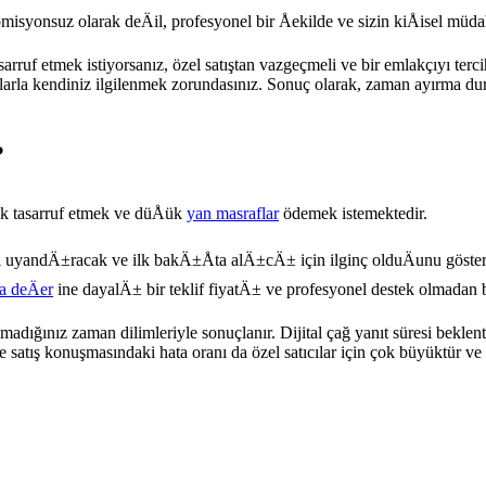
syonsuz olarak deÄil, profesyonel bir Åekilde ve sizin kiÅisel müd
sarruf etmek istiyorsanız, özel satıştan vazgeçmeli ve bir emlakçıyı te
rıntılarla kendiniz ilgilenmek zorundasınız. Sonuç olarak, zaman ayırma
?
k tasarruf etmek ve düÅük
yan masraflar
ödemek istemektedir.
 ilgi uyandÄ±racak ve ilk bakÄ±Åta alÄ±cÄ± için ilginç olduÄunu göst
a deÄer
ine dayalÄ± bir teklif fiyatÄ± ve profesyonel destek olmadan
adığınız zaman dilimleriyle sonuçlanır. Dijital çağ yanıt süresi beklentisin
e satış konuşmasındaki hata oranı da özel satıcılar için çok büyüktür ve o