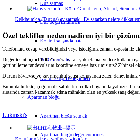
Düz satmak
Kelkheim'da (Taunus) ev satmak - Ev satarken nelere dikkat et
Düz değerlendirmek
Özel teklifler neden nadiren iyi bir çözüm
Kontrat satışında hata
Telefonlara cevap verebildiğinizi veya istediğiniz zaman e-posta ile u
Değer tespiti için 1.000 Avro’ya varan yüksek maliyetlere katlanmaya, e
WEG’den satış
görüntüleme randevularını koordine etmeye hazır mısınız? Zihinsel o
Durum böyleyse ve gayrimenkul satışı konusunda zaten deneyiminiz var
Konut Satışı Deneyimleri
Bununla birlikte, çoğu mülk sahibi bir mülkü hayatında yalnızca bir k
sırasında zaman kazanmak adına mümkün olan en yüksek satış değerinin
Apartman bloğu
Lukinski's
Apartman bloğu satmak
Apartman bloğu değerlendirmek
Konutların kiraya verilmesi - ipuçları