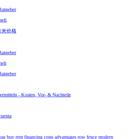
meli
meli