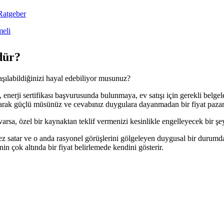
meli
dür?
laşılabildiğinizi hayal edebiliyor musunuz?
nerji sertifikası başvurusunda bulunmaya, ev satışı için gerekli belgele
larak güçlü müsünüz ve cevabınız duygulara dayanmadan bir fiyat pazar
sa, özel bir kaynaktan teklif vermenizi kesinlikle engelleyecek bir şe
ez satar ve o anda rasyonel görüşlerini gölgeleyen duygusal bir durumda
 çok altında bir fiyat belirlemede kendini gösterir.