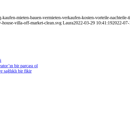
g-kaufen-mieten-bauen-vermieten-verkaufen-kosten-vorteile-nachteile-t
-house-villa-off-market-clean.svg
Laura
2022-03-29 10:41:19
2022-07-
i
ator’ın bir parçası ol
 sağlıklı bir fikir