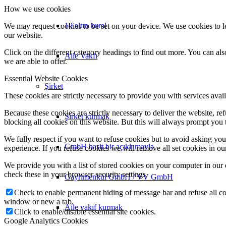
How we use cookies
10 altın kural
We may request cookies to be set on your device. We use cookies to le
our website.
Click on the different category headings to find out more. You can a
Aile Vakfı
we are able to offer.
Essential Website Cookies
Şirket
These cookies are strictly necessary to provide you with services avail
Because these cookies are strictly necessary to deliver the website, 
Şirket kurmak
blocking all cookies on this website. But this will always prompt you t
We fully respect if you want to refuse cookies but to avoid asking you a
GmbH basit bir açıklamayla
experience. If you refuse cookies we will remove all set cookies in o
We provide you with a list of stored cookies on your computer in ou
check these in your browser security settings.
Gayrimenkul GmbH / VV GmbH
Check to enable permanent hiding of message bar and refuse all co
window or new a tab.
Aile vakıf kurmak
Click to enable/disable essential site cookies.
Google Analytics Cookies