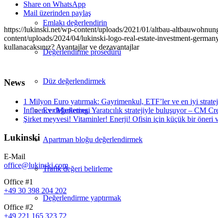
Share on WhatsApp
Mail üzerinden paylaş
Emlakı değerlendirin
https://lukinski.net/wp-content/uploads/2021/01/altbau-altbauwohnun
content/uploads/2024/04/lukinski-logo-real-estate-investment-germany
kullanacaksınız? Avantajlar ve dezavantajlar
Değerlendirme prosedürü
Düz değerlendirmek
News
1 Milyon Euro yatırmak: Gayrimenkul, ETF’ler ve en iyi stratej
Influencer Marketing: Yaratıcılık stratejiyle buluşuyor – CM Cre
Ev değerlemesi
Şirket meyvesi! Vitaminler! Enerji! Ofisin için küçük bir öneri ve
Lukinski
Apartman bloğu değerlendirmek
E-Mail
office@lukinski.com
Trafik değeri belirleme
Office #1
+49 30 398 204 202
Değerlendirme yaptırmak
Office #2
+49 221 165 323 72