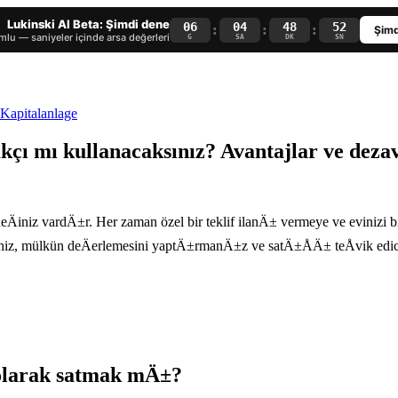
Lukinski AI Beta: Şimdi dene
06
04
48
51
:
:
:
Şimd
lu — saniyeler içinde arsa değerleri
G
SA
DK
SN
akçı mı kullanacaksınız? Avantajlar ve deza
çeneÄiniz vardÄ±r. Her zaman özel bir teklif ilanÄ± vermeye ve evinizi b
iz, mülkün deÄerlemesini yaptÄ±rmanÄ±z ve satÄ±ÅÄ± teÅvik edici
olarak satmak mÄ±?