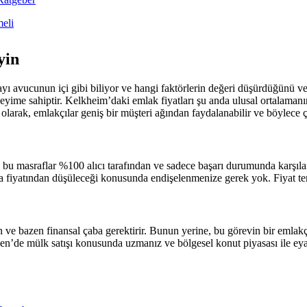
meli
yin
yı avucunun içi gibi biliyor ve hangi faktörlerin değeri düşürdüğünü ve
neyime sahiptir. Kelkheim’daki emlak fiyatları şu anda ulusal ortalamanı
 olarak, emlakçılar geniş bir müşteri ağından faydalanabilir ve böylece ç
 masraflar %100 alıcı tarafından ve sadece başarı durumunda karşılanır
lma fiyatından düşüleceği konusunda endişelenmenize gerek yok. Fiyat t
 bazen finansal çaba gerektirir. Bunun yerine, bu görevin bir emlakçıy
sen’de mülk satışı konusunda uzmanız ve bölgesel konut piyasası ile ey