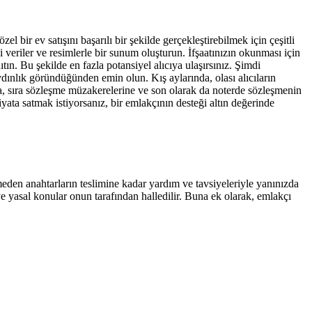
bir ev satışını başarılı bir şekilde gerçekleştirebilmek için çeşitli
li veriler ve resimlerle bir sunum oluşturun. İfşaatınızın okunması için
. Bu şekilde en fazla potansiyel alıcıya ulaşırsınız. Şimdi
ınlık göründüğünden emin olun. Kış aylarında, olası alıcıların
ra, sıra sözleşme müzakerelerine ve son olarak da noterde sözleşmenin
yata satmak istiyorsanız, bir emlakçının desteği altın değerinde
meden anahtarların teslimine kadar yardım ve tavsiyeleriyle yanınızda
ve yasal konular onun tarafından halledilir. Buna ek olarak, emlakçı