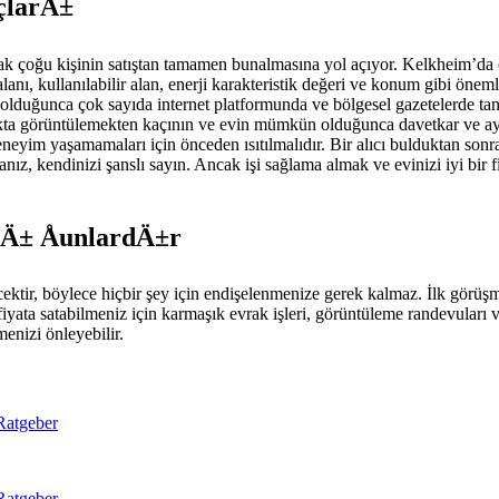
uçlarÄ±
k çoğu kişinin satıştan tamamen bunalmasına yol açıyor. Kelkheim’da özel 
alanı, kullanılabilir alan, enerji karakteristik değeri ve konum gibi önem
ğunca çok sayıda internet platformunda ve bölgesel gazetelerde tanıtın
ıkta görüntülemekten kaçının ve evin mümkün olduğunca davetkar ve ayd
deneyim yaşamamaları için önceden ısıtılmalıdır. Bir alıcı bulduktan son
, kendinizi şanslı sayın. Ancak işi sağlama almak ve evinizi iyi bir fi
rÄ± ÅunlardÄ±r
cektir, böylece hiçbir şey için endişelenmenize gerek kalmaz. İlk görüş
fiyata satabilmeniz için karmaşık evrak işleri, görüntüleme randevuları 
menizi önleyebilir.