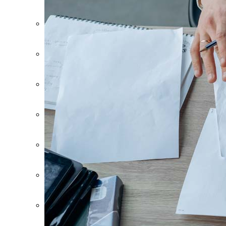
Emlakı değerlendirin
Değerlendirme prosedürü
Düz değerlendirmek
Ev değerlemesi
Apartman bloğu değerlendirmek
Trafik değeri belirleme
Değerlendirme yaptırmak