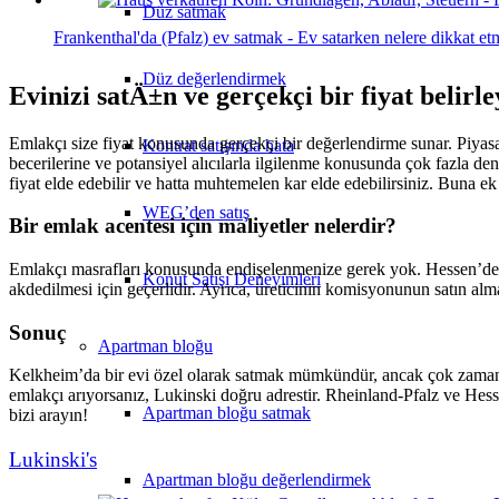
Düz satmak
Frankenthal'da (Pfalz) ev satmak - Ev satarken nelere dikkat et
Düz değerlendirmek
Evinizi satÄ±n ve gerçekçi bir fiyat belirle
Emlakçı size fiyat konusunda gerçekçi bir değerlendirme sunar. Piyasa
Kontrat satışında hata
becerilerine ve potansiyel alıcılarla ilgilenme konusunda çok fazla de
fiyat elde edebilir ve hatta muhtemelen kar elde edebilirsiniz. Buna ek
WEG’den satış
Bir emlak acentesi için maliyetler nelerdir?
Emlakçı masrafları konusunda endişelenmenize gerek yok. Hessen’de bu
Konut Satışı Deneyimleri
akdedilmesi için geçerlidir. Ayrıca, üreticinin komisyonunun satın a
Sonuç
Apartman bloğu
Kelkheim’da bir evi özel olarak satmak mümkündür, ancak çok zaman ve
emlakçı arıyorsanız, Lukinski doğru adrestir. Rheinland-Pfalz ve Hes
Apartman bloğu satmak
bizi arayın!
Lukinski's
Apartman bloğu değerlendirmek