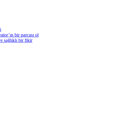
i
ator’ın bir parçası ol
 sağlıklı bir fikir