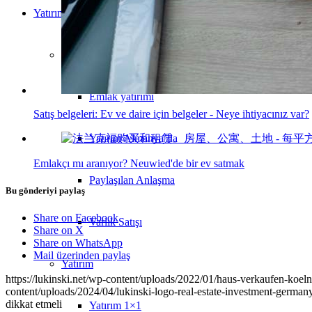
Yatırım
Gayrimenkul
Emlak yatırımı
Satış belgeleri: Ev ve daire için belgeler - Neye ihtiyacınız var?
Yatırım Almanya’da
Emlakçı mı aranıyor? Neuwied'de bir ev satmak
Paylaşılan Anlaşma
Bu gönderiyi paylaş
Share on Facebook
Varlık Satışı
Share on X
Share on WhatsApp
Mail üzerinden paylaş
Yatırım
https://lukinski.net/wp-content/uploads/2022/01/haus-verkaufen-koe
content/uploads/2024/04/lukinski-logo-real-estate-investment-germany
dikkat etmeli
Yatırım 1×1