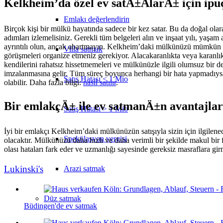
Kelkheim’da özel ev satÄ±ÅlarÄ± için ip
Emlakı değerlendirin
Birçok kişi bir mülkü hayatında sadece bir kez satar. Bu da doğal olara
adımları izlemelisiniz. Gerekli tüm belgeleri alın ve inşaat yılı, yaşam 
ayrıntılı olun, ancak abartmayın. Kelkheim’daki mülkünüzü mümkün oldu
Villa satmak
görüşmeleri organize etmeniz gerekiyor. Alacakaranlıkta veya karanl
kendilerini rahatsız hissetmemeleri ve mülkünüzle ilgili olumsuz bir 
imzalanmasına gelir. Tüm süreç boyunca herhangi bir hata yapmadıysanız
Satış Hatası < 1 Mio
olabilir. Daha fazla bilgi:
nasıl satılır
.
Bir emlakçÄ± ile ev satmanÄ±n avantajla
Satış Hatası > 1 Mio
İyi bir emlakçı Kelkheim’daki mülkünüzün satışıyla sizin için ilgilene
Spekülasyon vergisi
olacaktır. Mülkünüzü daha hızlı ve daha verimli bir şekilde makul bir 
olası hataları fark eder ve uzmanlığı sayesinde gereksiz masraflara gir
Lukinski's
Arazi satmak
Düz
satmak
Büdingen'de ev satmak