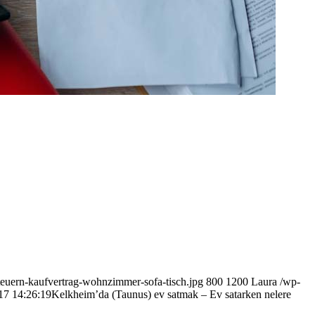
teuern-kaufvertrag-wohnzimmer-sofa-tisch.jpg
800
1200
Laura
/wp-
17 14:26:19
Kelkheim’da (Taunus) ev satmak – Ev satarken nelere