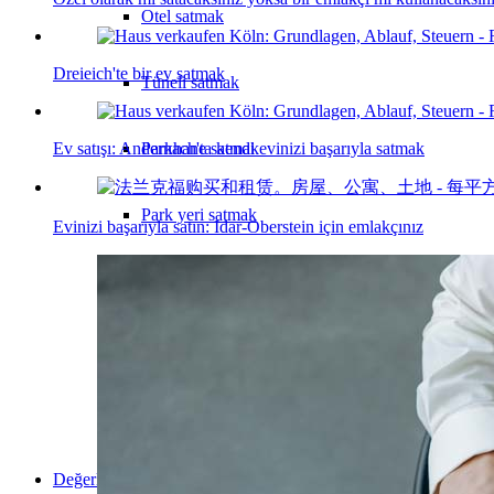
Otel satmak
Dreieich'te bir ev satmak
Tüneli satmak
Ev satışı: Andernach'ta kendi evinizi başarıyla satmak
Parkhane satmak
Park yeri satmak
Evinizi başarıyla satın: Idar-Oberstein için emlakçınız
İş satmak
Perakende satış
Alışveriş merkezi satmak
Değerlendirme