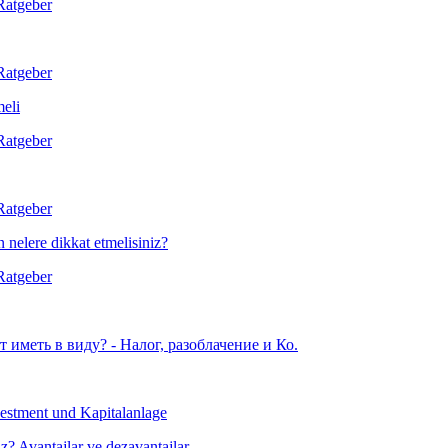
meli
nelere dikkat etmelisiniz?
z? Avantajlar ve dezavantajlar