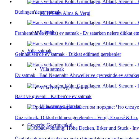
Büdingen'de ev satmak
MFH Satın Alma & Vergi
Satmak
Frankenthal'da (Pfalz) ev satmak - Ev satarken nelere dikkat et
Villa
satmak
Gelnhausen'de ev satmak - Dikkat edilmesi gerekenler
Villa satmak
Ev satmak - Bad Neuenahr-Ahrweiler ve çevresinde ev satarken 
Villa (Ev) Değerlendirme
Basit ve güvenli - Karben'de ev satmak
Villa satmak: Hatalar
Düz satmak: Dikkat edilmesi gerekenler - Vergi, Exposé & Co.
Gewerbe
Gayrimenkul
Özel olarak mı satacaksınız yoksa bir emlakçı mı kullanacaksını