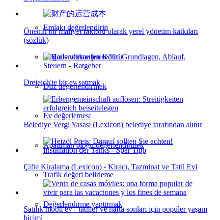
Emlakı değerlendirin
Önemli bir maliyet faktörü olarak yerel yönetim katkıları
(sözlük)
Değerlendirme prosedürü
Dreieich'te bir ev satmak
Düz değerlendirmek
Ev değerlemesi
Belediye Vergi Yasası (Lexicon) belediye tarafından alınır
Apartman bloğu değerlendirmek
Çifte Kiralama (Lexicon) - Kiracı, Tazminat ve Tatil Evi
Trafik değeri belirleme
Değerlendirme yaptırmak
Satılık mobil ev - tatiller ve hafta sonları için popüler yaşam
biçimi