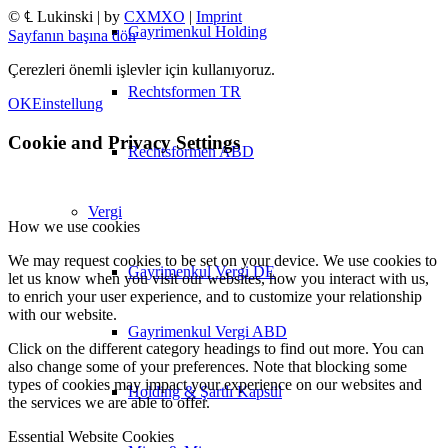
© ℄ Lukinski | by
CXMXO
|
Imprint
Gayrimenkul Holding
Sayfanın başına dön
Çerezleri önemli işlevler için kullanıyoruz.
Rechtsformen TR
OK
Einstellung
Cookie and Privacy Settings
Rechtsformen ABD
Vergi
How we use cookies
We may request cookies to be set on your device. We use cookies to
Gayrimenkul Vergi DE
let us know when you visit our websites, how you interact with us,
to enrich your user experience, and to customize your relationship
with our website.
Gayrimenkul Vergi ABD
Click on the different category headings to find out more. You can
also change some of your preferences. Note that blocking some
types of cookies may impact your experience on our websites and
Holding & Şartlı Kapsül
the services we are able to offer.
Essential Website Cookies