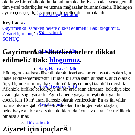
okulu ve bir müzik okulu da bulunmaktadır. Kasabada ayrıca gerekli
tüm yerel tedarikçiler ve uzman mağazalar bulunmaktadır. Büdingen
ayrıca çok çeşitli gastronomik lezzetler de sunmaktadır.
Emlakı değerlendirin
Key Facts
-
Gayrimenkul satarken nelere dikkat edilmeli? Bak: blogumuz.
Villa satmak
Ziyaret için ipuçlarÄ±
SONUÇ
Satış Hatası < 1 Mio
Gayrimenkul satarken nelere dikkat
edilmeli? Bak:
blogumuz
.
Satış Hatası > 1 Mio
Büdingen kasabası düzenli olarak ticari arsalar ve inşaat arsaları için
ihaleler düzenlemektedir. Burada bir arsa satın alırsanız, alıcı olarak
üç yıl içinde oturuma hazır bir mülk inşa etmeyi taahhüt edersiniz.
Spekülasyon vergisi
Ailenizle birlikte belediyeye ait bir arsa satın alırsanız, belediye size
avantajlar sağlayacaktır. Aynı hanede yaşayan reşit olmayan her
çocuk için 10 m² arazi ücretsiz olarak verilecektir. En az iki yıldır
Arazi satmak
normal ikametgahları belediyede olan Büdingen vatandaşları,
belediyeye ait bir arsa satın aldıklarında ücretsiz olarak 10 m²’lik ek
bir arsa alırlar.
Düz
satmak
Ziyaret için ipuçlarÄ±