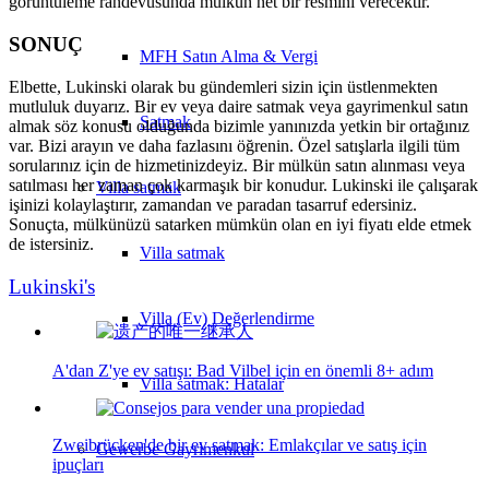
görüntüleme randevusunda mülkün net bir resmini verecektir.
SONUÇ
MFH Satın Alma & Vergi
Elbette, Lukinski olarak bu gündemleri sizin için üstlenmekten
mutluluk duyarız. Bir ev veya daire satmak veya gayrimenkul satın
Satmak
almak söz konusu olduğunda bizimle yanınızda yetkin bir ortağınız
var. Bizi arayın ve daha fazlasını öğrenin. Özel satışlarla ilgili tüm
sorularınız için de hizmetinizdeyiz. Bir mülkün satın alınması veya
satılması her zaman çok karmaşık bir konudur. Lukinski ile çalışarak
Villa
satmak
işinizi kolaylaştırır, zamandan ve paradan tasarruf edersiniz.
Sonuçta, mülkünüzü satarken mümkün olan en iyi fiyatı elde etmek
de istersiniz.
Villa satmak
Lukinski's
Villa (Ev) Değerlendirme
A'dan Z'ye ev satışı: Bad Vilbel için en önemli 8+ adım
Villa satmak: Hatalar
Zweibrücken'de bir ev satmak: Emlakçılar ve satış için
Gewerbe
Gayrimenkul
ipuçları