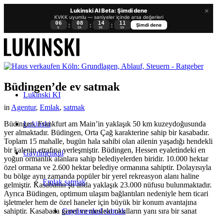
×
Lukinski AI Beta: Şimdi dene
KVKK uyumlu — saniyeler içinde arsa değerleri
06
08
14
11
:
:
:
Şimdi dene
G
SA
DK
SN
Büdingen’de ev satmak
Lukinski KI
in
Agentur
,
Emlak
,
satmak
Lukinski
Büdingen, Frankfurt am Main’in yaklaşık 50 km kuzeydoğusunda
yer almaktadır. Büdingen, Orta Çağ karakterine sahip bir kasabadır.
Toplam 15 mahalle, bugün hala sahibi olan ailenin yaşadığı hendekli
bir kalenin etrafına yerleşmiştir. Büdingen, Hessen eyaletindeki en
Gayrimenkul
yoğun ormanlık alanlara sahip belediyelerden biridir. 10.000 hektar
özel ormana ve 2.600 hektar belediye ormanına sahiptir. Dolayısıyla
bu bölge aynı zamanda popüler bir yerel rekreasyon alanı haline
Emlak satmak
gelmiştir. Kasabanın şu anda yaklaşık 23.000 nüfusu bulunmaktadır.
Ayrıca Büdingen, optimum ulaşım bağlantıları nedeniyle hem ticari
işletmeler hem de özel haneler için büyük bir konum avantajına
Gayrimenkul satmak
sahiptir. Kasabada genel ve mesleki okulların yanı sıra bir sanat