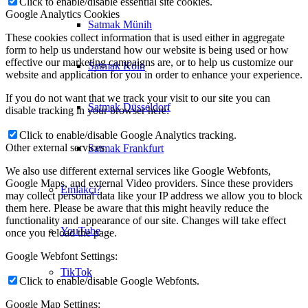
Click to enable/disable essential site cookies.
Google Analytics Cookies
Satmak Münih
These cookies collect information that is used either in aggregate
form to help us understand how our website is being used or how
effective our marketing campaigns are, or to help us customize our
Satmak Köln
website and application for you in order to enhance your experience.
If you do not want that we track your visit to our site you can
Satmak Düsseldorf
disable tracking in your browser here:
Click to enable/disable Google Analytics tracking.
Other external services
Satmak Frankfurt
We also use different external services like Google Webfonts,
Google Maps, and external Video providers. Since these providers
Emlakçı?
may collect personal data like your IP address we allow you to block
them here. Please be aware that this might heavily reduce the
functionality and appearance of our site. Changes will take effect
YouTube
once you reload the page.
Google Webfont Settings:
TikTok
Click to enable/disable Google Webfonts.
Google Map Settings: