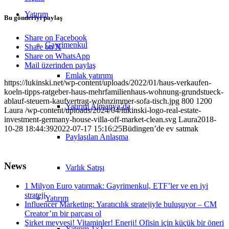
Yatırım
Bu gönderiyi paylaş
Share on Facebook
Gayrimenkul
Share on X
Share on WhatsApp
Mail üzerinden paylaş
Emlak yatırımı
https://lukinski.net/wp-content/uploads/2022/01/haus-verkaufen-
koeln-tipps-ratgeber-haus-mehrfamilienhaus-wohnung-grundstueck-
ablauf-steuern-kaufvertrag-wohnzimmer-sofa-tisch.jpg
800
1200
Yatırım Almanya’da
Laura
/wp-content/uploads/2024/04/lukinski-logo-real-estate-
investment-germany-house-villa-off-market-clean.svg
Laura
2018-
10-28 18:44:39
2022-07-17 15:16:25
Büdingen’de ev satmak
Paylaşılan Anlaşma
News
Varlık Satışı
1 Milyon Euro yatırmak: Gayrimenkul, ETF’ler ve en iyi
strateji
Yatırım
Influencer Marketing: Yaratıcılık stratejiyle buluşuyor – CM
Creator’ın bir parçası ol
Şirket meyvesi! Vitaminler! Enerji! Ofisin için küçük bir öneri
Yatırım 1×1