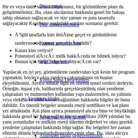
Düz satmak
Bir ev veya daire satmak istiyorsanız, bir görüntüleme planı da
geliştirmelisiniz. Bu, olası alıcılarınız hakkında genel bir bakışa
sahip olmanızı sağlayacak ve size zaman ve para tasarrufu
sağlayacaktır Kendinize aşağıdaki soruları sormanız gerekir:
Düz değerlendirmek
Ä°lgili taraflarla kim iletiÅime geçer ve görüntüleme
Kontrat satışında hata
randevusu ne zaman gerçekleÅmelidir?
Kararı kim veriyor?
Potansiyel alÄ±cÄ± mülk hakkÄ±nda ne bilmek istiyor?
WEG’den satış
Bunun için hangi belgelere ihtiyacÄ±m var?
Yapılacak en iyi şey, görüntüleme randevuları için kesin bir program
yapmaktır, böylece olası randevu çakışmalarını en baştan
Konut Satışı Deneyimleri
eleyebilirsiniz. Ayrıca mülkle ilgili en önemli temel verileri derleyin.
Örneğin, inşaat yılı, halihazırda gerçekleştirilmiş olan yenileme
çalışmaları ve muhtemelen kullanılan yapı malzemeleri, ısı yalıtımı
Apartman bloğu
veya elektrik ve sıhhi tesisat bağlantıları hakkında bilgiler de buna
dahildir. En önemli belgeler arasında enerji sertifikası ve kat planı
yer almaktadır. Kat planı ayrıca potansiyel alıcıya bina ve büyüklüğü
hakkında genel bir bakış sağlar. Enerji sertifikası 2009 yılından bu
Apartman bloğu satmak
yana zorunludur ve mülkün enerji tüketim değerleri ve olası gerekli
yenileme çalışmaları hakkında bilgi sağlar. Bu belgeleri her zaman
elinizin altında bulundurduğunuzdan emin olun. Bu, olası alıcıya
Apartman bloğu değerlendirmek