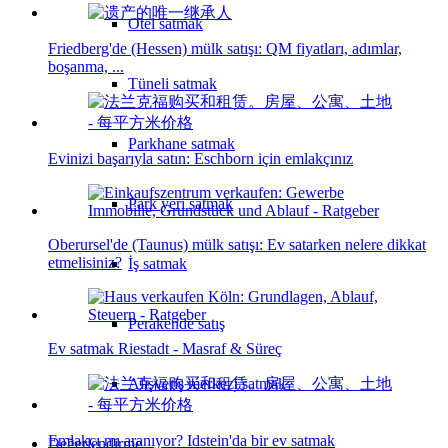
Otel satmak
Friedberg'de (Hessen) mülk satışı: QM fiyatları, adımlar,
boşanma, ...
Tüneli satmak
Parkhane satmak
Evinizi başarıyla satın: Eschborn için emlakçınız
Park yeri satmak
Oberursel'de (Taunus) mülk satışı: Ev satarken nelere dikkat
etmelisiniz?
İş satmak
Perakende satış
Ev satmak Riestadt - Masraf & Süreç
Alışveriş merkezi satmak
Emlakçı mı aranıyor? Idstein'da bir ev satmak
Değerlendirme