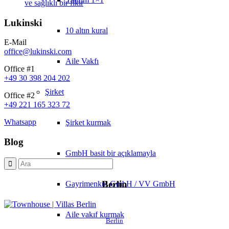
ve sağlıklı bir fikir
Lukinski
10 altın kural
E-Mail
office@lukinski.com
Aile Vakfı
Office #1
+49 30 398 204 202
Şirket
Office #2
+49 221 165 323 72
Whatsapp
Şirket kurmak
Blog
GmbH basit bir açıklamayla
Berlin
Gayrimenkul GmbH / VV GmbH
Aile vakıf kurmak
Berlin