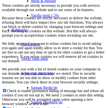
Miras & Mirasın
These cookies are strictly necessary to provide you with services
available through our website and to use some of its features.
Vasıfla vergi 1,5%
Because these cookies are strictly necessary to deliver the website,
refusing them will have impact how our site functions. You always
can block or delete cookies by changing your browser settings and
Hakkında
force blocking all cookies on this website. But this will always
prompt you to accept/refuse cookies when revisiting our site.
We fully respect if you want to refuse cookies but to avoid asking
Hakkımızda
you again and again kindly allow us to store a cookie for that. You
are free to opt out any time or opt in for other cookies to get a better
experience. If you refuse cookies we will remove all set cookies in
Direkt Satın alma
our domain.
We provide you with a list of stored cookies on your computer in
Şehir göre satın alma
our domain so you can check what we stored. Due to security
reasons we are not able to show or modify cookies from other
domains. You can check these in your browser security settings.
Satmak Berlin’de
Check to enable permanent hiding of message bar and refuse all
cookies if you do not opt in. We need 2 cookies to store this setting.
Otherwise you will be prompted again when opening a new
Satmak Hamburg’da
browser window or new a tab.