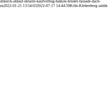
dstueck-ablauf-steuern-kaufvertrag-balkon-fenster-fassade-dach-
ra
2022-01-21 13:54:03
2022-07-17 14:44:59
Köln-Klettenberg satılık