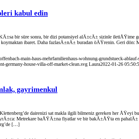
pleri kabul edin
±sa bir süre sonra, bir dizi potansiyel alÄ±cÄ± sizinle iletiÅŸime geç
me koymaktan ibaret. Daha fazlasÄ±nÄ± buradan öÄŸrenin. Geri dön: 
n-offenbach-main-haus-mehrfamilienhaus-wohnung-grundstueck-ablauf-s
ent-germany-house-villa-off-market-clean.svg
Laura
2022-01-26 05:50:
emlak, gayrimenkul
ettenberg’de dairenizi sat makla ilgili bilmeniz gereken her ÅŸeyi bu
Ä±ca: Metrekare baÅŸÄ±na fiyatlar ve bir bakÄ±ÅŸta en pahalÄ± ca
rg’de […]