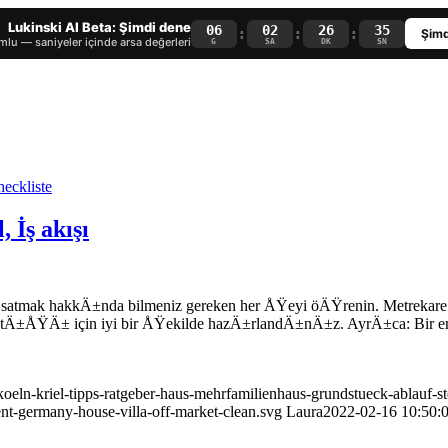
Lukinski AI Beta: Şimdi dene
06
02
26
34
:
:
:
Şimd
lu — saniyeler içinde arsa değerleri
G
SA
DK
SN
 İş akışı
re satmak hakkÄ±nda bilmeniz gereken her ÅŸeyi öÄŸrenin. Metrekare
 satÄ±ÅŸÄ± için iyi bir ÅŸekilde hazÄ±rlandÄ±nÄ±z. AyrÄ±ca: Bir e
koeln-kriel-tipps-ratgeber-haus-mehrfamilienhaus-grundstueck-ablauf-
ent-germany-house-villa-off-market-clean.svg
Laura
2022-02-16 10:50: