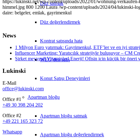
https://lukinski.net/wp-content/uploads/2022/01/wohnung-verkaufen-k
Düz satmak
himmel.jpg
800
1200
Laura
/wp-content/uploads/2024/04/lukinski-log
daire: belgeler, emlak, gayrimenkul
Düz değerlendirmek
News
Kontrat satışında hata
1 Milyon Euro yatırmak: Gayrimenkul, ETF’ler ve en iyi stratej
Influencer Marketing: Yaratıcılık stratejiyle buluşuyor – CM Cre
Şirket meyvesi! Vitaminler! Enerji! Ofisin için küçük bir öneri ve
WEG’den satış
Lukinski
Konut Satışı Deneyimleri
E-Mail
office@lukinski.com
Apartman bloğu
Office #1
+49 30 398 204 202
Office #2
Apartman bloğu satmak
+49 221 165 323 72
Whatsapp
Apartman bloğu değerlendirmek