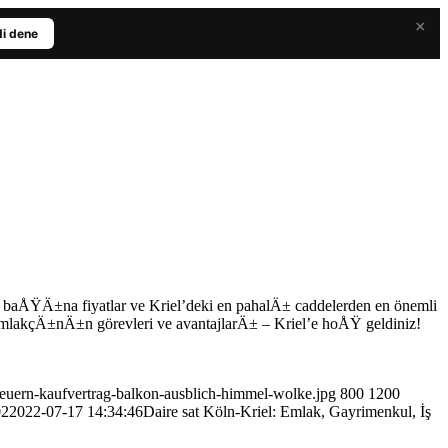
×
i dene
 baÅŸÄ±na fiyatlar ve Kriel’deki en pahalÄ± caddelerden en önemli
mlakçÄ±nÄ±n görevleri ve avantajlarÄ± – Kriel’e hoÅŸ geldiniz!
steuern-kaufvertrag-balkon-ausblich-himmel-wolke.jpg
800
1200
02
2022-07-17 14:34:46
Daire sat Köln-Kriel: Emlak, Gayrimenkul, İş