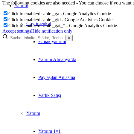
The following cookies are also needed - You can choose if you want 
Yatırım
Click to enable/disable _ga - Google Analytics Cookie.
Click to enable/disable _gid - Google Analytics Cookie.
Gayrimenkul
Click to enable/disable _gat_* - Google Analytics Cookie.
Accept settings
Hide notification only
×
Emlak yatırımı
×
Lukinski Newsletter
Yatırım Almanya’da
Exklusive Immobilien-Deals, Off-Market-Angebote und Markt-Insights
Paylaşılan Anlaşma
Kostenlos abonnieren
Kein Spam. Jederzeit abmeldbar.
Varlık Satışı
Yatırım
Yatırım 1×1