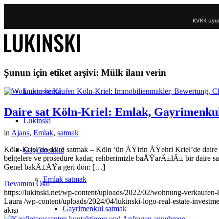
KVKK uyum
Şunun için etiket arşivi:
Mülk ilanı verin
Lukinski KI
Daire sat Köln-Kriel: Emlak, Gayrimenkul,
Lukinski
in
Ajans
,
Emlak
,
satmak
Köln-Kriel’de daire satmak – Köln ‘ün ÅŸirin ÅŸehri Kriel’de dai
Gayrimenkul
belgelere ve prosedüre kadar, rehberimizle baÅŸarÄ±lÄ± bir daire
Genel bakÄ±ÅŸa geri dön: […]
Emlak satmak
Devamını Oku
https://lukinski.net/wp-content/uploads/2022/02/wohnung-verkaufen-
Laura
/wp-content/uploads/2024/04/lukinski-logo-real-estate-investm
Gayrimenkul satmak
akışı