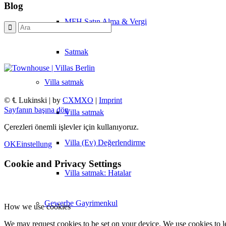
Blog
MFH Satın Alma & Vergi
Satmak
Villa
satmak
© ℄ Lukinski | by
CXMXO
|
Imprint
Sayfanın başına dön
Villa satmak
Çerezleri önemli işlevler için kullanıyoruz.
Villa (Ev) Değerlendirme
OK
Einstellung
Cookie and Privacy Settings
Villa satmak: Hatalar
Gewerbe
Gayrimenkul
How we use cookies
We may request cookies to be set on your device. We use cookies to le