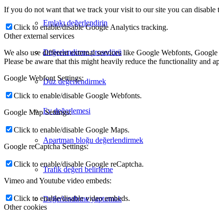
If you do not want that we track your visit to our site you can disable
Emlakı değerlendirin
Click to enable/disable Google Analytics tracking.
Other external services
Değerlendirme prosedürü
We also use different external services like Google Webfonts, Google
Please be aware that this might heavily reduce the functionality and a
Google Webfont Settings:
Düz değerlendirmek
Click to enable/disable Google Webfonts.
Ev değerlemesi
Google Map Settings:
Click to enable/disable Google Maps.
Apartman bloğu değerlendirmek
Google reCaptcha Settings:
Click to enable/disable Google reCaptcha.
Trafik değeri belirleme
Vimeo and Youtube video embeds:
Click to enable/disable video embeds.
Değerlendirme yaptırmak
Other cookies