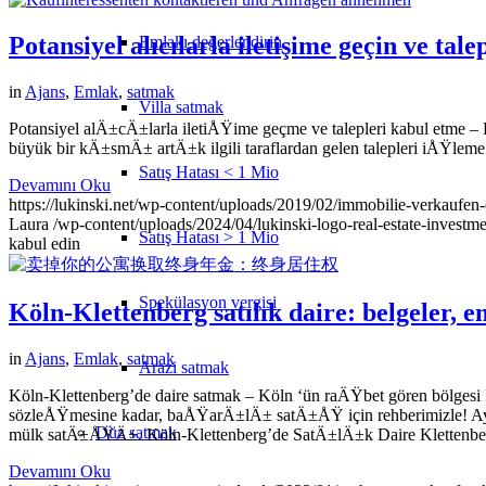
Potansiyel alıcılarla iletişime geçin ve tale
Emlakı değerlendirin
in
Ajans
,
Emlak
,
satmak
Villa satmak
Potansiyel alÄ±cÄ±larla iletiÅŸime geçme ve talepleri kabul etme – KÄ
büyük bir kÄ±smÄ± artÄ±k ilgili taraflardan gelen talepleri iÅŸle
Satış Hatası < 1 Mio
Devamını Oku
https://lukinski.net/wp-content/uploads/2019/02/immobilie-verkaufe
Laura
/wp-content/uploads/2024/04/lukinski-logo-real-estate-investm
Satış Hatası > 1 Mio
kabul edin
Spekülasyon vergisi
Köln-Klettenberg satılık daire: belgeler, 
in
Ajans
,
Emlak
,
satmak
Arazi satmak
Köln-Klettenberg’de daire satmak – Köln ‘ün raÄŸbet gören bölgesi Kl
sözleÅŸmesine kadar, baÅŸarÄ±lÄ± satÄ±ÅŸ için rehberimizle! Ayr
Düz
satmak
mülk satÄ±ÅŸÄ±. Köln-Klettenberg’de SatÄ±lÄ±k Daire Klettenbe
Devamını Oku