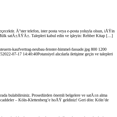
ecektir. Ä°ster telefon, ister posta veya e-posta yoluyla olsun, iÅŸin
Mülk satÄ±ÅŸÄ±. Talepleri kabul edin ve işleyin: Rehber Kitap […]
teuern-kaufvertrag-neubau-fenster-himmel-fassade.jpg
800
1200
55
2022-07-17 14:40:40
Potansiyel alıcılarla iletişime geçin ve talepleri
rada bulabilirsiniz. Prosedürden önemli belgelere ve satÄ±n alma
ddeler – Köln-Klettenberg’e hoÅŸ geldiniz! Geri dön: Köln’de