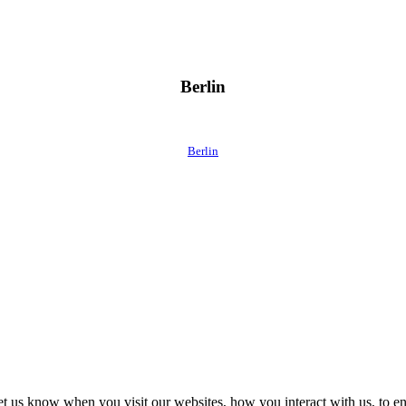
Berlin
Berlin
t us know when you visit our websites, how you interact with us, to en