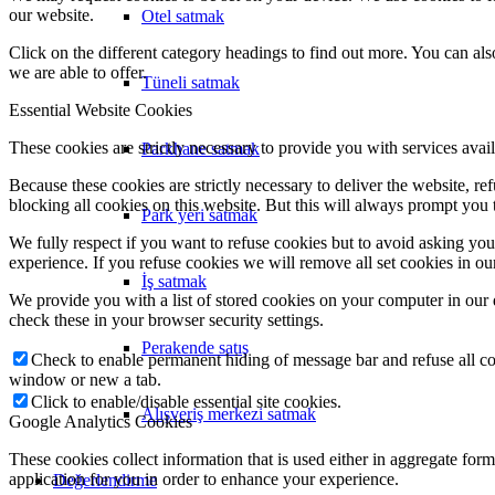
our website.
Otel satmak
Click on the different category headings to find out more. You can a
we are able to offer.
Tüneli satmak
Essential Website Cookies
These cookies are strictly necessary to provide you with services avail
Parkhane satmak
Because these cookies are strictly necessary to deliver the website, 
blocking all cookies on this website. But this will always prompt you t
Park yeri satmak
We fully respect if you want to refuse cookies but to avoid asking you a
experience. If you refuse cookies we will remove all set cookies in o
İş satmak
We provide you with a list of stored cookies on your computer in ou
check these in your browser security settings.
Perakende satış
Check to enable permanent hiding of message bar and refuse all co
window or new a tab.
Click to enable/disable essential site cookies.
Alışveriş merkezi satmak
Google Analytics Cookies
These cookies collect information that is used either in aggregate fo
application for you in order to enhance your experience.
Değerlendirme