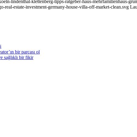
oeln-lindenthal-klettenberg-tipps-ratgeber-haus-mehrfamilienhaus-grun
o-real-estate-investment-germany-house-villa-off-market-clean.svg
Lau
i
ator’ın bir parçası ol
 sağlıklı bir fikir