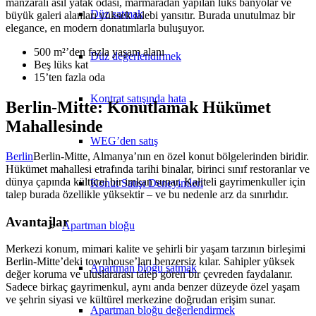
manzaralı asıl yatak odası, marmaradan yapılan lüks banyolar ve
Düz satmak
büyük galeri alanları yüksek talebi yansıtır. Burada unutulmaz bir
elegance, en modern donatımlarla buluşuyor.
500 m²’den fazla yaşam alanı
Düz değerlendirmek
Beş lüks kat
15’ten fazla oda
Kontrat satışında hata
Berlin-Mitte: Konutlamak Hükümet
Mahallesinde
WEG’den satış
Berlin
Berlin-Mitte, Almanya’nın en özel konut bölgelerinden biridir.
Hükümet mahallesi etrafında tarihi binalar, birinci sınıf restoranlar ve
dünya çapında kültürel bir imkan sunar. Kaliteli gayrimenkuller için
Konut Satışı Deneyimleri
talep burada özellikle yüksektir – ve bu nedenle arz da sınırlıdır.
Avantajlar
Apartman bloğu
Merkezi konum, mimari kalite ve şehirli bir yaşam tarzının birleşimi
Berlin-Mitte’deki townhouse’ları benzersiz kılar. Sahipler yüksek
Apartman bloğu satmak
değer koruma ve uluslararası talep gören bir çevreden faydalanır.
Sadece birkaç gayrimenkul, aynı anda benzer düzeyde özel yaşam
ve şehrin siyasi ve kültürel merkezine doğrudan erişim sunar.
Apartman bloğu değerlendirmek