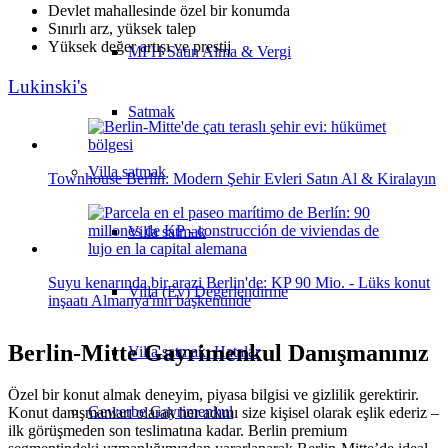
Devlet mahallesinde özel bir konumda
Sınırlı arz, yüksek talep
Yüksek değer artışı ve prestij
MFH Satın Alma & Vergi
Lukinski's
Satmak
Villa
satmak
Townhouse Berlin: Modern Şehir Evleri Satın Al & Kiralayın
Villa satmak
Suyu kenarında bir arazi Berlin'de: KP 90 Mio. - Lüks konut
Villa (Ev) Değerlendirme
inşaatı Almanya'nın başkentinde
Berlin-Mitte Gayrimenkul Danışmanınız
Villa satmak: Hatalar
Özel bir konut almak deneyim, piyasa bilgisi ve gizlilik gerektirir.
Gewerbe
Gayrimenkul
Konut danışmanları olarak her adımı size kişisel olarak eşlik ederiz –
ilk görüşmeden son teslimatına kadar. Berlin premium