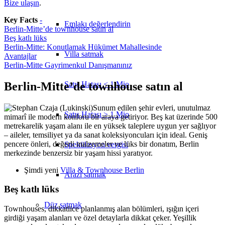
Bize ulaşın
.
Key Facts
-
Emlakı değerlendirin
Berlin-Mitte’de townhouse satın al
Beş katlı lüks
Berlin-Mitte: Konutlamak Hükümet Mahallesinde
Villa satmak
Avantajlar
Berlin-Mitte Gayrimenkul Danışmanınız
Satış Hatası < 1 Mio
Berlin-Mitte’de townhouse satın al
Sunum edilen şehir evleri, unutulmaz
Satış Hatası > 1 Mio
mimarî ile modern konforu bir araya getiriyor. Beş kat üzerinde 500
metrekarelik yaşam alanı ile en yüksek taleplere uygun yer sağlıyor
– aileler, temsiliyet ya da sanat koleksiyoncuları için ideal. Geniş
pencere önleri, değerli malzemeler ve lüks bir donatım, Berlin
Spekülasyon vergisi
merkezinde benzersiz bir yaşam hissi yaratıyor.
Şimdi yeni
Villa & Townhouse Berlin
Arazi satmak
Beş katlı lüks
Düz
satmak
Townhouses, dikkatlice planlanmış alan bölümleri, ışığın içeri
girdiği yaşam alanları ve özel detaylarla dikkat çeker. Yeşillik