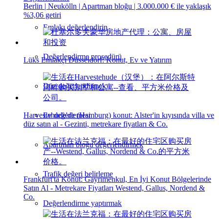
Berlin | Neukölln | Apartman bloğu | 3.000.000 € ile yaklaşık
%3,06 getiri
Emlakı değerlendirin
Değerlendirme prosedürü
Lüks Emlakçı Düsseldorf: Konut, Ev ve Yatırım
Düz değerlendirmek
Harvestehude'de (Hamburg) konut: Alster'in kıyısında villa ve
Ev değerlemesi
düz satın al - Gezinti, metrekare fiyatları & Co.
Apartman bloğu değerlendirmek
Trafik değeri belirleme
Frankfurt'ta Konut: Gayrimenkul, En İyi Konut Bölgelerinde
Satın Al - Metrekare Fiyatları Westend, Gallus, Nordend &
Co.
Değerlendirme yaptırmak