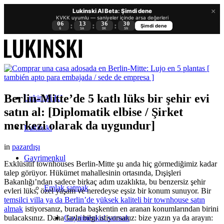
×
Lukinski AI Beta: Şimdi dene
KVKK uyumlu — saniyeler içinde arsa değerleri
06
13
36
29
:
:
:
Şimdi dene
G
SA
DK
SN
Berlin-Mitte’de 5 katlı lüks bir şehir evi
Lukinski KI
satın al: [Diplomatik elbise / Şirket
merkezi olarak da uygundur]
Lukinski
in
pazardışı
Gayrimenkul
Exklüsitif townhouses Berlin-Mitte şu anda hiç görmediğimiz kadar
talep görüyor. Hükümet mahallesinin ortasında, Dışişleri
Bakanlığı’ndan sadece birkaç adım uzaklıkta, bu benzersiz şehir
Emlak satmak
evleri lüks, özel yaşam ve neredeyse eşsiz bir konum sunuyor. Bir
temsilci villa ya da Berlin’de yüksek kaliteli bir townhouse satın
almak
istiyorsanız, burada başkentin en aranan konumlarından birini
Gayrimenkul satmak
bulacaksınız. Daha fazla bilgi istiyorsanız: bize yazın ya da arayın: