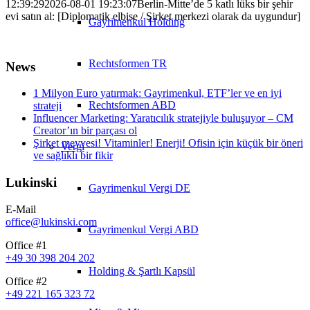
12:39:29
2026-08-01 19:23:07
Berlin-Mitte’de 5 katlı lüks bir şehir
evi satın al: [Diplomatik elbise / Şirket merkezi olarak da uygundur]
Gayrimenkul Holding
Rechtsformen TR
News
1 Milyon Euro yatırmak: Gayrimenkul, ETF’ler ve en iyi
Rechtsformen ABD
strateji
Influencer Marketing: Yaratıcılık stratejiyle buluşuyor – CM
Creator’ın bir parçası ol
Şirket meyvesi! Vitaminler! Enerji! Ofisin için küçük bir öneri
Vergi
ve sağlıklı bir fikir
Lukinski
Gayrimenkul Vergi DE
E-Mail
office@lukinski.com
Gayrimenkul Vergi ABD
Office #1
+49 30 398 204 202
Holding & Şartlı Kapsül
Office #2
+49 221 165 323 72