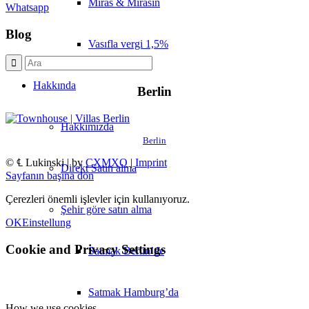
Miras & Mirasın
Whatsapp
Blog
Vasıfla vergi 1,5%
Hakkında
Berlin
Hakkımızda
Berlin
© ℄ Lukinski | by
CXMXO
|
Imprint
Direkt Satın alma
Sayfanın başına dön
Çerezleri önemli işlevler için kullanıyoruz.
Şehir göre satın alma
OK
Einstellung
Cookie and Privacy Settings
Satmak Berlin’de
Satmak Hamburg’da
How we use cookies