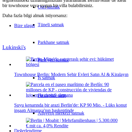
segmentindeki uzmanlığımızdan yararlanarak Berlin-Mitte’de ideal
bir townhouse veya uygun bir villa bulabilirsiniz.
Otel satmak
Daha fazla bilgi almak istiyorsanız:
Tüneli satmak
Bize ulaşın
Parkhane satmak
Lukinski's
Park yeri satmak
Townhouse Berlin: Modern Şehir Evleri Satın Al & Kiralayın
İş satmak
Perakende satış
Suyu kenarında bir arazi Berlin'de: KP 90 Mio. - Lüks konut
inşaatı Almanya'nın başkentinde
Alışveriş merkezi satmak
Değerlendirme