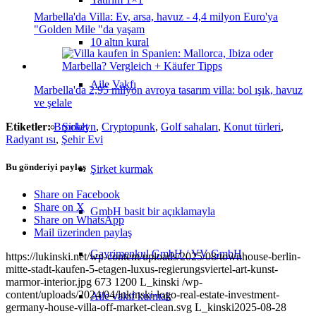
Marbella'da Villa: Ev, arsa, havuz - 4,4 milyon Euro'ya
"Golden Mile "da yaşam
10 altın kural
Aile Vakfı
Marbella'da 2,95 milyon avroya tasarım villa: bol ışık, havuz
ve şelale
Etiketler:
Brooklyn
,
Cryptopunk
,
Golf sahaları
,
Konut türleri
,
Şirket
Radyant ısı
,
Şehir Evi
Bu gönderiyi paylaş
Şirket kurmak
Share on Facebook
Share on X
GmbH basit bir açıklamayla
Share on WhatsApp
Mail üzerinden paylaş
Gayrimenkul GmbH / VV GmbH
https://lukinski.net/wp-content/uploads/2025/08/townhouse-berlin-
mitte-stadt-kaufen-5-etagen-luxus-regierungsviertel-art-kunst-
marmor-interior.jpg
673
1200
L_kinski
/wp-
content/uploads/2024/04/lukinski-logo-real-estate-investment-
Aile vakıf kurmak
germany-house-villa-off-market-clean.svg
L_kinski
2025-08-28