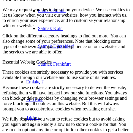
We may request cookies to be set on your device. We use cookies to
Satmak Münih
let us know when you visit our websites, how you interact with us,
to enrich your user experience, and to customize your relationship
with our website.
Satmak Köln
Click on the different category headings to find out more. You can
also change some of your preferences. Note that blocking some
Satmak Düsseldorf
types of cookies may impact your experience on our websites and
the services we are able to offer.
Essential Website Cookies
Satmak Frankfurt
These cookies are strictly necessary to provide you with services
available through our website and to use some of its features.
Emlakçı?
Because these cookies are strictly necessary to deliver the website,
refusing them will have impact how our site functions. You always
can block or delete cookies by changing your browser settings and
YouTube
force blocking all cookies on this website. But this will always
prompt you to accept/refuse cookies when revisiting our site.
TikTok
We fully respect if you want to refuse cookies but to avoid asking
you again and again kindly allow us to store a cookie for that. You
are free to opt out any time or opt in for other cookies to get a better