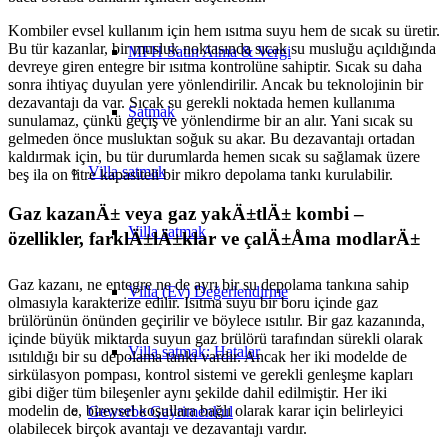
Kombiler evsel kullanım için hem ısıtma suyu hem de sıcak su üretir.
Bu tür kazanlar, bir musluk noktasında sıcak su musluğu açıldığında
MFH Satın Alma & Vergi
devreye giren entegre bir ısıtma kontrolüne sahiptir. Sıcak su daha
sonra ihtiyaç duyulan yere yönlendirilir. Ancak bu teknolojinin bir
dezavantajı da var. Sıcak su gerekli noktada hemen kullanıma
Satmak
sunulamaz, çünkü geçiş ve yönlendirme bir an alır. Yani sıcak su
gelmeden önce musluktan soğuk su akar. Bu dezavantajı ortadan
kaldırmak için, bu tür durumlarda hemen sıcak su sağlamak üzere
Villa
satmak
beş ila on litre kapasiteli bir mikro depolama tankı kurulabilir.
Gaz kazanÄ± veya gaz yakÄ±tlÄ± kombi –
Villa satmak
özellikler, farklÄ±lÄ±klar ve çalÄ±Åma modlarÄ±
Gaz kazanı, ne entegre ne de ayrı bir su depolama tankına sahip
Villa (Ev) Değerlendirme
olmasıyla karakterize edilir. Isıtma suyu bir boru içinde gaz
brülörünün önünden geçirilir ve böylece ısıtılır. Bir gaz kazanında,
içinde büyük miktarda suyun gaz brülörü tarafından sürekli olarak
Villa satmak: Hatalar
ısıtıldığı bir su depolama tankı vardır. Ancak her iki modelde de
sirkülasyon pompası, kontrol sistemi ve gerekli genleşme kapları
gibi diğer tüm bileşenler aynı şekilde dahil edilmiştir. Her iki
modelin de, bireysel koşullara bağlı olarak karar için belirleyici
Gewerbe
Gayrimenkul
olabilecek birçok avantajı ve dezavantajı vardır.