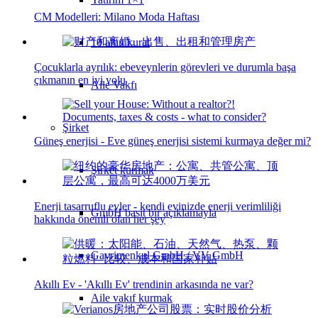
CM Modelleri: Milano Moda Haftası
10 altın kural
Çocuklarla ayrılık: ebeveynlerin görevleri ve durumla başa
çıkmanın en iyi yolu
Aile Vakfı
Şirket
Güneş enerjisi - Eve güneş enerjisi sistemi kurmaya değer mi?
Şirket kurmak
Enerji tasarruflu evler - kendi evinizde enerji verimliliği
GmbH basit bir açıklamayla
hakkında önemli olan her şey
Gayrimenkul GmbH / VV GmbH
Akıllı Ev - 'Akıllı Ev' trendinin arkasında ne var?
Aile vakıf kurmak