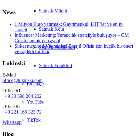
Satmak Münih
News
1 Milyon Euro yatırmak: Gayrimenkul, ETF’ler ve en iyi
Satmak Köln
strateji
Influencer Marketing: Yaratıcılık stratejiyle buluşuyor – CM
Creator’ın bir parçası ol
Şirket meyvesi! Vitaminler! Enerji! Ofisin için küçük bir öneri
Satmak Düsseldorf
ve sağlıklı bir fikir
Lukinski
Satmak Frankfurt
E-Mail
office@lukinski.com
Emlakçı?
Office #1
+49 30 398 204 202
YouTube
Office #2
+49 221 165 323 72
TikTok
Whatsapp
Blog