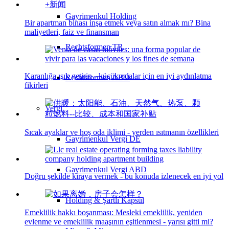
Gayrimenkul Holding
Bir apartman binası inşa etmek veya satın almak mı? Bina
maliyetleri, faiz ve finansman
Rechtsformen TR
Karanlığa ışık getirin - küçük odalar için en iyi aydınlatma
Rechtsformen ABD
fikirleri
Vergi
Sıcak ayaklar ve hoş oda iklimi - yerden ısıtmanın özellikleri
Gayrimenkul Vergi DE
Gayrimenkul Vergi ABD
Doğru şekilde kiraya vermek - bu konuda izlenecek en iyi yol
Holding & Şartlı Kapsül
Emeklilik hakkı boşanması: Mesleki emeklilik, yeniden
evlenme ve emeklilik maaşının eşitlenmesi - yarısı gitti mi?