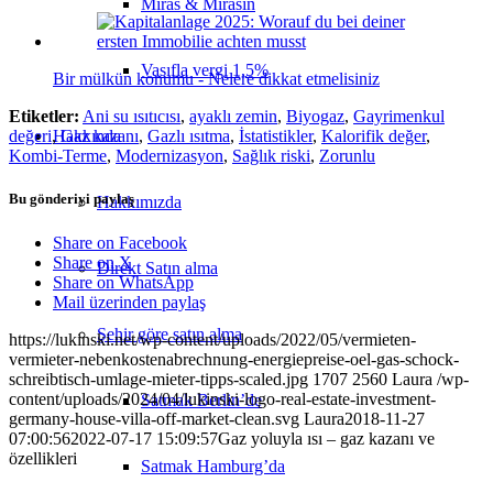
Miras & Mirasın
Vasıfla vergi 1,5%
Bir mülkün konumu - Nelere dikkat etmelisiniz
Etiketler:
Ani su ısıtıcısı
,
ayaklı zemin
,
Biyogaz
,
Gayrimenkul
Hakkında
değeri
,
Gaz kazanı
,
Gazlı ısıtma
,
İstatistikler
,
Kalorifik değer
,
Kombi-Terme
,
Modernizasyon
,
Sağlık riski
,
Zorunlu
Bu gönderiyi paylaş
Hakkımızda
Share on Facebook
Share on X
Direkt Satın alma
Share on WhatsApp
Mail üzerinden paylaş
Şehir göre satın alma
https://lukinski.net/wp-content/uploads/2022/05/vermieten-
vermieter-nebenkostenabrechnung-energiepreise-oel-gas-schock-
schreibtisch-umlage-mieter-tipps-scaled.jpg
1707
2560
Laura
/wp-
content/uploads/2024/04/lukinski-logo-real-estate-investment-
Satmak Berlin’de
germany-house-villa-off-market-clean.svg
Laura
2018-11-27
07:00:56
2022-07-17 15:09:57
Gaz yoluyla ısı – gaz kazanı ve
özellikleri
Satmak Hamburg’da