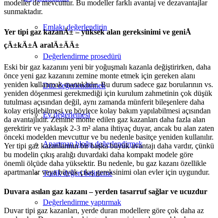
modeller de mevcuttur. Bu modeller farklı avantaj ve dezavantajlar
sunmaktadır.
Emlakı değerlendirin
Yer tipi gaz kazanÄ± – yüksek alan gereksinimi ve geniÅ
çÄ±kÄ±Å aralÄ±ÄÄ±
Değerlendirme prosedürü
Eski bir gaz kazanını yeni bir yoğuşmalı kazanla değiştirirken, daha
önce yeni gaz kazanını zemine monte etmek için gereken alanı
yeniden kullanmak mantıklıdır. Bu durum sadece gaz borularının vs.
Düz değerlendirmek
yeniden döşenmesi gerekmediği için kurulum zahmetinin çok düşük
tutulması açısından değil, aynı zamanda münferit bileşenlere daha
kolay erişilebilmesi ve böylece kolay bakım yapılabilmesi açısından
Ev değerlemesi
da avantajlıdır. Zemine monte edilen gaz kazanları daha fazla alan
gerektirir ve yaklaşık 2-3 m² alana ihtiyaç duyar, ancak bu alan zaten
önceki modelden mevcuttur ve bu nedenle basitçe yeniden kullanılır.
Apartman bloğu değerlendirmek
Yer tipi gaz kazanlarının bir başka büyük avantajı daha vardır, çünkü
bu modelin çıkış aralığı duvardaki daha kompakt modele göre
önemli ölçüde daha yüksektir. Bu nedenle, bu gaz kazanı özellikle
apartmanlar veya büyük çıkış gereksinimi olan evler için uygundur.
Trafik değeri belirleme
Duvara asılan gaz kazanı – yerden tasarruf sağlar ve ucuzdur
Değerlendirme yaptırmak
Duvar tipi gaz kazanları, yerde duran modellere göre çok daha az