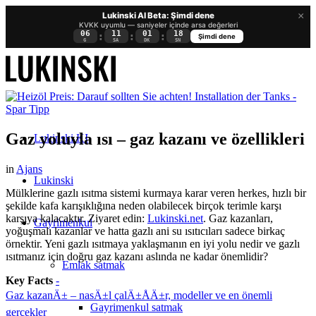
×
Lukinski AI Beta: Şimdi dene
KVKK uyumlu — saniyeler içinde arsa değerleri
06
11
01
17
:
:
:
Şimdi dene
G
SA
DK
SN
Gaz yoluyla ısı – gaz kazanı ve özellikleri
Lukinski KI
in
Ajans
Lukinski
Mülklerine gazlı ısıtma sistemi kurmaya karar veren herkes, hızlı bir
şekilde kafa karışıklığına neden olabilecek birçok terimle karşı
karşıya kalacaktır. Ziyaret edin:
Lukinski.net
. Gaz kazanları,
Gayrimenkul
yoğuşmalı kazanlar ve hatta gazlı ani su ısıtıcıları sadece birkaç
örnektir. Yeni gazlı ısıtmaya yaklaşmanın en iyi yolu nedir ve gazlı
ısıtmanız için doğru gaz kazanı aslında ne kadar önemlidir?
Emlak satmak
Key Facts
-
Gaz kazanÄ± – nasÄ±l çalÄ±ÅÄ±r, modeller ve en önemli
Gayrimenkul satmak
gerçekler