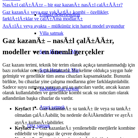
NasÄ±l çalÄ±ÅÄ±r – bir gaz kazanÄ± nasÄ±l çalÄ±ÅÄ±r?
Gaz kazanÄ± veya gaz yakÄ±tlÄ± kombi – özellikler,
Emlakı değerlendirin
farklÄ±lÄ±klar ve çalÄ±Åma modlarÄ±
AsÄ±lÄ± veya ayakta – mülkünüz için hangi model uygundur
Villa satmak
Gaz kazanÄ± – nasÄ±l çalÄ±ÅÄ±r,
modeller ve en önemli gerçekler
Satış Hatası < 1 Mio
Gaz kazanı terimi, teknik bir terim olarak açıkça tanımlanmadığı için
Satış Hatası > 1 Mio
bazı zorluklar ortaya çıkarmaktadır. Bu kelime oldukça yaygın hale
gelmiştir ve genellikle tüm asma cihazları kapsamaktadır. Bununla
birlikte, bu cihazlar yine çalışma modlarına göre farklılaştırılabilir.
Sadece suyu ısıtmaya yarayan ani su ısıtıcıları vardır, ancak kazan
Spekülasyon vergisi
olarak kullanılabilen ve genellikle kombi sıcak su ısıtıcıları olarak
adlandırılan başka cihazlar da vardır.
Arazi satmak
Keyfact 1 –
Gaz kazanlarÄ± su tankÄ± ile veya su tankÄ±
olmadan çalÄ±Åabilir, bu nedenle deÄiÅkendirler ve ayrÄ±
ayrÄ± kullanÄ±labilirler.
Düz
satmak
Keyfact 2 –
Gaz kazanlarÄ± yenilenebilir enerjilerle kombine
edilebilir ve biyogaz ile çevre dostudur