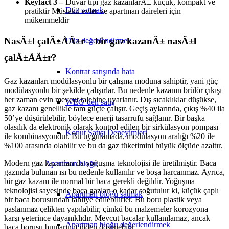
Keyfact 3 –
Duvar tipi gaz kazanlarÄ± küçük, kompakt ve
Düz satmak
pratiktir Müstakil evler ve apartman daireleri için
mükemmeldir
NasÄ±l çalÄ±ÅÄ±r – bir gaz kazanÄ± nasÄ±l
Düz değerlendirmek
çalÄ±ÅÄ±r?
Kontrat satışında hata
Gaz kazanları modülasyonlu bir çalışma moduna sahiptir, yani güç
modülasyonlu bir şekilde çalışırlar. Bu nedenle kazanın brülör çıkışı
her zaman evin mevcut talebine uyarlanır. Dış sıcaklıklar düşükse,
WEG’den satış
gaz kazanı genellikle tam güçte çalışır. Geçiş aylarında, çıkış %40 ila
50’ye düşürülebilir, böylece enerji tasarrufu sağlanır. Bir başka
olasılık da elektronik olarak kontrol edilen bir sirkülasyon pompası
Konut Satışı Deneyimleri
ile kombinasyondur. Bu uygulamada, modülasyon aralığı %20 ile
%100 arasında olabilir ve bu da gaz tüketimini büyük ölçüde azaltır.
Modern gaz kazanları da yoğuşma teknolojisi ile üretilmiştir. Baca
Apartman bloğu
gazında bulunan ısı bu nedenle kullanılır ve boşa harcanmaz. Ayrıca,
bir gaz kazanı ile normal bir baca gerekli değildir. Yoğuşma
teknolojisi sayesinde baca gazları o kadar soğutulur ki, küçük çaplı
Apartman bloğu satmak
bir baca borusundan tahliye edilebilirler. Bu boru plastik veya
paslanmaz çelikten yapılabilir, çünkü bu malzemeler korozyona
karşı yeterince dayanıklıdır. Mevcut bacalar kullanılamaz, ancak
Apartman bloğu değerlendirmek
baca borusu bunların içinden döşenebilir.