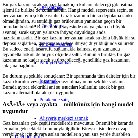
Bir gaz kazanı sıcak su hazırlamak için kullanılabileceği gibi ısıtma
Otel satmak
işlemi ile birlikte de kullanılabilir. Hangi modeli seçerseniz seçin, su
her zaman aynı şekilde ısıtılır. Gaz kazanının bir su depolama tankı
olmadığından, su ısıtıldığı gaz brülörünün yanından geçen bir
Tüneli satmak
borudan beslenir. Bu teknoloji sayesinde ortaya çıkan en büyük
avantaj, sıcak suyun yalnızca ihtiyaç duyulduğu anda
hazırlanmasıdır. Bir gaz kazanı her zaman sıcak su dolu büyük bir su
deposu sağlarken, gaz kazanı sadece ihtiyaç duyulduğunda su üretir.
Parkhane satmak
Bu sadece enerji tasarrufu sağlamakla kalmaz, aynı zamanda
lejyonella riskini de büyük ölçüde azaltır. Bununla birlikte, bir gaz
kazanının ne kadar sıcak su üretebileceği genellikle gaz kazanının
Park yeri satmak
çıkışına bağlıdır.
Bu durum şu şekilde sonuçlanır: Bir apartmanda tüm daireler için bir
İş satmak
kazan kurulur ve sıcak su merkezi olmayan bir şekilde sağlanır.
Burada ayrıca elektrikli ani su ısıtıcıları kullanılır, ancak bir gaz
kazanı alternatif olarak çok uygundur.
Perakende satış
AsÄ±lÄ± veya ayakta – mülkünüz için hangi model
uygundur
Alışveriş merkezi satmak
Gaz kazanları çok çeşitli modellerde mevcuttur. Önemli bir karar da
termalin gelecekteki konumuyla ilgilidir. Bireysel isteklere cevap
verebilmek için duvara asılan modellerin yanı sıra yerde durabilen
Değerlendirme