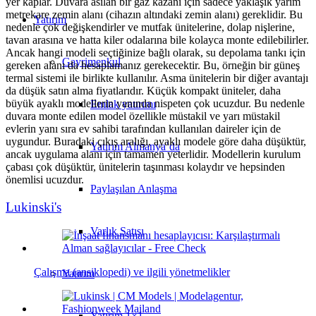
yer kaplar. Duvara asılan bir gaz kazanı için sadece yaklaşık yarım
metrekare zemin alanı (cihazın altındaki zemin alanı) gereklidir. Bu
Yatırım
nedenle çok değişkendirler ve mutfak ünitelerine, dolap nişlerine,
tavan arasına ve hatta kiler odalarına bile kolayca monte edilebilirler.
Ancak hangi modeli seçtiğinize bağlı olarak, su depolama tankı için
Gayrimenkul
gereken alanı da hesaplamanız gerekecektir. Bu, örneğin bir güneş
termal sistemi ile birlikte kullanılır. Asma ünitelerin bir diğer avantajı
da düşük satın alma fiyatlarıdır. Küçük kompakt üniteler, daha
büyük ayaklı modellerin yanında nispeten çok ucuzdur. Bu nedenle
Emlak yatırımı
duvara monte edilen model özellikle müstakil ve yarı müstakil
evlerin yanı sıra ev sahibi tarafından kullanılan daireler için de
uygundur. Buradaki çıkış aralığı, ayaklı modele göre daha düşüktür,
Yatırım Almanya’da
ancak uygulama alanı için tamamen yeterlidir. Modellerin kurulum
çabası çok düşüktür, ünitelerin taşınması kolaydır ve hepsinden
önemlisi ucuzdur.
Paylaşılan Anlaşma
Lukinski's
Varlık Satışı
Çalışma (ansiklopedi) ve ilgili yönetmelikler
Yatırım
Yatırım 1×1