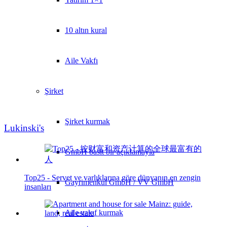
10 altın kural
Aile Vakfı
Şirket
Şirket kurmak
Lukinski's
GmbH basit bir açıklamayla
Top25 - Servet ve varlıklarına göre dünyanın en zengin
Gayrimenkul GmbH / VV GmbH
insanları
Aile vakıf kurmak