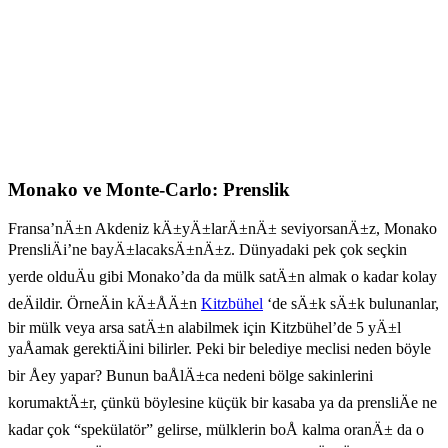
Monako ve Monte-Carlo: Prenslik
Fransa’nÄ±n Akdeniz kÄ±yÄ±larÄ±nÄ± seviyorsanÄ±z, Monako
PrensliÄi’ne bayÄ±lacaksÄ±nÄ±z. Dünyadaki pek çok seçkin
yerde olduÄu gibi Monako’da da mülk satÄ±n almak o kadar kolay
deÄildir. ÖrneÄin kÄ±ÅÄ±n
Kitzbühel
‘de sÄ±k sÄ±k bulunanlar,
bir mülk veya arsa satÄ±n alabilmek için Kitzbühel’de 5 yÄ±l
yaÅamak gerektiÄini bilirler. Peki bir belediye meclisi neden böyle
bir Åey yapar? Bunun baÅlÄ±ca nedeni bölge sakinlerini
korumaktÄ±r, çünkü böylesine küçük bir kasaba ya da prensliÄe ne
kadar çok “spekülatör” gelirse, mülklerin boÅ kalma oranÄ± da o