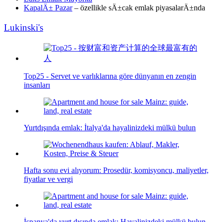
KapalÄ± Pazar
– özellikle sÄ±cak emlak piyasalarÄ±nda
Lukinski's
Top25 - Servet ve varlıklarına göre dünyanın en zengin
insanları
Yurtdışında emlak: İtalya'da hayalinizdeki mülkü bulun
Hafta sonu evi alıyorum: Prosedür, komisyoncu, maliyetler,
fiyatlar ve vergi
İspanya'da yurt dışında emlak: Hayalinizdeki mülkü bulun