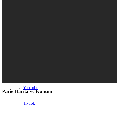
Satmak Münih
Satmak Köln
Satmak Düsseldorf
Satmak Frankfurt
Emlakçı?
YouTube
Paris Harita ve Konum
TikTok