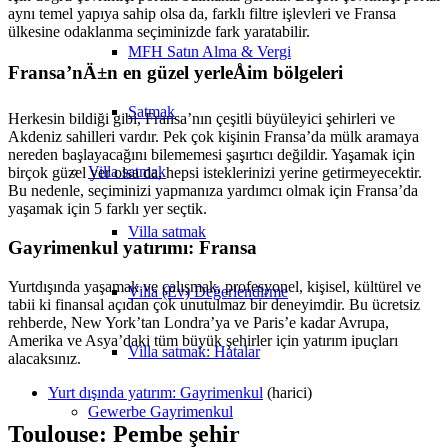
aynı temel yapıya sahip olsa da, farklı filtre işlevleri ve Fransa
ülkesine odaklanma seçiminizde fark yaratabilir.
MFH Satın Alma & Vergi
Fransa’nÄ±n en güzel yerleÅim bölgeleri
Satmak
Herkesin bildiği gibi, Fransa’nın çeşitli büyüleyici şehirleri ve
Akdeniz sahilleri vardır. Pek çok kişinin Fransa’da mülk aramaya
nereden başlayacağını bilememesi şaşırtıcı değildir. Yaşamak için
Villa
satmak
birçok güzel yer olsa da, hepsi isteklerinizi yerine getirmeyecektir.
Bu nedenle, seçiminizi yapmanıza yardımcı olmak için Fransa’da
yaşamak için 5 farklı yer seçtik.
Villa satmak
Gayrimenkul yatırımı: Fransa
Yurtdışında yaşamak ve çalışmak, profesyonel, kişisel, kültürel ve
Villa (Ev) Değerlendirme
tabii ki finansal açıdan çok unutulmaz bir deneyimdir. Bu ücretsiz
rehberde, New York’tan Londra’ya ve Paris’e kadar Avrupa,
Amerika ve Asya’daki tüm büyük şehirler için yatırım ipuçları
Villa satmak: Hatalar
alacaksınız.
Yurt dışında yatırım: Gayrimenkul
(harici)
Gewerbe
Gayrimenkul
Toulouse: Pembe şehir