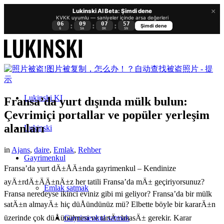
×
Lukinski AI Beta: Şimdi dene
KVKK uyumlu — saniyeler içinde arsa değerleri
06
09
07
56
:
:
:
Şimdi dene
G
SA
DK
SN
Lukinski KI
Fransa’da yurt dışında mülk bulun:
Çevrimiçi portallar ve popüler yerleşim
alanları
Lukinski
in
Ajans
,
daire
,
Emlak
,
Rehber
Gayrimenkul
Fransa’da yurt dÄ±ÅÄ±nda gayrimenkul – Kendinize
ayÄ±rdÄ±ÄÄ±nÄ±z her tatili Fransa’da mÄ± geçiriyorsunuz?
Emlak satmak
Fransa neredeyse ikinci eviniz gibi mi geliyor? Fransa’da bir mülk
satÄ±n almayÄ± hiç düÅündünüz mü? Elbette böyle bir kararÄ±n
Gayrimenkul satmak
üzerinde çok düÅünülmesi ve tartÄ±lmasÄ± gerekir. Karar