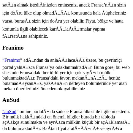
satÄ±n almak istediÄinizden eminseniz, ancak Fransa’nÄ±n sizin
için doÄru ülke olup olmadÄ±ÄÄ± konusunda hala Åüpheleriniz
varsa, burasÄ± sizin için doÄru yer olabilir. Fiyat, bölge ve hatta
konumla ilgili olabilecek karÅÄ±laÅtÄ±rmalar yapma
fÄ±rsatÄ±na sahipsiniz.
Franimo
“Franimo
” adÄ±ndan da anlaÅÄ±lacaÄÄ± üzere, bu çevrimiçi
portal yalnÄ±zca Fransa’ya odaklanmaktadÄ±r. Buna göre, bu web
sitesinde Fransa’daki her türlü yer için çok sayÄ±da mülk
bulunmaktadÄ±r. Fransa’daki favori mekanÄ±nÄ±zÄ± henüz
bulamadÄ±ysanÄ±z, yazÄ±nÄ±n ilerleyen bölümlerinde yer alan
mekan önerilerimizi önceden okuyabilirsiniz.
AuSud
“auSud
” online portalÄ± da sadece Fransa ülkesi ile ilgilenmektedir.
Bir mülk hakkÄ±ndaki en önemli bilgiler burada bir tabloda
açÄ±kça sunulmakta ve ayrÄ±ca mülkün küçük bir açÄ±klamasÄ±
da bulunmaktadÄ±r. BaÅtan fiyat aralÄ±ÄÄ±nÄ± ve ayrÄ±ca