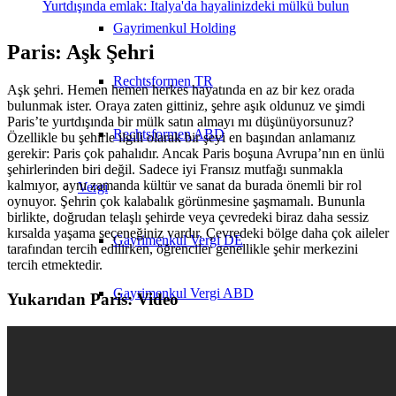
Yurtdışında emlak: İtalya'da hayalinizdeki mülkü bulun
Gayrimenkul Holding
Paris: Aşk Şehri
Rechtsformen TR
Aşk şehri. Hemen hemen herkes hayatında en az bir kez orada
bulunmak ister. Oraya zaten gittiniz, şehre aşık oldunuz ve şimdi
Paris’te yurtdışında bir mülk satın almayı mı düşünüyorsunuz?
Rechtsformen ABD
Özellikle bu şehirle ilgili olarak bir şeyi en başından anlamanız
gerekir: Paris çok pahalıdır. Ancak Paris boşuna Avrupa’nın en ünlü
şehirlerinden biri değil. Sadece iyi Fransız mutfağı sunmakla
kalmıyor, aynı zamanda kültür ve sanat da burada önemli bir rol
Vergi
oynuyor. Şehrin çok kalabalık görünmesine şaşmamalı. Bununla
birlikte, doğrudan telaşlı şehirde veya çevredeki biraz daha sessiz
kırsalda yaşama seçeneğiniz vardır. Çevredeki bölge daha çok aileler
Gayrimenkul Vergi DE
tarafından tercih edilirken, öğrenciler genellikle şehir merkezini
tercih etmektedir.
Gayrimenkul Vergi ABD
Yukarıdan Paris: Video
Holding & Şartlı Kapsül