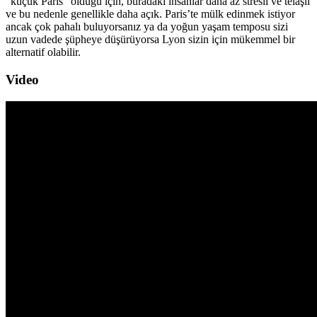
“küçük Paris” olduğu için, buradaki insanlar daha az stresli ve telaşlı
ve bu nedenle genellikle daha açık. Paris’te mülk edinmek istiyor
ancak çok pahalı buluyorsanız ya da yoğun yaşam temposu sizi
uzun vadede şüpheye düşürüyorsa Lyon sizin için mükemmel bir
alternatif olabilir.
Video