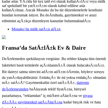
kadar artar. YÄ±lda bir kez tatil evi olarak kullanÄ±lÄ±r veya mülk
saf spekülatif bir yatÄ±rÄ±m olarak kabul edilirse asla
kullanÄ±lmaz. Ancak Monako da bu tür düzenlemelerle kendisini
bundan korumak istiyor. Bu doÄrultuda, gayrimenkul ve arazi
edinimini açÄ±kça düzenleyen kanunlar bulunmaktadÄ±r.
Monako’da mülk satÄ±n alÄ±n
Fransa’da SatÄ±lÄ±k Ev & Daire
DeÄerlemeden spekülasyon vergisine. Bu rehber kitapta tüm önemli
faktörleri basit terimlerle açÄ±klanmÄ±Å olarak bulacaksÄ±nÄ±z.
Bir daireyi satma sürecini adÄ±m adÄ±m öÄrenin, böylece soruyu
da yanÄ±tlayabilirsiniz: EmlakçÄ± ile mi yoksa emlakçÄ± olmadan
mÄ± satÄ±Å? Gayrimenkulün özel satÄ±ÅÄ±,
dairenin
deÄerlemesinden
baÅlayarak teklif fiyatÄ±na, bireysel
pazarlamaya, “reklamdan” iç müÅteri aÄlarÄ±na ve
piyasa
dÄ±ÅÄ± gayrimenkul satÄ±ÅlarÄ±na
kadar birçok risk ve hata