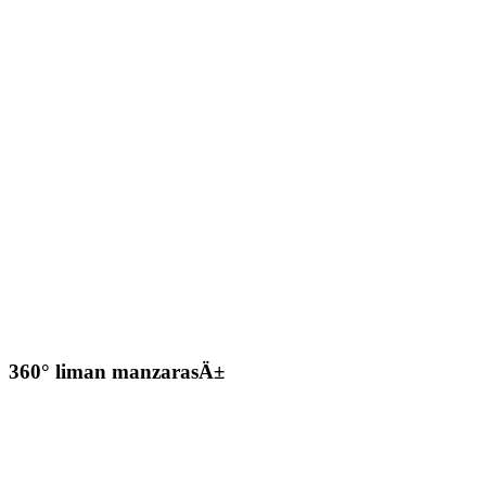
360° liman manzarasÄ±