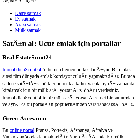
kaynaÄÄ± içerir.
Daire satmak
Ev satmak
Arazi satmak
Mülk satmak
SatÄ±n al: Ucuz emlak için portallar
Real EstateScout24
ImmobilienScout24
‘ü hemen hemen herkes tanÄ±yor. Bu emlak
sitesi tüm dünyada emlak komisyonculuÄu yapmaktadÄ±r. Burada
sadece satÄ±lÄ±k mülkler bulmakla kalmayacak, aynÄ± zamanda
kiralamak için bir mülk arÄ±yorsanÄ±z, doÄru yerdesiniz.
ImmobilienScout24’te bir mülk arÄ±yorsanÄ±z, net bir sunumdan
ve ayrÄ±ca bu portalÄ±n popülerliÄinden yararlanacaksÄ±nÄ±z.
Green-Acres.com
Bu
online portal
Fransa, Portekiz, Ä°spanya, Ä°talya ve
Yunanistan’a odaklanmaktadÄ±r. Yurt dÄ±ÅÄ±nda bir mülk