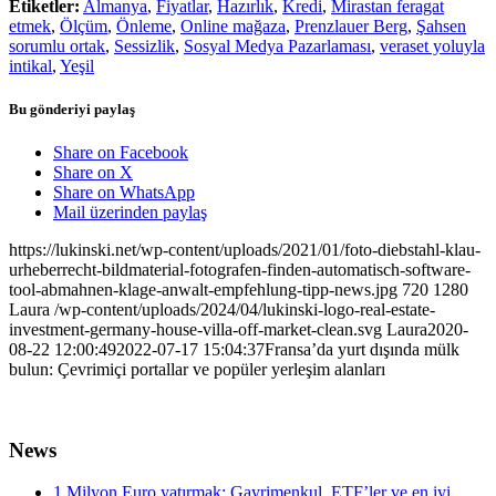
Etiketler:
Almanya
,
Fiyatlar
,
Hazırlık
,
Kredi
,
Mirastan feragat
etmek
,
Ölçüm
,
Önleme
,
Online mağaza
,
Prenzlauer Berg
,
Şahsen
sorumlu ortak
,
Sessizlik
,
Sosyal Medya Pazarlaması
,
veraset yoluyla
intikal
,
Yeşil
Bu gönderiyi paylaş
Share on Facebook
Share on X
Share on WhatsApp
Mail üzerinden paylaş
https://lukinski.net/wp-content/uploads/2021/01/foto-diebstahl-klau-
urheberrecht-bildmaterial-fotografen-finden-automatisch-software-
tool-abmahnen-klage-anwalt-empfehlung-tipp-news.jpg
720
1280
Laura
/wp-content/uploads/2024/04/lukinski-logo-real-estate-
investment-germany-house-villa-off-market-clean.svg
Laura
2020-
08-22 12:00:49
2022-07-17 15:04:37
Fransa’da yurt dışında mülk
bulun: Çevrimiçi portallar ve popüler yerleşim alanları
News
1 Milyon Euro yatırmak: Gayrimenkul, ETF’ler ve en iyi