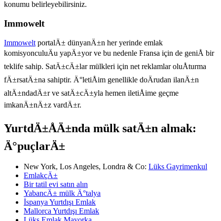
konumu belirleyebilirsiniz.
Immowelt
Immowelt
portalÄ± dünyanÄ±n her yerinde emlak
komisyonculuÄu yapÄ±yor ve bu nedenle Fransa için de geniÅ bir
teklife sahip. SatÄ±cÄ±lar mülkleri için net reklamlar oluÅturma
fÄ±rsatÄ±na sahiptir. Ä°letiÅim genellikle doÄrudan ilanÄ±n
altÄ±ndadÄ±r ve satÄ±cÄ±yla hemen iletiÅime geçme
imkanÄ±nÄ±z vardÄ±r.
YurtdÄ±ÅÄ±nda mülk satÄ±n almak:
Ä°puçlarÄ±
New York, Los Angeles, Londra & Co:
Lüks Gayrimenkul
EmlakçÄ±
Bir tatil evi satın alın
YabancÄ± mülk Ä°talya
İspanya Yurtdışı Emlak
Mallorca Yurtdışı Emlak
Lüks Emlak Mayorka