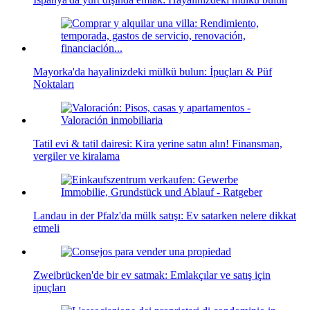
Mayorka'da hayalinizdeki mülkü bulun: İpuçları & Püf
Noktaları
Tatil evi & tatil dairesi: Kira yerine satın alın! Finansman,
vergiler ve kiralama
Landau in der Pfalz'da mülk satışı: Ev satarken nelere dikkat
etmeli
Zweibrücken'de bir ev satmak: Emlakçılar ve satış için
ipuçları