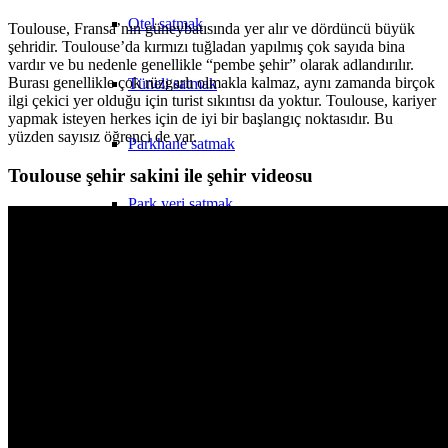
Otel satmak
Toulouse, Fransa’nın güneybatısında yer alır ve dördüncü büyük
şehridir. Toulouse’da kırmızı tuğladan yapılmış çok sayıda bina
vardır ve bu nedenle genellikle “pembe şehir” olarak adlandırılır.
Burası genellikle çok rüzgarlı olmakla kalmaz, aynı zamanda birçok
Tüneli satmak
ilgi çekici yer olduğu için turist sıkıntısı da yoktur. Toulouse, kariyer
yapmak isteyen herkes için de iyi bir başlangıç noktasıdır. Bu
yüzden sayısız öğrenci de var.
Parkhane satmak
Toulouse şehir sakini ile şehir videosu
Park yeri satmak
İş satmak
Perakende satış
Alışveriş merkezi satmak
Değerlendirme