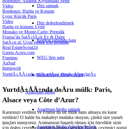
Bordeaux: Atlantik Kıyısındaki Şehir
Düz satmak
Video
Bordeaux: Harita ve Konum
Lyon: Küçük Paris
Video
Düz değerlendirmek
Harita ve konum: Lyon
Monako ve Monte-Carlo: Prenslik
Fransa’da SatÄ±lÄ±k Ev & Daire
Kontrat satışında hata
SatÄ±n al: Ucuz emlak için portallar
Real EstateScout24
Green-Acres.com
WEG’den satış
Franimo
AuSud
Immowelt
YurtdÄ±ÅÄ±nda mülk satÄ±n almak: Ä°puçlarÄ±
Konut Satışı Deneyimleri
YurtdÄ±ÅÄ±nda doÄru mülk: Paris,
Apartman bloğu
Alsace veya Côte d’Azur?
Apartman bloğu satmak
Kararınızı verdiniz ve Fransa’da bir mülk satın almaya mı karar
verdiniz? O halde bu makaleyi mutlaka okuyun, çünkü size yararlı
ipuçları sunuyoruz. Aramanızın başarılı olması için öncelikle sizin
Apartman bloğu değerlendirmek
için doğru çevrimiçi portalı bulmanız gerekir. Birçok çevrimiçi portal