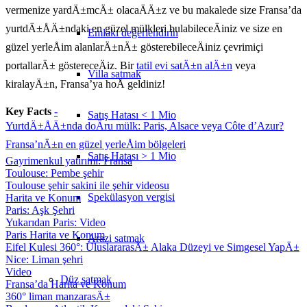
vermenize yardÄ±mcÄ± olacaÄÄ±z ve bu makalede size Fransa’da
yurtdÄ±ÅÄ±ndaki en güzel mülkleri bulabileceÄiniz ve size en
Emlakı değerlendirin
güzel yerleÅim alanlarÄ±nÄ± gösterebileceÄiniz çevrimiçi
portallarÄ± göstereceÄiz. Bir
tatil evi satÄ±n alÄ±n
veya
Villa satmak
kiralayÄ±n, Fransa’ya hoÅ geldiniz!
Key Facts
-
Satış Hatası < 1 Mio
YurtdÄ±ÅÄ±nda doÄru mülk: Paris, Alsace veya Côte d’Azur?
Fransa’nÄ±n en güzel yerleÅim bölgeleri
Satış Hatası > 1 Mio
Gayrimenkul yatırımı: Fransa
Toulouse: Pembe şehir
Toulouse şehir sakini ile şehir videosu
Spekülasyon vergisi
Harita ve Konum
Paris: Aşk Şehri
Yukarıdan Paris: Video
Paris Harita ve Konum
Arazi satmak
Eifel Kulesi 360°: UluslararasÄ± Alaka Düzeyi ve Simgesel YapÄ±
Nice: Liman şehri
Video
Düz
satmak
Fransa’da Harita ve Konum
360° liman manzarasÄ±