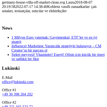
germany-house-villa-off-market-clean.svg
Laura
2018-08-07
20:19:58
2022-07-17 14:38:40
Koblenz vasıflı zanaatkarlar: çatı
ustaları, tesisatçılar, ısıtıcılar ve elektrikçiler
News
1 Milyon Euro yatırmak: Gayrimenkul, ETF’ler ve en iyi
strateji
Influencer Marketing: Yaratıcılık stratejiyle buluşuyor – CM
Creator’ın bir parçası ol
Şirket meyvesi! Vitaminler! Enerji! Ofisin için küçük bir öneri
ve sağlıklı bir fikir
Lukinski
E-Mail
office@lukinski.com
Office #1
+49 30 398 204 202
Office #2
+49 221 165 323 72