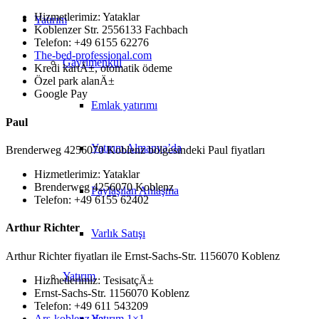
Hizmetlerimiz: Yataklar
Yatırım
Koblenzer Str. 2556133 Fachbach
Telefon: +49 6155 62276
The-bed-professional.com
Gayrimenkul
Kredi kartÄ±, otomatik ödeme
Özel park alanÄ±
Google Pay
Emlak yatırımı
Paul
Yatırım Almanya’da
Brenderweg 4256070 Koblenz bölgesindeki Paul fiyatları
Hizmetlerimiz: Yataklar
Brenderweg 4256070 Koblenz
Paylaşılan Anlaşma
Telefon: +49 6155 62402
Arthur Richter
Varlık Satışı
Arthur Richter fiyatları ile Ernst-Sachs-Str. 1156070 Koblenz
Yatırım
Hizmetlerimiz: TesisatçÄ±
Ernst-Sachs-Str. 1156070 Koblenz
Telefon: +49 611 543209
Ars-koblenz.de
Yatırım 1×1