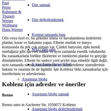
Paul
Düz satmak
Prens
Ruhmann &
Thunert
Düz değerlendirmek
Werner
Wolfgang
Hans-Werner
Kontrat satışında hata
Ofis veya özel ev, bu şirketler klima ve havalandırma ünitelerini
planlar, kurar ve bakımını yapar. Elbette mutfak ve banyo
konusunda da pek çok uzman var. Çünkü banyolar, tıpkı kendi
WEG’den satış
mutfağınız gibi işlevsel odalar ve aynı zamanda esenlik vahalarıdır.
Bu zanaatkarlarla birlikte fikirlerini ve isteklerini planlar ve gerçeğe
dönüştürürler. Elbette bu sadece yeni şeyler inşa etmekle ilgili değil,
Konut Satışı Deneyimleri
aynı zamanda ısıtma, havalandırma ve iklimlendirme sistemlerinin
bakımı ve onarımı ile de ilgilidir. İşte Koblenz’deki zanaatkarlar için
önerilerimiz ve adreslerimiz.
Apartman bloğu
Koblenz için adresler ve öneriler
Apartman bloğu satmak
Benno
Benno rates in Aachener Str. 1056072 Koblenz
Apartman bloğu değerlendirmek