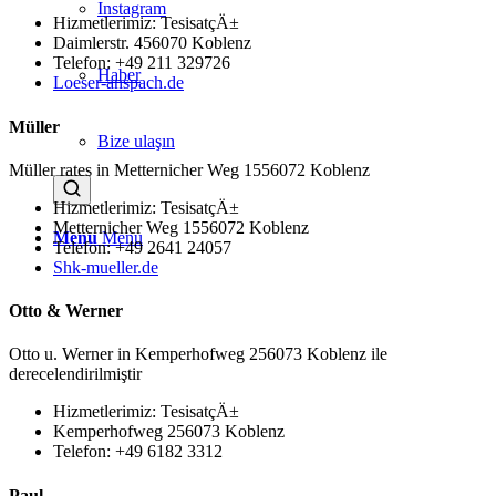
Instagram
Hizmetlerimiz: TesisatçÄ±
Daimlerstr. 456070 Koblenz
Telefon: +49 211 329726
Haber
Loeser-anspach.de
Müller
Bize ulaşın
Müller rates in Metternicher Weg 1556072 Koblenz
Hizmetlerimiz: TesisatçÄ±
Metternicher Weg 1556072 Koblenz
Menu
Menu
Telefon: +49 2641 24057
Shk-mueller.de
Otto & Werner
Otto u. Werner in Kemperhofweg 256073 Koblenz ile
derecelendirilmiştir
Hizmetlerimiz: TesisatçÄ±
Kemperhofweg 256073 Koblenz
Telefon: +49 6182 3312
Paul