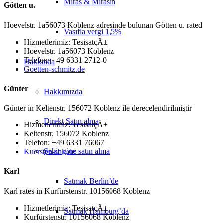
Miras & Mirasın
Götten u.
Hoevelstr. 1a56073 Koblenz adresinde bulunan Götten u. rated
Vasıfla vergi 1,5%
Hizmetlerimiz: TesisatçÄ±
Hoevelstr. 1a56073 Koblenz
Telefon: +49 6331 2712-0
Hakkında
Goetten-schmitz.de
Günter
Hakkımızda
Günter in Keltenstr. 156072 Koblenz ile derecelendirilmiştir
Direkt Satın alma
Hizmetlerimiz: TesisatçÄ±
Keltenstr. 156072 Koblenz
Telefon: +49 6331 76067
Şehir göre satın alma
Kuersten-shk.de
Karl
Satmak Berlin’de
Karl rates in Kurfürstenstr. 10156068 Koblenz
Hizmetlerimiz: TesisatçÄ±
Satmak Hamburg’da
Kurfürstenstr. 10156068 Koblenz