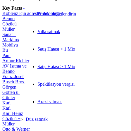
Key Facts
-
Koblenz için adresler ve öneriler
Emlakı değerlendirin
Benno
Çözücü +
Müller
Villa satmak
Sanat –
Markilux
Mobilya
Satış Hatası < 1 Mio
Bu
Paul
Arthur Richter
AV Isıtma ve
Satış Hatası > 1 Mio
Benno
Franz-Josef
Busch Bros.
Spekülasyon vergisi
Görgen
Götten u.
Günter
Arazi satmak
Karl
Karl
Karl-Heinz
Çözücü +
Düz
satmak
Müller
Otto & Werner