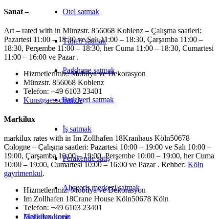
Sanat –
Otel satmak
Art – rated with in Münzstr. 856068 Koblenz – Çalışma saatleri:
Pazartesi 11:00 – 18:30 ve Salı 11:00 – 18:30, Çarşamba 11:00 –
Tüneli satmak
18:30, Perşembe 11:00 – 18:30, her Cuma 11:00 – 18:30, Cumartesi
11:00 – 16:00 ve Pazar .
Parkhane satmak
Hizmetlerimiz: Mobilya ve Dekorasyon
Münzstr. 856068 Koblenz
Telefon: +49 6103 23401
Park yeri satmak
Kunstgaesschen.de
Markilux
İş satmak
markilux rates with in Im Zollhafen 18Kranhaus Köln50678
Cologne – Çalışma saatleri: Pazartesi 10:00 – 19:00 ve Salı 10:00 –
19:00, Çarşamba 10:00 – 19:00, Perşembe 10:00 – 19:00, her Cuma
Perakende satış
10:00 – 19:00, Cumartesi 10:00 – 16:00 ve Pazar . Rehber:
Köln
gayrimenkul
.
Alışveriş merkezi satmak
Hizmetlerimiz: Mobilya ve Dekorasyon
Im Zollhafen 18Crane House Köln50678 Köln
Telefon: +49 6103 23401
Markilux.koeln
Değerlendirme