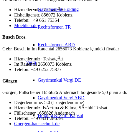
Gayrimenkul Holding
Hizmetlerimiz: TesisatçÄ±
Eisheiligenstr. 856072 Koblenz
Telefon: +49 661 75354
Moehlich.de
Rechtsformen TR
Busch Bros.
Rechtsformen ABD
Gebr. Busch in Im Rauental 2656073 Koblenz içindeki fiyatlar
Hizmetlerimiz: TesisatçÄ±
Vergi
Im Rauental 2656073 Koblenz
Telefon: +49 6252 75877
Gayrimenkul Vergi DE
Görgen
Görgen, Füllscheuer 1656626 Andernach bölgesinde 5,0 puan aldı.
Gayrimenkul Vergi ABD
Değerlendirme: 5.0 (1 değerlendirme)
Hizmetlerimiz: IsÄ±tma & Klima, SÄ±hhi Tesisat
Füllscheuer 1656626 Andernach
Holding & Şartlı Kapsül
Telefon: +49 6331 286791
Goergen-haustechnik.de