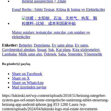
Esnaf Berlin : Sıhhi Tesisat, Klima & Isıtma ve Elektrikçiler
Mainz ustaları: tesisatçılar, ısıtıcılar, çatı ustaları ve
elektrikçiler
Etiketler:
Belgeler
,
Depolama
,
Ev satın alma
,
Ev satışı
,
Gayrimenkul alımları
,
İnşaat
,
Işık
,
Kat planı
,
Kira sözleşmeleri
,
Lambalar
,
Mülk satın alın
,
Ödenek
,
Saha
,
Sistemler
,
Yönetmelik
Bu gönderiyi paylaş
Share on Facebook
Share on X
Share on WhatsApp
Mail üzerinden paylaş
https://lukinski.net/wp-content/uploads/2018/11/heizung-rategeber-
system-gas-oel-smart-home-energetische-sanierung-tablet-steuerung-
heizung-app-android-iphone.jpg
853
1280
Laura
/wp-
content/uploads/2024/04/lukinski-logo-real-estate-investment-