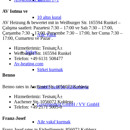
AV Isıtma ve
10 altın kural
AV Heizung & bewertet mit in Weilburger Str. 165594 Runkel –
Çalışma saatleri: Pazartesi 7:30 – 17:00 ve Salı 7:30 – 17:00,
Çarşamba 7:30 – 17:00, Perşembe 7:30 – 17:00, her Cuma 7:30 –
Aile Vakfı
17:00, Cumartesi ve Pazar .
Hizmetlerimiz: TesisatçÄ±
Şirket
Weilburger Str. 165594 Runkel
Telefon: +49 6131 508477
Av-heating.com
Şirket kurmak
Benno
Benno rates in Aachener Str. 1056072 Koblenz
GmbH basit bir açıklamayla
Hizmetlerimiz: TesisatçÄ±
Aachener Str. 1056072 Koblenz
Gayrimenkul GmbH / VV GmbH
Telefon: +49 2171 5005-0
Franz-Josef
Aile vakıf kurmak
Franz-Josef rates in Eisheiligenstr. 856072 Koblenz