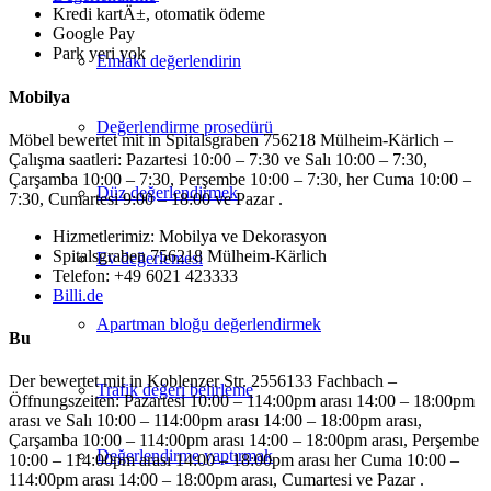
Kredi kartÄ±, otomatik ödeme
Google Pay
Park yeri yok
Emlakı değerlendirin
Mobilya
Değerlendirme prosedürü
Möbel bewertet mit in Spitalsgraben 756218 Mülheim-Kärlich –
Çalışma saatleri: Pazartesi 10:00 – 7:30 ve Salı 10:00 – 7:30,
Çarşamba 10:00 – 7:30, Perşembe 10:00 – 7:30, her Cuma 10:00 –
Düz değerlendirmek
7:30, Cumartesi 9:00 – 18:00 ve Pazar .
Hizmetlerimiz: Mobilya ve Dekorasyon
Spitalsgraben 756218 Mülheim-Kärlich
Ev değerlemesi
Telefon: +49 6021 423333
Billi.de
Apartman bloğu değerlendirmek
Bu
Der bewertet mit in Koblenzer Str. 2556133 Fachbach –
Trafik değeri belirleme
Öffnungszeiten: Pazartesi 10:00 – 114:00pm arası 14:00 – 18:00pm
arası ve Salı 10:00 – 114:00pm arası 14:00 – 18:00pm arası,
Çarşamba 10:00 – 114:00pm arası 14:00 – 18:00pm arası, Perşembe
Değerlendirme yaptırmak
10:00 – 114:00pm arası 14:00 – 18:00pm arası her Cuma 10:00 –
114:00pm arası 14:00 – 18:00pm arası, Cumartesi ve Pazar .