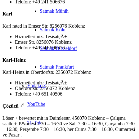
Telefon: +49 241 506676
Satmak Münih
Karl
Karl rated in Emser Str. 8256076 Koblenz
Satmak Köln
Hizmetlerimiz: TesisatçÄ±
Emser Str. 8256076 Koblenz
Telefon: +49 241 506676
Satmak Düsseldorf
Karl-Heinz
Satmak Frankfurt
Karl-Heinz in Oberdorfstr. 2356072 Koblenz
Hizmetlerimiz: TesisatçÄ±
Emlakçı?
Oberdorfstr. 2356072 Koblenz
Telefon: +49 651 40506
YouTube
Çözücü +
Löser + bewertet mit in Daimlerstr. 456070 Koblenz – Çalışma
TikTok
saatleri: Pazartesi 7:30 – 16:30 ve Salı 7:30 – 16:30, Çarşamba 7:30
– 16:30, Perşembe 7:30 – 16:30, her Cuma 7:30 – 16:30, Cumartesi
ve Pazar .