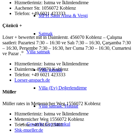
Hizmetlerimiz: Isıtma ve İklimlendirme
Aachener Str. 1056072 Koblenz
Telefon: +49 6021 423333
MFH Satın Alma & Vergi
Çözücü +
Satmak
Löser + bewertet mit in Daimlerstr. 456070 Koblenz – Çalışma
saatleri: Pazartesi 7:30 – 16:30 ve Salı 7:30 – 16:30, Çarşamba 7:30
– 16:30, Perşembe 7:30 – 16:30, her Cuma 7:30 – 16:30, Cumartesi
Villa
satmak
ve Pazar .
Hizmetlerimiz: Isıtma ve İklimlendirme
Daimlerstr. 456070 Koblenz
Villa satmak
Telefon: +49 6021 423333
Loeser-anspach.de
Villa (Ev) Değerlendirme
Müller
Müller rates in Metternicher Weg 1556072 Koblenz
Villa satmak: Hatalar
Hizmetlerimiz: Isıtma ve İklimlendirme
Metternicher Weg 1556072 Koblenz
Gewerbe
Gayrimenkul
Telefon: +49 6103 23401
Shk-mueller.de