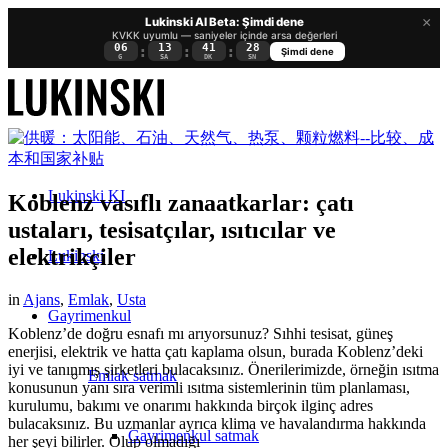
×
Lukinski AI Beta: Şimdi dene
KVKK uyumlu — saniyeler içinde arsa değerleri
06
13
41
27
:
:
:
Şimdi dene
G
SA
DK
SN
Lukinski KI
Koblenz vasıflı zanaatkarlar: çatı
ustaları, tesisatçılar, ısıtıcılar ve
elektrikçiler
Lukinski
in
Ajans
,
Emlak
,
Usta
Gayrimenkul
Koblenz’de doğru esnafı mı arıyorsunuz? Sıhhi tesisat, güneş
enerjisi, elektrik ve hatta çatı kaplama olsun, burada Koblenz’deki
iyi ve tanınmış şirketleri bulacaksınız. Önerilerimizde, örneğin ısıtma
Emlak satmak
konusunun yanı sıra verimli ısıtma sistemlerinin tüm planlaması,
kurulumu, bakımı ve onarımı hakkında birçok ilginç adres
bulacaksınız. Bu uzmanlar ayrıca klima ve havalandırma hakkında
Gayrimenkul satmak
her şeyi bilirler. Olup olmadığı