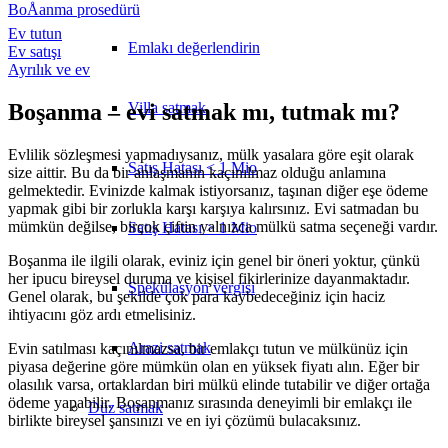
BoÅanma prosedürü
Ev tutun
Emlakı değerlendirin
Ev satışı
Ayrılık ve ev
Villa satmak
Boşanma – evi satmak mı, tutmak mı?
Evlilik sözleşmesi yapmadıysanız, mülk yasalara göre eşit olarak
Satış Hatası < 1 Mio
size aittir. Bu da bir anlaşmanın kaçınılmaz olduğu anlamına
gelmektedir. Evinizde kalmak istiyorsanız, taşınan diğer eşe ödeme
yapmak gibi bir zorlukla karşı karşıya kalırsınız. Evi satmadan bu
mümkün değilse, birçok çiftin yalnızca mülkü satma seçeneği vardır.
Satış Hatası > 1 Mio
Boşanma ile ilgili olarak, eviniz için genel bir öneri yoktur, çünkü
her ipucu bireysel duruma ve kişisel fikirlerinize dayanmaktadır.
Spekülasyon vergisi
Genel olarak, bu şekilde çok para kaybedeceğiniz için haciz
ihtiyacını göz ardı etmelisiniz.
Arazi satmak
Evin satılması kaçınılmazsa, bir emlakçı tutun ve mülkünüz için
piyasa değerine göre mümkün olan en yüksek fiyatı alın. Eğer bir
olasılık varsa, ortaklardan biri mülkü elinde tutabilir ve diğer ortağa
ödeme yapabilir. Boşanmanız sırasında deneyimli bir emlakçı ile
Düz
satmak
birlikte bireysel şansınızı ve en iyi çözümü bulacaksınız.