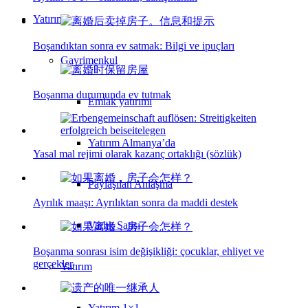
Yatırım
Boşandıktan sonra ev satmak: Bilgi ve ipuçları
Gayrimenkul
Boşanma durumunda ev tutmak
Emlak yatırımı
Yatırım Almanya’da
Yasal mal rejimi olarak kazanç ortaklığı (sözlük)
Paylaşılan Anlaşma
Ayrılık maaşı: Ayrılıktan sonra da maddi destek
Varlık Satışı
Boşanma sonrası isim değişikliği: çocuklar, ehliyet ve
gerçekler
Yatırım
Yatırım 1×1