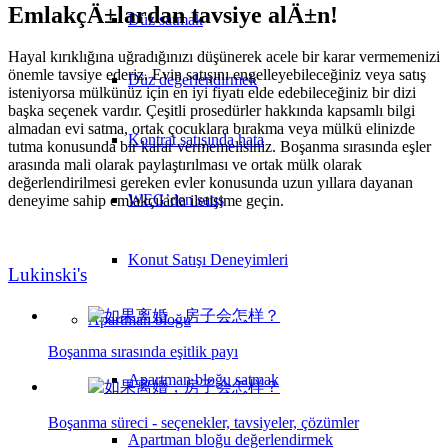
EmlakçÄ±lardan tavsiye alÄ±n!
Düz satmak
Hayal kırıklığına uğradığınızı düşünerek acele bir karar vermemenizi
önemle tavsiye ederiz. Evin satışını engelleyebileceğiniz veya satış
Düz değerlendirmek
isteniyorsa mülkünüz için en iyi fiyatı elde edebileceğiniz bir dizi
başka seçenek vardır. Çeşitli prosedürler hakkında kapsamlı bilgi
almadan evi satma, ortak çocuklara bırakma veya mülkü elinizde
Kontrat satışında hata
tutma konusunda bir karar vermemelisiniz. Boşanma sırasında eşler
arasında mali olarak paylaştırılması ve ortak mülk olarak
değerlendirilmesi gereken evler konusunda uzun yıllara dayanan
WEG’den satış
deneyime sahip emlakçılarla iletişime geçin.
Konut Satışı Deneyimleri
Lukinski's
Apartman bloğu
Boşanma sırasında eşitlik payı
Apartman bloğu satmak
Boşanma süreci - seçenekler, tavsiyeler, çözümler
Apartman bloğu değerlendirmek