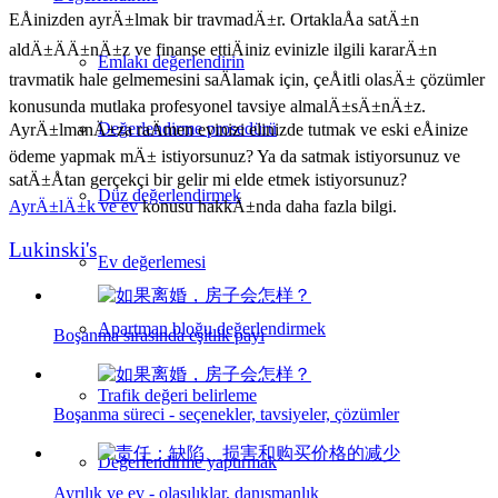
EÅinizden ayrÄ±lmak bir travmadÄ±r. OrtaklaÅa satÄ±n
aldÄ±ÄÄ±nÄ±z ve finanse ettiÄiniz evinizle ilgili kararÄ±n
Emlakı değerlendirin
travmatik hale gelmemesini saÄlamak için, çeÅitli olasÄ± çözümler
konusunda mutlaka profesyonel tavsiye almalÄ±sÄ±nÄ±z.
Değerlendirme prosedürü
AyrÄ±lmanÄ±za raÄmen evinizi elinizde tutmak ve eski eÅinize
ödeme yapmak mÄ± istiyorsunuz? Ya da satmak istiyorsunuz ve
satÄ±Åtan gerçekçi bir gelir mi elde etmek istiyorsunuz?
Düz değerlendirmek
AyrÄ±lÄ±k ve ev
konusu hakkÄ±nda daha fazla bilgi.
Lukinski's
Ev değerlemesi
Apartman bloğu değerlendirmek
Boşanma sırasında eşitlik payı
Trafik değeri belirleme
Boşanma süreci - seçenekler, tavsiyeler, çözümler
Değerlendirme yaptırmak
Ayrılık ve ev - olasılıklar, danışmanlık