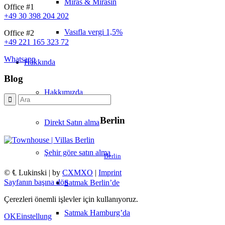
Miras & Mirasın
Office #1
+49 30 398 204 202
Vasıfla vergi 1,5%
Office #2
+49 221 165 323 72
Whatsapp
Hakkında
Blog
Hakkımızda
Berlin
Direkt Satın alma
Şehir göre satın alma
Berlin
© ℄ Lukinski | by
CXMXO
|
Imprint
Sayfanın başına dön
Satmak Berlin’de
Çerezleri önemli işlevler için kullanıyoruz.
Satmak Hamburg’da
OK
Einstellung