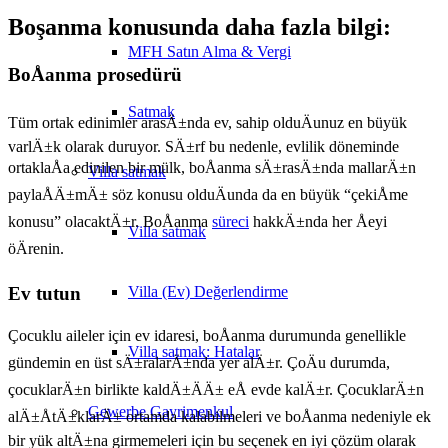
Boşanma konusunda daha fazla bilgi:
MFH Satın Alma & Vergi
BoÅanma prosedürü
Satmak
Tüm ortak edinimler arasÄ±nda ev, sahip olduÄunuz en büyük
varlÄ±k olarak duruyor. SÄ±rf bu nedenle, evlilik döneminde
ortaklaÅa edinilen bir mülk, boÅanma sÄ±rasÄ±nda mallarÄ±n
Villa
satmak
paylaÅÄ±mÄ± söz konusu olduÄunda da en büyük “çekiÅme
konusu” olacaktÄ±r. BoÅanma
süreci
hakkÄ±nda her Åeyi
Villa satmak
öÄrenin.
Villa (Ev) Değerlendirme
Ev tutun
Çocuklu aileler için ev idaresi, boÅanma durumunda genellikle
Villa satmak: Hatalar
gündemin en üst sÄ±ralarÄ±nda yer alÄ±r. ÇoÄu durumda,
çocuklarÄ±n birlikte kaldÄ±ÄÄ± eÅ evde kalÄ±r. ÇocuklarÄ±n
Gewerbe
Gayrimenkul
alÄ±ÅtÄ±klarÄ± ortamda kalabilmeleri ve boÅanma nedeniyle ek
bir yük altÄ±na girmemeleri için bu seçenek en iyi çözüm olarak