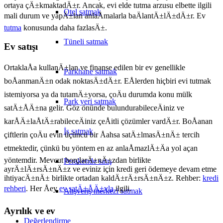
ortaya çÄ±kmaktadÄ±r. Ancak, evi elde tutma arzusu elbette ilgili
Otel satmak
mali durum ve yapÄ±lan anlaÅmalarla baÄlantÄ±lÄ±dÄ±r. Ev
tutma
konusunda daha fazlasÄ±.
Tüneli satmak
Ev satışı
OrtaklaÅa kullanÄ±lan ve finanse edilen bir ev genellikle
Parkhane satmak
boÅanmanÄ±n odak noktasÄ±dÄ±r. EÅlerden hiçbiri evi tutmak
istemiyorsa ya da tutamÄ±yorsa, çoÄu durumda konu mülk
Park yeri satmak
satÄ±ÅÄ±na gelir. Göz önünde bulundurabileceÄiniz ve
karÅÄ±laÅtÄ±rabileceÄiniz çeÅitli çözümler vardÄ±r. BoÅanan
İş satmak
çiftlerin çoÄu evin üçüncü bir Åahsa satÄ±lmasÄ±nÄ± tercih
etmektedir, çünkü bu yöntem en az anlaÅmazlÄ±Äa yol açan
yöntemdir. Mevcut borçlarÄ±nÄ±zdan birlikte
Perakende satış
ayrÄ±lÄ±rsÄ±nÄ±z ve eviniz için kredi geri ödemeye devam etme
ihtiyacÄ±nÄ± birlikte ortadan kaldÄ±rÄ±rsÄ±nÄ±z. Rehber:
kredi
rehberi
. Her Åey
ev satÄ±ÅÄ±yla
ilgili.
Alışveriş merkezi satmak
Ayrılık ve ev
Değerlendirme