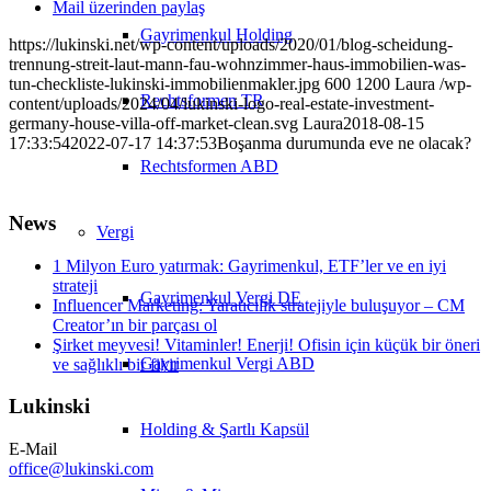
Mail üzerinden paylaş
Gayrimenkul Holding
https://lukinski.net/wp-content/uploads/2020/01/blog-scheidung-
trennung-streit-laut-mann-fau-wohnzimmer-haus-immobilien-was-
tun-checkliste-lukinski-immobilienmakler.jpg
600
1200
Laura
/wp-
Rechtsformen TR
content/uploads/2024/04/lukinski-logo-real-estate-investment-
germany-house-villa-off-market-clean.svg
Laura
2018-08-15
17:33:54
2022-07-17 14:37:53
Boşanma durumunda eve ne olacak?
Rechtsformen ABD
News
Vergi
1 Milyon Euro yatırmak: Gayrimenkul, ETF’ler ve en iyi
strateji
Gayrimenkul Vergi DE
Influencer Marketing: Yaratıcılık stratejiyle buluşuyor – CM
Creator’ın bir parçası ol
Şirket meyvesi! Vitaminler! Enerji! Ofisin için küçük bir öneri
Gayrimenkul Vergi ABD
ve sağlıklı bir fikir
Lukinski
Holding & Şartlı Kapsül
E-Mail
office@lukinski.com