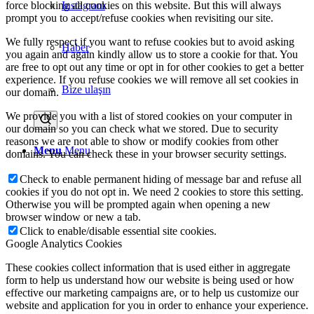
Instagram
force blocking all cookies on this website. But this will always
prompt you to accept/refuse cookies when revisiting our site.
We fully respect if you want to refuse cookies but to avoid asking
Haber
you again and again kindly allow us to store a cookie for that. You
are free to opt out any time or opt in for other cookies to get a better
experience. If you refuse cookies we will remove all set cookies in
Bize ulaşın
our domain.
We provide you with a list of stored cookies on your computer in
our domain so you can check what we stored. Due to security
reasons we are not able to show or modify cookies from other
Menu
Menu
domains. You can check these in your browser security settings.
Check to enable permanent hiding of message bar and refuse all
cookies if you do not opt in. We need 2 cookies to store this setting.
Otherwise you will be prompted again when opening a new
browser window or new a tab.
Click to enable/disable essential site cookies.
Google Analytics Cookies
These cookies collect information that is used either in aggregate
form to help us understand how our website is being used or how
effective our marketing campaigns are, or to help us customize our
website and application for you in order to enhance your experience.