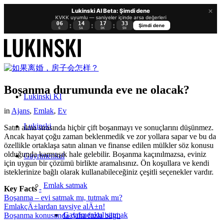
×
Lukinski AI Beta: Şimdi dene
KVKK uyumlu — saniyeler içinde arsa değerleri
06
14
17
32
:
:
:
Şimdi dene
G
SA
DK
SN
Boşanma durumunda eve ne olacak?
Lukinski KI
in
Ajans
,
Emlak
,
Ev
Lukinski
Satın alma sırasında hiçbir çift boşanmayı ve sonuçlarını düşünmez.
Ancak hayat çoğu zaman beklenmedik ve zor yollara sapar ve bu da
özellikle ortaklaşa satın alınan ve finanse edilen mülkler söz konusu
olduğunda karmaşık hale gelebilir. Boşanma kaçınılmazsa, eviniz
Gayrimenkul
için uygun bir çözümü birlikte aramalısınız. Ön koşullara ve kendi
isteklerinize bağlı olarak kullanabileceğiniz çeşitli seçenekler vardır.
Emlak satmak
Key Facts
-
Boşanma – evi satmak mı, tutmak mı?
EmlakçÄ±lardan tavsiye alÄ±n!
Gayrimenkul satmak
Boşanma konusunda daha fazla bilgi: