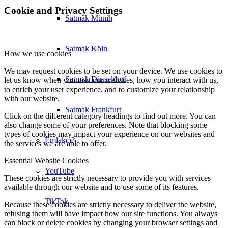
Cookie and Privacy Settings
Satmak Münih
Satmak Köln
How we use cookies
We may request cookies to be set on your device. We use cookies to
Satmak Düsseldorf
let us know when you visit our websites, how you interact with us,
to enrich your user experience, and to customize your relationship
with our website.
Satmak Frankfurt
Click on the different category headings to find out more. You can
also change some of your preferences. Note that blocking some
types of cookies may impact your experience on our websites and
Emlakçı?
the services we are able to offer.
Essential Website Cookies
YouTube
These cookies are strictly necessary to provide you with services
available through our website and to use some of its features.
TikTok
Because these cookies are strictly necessary to deliver the website,
refusing them will have impact how our site functions. You always
can block or delete cookies by changing your browser settings and