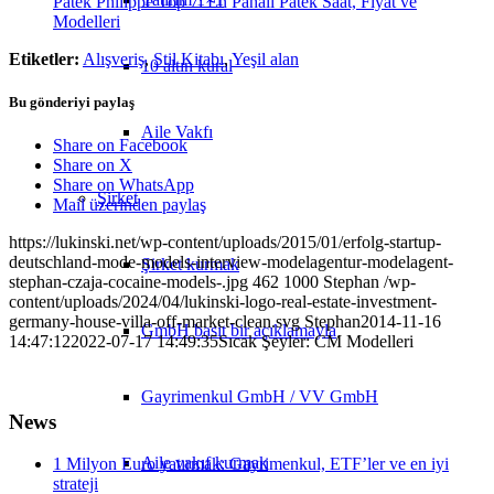
Patek Philippe Top 7: En Pahalı Patek Saat, Fiyat ve
Modelleri
Etiketler:
Alışveriş
,
Stil Kitabı
,
Yeşil alan
10 altın kural
Bu gönderiyi paylaş
Aile Vakfı
Share on Facebook
Share on X
Share on WhatsApp
Şirket
Mail üzerinden paylaş
https://lukinski.net/wp-content/uploads/2015/01/erfolg-startup-
deutschland-mode-models-interview-modelagentur-modelagent-
Şirket kurmak
stephan-czaja-cocaine-models-.jpg
462
1000
Stephan
/wp-
content/uploads/2024/04/lukinski-logo-real-estate-investment-
germany-house-villa-off-market-clean.svg
Stephan
2014-11-16
GmbH basit bir açıklamayla
14:47:12
2022-07-17 14:49:35
Sıcak Şeyler: CM Modelleri
Gayrimenkul GmbH / VV GmbH
News
Aile vakıf kurmak
1 Milyon Euro yatırmak: Gayrimenkul, ETF’ler ve en iyi
strateji