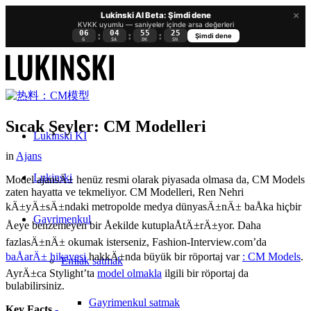
×
Lukinski AI Beta: Şimdi dene
KVKK uyumlu — saniyeler içinde arsa değerleri
06
04
55
24
:
:
:
Şimdi dene
G
SA
DK
SN
Sıcak Şeyler: CM Modelleri
Lukinski KI
in
Ajans
Lukinski
Model ajansÄ± henüz resmi olarak piyasada olmasa da, CM Models
zaten hayatta ve tekmeliyor. CM Modelleri, Ren Nehri
kÄ±yÄ±sÄ±ndaki metropolde medya dünyasÄ±nÄ± baÅka hiçbir
Gayrimenkul
Åeye benzemeyen bir Åekilde kutuplaÅtÄ±rÄ±yor. Daha
fazlasÄ±nÄ± okumak isterseniz, Fashion-Interview.com’da
baÅarÄ± hikayesi
hakkÄ±nda büyük bir röportaj var
: CM Models
.
Emlak satmak
AyrÄ±ca Stylight’ta
model olmakla
ilgili bir röportaj da
bulabilirsiniz.
Gayrimenkul satmak
Key Facts
-