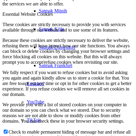
the services we are able to offer.
Satmak Münih
Essential Website Cookies
These cookies are strictly necessary to provide you with services
Satmak Köln
available through our website and to use some of its features.
Because these cookies are strictly necessary to deliver the website,
refusing them will have impact how our site functions. You always
Satmak Düsseldorf
can block or delete cookies by changing your browser settings and
force blocking all cookies on this website. But this will always
prompt you to accept/refuse cookies when revisiting our site.
Satmak Frankfurt
We fully respect if you want to refuse cookies but to avoid asking
you again and again kindly allow us to store a cookie for that. You
are free to opt out any time or opt in for other cookies to get a better
Emlakçı?
experience. If you refuse cookies we will remove all set cookies in
our domain.
YouTube
We provide you with a list of stored cookies on your computer in
our domain so you can check what we stored. Due to security
reasons we are not able to show or modify cookies from other
TikTok
domains. You can check these in your browser security settings.
Check to enable permanent hiding of message bar and refuse all