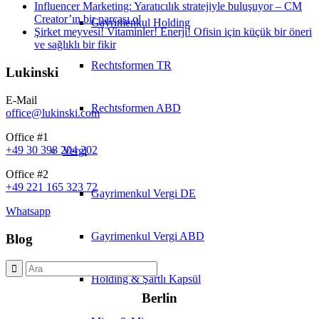
Influencer Marketing: Yaratıcılık stratejiyle buluşuyor – CM
Creator’ın bir parçası ol
Gayrimenkul Holding
Şirket meyvesi! Vitaminler! Enerji! Ofisin için küçük bir öneri
ve sağlıklı bir fikir
Rechtsformen TR
Lukinski
E-Mail
Rechtsformen ABD
office@lukinski.com
Office #1
+49 30 398 204 202
Vergi
Office #2
+49 221 165 323 72
Gayrimenkul Vergi DE
Whatsapp
Gayrimenkul Vergi ABD
Blog
Holding & Şartlı Kapsül
Berlin