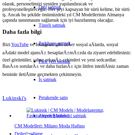
olarak, personelimizi yeniden yapılandıracak ve
Otel satmak
profesyonelleştireceğiz. Her şeyi kapsayan bir sürü kelime, bir sürü
iş. Ancak bu şekilde önümüzdeki yıl CM Modellerinin Almanya
çapında tanınmasını sağlamak için iyi hazırlanmış olacağız.
Tüneli satmak
Daha fazla bilgi
Parkhane satmak
Bizi
YouTube
ve Instagram gibi diÄer sosyal aÄlarda, sosyal
aÄdaki model ajansÄ± hesaplarÄ±mÄ±zda da ziyaret edebilirsiniz:
özel görüntüler, sahne arkasÄ± çekimleri ve yeni sedcardlar.
Park yeri satmak
BasÄ±n sorularÄ± ve daha fazlasÄ± için lütfen istediÄiniz zaman
benimle iletiÅime geçmekten çekinmeyin.
İş satmak
Lukinski's
Perakende satış
Alışveriş merkezi satmak
CM Modelleri: Milano Moda Haftası
Değerlendirme