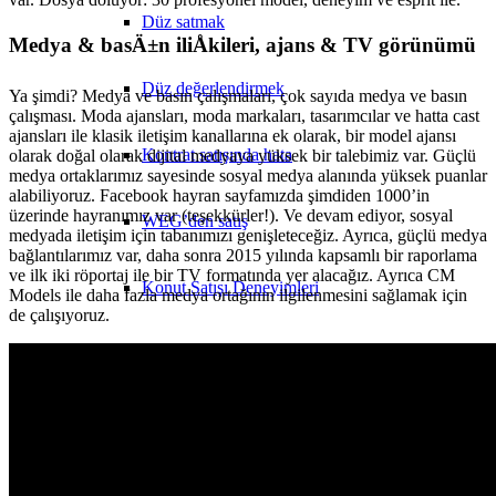
Düz satmak
Medya & basÄ±n iliÅkileri, ajans & TV görünümü
Düz değerlendirmek
Ya şimdi? Medya ve basın çalışmaları, çok sayıda medya ve basın
çalışması. Moda ajansları, moda markaları, tasarımcılar ve hatta cast
ajansları ile klasik iletişim kanallarına ek olarak, bir model ajansı
Kontrat satışında hata
olarak doğal olarak dijital medyaya yüksek bir talebimiz var. Güçlü
medya ortaklarımız sayesinde sosyal medya alanında yüksek puanlar
alabiliyoruz. Facebook hayran sayfamızda şimdiden 1000’in
üzerinde hayranımız var (teşekkürler!). Ve devam ediyor, sosyal
WEG’den satış
medyada iletişim için tabanımızı genişleteceğiz. Ayrıca, güçlü medya
bağlantılarımız var, daha sonra 2015 yılında kapsamlı bir raporlama
ve ilk iki röportaj ile bir TV formatında yer alacağız. Ayrıca CM
Konut Satışı Deneyimleri
Models ile daha fazla medya ortağının ilgilenmesini sağlamak için
de çalışıyoruz.
Apartman bloğu
Apartman bloğu satmak
Apartman bloğu değerlendirmek