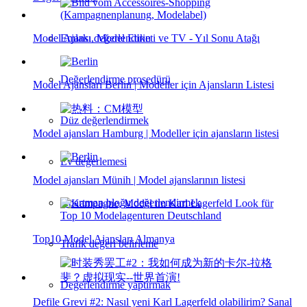
Model Ajansı, Model Etiketi ve TV - Yıl Sonu Atağı
Emlakı değerlendirin
Değerlendirme prosedürü
Model Ajansları Berlin | Modeller için Ajansların Listesi
Düz değerlendirmek
Model ajansları Hamburg | Modeller için ajansların listesi
Ev değerlemesi
Model ajansları Münih | Model ajanslarının listesi
Apartman bloğu değerlendirmek
Top10 Model Ajansları Almanya
Trafik değeri belirleme
Değerlendirme yaptırmak
Defile Grevi #2: Nasıl yeni Karl Lagerfeld olabilirim? Sanal