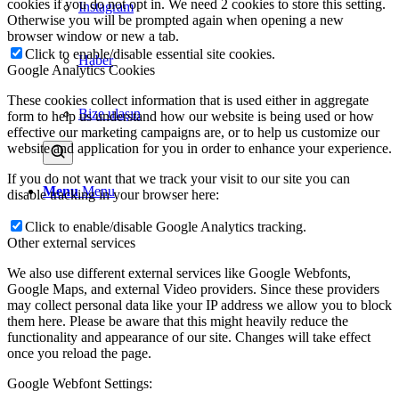
cookies if you do not opt in. We need 2 cookies to store this setting.
Instagram
Otherwise you will be prompted again when opening a new
browser window or new a tab.
Click to enable/disable essential site cookies.
Haber
Google Analytics Cookies
These cookies collect information that is used either in aggregate
Bize ulaşın
form to help us understand how our website is being used or how
effective our marketing campaigns are, or to help us customize our
website and application for you in order to enhance your experience.
If you do not want that we track your visit to our site you can
Menu
Menu
disable tracking in your browser here:
Click to enable/disable Google Analytics tracking.
Other external services
We also use different external services like Google Webfonts,
Google Maps, and external Video providers. Since these providers
may collect personal data like your IP address we allow you to block
them here. Please be aware that this might heavily reduce the
functionality and appearance of our site. Changes will take effect
once you reload the page.
Google Webfont Settings: