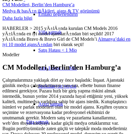
CM Modelleri, Berlin’den Hamburg’a
Medya & basÄ±n iliÅkileri, ajans & TV görünümü
Emlakı değerlendirin
Daha fazla bilgi
HABERLER > 2015 yÄ±lÄ±nda kurulan CM Models 2016
Villa satmak
yÄ±lÄ±nda en iyi model ajanslarÄ±ndan biri seçildi! 2017
yÄ±lÄ±nda Bravo & Bravo Girl de CM Models’i
Almanya’daki en
iyi 10 model ajansÄ±ndan
biri olarak seçti!
Satış Hatası < 1 Mio
Modeller
CM Modelleri, Berlin’den Hamburg’a
Satış Hatası > 1 Mio
Çalışmalarımıza yaklaşık dört ay önce başladık: İnşaat. Ajanstaki
günlük medya çalışmalarımızın yanı sıra, elbette bunun finanse
Spekülasyon vergisi
edilmesi gerekiyor. Pazara hızlı bir giriş yapma riskini almak
istemedik, bunun yerine 2014 yazında hayal ettiğimiz yeni, yüksek
kaliteli, multimedya varlığına sahip bir ajans istedik. Kutuplaştırıcı
Arazi satmak
isimleri ve parlak modelleri olan bir model ajansı. Keşiften oyuncu
seçimine ve rezervasyona kadar profesyonel ekibimizi de
unutmamak gerekir. Modern satış ve pazarlama kanallarımız,
Düz
satmak
web’den sosyal medyaya kadar güçlü medya ortaklarımız var.
Bugün portföyümüzde zaten güçlü ve talepkâr moda modellerimiz
var. Dosya doluyor: 30 profesyonel model, deneyim ve esprit ile.