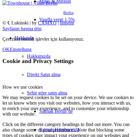
Miras & Mirasın
Berlin
Vasıfla vergi 1,5%
© ℄ Lukinski | by
CXMXO
|
Imprint
Sayfanın başına dön
Hakkında
Çerezleri önemli işlevler için kullanıyoruz.
OK
Einstellung
Hakkımızda
Cookie and Privacy Settings
Direkt Satın alma
How we use cookies
Şehir göre satın alma
We may request cookies to be set on your device. We use cookies to
let us know when you visit our websites, how you interact with us,
to enrich your user experience, and to customize your relationship
Satmak Berlin’de
with our website.
Click on the different category headings to find out more. You can
Satmak Hamburg’da
also change some of your preferences. Note that blocking some
types of cookies may impact your experience on our websites and