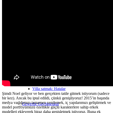
MFH Satın Alma & Vergi
Satmak
Villa
satmak
Villa satmak
Villa (Ev) Değerlendirme
Villa satmak: Hatalar
Şimdi Noel geliyor ve ben gerçekten tatile gitmek istiyorum (sadece
bir kez). Ancak bu iptal edildi, çünkü genişliyoruz! 2015’in başında
medya varlığımızı tamamen yenilemek, iç yapılarımızı geliştirmek ve
Gewerbe
Gayrimenkul
model portföyümüzü özellikle güçlü karakterlere sahip erkek
modelleri ekleyerek biraz daha genişletmek istiyoruz. Buna ek