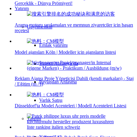
Gerçeklik - Dünya Prömiyeri!
Yatırım
Arama motoru sıralamaları ve memnun ziyaretçiler için başarı
Gayrimenkul
reçetesi
Emlak yatırımı
Model ajansları Köln | Modeller için ajansların listesi
Yatırım Almanya’da
Reklam Ajansı Proje Yöneticisi Dahili (kendi markaları) - Staj
Paylaşılan Anlaşma
/ Eğitim (m / f)
Varlık Satışı
Düsseldorf'ta Model Acenteleri | Modell Acenteleri Listesi
Yatırım
Yatırım 1×1