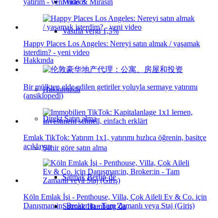
Miras & Mirasın
yatırım - yeni video!
Vasıfla vergi 1,5%
Happy Places Los Angeles: Nereyi satın almak / yaşamak
isterdim? - yeni video
Hakkında
Bir mülkten elde edilen getiriler yoluyla sermaye yatırımı
Hakkımızda
(ansiklopedi)
Direkt Satın alma
Emlak TikTok: Yatırım 1x1, yatırımı hızlıca öğrenin, basitçe
açıklayın
Şehir göre satın alma
Satmak Berlin’de
Köln Emlak İşi - Penthouse, Villa, Çok Aileli Ev & Co. için
Danışman:in, Broker:in - Tam Zamanlı veya Staj (Giriş)
Satmak Hamburg’da