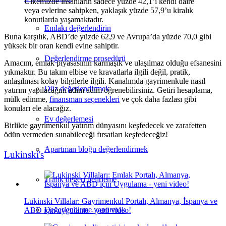
Ülkemizde insanların sadece yüzde 42,1’i kendi daire
veya evlerine sahipken, yaklaşık yüzde 57,9’u kiralık
konutlarda yaşamaktadır.
Emlakı değerlendirin
Buna karşılık, ABD’de yüzde 62,9 ve Avrupa’da yüzde 70,0 gibi
yüksek bir oran kendi evine sahiptir.
Değerlendirme prosedürü
Amacım, emlak piyasasının karmaşık ve ulaşılmaz olduğu efsanesini
yıkmaktır. Bu takım elbise ve kravatlarla ilgili değil, pratik,
anlaşılması kolay bilgilerle ilgili. Kanalımda gayrimenkule nasıl
Düz değerlendirmek
yatırım yapılacağını adım adım öğrenebilirsiniz. Getiri hesaplama,
mülk edinme,
finansman seçenekleri
ve çok daha fazlası gibi
konuları ele alacağız.
Ev değerlemesi
Birlikte gayrimenkul yatırım dünyasını keşfedecek ve zarafetten
ödün vermeden sunabileceği fırsatları keşfedeceğiz!
Apartman bloğu değerlendirmek
Lukinski's
Trafik değeri belirleme
Lukinski Villalar: Gayrimenkul Portalı, Almanya, İspanya ve
Değerlendirme yaptırmak
ABD için uygulama - yeni video!