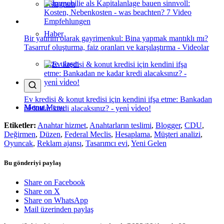
Instagram
Haber
Bir yatırım olarak gayrimenkul: Bina yapmak mantıklı mı?
Tasarruf oluşturma, faiz oranları ve karşılaştırma - Videolar
Bize ulaşın
Ev kredisi & konut kredisi için kendini ifşa etme: Bankadan
Menu
Menu
ne kadar kredi alacaksınız? - yeni̇ vi̇deo!
Etiketler:
Anahtar hizmet
,
Anahtarların teslimi
,
Blogger
,
CDU
,
Değirmen
,
Düzen
,
Federal Meclis
,
Hesaplama
,
Müşteri analizi
,
Oyuncak
,
Reklam ajansı
,
Tasarımcı evi
,
Yeni Gelen
Bu gönderiyi paylaş
Share on Facebook
Share on X
Share on WhatsApp
Mail üzerinden paylaş