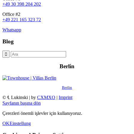
+49 30 398 204 202
Office #2
+49 221 165 323 72
Whatsapp
Blog
Berlin
Berlin
© ℄ Lukinski | by
CXMXO
|
Imprint
Sayfanın başına dön
Çerezleri önemli işlevler için kullanıyoruz.
OK
Einstellung