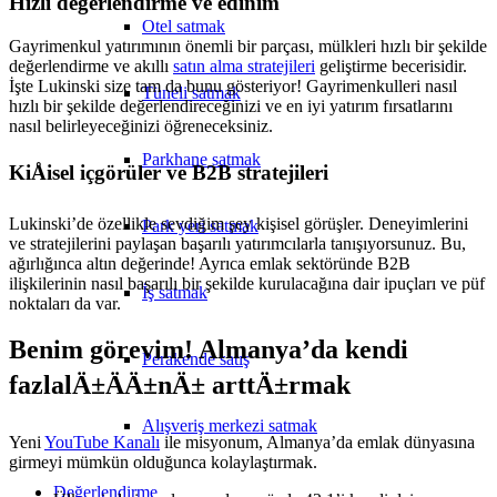
Hızlı değerlendirme ve edinim
Otel satmak
Gayrimenkul yatırımının önemli bir parçası, mülkleri hızlı bir şekilde
değerlendirme ve akıllı
satın alma stratejileri
geliştirme becerisidir.
İşte Lukinski size tam da bunu gösteriyor! Gayrimenkulleri nasıl
Tüneli satmak
hızlı bir şekilde değerlendireceğinizi ve en iyi yatırım fırsatlarını
nasıl belirleyeceğinizi öğreneceksiniz.
Parkhane satmak
KiÅisel içgörüler ve B2B stratejileri
Lukinski’de özellikle sevdiğim şey kişisel görüşler. Deneyimlerini
Park yeri satmak
ve stratejilerini paylaşan başarılı yatırımcılarla tanışıyorsunuz. Bu,
ağırlığınca altın değerinde! Ayrıca emlak sektöründe B2B
ilişkilerinin nasıl başarılı bir şekilde kurulacağına dair ipuçları ve püf
İş satmak
noktaları da var.
Benim görevim! Almanya’da kendi
Perakende satış
fazlalÄ±ÄÄ±nÄ± arttÄ±rmak
Alışveriş merkezi satmak
Yeni
YouTube Kanalı
ile misyonum, Almanya’da emlak dünyasına
girmeyi mümkün olduğunca kolaylaştırmak.
Değerlendirme