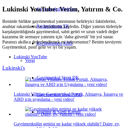
Lukinski YouTube: Verim, Yatırım & Co.
Gayrimenkul Holding
Benimle birlikte gayrimenkul yatırımının belirleyici faktörlerini,
Rechtsformen TR
anahtar rakamlarını ve temellerini keşfedin. Diğer yatırım türleriyle
karşılaştırıldığında gayrimenkul, sabit getiri ve uzun vadeli değer
kazanma ile sermaye yatırımı için ‘daha güvenli’ bir yol sunar.
Paranızı akıllıca değerlendirmek mi istiyorsunuz? Benim tavsiyem:
Rechtsformen ABD
Gayrimenkul, pasif gelir ve iyi bir yaşam.
Lukinski YouTube
Vergi
Lukinski's
Gayrimenkul Vergi DE
Lukinski Villalar: Gayrimenkul Portalı, Almanya, İspanya ve
Gayrimenkul Vergi ABD
ABD için uygulama - yeni video!
Holding & Şartlı Kapsül
Gayrimenkulün getirisi ne kadar yüksek olabilir? Daire, ev,