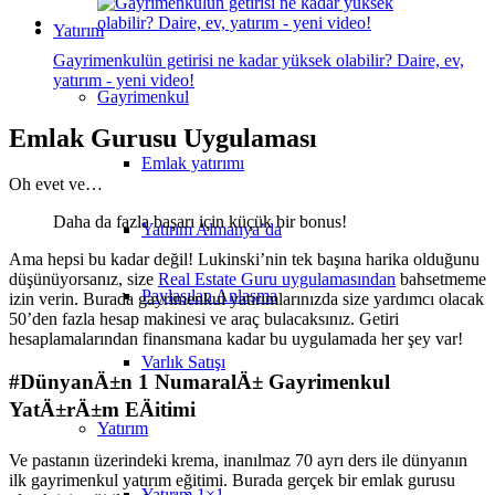
Yatırım
Gayrimenkulün getirisi ne kadar yüksek olabilir? Daire, ev,
yatırım - yeni video!
Gayrimenkul
Emlak Gurusu Uygulaması
Emlak yatırımı
Oh evet ve…
Daha da fazla başarı için küçük bir bonus!
Yatırım Almanya’da
Ama hepsi bu kadar değil! Lukinski’nin tek başına harika olduğunu
düşünüyorsanız, size
Real Estate Guru uygulamasından
bahsetmeme
Paylaşılan Anlaşma
izin verin. Burada gayrimenkul yatırımlarınızda size yardımcı olacak
50’den fazla hesap makinesi ve araç bulacaksınız. Getiri
hesaplamalarından finansmana kadar bu uygulamada her şey var!
Varlık Satışı
#DünyanÄ±n 1 NumaralÄ± Gayrimenkul
YatÄ±rÄ±m EÄitimi
Yatırım
Ve pastanın üzerindeki krema, inanılmaz 70 ayrı ders ile dünyanın
ilk gayrimenkul yatırım eğitimi. Burada gerçek bir emlak gurusu
Yatırım 1×1