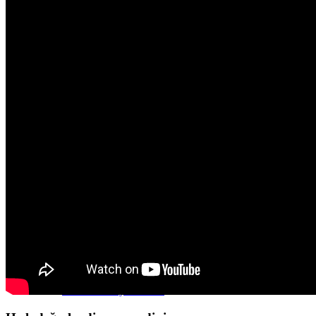
MFH Satın Alma & Vergi
Satmak
Villa
satmak
Villa satmak
Villa (Ev) Değerlendirme
Villa satmak: Hatalar
Gewerbe
Gayrimenkul