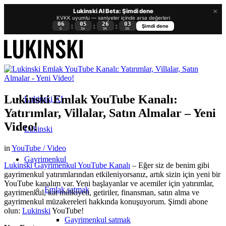
×
Lukinski AI Beta: Şimdi dene
KVKK uyumlu — saniyeler içinde arsa değerleri
06
05
26
02
:
:
:
Şimdi dene
G
SA
DK
SN
Lukinski Emlak YouTube Kanalı:
Lukinski KI
Yatırımlar, Villalar, Satın Almalar – Yeni
Video!
Lukinski
in
YouTube / Video
Gayrimenkul
Lukinski Gayrimenkul YouTube Kanalı
– Eğer siz de benim gibi
gayrimenkul yatırımlarından etkileniyorsanız, artık sizin için yeni bir
YouTube kanalım var. Yeni başlayanlar ve acemiler için yatırımlar,
Emlak satmak
gayrimenkul, kat mülkiyeti, getiriler, finansman, satın alma ve
gayrimenkul müzakereleri hakkında konuşuyorum. Şimdi abone
olun:
Lukinski
YouTube!
Gayrimenkul satmak