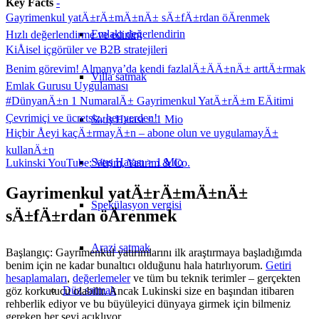
Key Facts
-
Gayrimenkul yatÄ±rÄ±mÄ±nÄ± sÄ±fÄ±rdan öÄrenmek
Emlakı değerlendirin
Hızlı değerlendirme ve edinim
KiÅisel içgörüler ve B2B stratejileri
Benim görevim! Almanya’da kendi fazlalÄ±ÄÄ±nÄ± arttÄ±rmak
Villa satmak
Emlak Gurusu Uygulaması
#DünyanÄ±n 1 NumaralÄ± Gayrimenkul YatÄ±rÄ±m EÄitimi
Çevrimiçi ve ücretsiz, her yerden!
Satış Hatası < 1 Mio
Hiçbir Åeyi kaçÄ±rmayÄ±n – abone olun ve uygulamayÄ±
kullanÄ±n
Satış Hatası > 1 Mio
Lukinski YouTube: Verim, Yatırım & Co.
Gayrimenkul yatÄ±rÄ±mÄ±nÄ±
Spekülasyon vergisi
sÄ±fÄ±rdan öÄrenmek
Arazi satmak
Başlangıç: Gayrimenkul yatırımlarını ilk araştırmaya başladığımda
benim için ne kadar bunaltıcı olduğunu hala hatırlıyorum.
Getiri
hesaplamaları
,
değerlemeler
ve tüm bu teknik terimler – gerçekten
Düz
satmak
göz korkutucu olabilir. Ancak Lukinski size en başından itibaren
rehberlik ediyor ve bu büyüleyici dünyaya girmek için bilmeniz
gereken her şeyi açıklıyor.