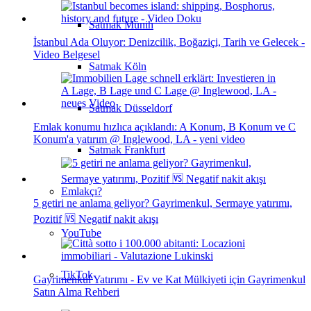
Satmak Münih
İstanbul Ada Oluyor: Denizcilik, Boğaziçi, Tarih ve Gelecek -
Video Belgesel
Satmak Köln
Satmak Düsseldorf
Emlak konumu hızlıca açıklandı: A Konum, B Konum ve C
Konum'a yatırım @ Inglewood, LA - yeni video
Satmak Frankfurt
Emlakçı?
5 getiri ne anlama geliyor? Gayrimenkul, Sermaye yatırımı,
Pozitif 🆚 Negatif nakit akışı
YouTube
TikTok
Gayrimenkul Yatırımı - Ev ve Kat Mülkiyeti için Gayrimenkul
Satın Alma Rehberi