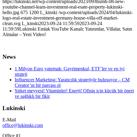
https://lukinski.net/wp-content/uploads/2023/09/thumb-08-new-
youtube-channel-learn-investment-real-esate-property-lukinski-
hello.jpg
675
1200
L_kinski
/wp-content/uploads/2024/04/lukinski-
logo-real-estate-investment-germany-house-villa-off-market-
clean.svg
L_kinski
2023-09-24 11:59:59
2023-09-24
11:59:59
Lukinski Emlak YouTube Kanalı: Yatırımlar, Villalar, Satın
Almalar – Yeni Video!
News
1 Milyon Euro yatırmak: Gayrimenkul, ETF’ler ve en iyi
strateji
Influencer Marketing: Yaratıcılık stratejiyle buluşuyor – CM
Creator’ın bir parçası ol
Şirket meyvesi! Vitaminler! Enerji! Ofisin için küçük bir öneri
ve sağlıklı bir fikir
Lukinski
E-Mail
office@lukinski.com
Office #1