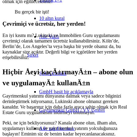
olmak için eğitileceksiniz!
Bu gerçek bir işti!
10 altın kural
Çevrimiçi ve ücretsiz, her yerden!
En iyi kısmı mı? Lukinski ve Immobilien Guru uygulamasını
Aile Vakfı
çevrimiçi olarak tamamen ücretsiz kullanabilirsiniz. Köln’de,
Berlin’de, Los Angeles’ta veya başka bir yerde olsanız da, bu
kaynaklar size açıktır. Değerli bilgi ve içgörülere her yerden
Şirket
erişebilirsiniz.
Hiçbir Åeyi kaçÄ±rmayÄ±n – abone olun
Şirket kurmak
ve uygulamayÄ± kullanÄ±n
GmbH basit bir açıklamayla
Gayrimenkul yatırımı dünyasına dalmak veya sadece bilginizi
derinleştirmek istiyorsanız, Lukinski abone olmanız gereken
kanaldır. Ve başarınız için daha fazla araca sahip olmak için Real
Gayrimenkul GmbH / VV GmbH
Estate Guru uygulamasını indirmeyi unutmayın.
Peki, ne için bekliyorsunuz? Kanala abone olun, ilham alın,
Aile vakıf kurmak
uygulamayı kullanın ve gayrimenkul yatırım yolculuğunuza
başlayın! Eminim siz de benim kadar heyecanlanacaksınız.