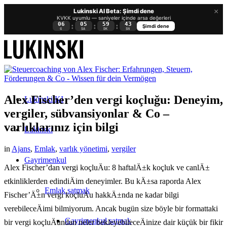
×
Lukinski AI Beta: Şimdi dene
KVKK uyumlu — saniyeler içinde arsa değerleri
06
05
59
42
:
:
:
Şimdi dene
G
SA
DK
SN
Alex Fischer’den vergi koçluğu: Deneyim,
Lukinski KI
vergiler, sübvansiyonlar & Co –
varlıklarınız için bilgi
Lukinski
in
Ajans
,
Emlak
,
varlık yönetimi
,
vergiler
Gayrimenkul
Alex Fischer’dan vergi koçluÄu: 8 haftalÄ±k koçluk ve canlÄ±
etkinliklerden edindiÄim deneyimler. Bu kÄ±sa raporda Alex
Emlak satmak
Fischer’Ä±n vergi koçluÄu hakkÄ±nda ne kadar bilgi
verebileceÄimi bilmiyorum. Ancak bugün size böyle bir formattaki
Gayrimenkul satmak
bir vergi koçluÄundan neler bekleyebileceÄinize dair küçük bir fikir