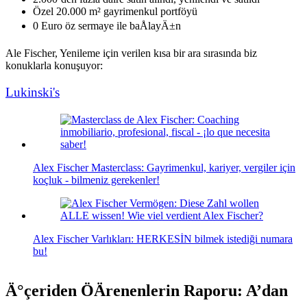
Özel 20.000 m² gayrimenkul portföyü
0 Euro öz sermaye ile baÅlayÄ±n
Ale Fischer, Yenileme için verilen kısa bir ara sırasında biz
konuklarla konuşuyor:
Lukinski's
Alex Fischer Masterclass: Gayrimenkul, kariyer, vergiler için
koçluk - bilmeniz gerekenler!
Alex Fischer Varlıkları: HERKESİN bilmek istediği numara
bu!
Ä°çeriden ÖÄrenenlerin Raporu: A’dan