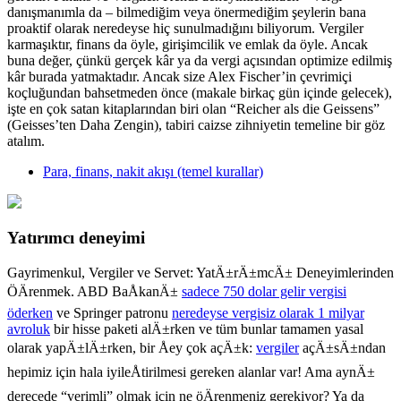
danışmanımla da – bilmediğim veya önermediğim şeylerin bana
proaktif olarak neredeyse hiç sunulmadığını biliyorum. Vergiler
karmaşıktır, finans da öyle, girişimcilik ve emlak da öyle. Ancak
buna değer, çünkü gerçek kâr ya da vergi açısından optimize edilmiş
kâr burada yatmaktadır. Ancak size Alex Fischer’in çevrimiçi
koçluğundan bahsetmeden önce (makale birkaç gün içinde gelecek),
işte en çok satan kitaplarından biri olan “Reicher als die Geissens”
(Geisses’ten Daha Zengin), tabiri caizse zihniyetin temeline bir göz
atalım.
Para, finans, nakit akışı (temel kurallar)
Yatırımcı deneyimi
Gayrimenkul, Vergiler ve Servet: YatÄ±rÄ±mcÄ± Deneyimlerinden
ÖÄrenmek. ABD BaÅkanÄ±
sadece 750 dolar gelir vergisi
öderken
ve Springer patronu
neredeyse vergisiz olarak 1 milyar
avroluk
bir hisse paketi alÄ±rken ve tüm bunlar tamamen yasal
olarak yapÄ±lÄ±rken, bir Åey çok açÄ±k:
vergiler
açÄ±sÄ±ndan
hepimiz için hala iyileÅtirilmesi gereken alanlar var! Ama aynÄ±
derecede “verimli” olmak için ne öÄrenmeniz gerekiyor? Ya da