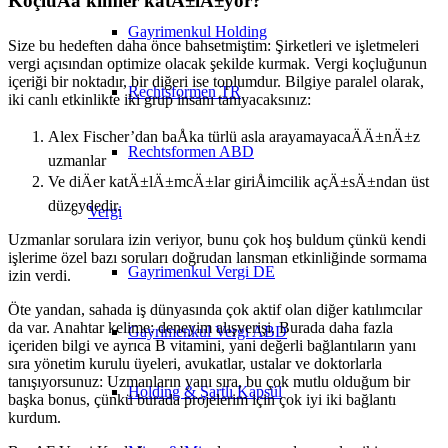
KoçluÄa kimler katÄ±lÄ±yor?
Gayrimenkul Holding
Size bu hedeften daha önce bahsetmiştim: Şirketleri ve işletmeleri
vergi açısından optimize olacak şekilde kurmak. Vergi koçluğunun
içeriği bir noktadır, bir diğeri ise toplumdur. Bilgiye paralel olarak,
Rechtsformen TR
iki canlı etkinlikte iki grup insanı tanıyacaksınız:
Alex Fischer’dan baÅka türlü asla arayamayacaÄÄ±nÄ±z
Rechtsformen ABD
uzmanlar
Ve diÄer katÄ±lÄ±mcÄ±lar giriÅimcilik açÄ±sÄ±ndan üst
düzeydedir.
Vergi
Uzmanlar sorulara izin veriyor, bunu çok hoş buldum çünkü kendi
işlerime özel bazı soruları doğrudan lansman etkinliğinde sormama
Gayrimenkul Vergi DE
izin verdi.
Öte yandan, sahada iş dünyasında çok aktif olan diğer katılımcılar
da var. Anahtar kelime: deneyim alışverişi. Burada daha fazla
Gayrimenkul Vergi ABD
içeriden bilgi ve ayrıca B vitamini, yani değerli bağlantıların yanı
sıra yönetim kurulu üyeleri, avukatlar, ustalar ve doktorlarla
tanışıyorsunuz: Uzmanların yanı sıra, bu çok mutlu olduğum bir
Holding & Şartlı Kapsül
başka bonus, çünkü burada projelerim için çok iyi iki bağlantı
kurdum.