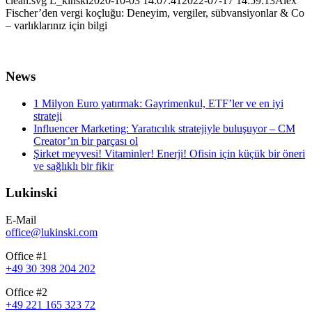
clean.svg
L_kinski
2020-10-03 14:07:41
2022-07-17 14:59:13
Alex
Fischer’den vergi koçluğu: Deneyim, vergiler, sübvansiyonlar & Co
– varlıklarınız için bilgi
News
1 Milyon Euro yatırmak: Gayrimenkul, ETF’ler ve en iyi
strateji
Influencer Marketing: Yaratıcılık stratejiyle buluşuyor – CM
Creator’ın bir parçası ol
Şirket meyvesi! Vitaminler! Enerji! Ofisin için küçük bir öneri
ve sağlıklı bir fikir
Lukinski
E-Mail
office@lukinski.com
Office #1
+49 30 398 204 202
Office #2
+49 221 165 323 72