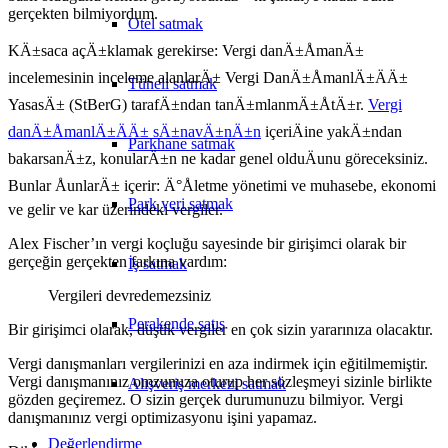
gerçekten bilmiyordum.
Otel satmak
KÄ±saca açÄ±klamak gerekirse: Vergi danÄ±ÅmanÄ±
incelemesinin inceleme alanlarÄ± Vergi DanÄ±ÅmanlÄ±ÄÄ±
Tüneli satmak
YasasÄ± (StBerG) tarafÄ±ndan tanÄ±mlanmÄ±ÅtÄ±r.
Vergi
danÄ±ÅmanlÄ±ÄÄ± sÄ±navÄ±nÄ±n
içeriÄine yakÄ±ndan
Parkhane satmak
bakarsanÄ±z, konularÄ±n ne kadar genel olduÄunu göreceksiniz.
Bunlar ÅunlarÄ± içerir: Ä°Åletme yönetimi ve muhasebe, ekonomi
Park yeri satmak
ve gelir ve kar üzerindeki vergiler.
Alex Fischer’ın vergi koçluğu sayesinde bir girişimci olarak bir
gerçeğin gerçekten farkına vardım:
İş satmak
Vergileri devredemezsiniz
Perakende satış
Bir girişimci olarak, düşük vergiler en çok sizin yararınıza olacaktır.
Vergi danışmanları vergilerinizi en aza indirmek için eğitilmemiştir.
Vergi danışmanınız omzunuza oturup her sözleşmeyi sizinle birlikte
Alışveriş merkezi satmak
gözden geçiremez. O sizin gerçek durumunuzu bilmiyor. Vergi
danışmanınız vergi optimizasyonu işini yapamaz.
Değerlendirme