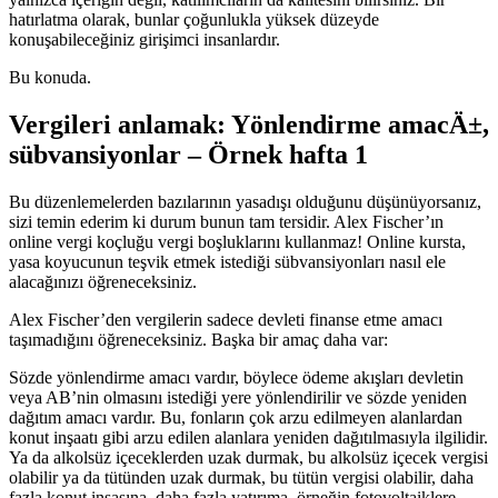
hatırlatma olarak, bunlar çoğunlukla yüksek düzeyde
konuşabileceğiniz girişimci insanlardır.
Bu konuda.
Vergileri anlamak: Yönlendirme amacÄ±,
sübvansiyonlar – Örnek hafta 1
Bu düzenlemelerden bazılarının yasadışı olduğunu düşünüyorsanız,
sizi temin ederim ki durum bunun tam tersidir. Alex Fischer’ın
online vergi koçluğu vergi boşluklarını kullanmaz! Online kursta,
yasa koyucunun teşvik etmek istediği sübvansiyonları nasıl ele
alacağınızı öğreneceksiniz.
Alex Fischer’den vergilerin sadece devleti finanse etme amacı
taşımadığını öğreneceksiniz. Başka bir amaç daha var:
Sözde yönlendirme amacı vardır, böylece ödeme akışları devletin
veya AB’nin olmasını istediği yere yönlendirilir ve sözde yeniden
dağıtım amacı vardır. Bu, fonların çok arzu edilmeyen alanlardan
konut inşaatı gibi arzu edilen alanlara yeniden dağıtılmasıyla ilgilidir.
Ya da alkolsüz içeceklerden uzak durmak, bu alkolsüz içecek vergisi
olabilir ya da tütünden uzak durmak, bu tütün vergisi olabilir, daha
fazla konut inşasına, daha fazla yatırıma, örneğin fotovoltaiklere