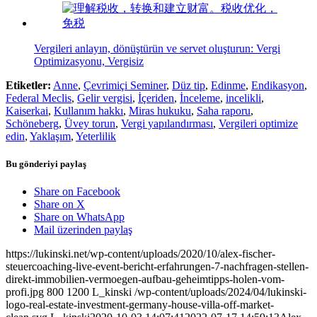
Vergileri anlayın, dönüştürün ve servet oluşturun: Vergi
Optimizasyonu, Vergisiz
Etiketler:
Anne
,
Çevrimiçi Seminer
,
Düz tip
,
Edinme
,
Endikasyon
,
Federal Meclis
,
Gelir vergisi
,
İçeriden
,
İnceleme
,
incelikli
,
Kaiserkai
,
Kullanım hakkı
,
Miras hukuku
,
Saha raporu
,
Schöneberg
,
Üvey torun
,
Vergi yapılandırması
,
Vergileri optimize
edin
,
Yaklaşım
,
Yeterlilik
Bu gönderiyi paylaş
Share on Facebook
Share on X
Share on WhatsApp
Mail üzerinden paylaş
https://lukinski.net/wp-content/uploads/2020/10/alex-fischer-
steuercoaching-live-event-bericht-erfahrungen-7-nachfragen-stellen-
direkt-immobilien-vermoegen-aufbau-geheimtipps-holen-vom-
profi.jpg
800
1200
L_kinski
/wp-content/uploads/2024/04/lukinski-
logo-real-estate-investment-germany-house-villa-off-market-