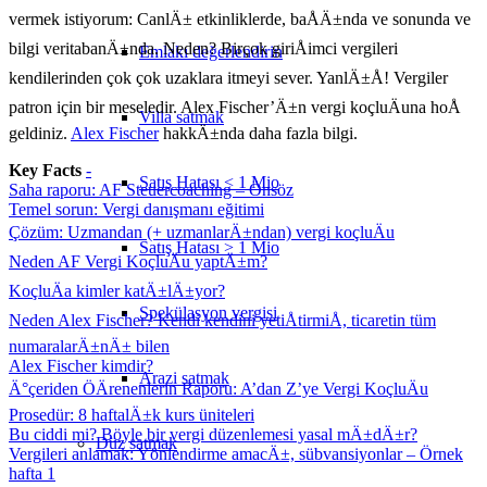
vermek istiyorum: CanlÄ± etkinliklerde, baÅÄ±nda ve sonunda ve
bilgi veritabanÄ±nda. Neden? Birçok giriÅimci vergileri
Emlakı değerlendirin
kendilerinden çok çok uzaklara itmeyi sever. YanlÄ±Å! Vergiler
patron için bir meseledir. Alex Fischer’Ä±n vergi koçluÄuna hoÅ
Villa satmak
geldiniz.
Alex Fischer
hakkÄ±nda daha fazla bilgi.
Key Facts
-
Satış Hatası < 1 Mio
Saha raporu: AF Steuercoaching – Önsöz
Temel sorun: Vergi danışmanı eğitimi
Çözüm: Uzmandan (+ uzmanlarÄ±ndan) vergi koçluÄu
Satış Hatası > 1 Mio
Neden AF Vergi KoçluÄu yaptÄ±m?
KoçluÄa kimler katÄ±lÄ±yor?
Spekülasyon vergisi
Neden Alex Fischer? Kendi kendini yetiÅtirmiÅ, ticaretin tüm
numaralarÄ±nÄ± bilen
Alex Fischer kimdir?
Arazi satmak
Ä°çeriden ÖÄrenenlerin Raporu: A’dan Z’ye Vergi KoçluÄu
Prosedür: 8 haftalÄ±k kurs üniteleri
Bu ciddi mi? Böyle bir vergi düzenlemesi yasal mÄ±dÄ±r?
Düz
satmak
Vergileri anlamak: Yönlendirme amacÄ±, sübvansiyonlar – Örnek
hafta 1