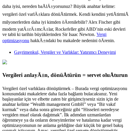
daha iyisi, nereden baÅlÄ±yorsunuz? Büyük anahtar kelime:
vergileri özel varlÄ±klara dönüÅtürmek
. Kendi kendini yetiÅtirmiÅ
milyonerlerden daha iyi kimden öÄrenilebilir? Alex Fischer gibi
modern yatÄ±rÄ±mcÄ±lar, Rockefeller gibi ABD’nin eski devleri
ve tabii ki tarihin büyüklerinden Sir Isaac Newton.
Vergi
optimizasyonu
hakkÄ±ndaki bu makalede nedenini öÄrenin.
Gayrimenkul, Vergiler ve Varlıklar: Yatırımcı Deneyimi
Vergileri anlayÄ±n, dönüÅtürün = servet oluÅturun
Vergileri özel varlıklara dönüştürmek – Burada vergi optimizasyonu
konusundaki makalelere daha fazla bağlantı bulacaksınız. Yeni
başlayanlar için ve elbette zaten bir girişimciyseniz sizin için de
anahtar kelime “Wealth management GmbH” veya “Bir vakıf
kurmak” veya daha sonra göreceğiniz gibi “Hisseleri neredeyse
vergiden muaf olarak dağıtmak”. İlk adımdan uzmanlardan
öğrenmeye ya da onların deneyimlerine ve hatalarına kadar vergi
optimizasyonunun ne anlama geldiğine dair küçük bir genel bakış
sunmak istiyorum. Amaç, vergileri özel servete dönüştürmektir.