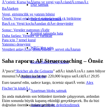
Ä°çgörü: Kursa baÅlama ve vergi yapÄ±landÄ±rmasÄ±
Düz satmak
BaÅlarken
Vergi, girişimcilik ve yatırım bilgisi
Örnek: Vergi ertelemeleri yoluyla varlÄ±k biriktirme
Düz değerlendirmek
BasÄ±n: Vergi koçluÄundan diÄer deneyimler
Sonuç: Vergiler patronun iÅidir
Kontrat satışında hata
Daha fazlası: Vergiler ve varlıklar
Para için 7 temel kural
Yatırımcı deneyimi
WEG’den satış
Vergileri anlayÄ±n, dönüÅtürün = servet oluÅturun
Saha raporu: AF Steuercoaching – Önsöz
Konut Satışı Deneyimleri
Ä°pucu!
“Reicher als die Geissens
” adlÄ± kitabÄ±nÄ± zaten biliyor
musunuz? Åimdiye kadar tam 220,000 kopya satÄ±ldÄ±! 29,95
Apartman bloğu
Euro tasarruf edin, sadece kargo, ücretsiz sipariÅ verin:
Alex
Fischer’in kitabÄ±
.
Apartman bloğu satmak
Şu anda makalenin son bölümleri üzerinde çalışıyorum, ardından
Ekim sonunda büyük kapanış etkinliği gerçekleşecek. Bu da bizi
doğrudan önemli sorulara getiriyor:
Apartman bloğu değerlendirmek