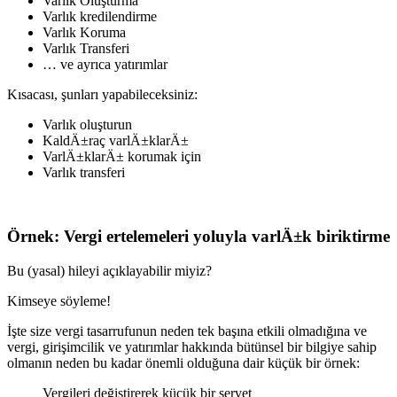
Varlık Oluşturma
Varlık kredilendirme
Varlık Koruma
Varlık Transferi
… ve ayrıca yatırımlar
Kısacası, şunları yapabileceksiniz:
Varlık oluşturun
KaldÄ±raç varlÄ±klarÄ±
VarlÄ±klarÄ± korumak için
Varlık transferi
Örnek: Vergi ertelemeleri yoluyla varlÄ±k biriktirme
Bu (yasal) hileyi açıklayabilir miyiz?
Kimseye söyleme!
İşte size vergi tasarrufunun neden tek başına etkili olmadığına ve
vergi, girişimcilik ve yatırımlar hakkında bütünsel bir bilgiye sahip
olmanın neden bu kadar önemli olduğuna dair küçük bir örnek:
Vergileri değiştirerek küçük bir servet