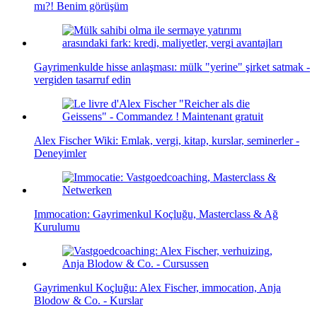
mı?! Benim görüşüm
Gayrimenkulde hisse anlaşması: mülk "yerine" şirket satmak -
vergiden tasarruf edin
Alex Fischer Wiki: Emlak, vergi, kitap, kurslar, seminerler -
Deneyimler
Immocation: Gayrimenkul Koçluğu, Masterclass & Ağ
Kurulumu
Gayrimenkul Koçluğu: Alex Fischer, immocation, Anja
Blodow & Co. - Kurslar