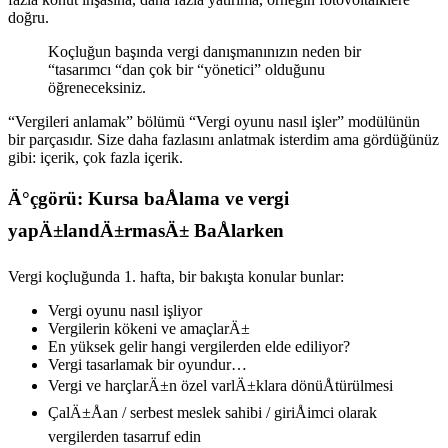
doğru.
Koçluğun başında vergi danışmanınızın neden bir
“tasarımcı “dan çok bir “yönetici” olduğunu
öğreneceksiniz.
“Vergileri anlamak” bölümü “Vergi oyunu nasıl işler” modülünün
bir parçasıdır. Size daha fazlasını anlatmak isterdim ama gördüğünüz
gibi: içerik, çok fazla içerik.
Ä°çgörü: Kursa baÅlama ve vergi
yapÄ±landÄ±rmasÄ± BaÅlarken
Vergi koçluğunda 1. hafta, bir bakışta konular bunlar:
Vergi oyunu nasıl işliyor
Vergilerin kökeni ve amaçlarÄ±
En yüksek gelir hangi vergilerden elde ediliyor?
Vergi tasarlamak bir oyundur…
Vergi ve harçlarÄ±n özel varlÄ±klara dönüÅtürülmesi
ÇalÄ±Åan / serbest meslek sahibi / giriÅimci olarak
vergilerden tasarruf edin