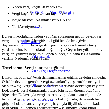
Neden vergi koçluÄu yaptÄ±m?
MFH Satın Alma & Vergi
Vergi koçluÄu ne zaman faydalÄ± olur?
Böyle bir koçluÄa kimler katÄ±lÄ±r?
Ne öÄreniyorsun?
Satmak
Bu vergi koçluğunu neden yaptığım sorusunun net bir cevabı var:
vergi danışmanları. Her girişimci gibi ben de hep şöyle
Villa
satmak
düşünmüşümdür: Bir vergi danışmanı vergiden tasarruf etmeye
yardımcı olur. Bu tam olarak doğru değil. Geçen her yılla birlikte,
vergileri yalnızca kendimin yönetebileceğinin daha fazla farkına
Villa satmak
vardım. Nedenini açıklayayım:
Temel sorun: Vergi danışmanı eğitimi
Villa (Ev) Değerlendirme
Biliyor muydunuz? Vergi danışmanlarının eğitimi devletin elindedir.
O halde devletin gerçek “vergi uzmanları” yetiştirmekle ne ilgisi
Villa satmak: Hatalar
olabilir – hiç. Vergi olarak ödenmeyen her avro devlet için kayıptır.
Dolayısıyla vergi danışmanları idare için neyin önemli olduğunu
öğrenirler. Dolayısıyla vergi tasarımı, vergi danışmanı eğitiminde
hiçbir rol oynamaz. Sınav alanlarına baktığınızda, deneyimli bir
Gewerbe
Gayrimenkul
girişimci olarak sınavın gerçek iş hayatıyla ilişkili olarak ne kadar
basit olduğunu hemen görüyorsunuz – ki şimdiye kadar bunu