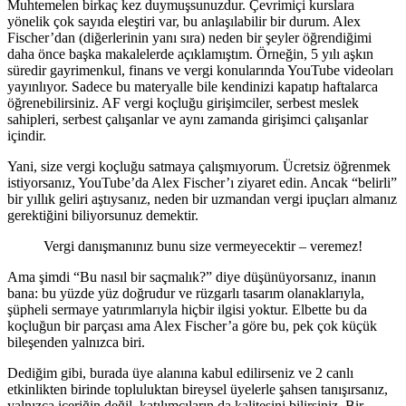
Muhtemelen birkaç kez duymuşsunuzdur. Çevrimiçi kurslara
yönelik çok sayıda eleştiri var, bu anlaşılabilir bir durum. Alex
Fischer’dan (diğerlerinin yanı sıra) neden bir şeyler öğrendiğimi
daha önce başka makalelerde açıklamıştım. Örneğin, 5 yılı aşkın
süredir gayrimenkul, finans ve vergi konularında YouTube videoları
yayınlıyor. Sadece bu materyalle bile kendinizi kapatıp haftalarca
öğrenebilirsiniz. AF vergi koçluğu girişimciler, serbest meslek
sahipleri, serbest çalışanlar ve aynı zamanda girişimci çalışanlar
içindir.
Yani, size vergi koçluğu satmaya çalışmıyorum. Ücretsiz öğrenmek
istiyorsanız, YouTube’da Alex Fischer’ı ziyaret edin. Ancak “belirli”
bir yıllık geliri aştıysanız, neden bir uzmandan vergi ipuçları almanız
gerektiğini biliyorsunuz demektir.
Vergi danışmanınız bunu size vermeyecektir – veremez!
Ama şimdi “Bu nasıl bir saçmalık?” diye düşünüyorsanız, inanın
bana: bu yüzde yüz doğrudur ve rüzgarlı tasarım olanaklarıyla,
şüpheli sermaye yatırımlarıyla hiçbir ilgisi yoktur. Elbette bu da
koçluğun bir parçası ama Alex Fischer’a göre bu, pek çok küçük
bileşenden yalnızca biri.
Dediğim gibi, burada üye alanına kabul edilirseniz ve 2 canlı
etkinlikten birinde topluluktan bireysel üyelerle şahsen tanışırsanız,
yalnızca içeriğin değil, katılımcıların da kalitesini bilirsiniz. Bir