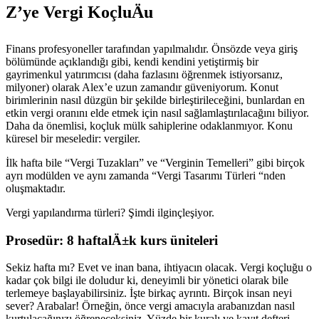
Z’ye Vergi KoçluÄu
Finans profesyoneller tarafından yapılmalıdır. Önsözde veya giriş
bölümünde açıklandığı gibi, kendi kendini yetiştirmiş bir
gayrimenkul yatırımcısı (daha fazlasını öğrenmek istiyorsanız,
milyoner) olarak Alex’e uzun zamandır güveniyorum. Konut
birimlerinin nasıl düzgün bir şekilde birleştirileceğini, bunlardan en
etkin vergi oranını elde etmek için nasıl sağlamlaştırılacağını biliyor.
Daha da önemlisi, koçluk mülk sahiplerine odaklanmıyor. Konu
küresel bir meseledir: vergiler.
İlk hafta bile “Vergi Tuzakları” ve “Verginin Temelleri” gibi birçok
ayrı modülden ve aynı zamanda “Vergi Tasarımı Türleri “nden
oluşmaktadır.
Vergi yapılandırma türleri? Şimdi ilginçleşiyor.
Prosedür: 8 haftalÄ±k kurs üniteleri
Sekiz hafta mı? Evet ve inan bana, ihtiyacın olacak. Vergi koçluğu o
kadar çok bilgi ile doludur ki, deneyimli bir yönetici olarak bile
terlemeye başlayabilirsiniz. İşte birkaç ayrıntı. Birçok insan neyi
sever? Arabalar! Örneğin, önce vergi amacıyla arabanızdan nasıl
kurtulacağınızı öğreneceksiniz. Yüzde bir kuralı ve kayıt defteri