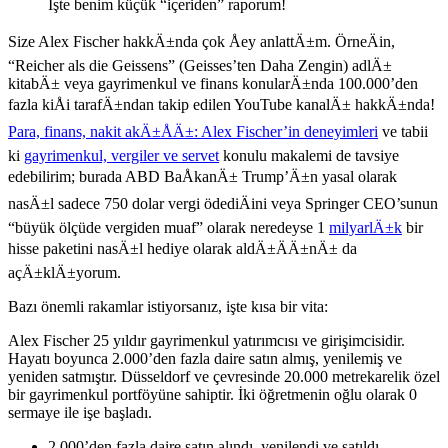
İşte benim küçük “içeriden” raporum!
Size Alex Fischer hakkÄ±nda çok Åey anlattÄ±m. ÖrneÄin,
“Reicher als die Geissens” (Geisses’ten Daha Zengin) adlÄ±
kitabÄ± veya gayrimenkul ve finans konularÄ±nda 100.000’den
fazla kiÅi tarafÄ±ndan takip edilen YouTube kanalÄ± hakkÄ±nda!
Para, finans, nakit akÄ±ÅÄ±: Alex Fischer’in deneyimleri
ve tabii
ki
gayrimenkul, vergiler ve servet
konulu makalemi de tavsiye
edebilirim; burada ABD BaÅkanÄ± Trump’Ä±n yasal olarak
nasÄ±l sadece 750 dolar vergi ödediÄini veya Springer CEO’sunun
“büyük ölçüde vergiden muaf” olarak neredeyse 1
milyarlÄ±k
bir
hisse paketini nasÄ±l hediye olarak aldÄ±ÄÄ±nÄ± da
açÄ±klÄ±yorum.
Bazı önemli rakamlar istiyorsanız, işte kısa bir vita:
Alex Fischer 25 yıldır gayrimenkul yatırımcısı ve girişimcisidir.
Hayatı boyunca 2.000’den fazla daire satın almış, yenilemiş ve
yeniden satmıştır. Düsseldorf ve çevresinde 20.000 metrekarelik özel
bir gayrimenkul portföyüne sahiptir. İki öğretmenin oğlu olarak 0
sermaye ile işe başladı.
2.000’den fazla daire satın alındı, yenilendi ve satıldı