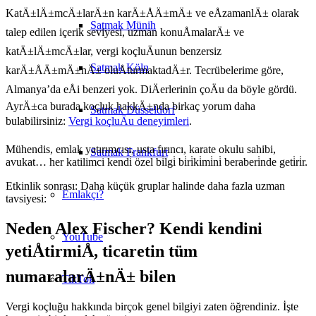
KatÄ±lÄ±mcÄ±larÄ±n karÄ±ÅÄ±mÄ± ve eÅzamanlÄ± olarak
Satmak Münih
talep edilen içerik seviyesi, uzman konuÅmalarÄ± ve
katÄ±lÄ±mcÄ±lar, vergi koçluÄunun benzersiz
Satmak Köln
karÄ±ÅÄ±mÄ±nÄ± oluÅturmaktadÄ±r. Tecrübelerime göre,
Almanya’da eÅi benzeri yok. DiÄerlerinin çoÄu da böyle gördü.
AyrÄ±ca burada koçluk hakkÄ±nda birkaç yorum daha
Satmak Düsseldorf
bulabilirsiniz:
Vergi koçluÄu deneyimleri
.
Mühendis, emlak yatırımcısı, usta fırıncı, karate okulu sahibi,
Satmak Frankfurt
avukat… her katilimci kendi̇ özel bi̇lgi̇ bi̇ri̇ki̇mi̇ni̇ beraberi̇nde geti̇ri̇r.
Etkinlik sonrası: Daha küçük gruplar halinde daha fazla uzman
Emlakçı?
tavsiyesi:
Neden Alex Fischer? Kendi kendini
YouTube
yetiÅtirmiÅ, ticaretin tüm
numaralarÄ±nÄ± bilen
TikTok
Vergi koçluğu hakkında birçok genel bilgiyi zaten öğrendiniz. İşte