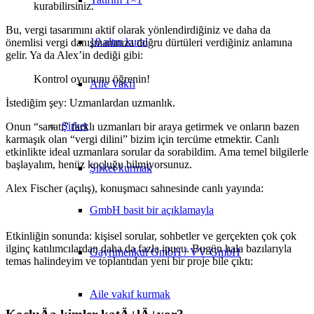
kurabilirsiniz.
Bu, vergi tasarımını aktif olarak yönlendirdiğiniz ve daha da
10 altın kural
önemlisi vergi danışmanınıza doğru dürtüleri verdiğiniz anlamına
gelir. Ya da Alex’in dediği gibi:
Kontrol oyununu öğrenin!
Aile Vakfı
İstediğim şey: Uzmanlardan uzmanlık.
Şirket
Onun “sanatı” farklı uzmanları bir araya getirmek ve onların bazen
karmaşık olan “vergi dilini” bizim için tercüme etmektir. Canlı
etkinlikte ideal uzmanlara sorular da sorabildim. Ama temel bilgilerle
başlayalım, henüz koçluğu bilmiyorsunuz.
Şirket kurmak
Alex Fischer (açılış), konuşmacı sahnesinde canlı yayında:
GmbH basit bir açıklamayla
Etkinliğin sonunda: kişisel sorular, sohbetler ve gerçekten çok çok
ilginç katılımcılardan daha da fazla ipucu. Bugün hala bazılarıyla
Gayrimenkul GmbH / VV GmbH
temas halindeyim ve toplantıdan yeni bir proje bile çıktı:
Aile vakıf kurmak