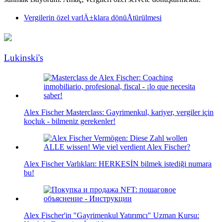
Vergilerin özel varlÄ±klara dönüÅtürülmesi
Lukinski's
Alex Fischer Masterclass: Gayrimenkul, kariyer, vergiler için
koçluk - bilmeniz gerekenler!
Alex Fischer Varlıkları: HERKESİN bilmek istediği numara
bu!
Alex Fischer'in "Gayrimenkul Yatırımcı" Uzman Kursu: