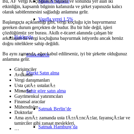
Miras & Mirasın
Bu, AF Vergi Koçluğunun başında ve sonunda yer alan iki
etkinliğin, kapsamlı bilginin kafanızda ve şirket yapınızda kalıcı
olarak sabitlenmesini sağladığı anlamına gelir.
Vasıfla vergi 1,5%
Başlangıçta açıklandığı gibi, vergi koçluğu için başvurmanız
gereken durum gerçekten de budur. Bu bir hile değil, işleri
çözdüğümüz yer burası. Akıllı e-ticaret alanında çalışan bir
Hakkında
arkadaşım da vergi koçluğuna başvurmak istiyordu ancak henüz
doğru niteliklere sahip değildi.
Bu aynı zamanda, eğer kabul edilirseniz, iyi bir şirkette olduğunuz
Hakkımızda
anlamına gelir.
Girişimciler
Direkt Satın alma
Avukatlar
Vergi danışmanları
Usta çatÄ± ustalarÄ±
Şehir göre satın alma
Mimarlar
Gayrimenkul yatırımcıları
Finansal aracılar
Mühendisler
Satmak Berlin’de
Doktorlar
Ama aynÄ± zamanda usta fÄ±rÄ±ncÄ±lar, fayansçÄ±lar ve
tamirciler gibi zanaat meslekleri.
Satmak Hamburg’da
…