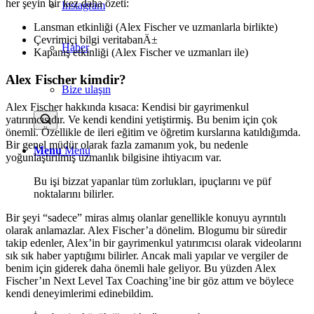
her şeyin bir kez daha özeti:
Instagram
Lansman etkinliği (Alex Fischer ve uzmanlarla birlikte)
Çevrimiçi bilgi veritabanÄ±
Haber
Kapanış etkinliği (Alex Fischer ve uzmanları ile)
Alex Fischer kimdir?
Bize ulaşın
Alex Fischer hakkında kısaca: Kendisi bir gayrimenkul
yatırımcısıdır. Ve kendi kendini yetiştirmiş. Bu benim için çok
önemli. Özellikle de ileri eğitim ve öğretim kurslarına katıldığımda.
Bir genel müdür olarak fazla zamanım yok, bu nedenle
Menu
Menu
yoğunlaştırılmış uzmanlık bilgisine ihtiyacım var.
Bu işi bizzat yapanlar tüm zorlukları, ipuçlarını ve püf
noktalarını bilirler.
Bir şeyi “sadece” miras almış olanlar genellikle konuyu ayrıntılı
olarak anlamazlar. Alex Fischer’a dönelim. Blogumu bir süredir
takip edenler, Alex’in bir gayrimenkul yatırımcısı olarak videolarını
sık sık haber yaptığımı bilirler. Ancak mali yapılar ve vergiler de
benim için giderek daha önemli hale geliyor. Bu yüzden Alex
Fischer’ın Next Level Tax Coaching’ine bir göz attım ve böylece
kendi deneyimlerimi edinebildim.