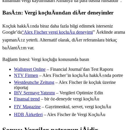
kullanılan vergi kaydırmaları Almanya’da para basma ruhsatıdır”.
BasÄ±n: Vergi koçluÄundan diÄer deneyimler
Koçluk hakkÄ±nda biraz daha fazla bilgi edinmek isterseniz
Google’da
“Alex Fischer vergi koçluÄu deneyimi
” Åeklinde arama
yapmanÄ±z yeterli. Alternatif olarak, diÄer referanslara birkaç
baÄlantÄ±m var.
Bağlantı listesi: Vergi koçluğu konusunda basın
Wallstreet Online
– Financial Journal’dan Test Raporu
NTV Firmen
– Alex Fischer’in koçluÄu hakkÄ±nda portre
Westdeutsche Zeitung
– Alex Fischer ile koçluk üzerine
röportaj
IHV Sermaye Yatırımı
– Vergileri Optimize Edin
Finansal trend
– bir öz-deneyde vergi koçluÄu
FIV Magazine
– Gayrimenkul, servet, vergi koçluÄu
HDB Åirketleri
– Alex Fischer ile Vergi KoçluÄu
Sonuç: Vergiler patronun iÅidir