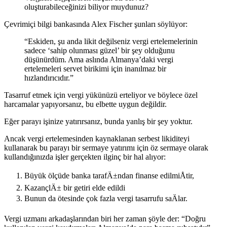
oluşturabileceğinizi biliyor muydunuz?
Çevrimiçi bilgi bankasında Alex Fischer şunları söylüyor:
“Eskiden, şu anda likit değilseniz vergi ertelemelerinin
sadece ‘sahip olunması güzel’ bir şey olduğunu
düşünürdüm. Ama aslında Almanya’daki vergi
ertelemeleri servet birikimi için inanılmaz bir
hızlandırıcıdır.”
Tasarruf etmek için vergi yükünüzü erteliyor ve böylece özel
harcamalar yapıyorsanız, bu elbette uygun değildir.
Eğer parayı işinize yatırırsanız, bunda yanlış bir şey yoktur.
Ancak vergi ertelemesinden kaynaklanan serbest likiditeyi
kullanarak bu parayı bir sermaye yatırımı için öz sermaye olarak
kullandığınızda işler gerçekten ilginç bir hal alıyor:
Büyük ölçüde banka tarafÄ±ndan finanse edilmiÅtir,
KazançlÄ± bir getiri elde edildi
Bunun da ötesinde çok fazla vergi tasarrufu saÄlar.
Vergi uzmanı arkadaşlarından biri her zaman şöyle der: “Doğru