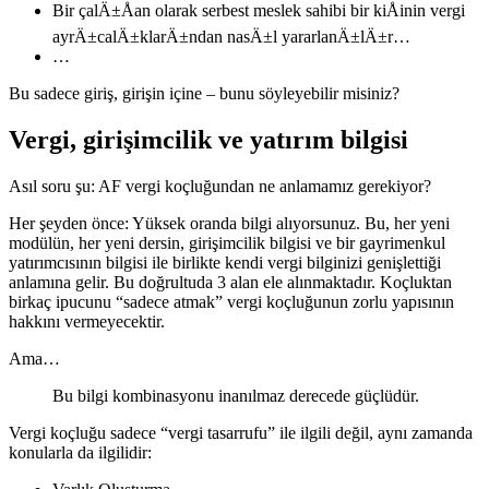
Bir çalÄ±Åan olarak serbest meslek sahibi bir kiÅinin vergi
ayrÄ±calÄ±klarÄ±ndan nasÄ±l yararlanÄ±lÄ±r…
…
Bu sadece giriş, girişin içine – bunu söyleyebilir misiniz?
Vergi, girişimcilik ve yatırım bilgisi
Asıl soru şu: AF vergi koçluğundan ne anlamamız gerekiyor?
Her şeyden önce: Yüksek oranda bilgi alıyorsunuz. Bu, her yeni
modülün, her yeni dersin, girişimcilik bilgisi ve bir gayrimenkul
yatırımcısının bilgisi ile birlikte kendi vergi bilginizi genişlettiği
anlamına gelir. Bu doğrultuda 3 alan ele alınmaktadır. Koçluktan
birkaç ipucunu “sadece atmak” vergi koçluğunun zorlu yapısının
hakkını vermeyecektir.
Ama…
Bu bilgi kombinasyonu inanılmaz derecede güçlüdür.
Vergi koçluğu sadece “vergi tasarrufu” ile ilgili değil, aynı zamanda
konularla da ilgilidir: