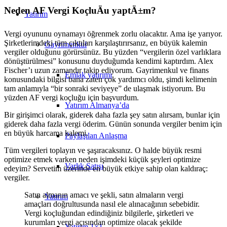
Neden AF Vergi KoçluÄu yaptÄ±m?
Yatırım
Vergi oyununu oynamayı öğrenmek zorlu olacaktır. Ama işe yarıyor.
Şirketlerimdeki tüm çıktıları karşılaştırırsanız, en büyük kalemin
Gayrimenkul
vergiler olduğunu görürsünüz. Bu yüzden “vergilerin özel varlıklara
dönüştürülmesi” konusunu duyduğumda kendimi kaptırdım. Alex
Fischer’ı uzun zamandır takip ediyorum. Gayrimenkul ve finans
Emlak yatırımı
konusundaki bilgisi bana zaten çok yardımcı oldu, şimdi kelimenin
tam anlamıyla “bir sonraki seviyeye” de ulaşmak istiyorum. Bu
yüzden AF vergi koçluğu için başvurdum.
Yatırım Almanya’da
Bir girişimci olarak, giderek daha fazla şey satın alırsam, bunlar için
giderek daha fazla vergi öderim. Günün sonunda vergiler benim için
en büyük harcama kalemi.
Paylaşılan Anlaşma
Tüm vergileri toplayın ve şaşıracaksınız. O halde büyük resmi
optimize etmek varken neden işimdeki küçük şeyleri optimize
Varlık Satışı
edeyim? Servetim üzerinde en büyük etkiye sahip olan kaldıraç:
vergiler.
Satın almanın amacı ve şekli, satın almaların vergi
Yatırım
amaçları doğrultusunda nasıl ele alınacağının sebebidir.
Vergi koçluğundan edindiğiniz bilgilerle, şirketleri ve
kurumları vergi açısından optimize olacak şekilde
Yatırım 1×1