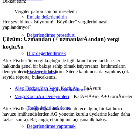
Dikkat edin:
Vergiler patron için bir meseledir
Emlakı değerlendirin
Her şeyi bilmek istiyorum! “Büyükler” vergilerini nasıl
yapılandırıyor?
Değerlendirme prosedürü
Çözüm: Uzmandan (+ uzmanlarÄ±ndan) vergi
koçluÄu
Düz değerlendirmek
Alex Fischer’in vergi koçluğu ile ilgili
konular
ve farklı sesler
hakkında
genel bir bakışa
sahip olmak istiyorsanız, katılımcıların
deneyimlerini tavsiye edebilirim. Sitede katılımcılarla yapılmış çok
Ev değerlemesi
sayıda röportaj bulacaksınız.
Alex Fischer’dan Vergi KoçluÄu
– BaÅvuru
Apartman bloğu değerlendirmek
Vergi KoçluÄu Deneyimleri
– KatÄ±lÄ±mcÄ± GörüÅmeleri
Trafik değeri belirleme
Alex Fischer, vergi uzmanları ve son derece ilginç bir katılımcı
havuzu (mühendislerden AG yönetim kurulu üyelerine kadar, daha
fazlası sonra). Başlangıç etkinliğinin açılışına ilk bakış:
Değerlendirme yaptırmak