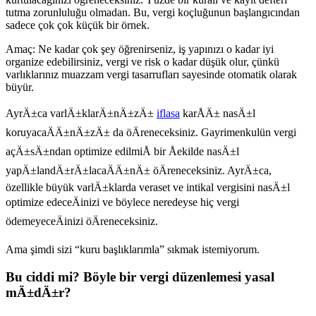
tutma zorunluluğu olmadan. Bu, vergi koçluğunun başlangıcından
sadece çok çok küçük bir örnek.
Amaç: Ne kadar çok şey öğrenirseniz, iş yapınızı o kadar iyi
organize edebilirsiniz, vergi ve risk o kadar düşük olur, çünkü
varlıklarınız muazzam vergi tasarrufları sayesinde otomatik olarak
büyür.
AyrÄ±ca varlÄ±klarÄ±nÄ±zÄ±
iflasa
karÅÄ± nasÄ±l
koruyacaÄÄ±nÄ±zÄ± da öÄreneceksiniz. Gayrimenkulün vergi
açÄ±sÄ±ndan optimize edilmiÅ bir Åekilde nasÄ±l
yapÄ±landÄ±rÄ±lacaÄÄ±nÄ± öÄreneceksiniz. AyrÄ±ca,
özellikle büyük varlÄ±klarda veraset ve intikal vergisini nasÄ±l
optimize edeceÄinizi ve böylece neredeyse hiç vergi
ödemeyeceÄinizi öÄreneceksiniz.
Ama şimdi sizi “kuru başlıklarımla” sıkmak istemiyorum.
Bu ciddi mi? Böyle bir vergi düzenlemesi yasal
mÄ±dÄ±r?