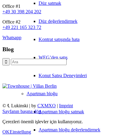
Düz satmak
Office #1
+49 30 398 204 202
Düz değerlendirmek
Office #2
+49 221 165 323 72
Whatsapp
Kontrat satışında hata
Blog
WEG’den satış
Konut Satışı Deneyimleri
Apartman bloğu
© ℄ Lukinski | by
CXMXO
|
Imprint
Sayfanın başına dön
Apartman bloğu satmak
Çerezleri önemli işlevler için kullanıyoruz.
Apartman bloğu değerlendirmek
OK
Einstellung