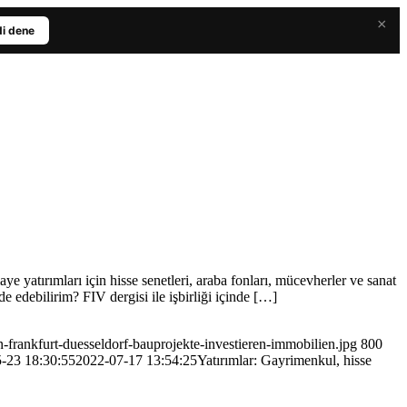
×
i dene
e yatırımları için hisse senetleri, araba fonları, mücevherler ve sanat
e edebilirim? FIV dergisi ile işbirliği içinde […]
frankfurt-duesseldorf-bauprojekte-investieren-immobilien.jpg
800
-23 18:30:55
2022-07-17 13:54:25
Yatırımlar: Gayrimenkul, hisse