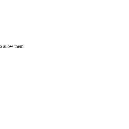
to allow them:
 direkt ins Postfach.