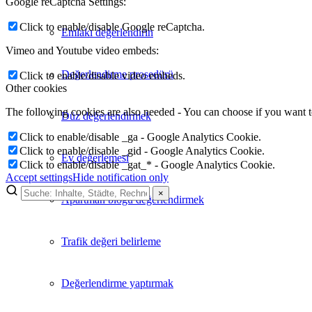
Google reCaptcha Settings:
Click to enable/disable Google reCaptcha.
Emlakı değerlendirin
Vimeo and Youtube video embeds:
Değerlendirme prosedürü
Click to enable/disable video embeds.
Other cookies
The following cookies are also needed - You can choose if you want 
Düz değerlendirmek
Click to enable/disable _ga - Google Analytics Cookie.
Click to enable/disable _gid - Google Analytics Cookie.
Ev değerlemesi
Click to enable/disable _gat_* - Google Analytics Cookie.
Accept settings
Hide notification only
×
Apartman bloğu değerlendirmek
×
Lukinski Newsletter
Trafik değeri belirleme
Exklusive Immobilien-Deals, Off-Market-Angebote und Markt-Insights
Değerlendirme yaptırmak
Kostenlos abonnieren
Kein Spam. Jederzeit abmeldbar.