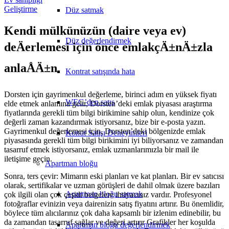
Geliştirme
Düz satmak
Kendi mülkünüzün (daire veya ev)
Düz değerlendirmek
deÄerlemesi için önce emlakçÄ±nÄ±zla
anlaÅÄ±n
Kontrat satışında hata
Dorsten için gayrimenkul değerleme, birinci adım en yüksek fiyatı
WEG’den satış
elde etmek anlamına gelir, Dorsten’deki emlak piyasası araştırma
fiyatlarında gerekli tüm bilgi birikimine sahip olun, kendinize çok
değerli zaman kazandırmak istiyorsanız, bize bir e-posta yazın.
Gayrimenkul değerlemesi için, Dorsten’deki bölgenizde emlak
Konut Satışı Deneyimleri
piyasasında gerekli tüm bilgi birikimini iyi biliyorsanız ve zamandan
tasarruf etmek istiyorsanız, emlak uzmanlarımızla bir mail ile
iletişime geçin.
Apartman bloğu
Sonra, ters çevir: Mimarın eski planları ve kat planları. Bir ev satıcısı
olarak, sertifikalar ve uzman görüşleri de dahil olmak üzere bazıları
Apartman bloğu satmak
çok ilgili olan çok çeşitli belgelere ihtiyacınız vardır. Profesyonel
fotoğraflar evinizin veya dairenizin satış fiyatını artırır. Bu önemlidir,
böylece tüm alıcılarınız çok daha kapsamlı bir izlenim edinebilir, bu
da zamandan tasarruf sağlar ve değeri artırır Grafikler her koşulda
Apartman bloğu değerlendirmek