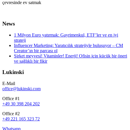
çevresinde ev satmak
News
1 Milyon Euro yatırmak: Gayrimenkul, ETF’ler ve en iyi
strateji
Influencer Marketing: Yaratıcılık stratejiyle buluşuyor – CM
Creator’ın bir parçası ol
Şirket meyvesi! Vitaminler! Enerji! Ofisin için küçük bir öneri
ve sağlıklı bir fikir
Lukinski
E-Mail
office@lukinski.com
Office #1
+49 30 398 204 202
Office #2
+49 221 165 323 72
Whatsapp