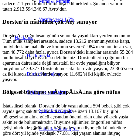
Miras & Mirasın
sadece 211 yeni konut birimi inşa edilmektedir. Şu anda yatırım
tutarı 2.913.594.346,67 Avro’dur.
Vasıfla vergi 1,5%
Dorsten’in mahallesi çok Åey sunuyor
Dorsten’de çoğu insan günün sonunda yaşadıkları yerden memnun.
Hakkında
Tüm mülk sahipleri arasında, sadece 13.212 memnuniyetsize karşı,
bu iyi dostane mahalle ve konumu seven 61.984 memnun insan var,
tam 48.772 daha fazla, ayrıca Dorsten’deki kiracılar arasında 55.284
Hakkımızda
mutlu insanla iyi hissi hissedebilirsiniz. Dorstenlilerin çoğunun bir
apartman dairesinde değil müstakil bir evde yaşadığını biliyor
muydunuz? 39.377 Dorstenli müstakil bir evde yaşıyor, 23.366’sı en
az iki kiracısı olan evlerde yaşıyor, 11.662’si iki kişilik evlerde
Direkt Satın alma
yaşıyor.
Bölgesel büyüme: yaÅ yapÄ±sÄ±na göre nüfus
Şehir göre satın alma
İstatistiksel olarak, Dorsten’de bir yaşın altında 594 bebek gibi çok
Satmak Berlin’de
sayıda genç sakinin yanı sıra 65 yaş ve üzeri 13.167 kişi gibi
bölgesel satın alma gücü açısından önemli olan daha yüksek yaşta
sakinler de bulunmaktadır. Büyüme eğilimleri öngörülen nüfus
gelişiminde de görülebilir: Eğilim devam ediyor, çünkü anketlere
Satmak Hamburg’da
göre dört yıl içinde yaklaşık 77.681 kişi yaşam alanına ihtiyaç