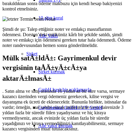
bırakıldıktan sonra ödeme makbuzu için kendi hesap bakiyenizi
kontrol etmelisiniz.
10 altın kural
Şimdi de şu: Talep ettiğiniz noter ve emlakçı masraflarının
ödenmesi. Dorsten’deki mülkünüz kârlı bir şekilde satıldı, şimdi
Aile Vakfı
noter ve emlakçı için ödenmesi gereken tutar hala ödenmedi. Ödeme
noter randevusundan hemen sonra gönderilmelidir.
Şirket
Mülk satÄ±ldÄ±: Gayrimenkul devir
vergisinin taÅÄ±yÄ±cÄ±ya
Şirket kurmak
aktarÄ±lmasÄ±
GmbH basit bir açıklamayla
. Satın alma ve satış arasında 10 yıldan az bir süre varsa, sermaye
kazancı üzerinden vergi ödemeniz gerekecek, kilise vergisi ve
dayanışma ek ücreti de eklenecektir. Bununla birlikte, istisnalar da
vardır; örneğin, mal sahibi olarak mülkünüzde veya dairenizde 3
Gayrimenkul GmbH / VV GmbH
yıldan fazla bir süredir fiilen yaşadıysanız ve hiç kiraya
vermediyseniz, ancak evinizde üç yıldan fazla bir süredir
yaşadığınızı ve kiraya vermediğinizi kanıtlayabilirseniz, sermaye
Aile vakıf kurmak
kazancı vergisinden muaf tutulacaksınız.