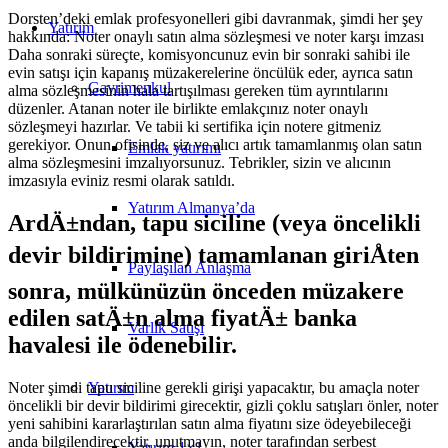
Dorsten’deki emlak profesyonelleri gibi davranmak, şimdi her şey
Yatırım
hakkında: Noter onaylı satın alma sözleşmesi ve noter karşı imzası
Daha sonraki süreçte, komisyoncunuz evin bir sonraki sahibi ile
evin satışı için kapanış müzakerelerine öncülük eder, ayrıca satın
Gayrimenkul
alma sözleşmesinin hala tartışılması gereken tüm ayrıntılarını
düzenler. Atanan noter ile birlikte emlakçınız noter onaylı
sözleşmeyi hazırlar. Ve tabii ki sertifika için notere gitmeniz
gerekiyor. Onun ofisinde, siz ve alıcı artık tamamlanmış olan satın
Emlak yatırımı
alma sözleşmesini imzalıyorsunuz. Tebrikler, sizin ve alıcının
imzasıyla eviniz resmi olarak satıldı.
Yatırım Almanya’da
ArdÄ±ndan, tapu siciline (veya öncelikli
devir bildirimine) tamamlanan giriÅten
Paylaşılan Anlaşma
sonra, mülkünüzün önceden müzakere
edilen satÄ±n alma fiyatÄ± banka
Varlık Satışı
havalesi ile ödenebilir.
Yatırım
Noter şimdi tapu siciline gerekli girişi yapacaktır, bu amaçla noter
öncelikli bir devir bildirimi girecektir, gizli çoklu satışları önler, noter
yeni sahibini kararlaştırılan satın alma fiyatını size ödeyebileceği
anda bilgilendirecektir, unutmayın, noter tarafından serbest
Yatırım 1×1