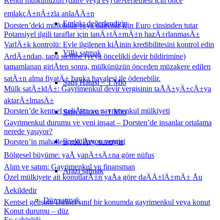
Kendi mülkünüzün (daire veya ev) deÄerlemesi için önce
emlakçÄ±nÄ±zla anlaÅÄ±n
Emlakı değerlendirin
Dorsten’deki mülkünüz veya daireniz için Euro cinsinden tutar
Potansiyel ilgili taraflar için tanÄ±tÄ±mÄ±n hazÄ±rlanmasÄ±
VarlÄ±k kontrolü: Evle ilgilenen kiÅinin kredibilitesini kontrol edin
Villa satmak
ArdÄ±ndan, tapu siciline (veya öncelikli devir bildirimine)
tamamlanan giriÅten sonra, mülkünüzün önceden müzakere edilen
satÄ±n alma fiyatÄ± banka havalesi ile ödenebilir.
Satış Hatası < 1 Mio
Mülk satÄ±ldÄ±: Gayrimenkul devir vergisinin taÅÄ±yÄ±cÄ±ya
aktarÄ±lmasÄ±
Dorsten’de kentsel geliÅim ve gayrimenkul mülkiyeti
Satış Hatası > 1 Mio
Gayrimenkul durumu ve yeni inşaat – Dorsten’de insanlar ortalama
nerede yaşıyor?
Spekülasyon vergisi
Dorsten’in mahallesi çok Åey sunuyor
Bölgesel büyüme: yaÅ yapÄ±sÄ±na göre nüfus
Alım ve satım: Gayrimenkul ve finansman
Arazi satmak
Özel mülkiyete ait konutlarÄ±n yaÅa göre daÄÄ±lÄ±mÄ± Åu
Åekildedir
Düz
satmak
Kentsel gelişim: Birinci sınıf bir konumda gayrimenkul veya konut
Konut durumu – düz
Ev sahipliği