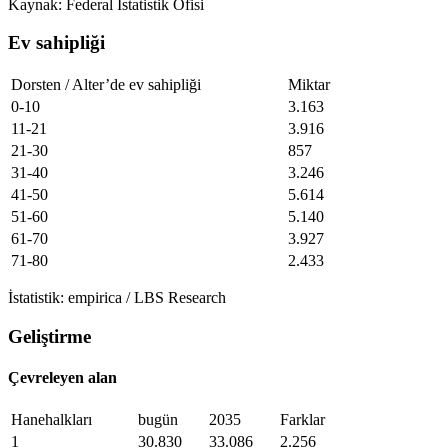
Kaynak: Federal İstatistik Ofisi
Ev sahipliği
Dorsten / Alter’de ev sahipliği
Miktar
0-10
3.163
11-21
3.916
21-30
857
31-40
3.246
41-50
5.614
51-60
5.140
61-70
3.927
71-80
2.433
İstatistik: empirica / LBS Research
Geliştirme
Çevreleyen alan
Hanehalkları
bugün
2035
Farklar
1
30.830
33.086
2.256