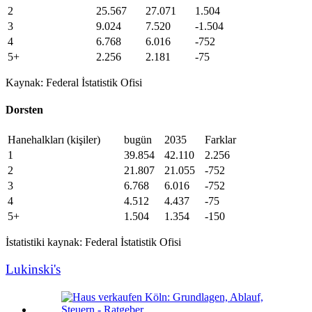
2
25.567
27.071
1.504
3
9.024
7.520
-1.504
4
6.768
6.016
-752
5+
2.256
2.181
-75
Kaynak: Federal İstatistik Ofisi
Dorsten
Hanehalkları (kişiler)
bugün
2035
Farklar
1
39.854
42.110
2.256
2
21.807
21.055
-752
3
6.768
6.016
-752
4
4.512
4.437
-75
5+
1.504
1.354
-150
İstatistiki kaynak: Federal İstatistik Ofisi
Lukinski's