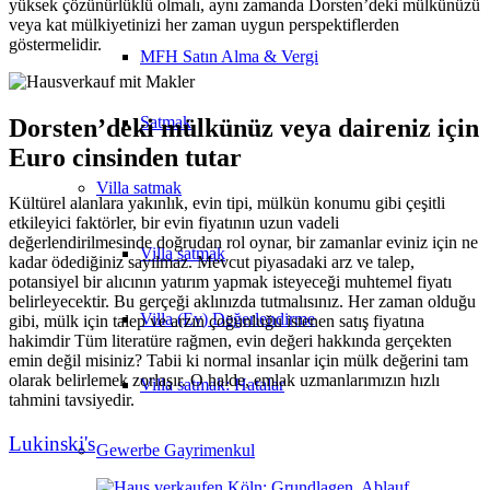
yüksek çözünürlüklü olmalı, aynı zamanda Dorsten’deki mülkünüzü
veya kat mülkiyetinizi her zaman uygun perspektiflerden
göstermelidir.
MFH Satın Alma & Vergi
Satmak
Dorsten’deki mülkünüz veya daireniz için
Euro cinsinden tutar
Villa
satmak
Kültürel alanlara yakınlık, evin tipi, mülkün konumu gibi çeşitli
etkileyici faktörler, bir evin fiyatının uzun vadeli
değerlendirilmesinde doğrudan rol oynar, bir zamanlar eviniz için ne
Villa satmak
kadar ödediğiniz sayılmaz. Mevcut piyasadaki arz ve talep,
potansiyel bir alıcının yatırım yapmak isteyeceği muhtemel fiyatı
belirleyecektir. Bu gerçeği aklınızda tutmalısınız. Her zaman olduğu
Villa (Ev) Değerlendirme
gibi, mülk için talep ve arzın çoğunluğu istenen satış fiyatına
hakimdir Tüm literatüre rağmen, evin değeri hakkında gerçekten
emin değil misiniz? Tabii ki normal insanlar için mülk değerini tam
olarak belirlemek zorlaşır. O halde, emlak uzmanlarımızın hızlı
Villa satmak: Hatalar
tahmini tavsiyedir.
Lukinski's
Gewerbe
Gayrimenkul