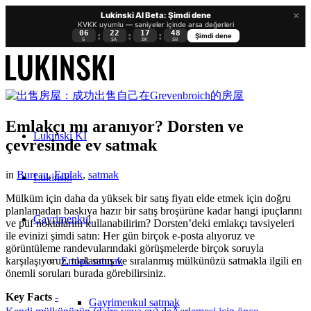
×
Lukinski AI Beta: Şimdi dene
KVKK uyumlu — saniyeler içinde arsa değerleri
06
22
17
47
:
:
:
Şimdi dene
G
SA
DK
SN
Emlakçı mı aranıyor? Dorsten ve
Lukinski KI
çevresinde ev satmak
in
Bureau
,
Emlak
,
satmak
Lukinski
Mülküm için daha da yüksek bir satış fiyatı elde etmek için doğru
planlamadan baskıya hazır bir satış broşürüne kadar hangi ipuçlarını
Gayrimenkul
ve püf noktalarını kullanabilirim? Dorsten’deki emlakçı tavsiyeleri
ile evinizi şimdi satın: Her gün birçok e-posta alıyoruz ve
görüntüleme randevularındaki görüşmelerde birçok soruyla
Emlak satmak
karşılaşıyoruz, toplanmış ve sıralanmış mülkünüzü satmakla ilgili en
önemli soruları burada görebilirsiniz.
Key Facts
-
Gayrimenkul satmak