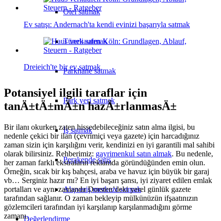
Otel satmak
Ev satışı: Andernach'ta kendi evinizi başarıyla satmak
Tüneli satmak
Dreieich'te bir ev satmak
Parkhane satmak
Potansiyel ilgili taraflar için
Park yeri satmak
tanÄ±tÄ±mÄ±n hazÄ±rlanmasÄ±
Bir ilanı okurken zaten hissedebileceğiniz satın alma ilgisi, bu
İş satmak
nedenle çekici bir ilan (çevrimiçi veya gazete) için harcadığınız
zaman sizin için karşılığını verir, kendinizi en iyi garantili mal sahibi
olarak bilirsiniz. Rehberimiz:
gayrimenkul satın almak
. Bu nedenle,
Perakende satış
her zaman farklı ekstraların reklamda göründüğünden emin olun.
Örneğin, sıcak bir kış bahçesi, araba ve havuz için büyük bir garaj
vb… Serginiz hazır mı? En iyi başarı şansı, iyi ziyaret edilen emlak
portalları ve aynı zamanda Dorsten’deki yerel günlük gazete
Alışveriş merkezi satmak
tarafından sağlanır. O zaman bekleyip mülkünüzün ifşaatınızın
gözlemcileri tarafından iyi karşılanıp karşılanmadığını görme
zamanı.
Değerlendirme