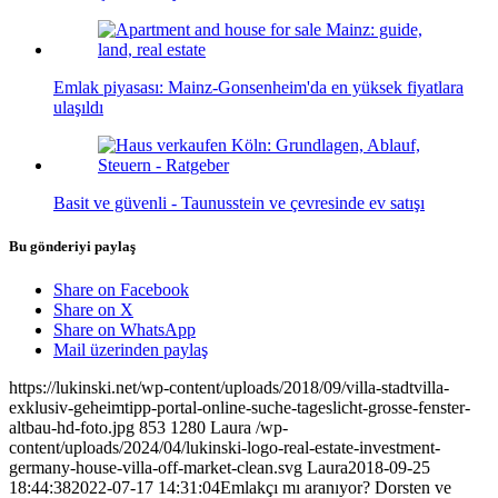
Emlak piyasası: Mainz-Gonsenheim'da en yüksek fiyatlara
ulaşıldı
Basit ve güvenli - Taunusstein ve çevresinde ev satışı
Bu gönderiyi paylaş
Share on Facebook
Share on X
Share on WhatsApp
Mail üzerinden paylaş
https://lukinski.net/wp-content/uploads/2018/09/villa-stadtvilla-
exklusiv-geheimtipp-portal-online-suche-tageslicht-grosse-fenster-
altbau-hd-foto.jpg
853
1280
Laura
/wp-
content/uploads/2024/04/lukinski-logo-real-estate-investment-
germany-house-villa-off-market-clean.svg
Laura
2018-09-25
18:44:38
2022-07-17 14:31:04
Emlakçı mı aranıyor? Dorsten ve