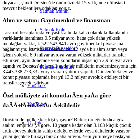
duyacak, şimdi Dorsten’de önümüzdeki 15 yıl içinde nüfustaki
mevcut beklentilere odaklanıyoruz.
Satmak Münih
Alım ve satım: Gayrimenkul ve finansman
Satmak Köln
Tasarruf hesaplarında ve yastık altında kalıcı olarak kullanılabilir
varlıklarda inanılmaz 0,5 milyar avro, hatta çok daha yüksek
meblağlar, yaklaşık 522.543.840 avro gayrimenkul piyasasına
Satmak Düsseldorf
bağlanmıştır. İstatistiksel olarak, her 12 ayda bir alım-satım veya
işlem yoluyla 6,9 milyar avroya varan yüksek miktarlar transfer
edilirken, aynı dönemde yeni konutların inşası için 2,9 milyar avro
taşındı ve Dorsten’de her 12 ayda bir mülklerin modernizasyonu için
Satmak Frankfurt
3.443.338.773,33 avroya varan yatırım yapıldı. Dorsten’deki ev ve
konut piyasası toplamda her yıl 13,2 milyar avroluk etkileyici bir
transfer gerçekleştiriyor.
Emlakçı?
Özel mülkiyete ait konutlarÄ±n yaÅa göre
YouTube
daÄÄ±lÄ±mÄ± Åu Åekildedir
Dorsten’de mülkte kaç kişi yaşıyor? Birkaç örneğe hızlıca göz
TikTok
atalım: empirica’ya göre, 10 yaşına kadar olan 3.163 küçük çocuk
artık ebeveynlerinin sahip olduğu evlerde veya dairelerde yaşıyor,
yıllar geçtikçe bu sayı biraz daha artıyor. Yeni yürümeye başlayan