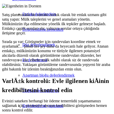
Emlakı değerlendirin
Satış planınızdaki bir sonraki zorluk olarak bir emlak uzmanı gibi
satış yapın: Mülk taleplerini ve genel aramaları yönetin.
Mülkünüzün ifşa edilmesine yönelik ilk tepkiler gelmeye başladı.
Emlakçı çeşitli soruları alır, yalnızca sorular ortaya çıktığında
Değerlendirme prosedürü
iletişime geçer.
Sırada şu var: Görüşmeler için randevuları koordine etmek ve
Düz değerlendirmek
ayarlamak… Şimdi her şey daha da heyecanlı hale geliyor. Atanan
emlakçı, mülkünüzün konumu ve türüyle ilgilenen potansiyel
alıcılarla düzenli olarak görüntüleme randevuları düzenler, her
randevuyu o alır, elbette mülk sahibi olarak siz de randevuda
Ev değerlemesi
olabilirsiniz. Yaklaşan görüntüleme randevusunda yepyeni bir araba
gibi bakımlı bir izlenim bıraktığınızdan emin olun.
Apartman bloğu değerlendirmek
VarlÄ±k kontrolü: Evle ilgilenen kiÅinin
kredibilitesini kontrol edin
Trafik değeri belirleme
Evinizi satarken herhangi bir ödeme temerrüdü yaşamamanızı
sağlamak için, potansiyel alıcının kredibilitesi görüşmeden hemen
Değerlendirme yaptırmak
sonra kontrol edilir.