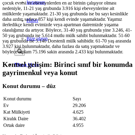
Instagram
çocuk evresi ve ebeveynlerden en az birinin çalışıyor olması
nedeniyle, 11-21 yaş grubunda 3.916 kişi ebeveynlerine ait
mülklerde yaşamaktadır. 21-30 yaş grubunda ise bu sayı kesinlikle
daha azdır; sadece 857 kişi kendi evinde yaşamaktadır. Yaşımız
Haber
ilerledikçe kendi evimizde veya apartman dairemizde yaşama
olasılığımız da artıyor. Böylece, 31-40 yaş grubunda yine 3.246, 41-
50 yaş grubunda ise 5.614 mutlu mülk sahibi bulunmaktadır. 51-60
Bize ulaşın
yaş grubunda ise 5.140 Dorstenli mülk sahibidir. 61-70 yaş arasında
3.927 kişi bulunmaktadır, daha fazlası da satış yapmaktadır ve
böylece toplam 75.196 sakin arasında 2.433 kişi bulunmaktadır.
Kentsel gelişim: Birinci sınıf bir konumda
Menu
Menu
gayrimenkul veya konut
Konut durumu – düz
Konut durumu
Sayı
Ev
29.206
Kat Mülkiyeti
4.625
Kiralık Daire
36.402
Ortak daire
4.955