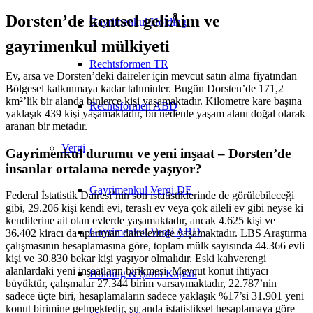
Dorsten’de kentsel geliÅim ve
Gayrimenkul Holding
gayrimenkul mülkiyeti
Rechtsformen TR
Ev, arsa ve Dorsten’deki daireler için mevcut satın alma fiyatından
Bölgesel kalkınmaya kadar tahminler. Bugün Dorsten’de 171,2
km²’lik bir alanda binlerce kişi yaşamaktadır. Kilometre kare başına
Rechtsformen ABD
yaklaşık 439 kişi yaşamaktadır, bu nedenle yaşam alanı doğal olarak
aranan bir metadır.
Vergi
Gayrimenkul durumu ve yeni inşaat – Dorsten’de
insanlar ortalama nerede yaşıyor?
Gayrimenkul Vergi DE
Federal İstatistik Dairesi’nin son istatistiklerinde de görülebileceği
gibi, 29.206 kişi kendi evi, teraslı ev veya çok aileli ev gibi neyse ki
kendilerine ait olan evlerde yaşamaktadır, ancak 4.625 kişi ve
Gayrimenkul Vergi ABD
36.402 kiracı da apartman dairelerinde yaşamaktadır. LBS Araştırma
çalışmasının hesaplamasına göre, toplam mülk sayısında 44.366 evli
kişi ve 30.830 bekar kişi yaşıyor olmalıdır. Eski kahverengi
alanlardaki yeni inşaatların birikmesi. Mevcut konut ihtiyacı
Holding & Şartlı Kapsül
büyüktür, çalışmalar 27.344 birim varsaymaktadır, 22.787’nin
sadece üçte biri, hesaplamaların sadece yaklaşık %17’si 31.901 yeni
konut birimine gelmektedir, şu anda istatistiksel hesaplamaya göre