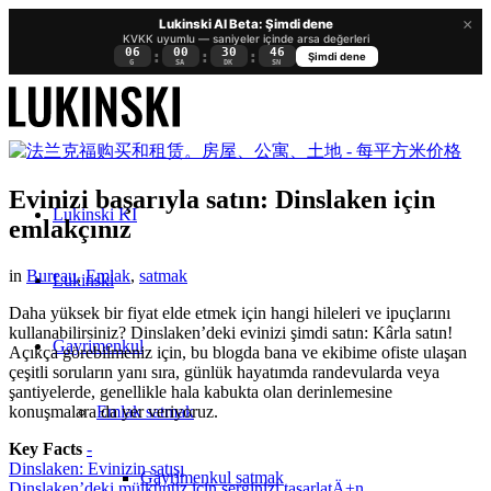
×
Lukinski AI Beta: Şimdi dene
KVKK uyumlu — saniyeler içinde arsa değerleri
06
00
30
45
:
:
:
Şimdi dene
G
SA
DK
SN
Evinizi başarıyla satın: Dinslaken için
Lukinski KI
emlakçınız
in
Bureau
,
Emlak
,
satmak
Lukinski
Daha yüksek bir fiyat elde etmek için hangi hileleri ve ipuçlarını
kullanabilirsiniz? Dinslaken’deki evinizi şimdi satın: Kârla satın!
Gayrimenkul
Açıkça görebilmeniz için, bu blogda bana ve ekibime ofiste ulaşan
çeşitli soruların yanı sıra, günlük hayatımda randevularda veya
şantiyelerde, genellikle hala kabukta olan derinlemesine
Emlak satmak
konuşmalara da yer veriyoruz.
Key Facts
-
Dinslaken: Evinizin satışı
Gayrimenkul satmak
Dinslaken’deki mülkünüz için serginizi tasarlatÄ±n