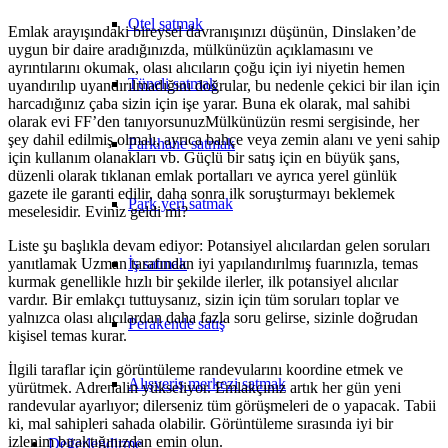
Otel satmak
Emlak arayışındaki bireysel davranışınızı düşünün, Dinslaken’de
uygun bir daire aradığınızda, mülkünüzün açıklamasını ve
ayrıntılarını okumak, olası alıcıların çoğu için iyi niyetin hemen
Tüneli satmak
uyandırılıp uyandırılmadığını doğrular, bu nedenle çekici bir ilan için
harcadığınız çaba sizin için işe yarar. Buna ek olarak, mal sahibi
olarak evi FF’den tanıyorsunuzMülkünüzün resmi sergisinde, her
şey dahil edilmiş olmalı, ayrıca bahçe veya zemin alanı ve yeni sahip
Parkhane satmak
için kullanım olanakları vb. Güçlü bir satış için en büyük şans,
düzenli olarak tıklanan emlak portalları ve ayrıca yerel günlük
gazete ile garanti edilir, daha sonra ilk soruşturmayı beklemek
Park yeri satmak
meselesidir. Eviniz geldi mi?
Liste şu başlıkla devam ediyor: Potansiyel alıcılardan gelen soruları
İş satmak
yanıtlamak Uzman tarafından iyi yapılandırılmış fuarınızla, temas
kurmak genellikle hızlı bir şekilde ilerler, ilk potansiyel alıcılar
vardır. Bir emlakçı tuttuysanız, sizin için tüm soruları toplar ve
yalnızca olası alıcılardan daha fazla soru gelirse, sizinle doğrudan
Perakende satış
kişisel temas kurar.
İlgili taraflar için görüntüleme randevularını koordine etmek ve
Alışveriş merkezi satmak
yürütmek. Adrenalin yükseliyor. Emlakçınız artık her gün yeni
randevular ayarlıyor; dilerseniz tüm görüşmeleri de o yapacak. Tabii
ki, mal sahipleri sahada olabilir. Görüntüleme sırasında iyi bir
izlenim bıraktığınızdan emin olun.
Değerlendirme