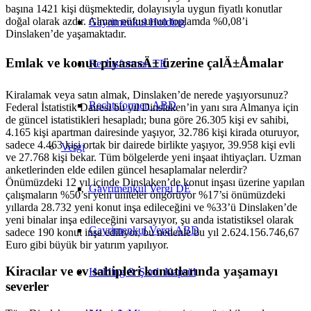
başına 1421 kişi düşmektedir, dolayısıyla uygun fiyatlı konutlar
doğal olarak azdır. Alman nüfusunun toplamda %0,08’i
Gayrimenkul Holding
Dinslaken’de yaşamaktadır.
Emlak ve konut piyasasÄ± üzerine çalÄ±Åmalar
Rechtsformen TR
Kiralamak veya satın almak, Dinslaken’de nerede yaşıyorsunuz?
Rechtsformen ABD
Federal İstatistik Dairesi bu yıl Dinslaken’in yanı sıra Almanya için
de güncel istatistikleri hesapladı; buna göre 26.305 kişi ev sahibi,
4.165 kişi apartman dairesinde yaşıyor, 32.786 kişi kirada oturuyor,
sadece 4.463 kişi ortak bir dairede birlikte yaşıyor, 39.958 kişi evli
Vergi
ve 27.768 kişi bekar. Tüm bölgelerde yeni inşaat ihtiyaçları. Uzman
anketlerinden elde edilen güncel hesaplamalar nelerdir?
Önümüzdeki 12 yıl içinde Dinslaken’de konut inşası üzerine yapılan
Gayrimenkul Vergi DE
çalışmaların %50’si yeni üniteler öngörüyor %17’si önümüzdeki
yıllarda 28.732 yeni konut inşa edileceğini ve %33’ü Dinslaken’de
yeni binalar inşa edileceğini varsayıyor, şu anda istatistiksel olarak
Gayrimenkul Vergi ABD
sadece 190 konut inşa ediliyor, bu nedenle bu yıl 2.624.156.746,67
Euro gibi büyük bir yatırım yapılıyor.
Kiracılar ve ev sahipleri konutlarında yaşamayı
Holding & Şartlı Kapsül
severler