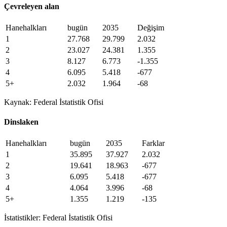
Çevreleyen alan
Hanehalkları
bugün
2035
Değişim
1
27.768
29.799
2.032
2
23.027
24.381
1.355
3
8.127
6.773
-1.355
4
6.095
5.418
-677
5+
2.032
1.964
-68
Kaynak: Federal İstatistik Ofisi
Dinslaken
Hanehalkları
bugün
2035
Farklar
1
35.895
37.927
2.032
2
19.641
18.963
-677
3
6.095
5.418
-677
4
4.064
3.996
-68
5+
1.355
1.219
-135
İstatistikler: Federal İstatistik Ofisi