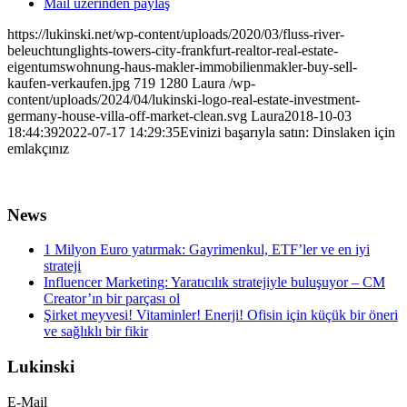
Mail üzerinden paylaş
https://lukinski.net/wp-content/uploads/2020/03/fluss-river-
beleuchtunglights-towers-city-frankfurt-realtor-real-estate-
eigentumswohnung-haus-makler-immobilienmakler-buy-sell-
kaufen-verkaufen.jpg
719
1280
Laura
/wp-
content/uploads/2024/04/lukinski-logo-real-estate-investment-
germany-house-villa-off-market-clean.svg
Laura
2018-10-03
18:44:39
2022-07-17 14:29:35
Evinizi başarıyla satın: Dinslaken için
emlakçınız
News
1 Milyon Euro yatırmak: Gayrimenkul, ETF’ler ve en iyi
strateji
Influencer Marketing: Yaratıcılık stratejiyle buluşuyor – CM
Creator’ın bir parçası ol
Şirket meyvesi! Vitaminler! Enerji! Ofisin için küçük bir öneri
ve sağlıklı bir fikir
Lukinski
E-Mail