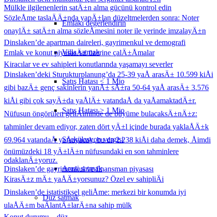
Mülkle ilgilenenlerin satÄ±n alma gücünü kontrol edin
SözleÅme taslaÄÄ±nda yapÄ±lan düzeltmelerden sonra: Noter
Emlakı değerlendirin
onaylÄ± satÄ±n alma sözleÅmesini noter ile yerinde imzalayÄ±n
Dinslaken’de apartman daireleri, gayrimenkul ve demografi
Villa satmak
Emlak ve konut piyasasÄ± üzerine çalÄ±Åmalar
Kiracılar ve ev sahipleri konutlarında yaşamayı severler
Dinslaken’deki Sturukturplanung’da 25-39 yaÅ arasÄ± 10.599 kiÅi
Satış Hatası < 1 Mio
gibi bazÄ± genç sakinlerin yanÄ± sÄ±ra 50-64 yaÅ arasÄ± 3.576
kiÅi gibi çok sayÄ±da yaÅlÄ± vatandaÅ da yaÅamaktadÄ±r.
Satış Hatası > 1 Mio
Nüfusun öngörülen geliÅiminde de büyüme bulacaksÄ±nÄ±z:
tahminler devam ediyor, zaten dört yÄ±l içinde burada yaklaÅÄ±k
Spekülasyon vergisi
69.964 vatandaÅ yaÅayacak, bu da 2.238 kiÅi daha demek, Åimdi
önümüzdeki 18 yÄ±lÄ±n nüfusundaki en son tahminlere
odaklanÄ±yoruz.
Arazi satmak
Dinslaken’de gayrimenkul ve finansman piyasası
KirasÄ±z mÄ± yaÅÄ±yorsunuz? Özel ev sahipliÄi
Dinslaken’de istatistiksel geliÅme: merkezi bir konumda iyi
Düz
satmak
ulaÅÄ±m baÄlantÄ±larÄ±na sahip mülk
Konut durumu – düz