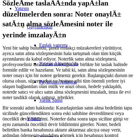
SözleÅme taslaÄÄ±nda yapÄ±lan
Yatırım
düzeltmelerden sonra: Noter onaylÄ±
satÄ±n alma sözleÅmesini noter ile
Gayrimenkul
yerinde imzalayÄ±n
Emlak yatırımı
Yeni bir sahip bulundu, şimdi emlakçı müzakereleri yürütüyor,
ayrıca satın alma sözleşmesinin hala tartışmalı olan tüm küçük
ayrıntılarını da kabul ediyor. Noterlik satın alma sözleşmesi,
Yatırım Almanya’da
profesyoneliniz tarafından noterliğinizle birlikte bir taslak halinde
formüle edilir ve hazırlanır. Ve tabii ki, satın alma sözleşmesinin
noter onayı için bir notere gelmeniz gerekir. Başlangıçtaki durum ne
olursa olsun, süpermarket ve hastane gibi tüm önemli yerlere iyi
Paylaşılan Anlaşma
ulaşım bağlantıları olan mülk ve arazi olsun, hedefe yaklaşıldı,
noterde satıcı ve alıcı satın alma sözleşmesini imzaladı, imza ile evi
noter tasdikli olarak sattınız, tebrikler.
Varlık Satışı
Bir sonraki adım hakkında: Kararlaştırılan satın alma bedelinin tapu
sicilinde güncellendikten sonra eski sahibine devredilmesi veya
Yatırım
öncelikli devir bildirimi. Noterler daha sonra tapu siciline girişi ve
aynı zamanda öncelikli devir bildirimini girerler. Noter, bedeli
belirtilen banka hesabınıza aktarır aktarmaz alıcıya onay verir,
ardından ödemenin alındığını görmek için hesabınızı kontrol
Yatırım 1×1