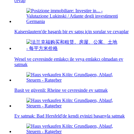
cevap
Kaiserslautern'de başarılı bir ev satışı için sorular ve cevaplar
Wesel ve çevresinde emlakçı ile veya emlakçı olmadan ev
satmak
Basit ve güvenli: Rheine ve çevresinde ev satmak
Ev satmak: Bad Hersfeld'de kendi evinizi başarıyla satmak