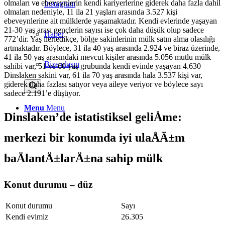
olmaları ve ebeveynlerin kendi kariyerlerine giderek daha fazla dahil
Instagram
olmaları nedeniyle, 11 ila 21 yaşları arasında 3.527 kişi
ebeveynlerine ait mülklerde yaşamaktadır. Kendi evlerinde yaşayan
21-30 yaş arası gençlerin sayısı ise çok daha düşük olup sadece
Haber
772’dir. Yaş ilerledikçe, bölge sakinlerinin mülk satın alma olasılığı
artmaktadır. Böylece, 31 ila 40 yaş arasında 2.924 ve biraz üzerinde,
41 ila 50 yaş arasındaki mevcut kişiler arasında 5.056 mutlu mülk
Bize ulaşın
sahibi var, 51 ve 60 yaş grubunda kendi evinde yaşayan 4.630
Dinslaken sakini var, 61 ila 70 yaş arasında hala 3.537 kişi var,
giderek daha fazlası satıyor veya aileye veriyor ve böylece sayı
sadece 2.191’e düşüyor.
Menu
Menu
Dinslaken’de istatistiksel geliÅme:
merkezi bir konumda iyi ulaÅÄ±m
baÄlantÄ±larÄ±na sahip mülk
Konut durumu – düz
Konut durumu
Sayı
Kendi evimiz
26.305