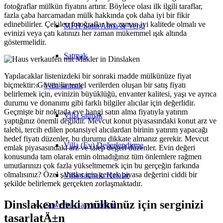
fotoğraflar mülkün fiyatını artırır. Böylece olası ilk ilgili taraflar,
fazla çaba harcamadan mülk hakkında çok daha iyi bir fikir
edinebilirler. Çekilen fotoğraflar her zaman iyi kalitede olmalı ve
MFH Satın Alma & Vergi
evinizi veya çatı katınızı her zaman mükemmel ışık altında
göstermelidir.
Satmak
Yapılacaklar listenizdeki bir sonraki madde mülkünüze fiyat
biçmektir: Güvenilir temel verilerden oluşan bir satış fiyatı
Villa
satmak
belirlemek için, evinizin büyüklüğü, envanter kalitesi, yaşı ve ayrıca
durumu ve donanımı gibi farklı bilgiler alıcılar için değerlidir.
Geçmişte bir noktada eve hangi satın alma fiyatıyla yatırım
Villa satmak
yaptığınız önemli değildir. Mevcut konut piyasasındaki konut arz ve
talebi, tercih edilen potansiyel alıcılardan birinin yatırım yapacağı
hedef fiyatı düzenler, bu durumu dikkate almanız gerekir. Mevcut
Villa (Ev) Değerlendirme
emlak piyasasındaki arz ve talep değeri düzenler. Evin değeri
konusunda tam olarak emin olmadığınız tüm önlemlere rağmen
umutlarınızı çok fazla yükseltmemek için bu gerçeğin farkında
olmalısınız? Özel şahıslar için gerçek piyasa değerini ciddi bir
Villa satmak: Hatalar
şekilde belirlemek gerçekten zorlaşmaktadır.
Dinslaken’deki mülkünüz için serginizi
Gewerbe
Gayrimenkul
tasarlatÄ±n