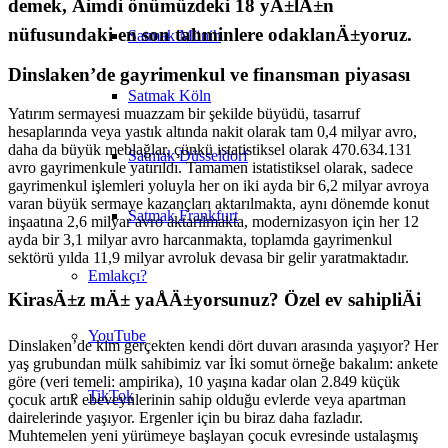
demek, Åimdi önümüzdeki 18 yÄ±lÄ±n
nüfusundaki en son tahminlere odaklanÄ±yoruz.
Satmak Münih
Dinslaken’de gayrimenkul ve finansman piyasası
Satmak Köln
Yatırım sermayesi muazzam bir şekilde büyüdü, tasarruf
hesaplarında veya yastık altında nakit olarak tam 0,4 milyar avro,
daha da büyük meblağlar, çünkü istatistiksel olarak 470.634.131
Satmak Düsseldorf
avro gayrimenkule yatırıldı. Tamamen istatistiksel olarak, sadece
gayrimenkul işlemleri yoluyla her on iki ayda bir 6,2 milyar avroya
varan büyük sermaye kazançları aktarılmakta, aynı dönemde konut
Satmak Frankfurt
inşaatına 2,6 milyar avro aktarılmakta, modernizasyon için her 12
ayda bir 3,1 milyar avro harcanmakta, toplamda gayrimenkul
sektörü yılda 11,9 milyar avroluk devasa bir gelir yaratmaktadır.
Emlakçı?
KirasÄ±z mÄ± yaÅÄ±yorsunuz? Özel ev sahipliÄi
YouTube
Dinslaken’de kim gerçekten kendi dört duvarı arasında yaşıyor? Her
yaş grubundan mülk sahibimiz var İki somut örneğe bakalım: ankete
göre (veri temeli: ampirika), 10 yaşına kadar olan 2.849 küçük
TikTok
çocuk artık ebeveynlerinin sahip olduğu evlerde veya apartman
dairelerinde yaşıyor. Ergenler için bu biraz daha fazladır.
Muhtemelen yeni yürümeye başlayan çocuk evresinde ustalaşmış