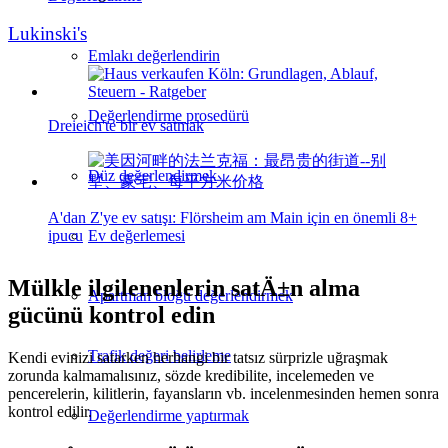
Lukinski's
Emlakı değerlendirin
Değerlendirme prosedürü
Dreieich'te bir ev satmak
Düz değerlendirmek
A'dan Z'ye ev satışı: Flörsheim am Main için en önemli 8+
ipucu
Ev değerlemesi
Mülkle ilgilenenlerin satÄ±n alma
Apartman bloğu değerlendirmek
gücünü kontrol edin
Trafik değeri belirleme
Kendi evinizi satarken herhangi bir tatsız sürprizle uğraşmak
zorunda kalmamalısınız, sözde kredibilite, incelemeden ve
pencerelerin, kilitlerin, fayansların vb. incelenmesinden hemen sonra
kontrol edilir.
Değerlendirme yaptırmak