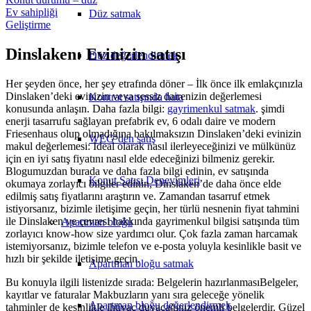
Ev sahipliği
Düz satmak
Geliştirme
Dinslaken: Evinizin satışı
Düz değerlendirmek
Her şeyden önce, her şey etrafında döner – İlk önce ilk emlakçınızla
Dinslaken’deki evinizin veya sessiz dairenizin değerlemesi
Kontrat satışında hata
konusunda anlaşın. Daha fazla bilgi:
gayrimenkul satmak
. şimdi
enerji tasarrufu sağlayan prefabrik ev, 6 odalı daire ve modern
Friesenhaus olup olmadığına bakılmaksızın Dinslaken’deki evinizin
WEG’den satış
makul değerlemesi: İdeal olarak nasıl ilerleyeceğinizi ve mülkünüz
için en iyi satış fiyatını nasıl elde edeceğinizi bilmeniz gerekir.
Blogumuzdan burada ve daha fazla bilgi edinin, ev satışında
Konut Satışı Deneyimleri
okumaya zorlayıcı bilgiler edinin, Dinslaken’de daha önce elde
edilmiş satış fiyatlarını araştırın ve. Zamandan tasarruf etmek
istiyorsanız, bizimle iletişime geçin, her türlü nesnenin fiyat tahmini
ile Dinslaken ve çevresi hakkında gayrimenkul bilgisi satışında tüm
Apartman bloğu
zorlayıcı know-how size yardımcı olur. Çok fazla zaman harcamak
istemiyorsanız, bizimle telefon ve e-posta yoluyla kesinlikle basit ve
hızlı bir şekilde iletişime geçin.
Apartman bloğu satmak
Bu konuyla ilgili listenizde sırada: Belgelerin hazırlanmasıBelgeler,
kayıtlar ve faturalar Makbuzların yanı sıra geleceğe yönelik
Apartman bloğu değerlendirmek
tahminler de kesinlikle ihtiyaç duyacağınız önemli belgelerdir. Güzel