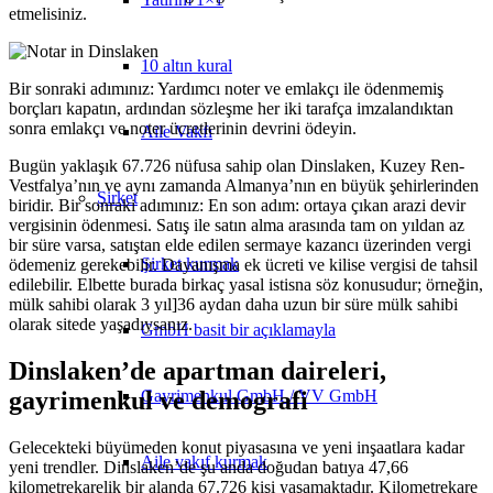
etmelisiniz.
10 altın kural
Bir sonraki adımınız: Yardımcı noter ve emlakçı ile ödenmemiş
borçları kapatın, ardından sözleşme her iki tarafça imzalandıktan
sonra emlakçı ve noter ücretlerinin devrini ödeyin.
Aile Vakfı
Bugün yaklaşık 67.726 nüfusa sahip olan Dinslaken, Kuzey Ren-
Vestfalya’nın ve aynı zamanda Almanya’nın en büyük şehirlerinden
Şirket
biridir. Bir sonraki adımınız: En son adım: ortaya çıkan arazi devir
vergisinin ödenmesi. Satış ile satın alma arasında tam on yıldan az
bir süre varsa, satıştan elde edilen sermaye kazancı üzerinden vergi
Şirket kurmak
ödemeniz gerekebilir. Dayanışma ek ücreti ve kilise vergisi de tahsil
edilebilir. Elbette burada birkaç yasal istisna söz konusudur; örneğin,
mülk sahibi olarak 3 yıl]36 aydan daha uzun bir süre mülk sahibi
olarak sitede yaşadıysanız.
GmbH basit bir açıklamayla
Dinslaken’de apartman daireleri,
Gayrimenkul GmbH / VV GmbH
gayrimenkul ve demografi
Gelecekteki büyümeden konut piyasasına ve yeni inşaatlara kadar
Aile vakıf kurmak
yeni trendler. Dinslaken’de şu anda doğudan batıya 47,66
kilometrekarelik bir alanda 67.726 kişi yaşamaktadır. Kilometrekare