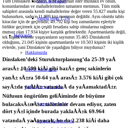
Miras & Mirasın
Tüm Dinslaken sakinleri, ister apartman ister müstakil ev olsun,
konumlarından ve mahallelerinden tamamen memnun. Tüm mülk
sahipleri arasında kendi mahallelerine değer veren 55.827 mutlu kişi
bulunurken, sadece 11.899 kişi memnun değildir. Aynı olumlu tablo
Vasıfla vergi 1,5%
kiracılar için de geçerlidir; 49.792 kişi boş zamanlarını eşleriyle
birlikte geçirmek için çeşitli fırsatlara sahip olmalarına rağmen
mutsuz olan 17.934 kişiye karşılık gelmektedir. Apartmanlarda değil,
Hakkında
tek kişilik evlerde yaşayanların sayısının 35.465 Dinslakenli
olduğunu, 21.045 kişinin apartmanlarda ve 10.503 kişinin iki kişilik
evlerde, yani Dinslaken’de yaşadığını biliyor muydunuz?
Hakkımızda
Dinslaken’deki Sturukturplanung’da 25-39 yaÅ
arasÄ± 10.599 kiÅi gibi bazÄ± genç sakinlerin
Direkt Satın alma
yanÄ± sÄ±ra 50-64 yaÅ arasÄ± 3.576 kiÅi gibi çok
sayÄ±da yaÅlÄ± vatandaÅ da yaÅamaktadÄ±r.
Şehir göre satın alma
Nüfusun öngörülen geliÅiminde de büyüme
bulacaksÄ±nÄ±z: tahminler devam ediyor, zaten
Satmak Berlin’de
dört yÄ±l içinde burada yaklaÅÄ±k 69.964
vatandaÅ yaÅayacak, bu da 2.238 kiÅi daha
Satmak Hamburg’da