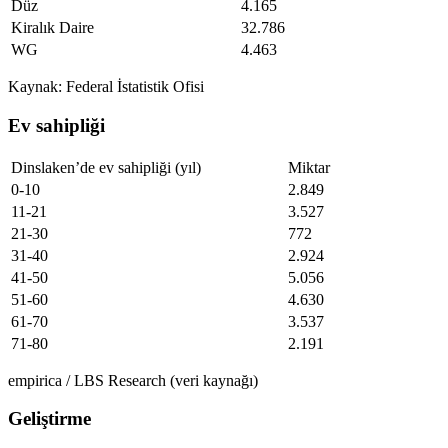
Düz
4.165
Kiralık Daire
32.786
WG
4.463
Kaynak: Federal İstatistik Ofisi
Ev sahipliği
Dinslaken’de ev sahipliği (yıl)
Miktar
0-10
2.849
11-21
3.527
21-30
772
31-40
2.924
41-50
5.056
51-60
4.630
61-70
3.537
71-80
2.191
empirica / LBS Research (veri kaynağı)
Geliştirme