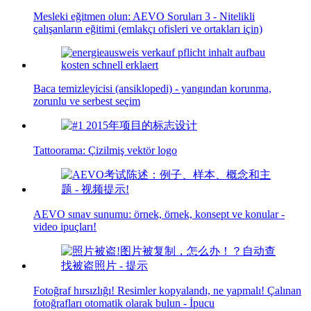
Mesleki eğitmen olun: AEVO Soruları 3 - Nitelikli
çalışanların eğitimi (emlakçı ofisleri ve ortakları için)
Baca temizleyicisi (ansiklopedi) - yangından korunma,
zorunlu ve serbest seçim
Tattoorama: Çizilmiş vektör logo
AEVO sınav sunumu: örnek, örnek, konsept ve konular -
video ipuçları!
Fotoğraf hırsızlığı! Resimler kopyalandı, ne yapmalı! Çalınan
fotoğrafları otomatik olarak bulun - İpucu