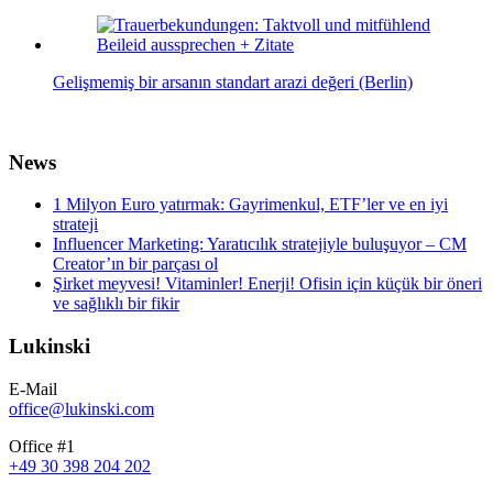
Gelişmemiş bir arsanın standart arazi değeri (Berlin)
News
1 Milyon Euro yatırmak: Gayrimenkul, ETF’ler ve en iyi
strateji
Influencer Marketing: Yaratıcılık stratejiyle buluşuyor – CM
Creator’ın bir parçası ol
Şirket meyvesi! Vitaminler! Enerji! Ofisin için küçük bir öneri
ve sağlıklı bir fikir
Lukinski
E-Mail
office@lukinski.com
Office #1
+49 30 398 204 202