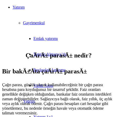
Yatırım
Gayrimenkul
Emlak yatırımı
Yatırım Almanya’da
ÇaÄrÄ± parasÄ± nedir?
Paylaşılan Anlaşma
Bir bakÄ±Åta çaÄrÄ± parasÄ±
Çağrı parası, günlük olarak kullanabileceğiniz bir çağrı parası
Varlık Satışı
hesabına para koyduğunuz bir tasarruf şeklidir. Faiz oranları
genellikle değişken olduğundan, bankalar faiz oranlarını istedikleri
zaman değiştirebilirler. Sağlayıcıya bağlı olarak, faiz yıllık, üç aylık
Yatırım
veya aylık olarak ödenir. Çağrı parası hesapları cari hesaplar gibi
yönetilemez, bu nedenle örneğin havale veya otomatik ödeme
talimatı veremezsiniz.
Yatırım 1×1