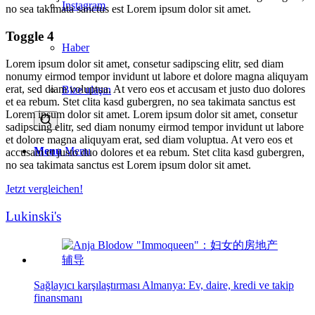
Instagram
no sea takimata sanctus est Lorem ipsum dolor sit amet.
Toggle 4
Haber
Lorem ipsum dolor sit amet, consetur sadipscing elitr, sed diam
nonumy eirmod tempor invidunt ut labore et dolore magna aliquyam
erat, sed diam voluptua. At vero eos et accusam et justo duo dolores
Bize ulaşın
et ea rebum. Stet clita kasd gubergren, no sea takimata sanctus est
Lorem ipsum dolor sit amet. Lorem ipsum dolor sit amet, consetur
sadipscing elitr, sed diam nonumy eirmod tempor invidunt ut labore
et dolore magna aliquyam erat, sed diam voluptua. At vero eos et
Menu
Menu
accusam et justo duo dolores et ea rebum. Stet clita kasd gubergren,
no sea takimata sanctus est Lorem ipsum dolor sit amet.
Jetzt vergleichen!
Lukinski's
Sağlayıcı karşılaştırması Almanya: Ev, daire, kredi ve takip
finansmanı