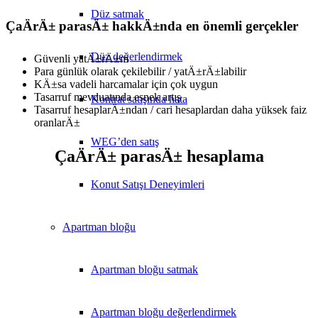
Düz satmak
ÇaÄrÄ± parasÄ± hakkÄ±nda en önemli gerçekler
Düz değerlendirmek
Güvenli yatÄ±rÄ±m
Para günlük olarak çekilebilir / yatÄ±rÄ±labilir
KÄ±sa vadeli harcamalar için çok uygun
Tasarruf mevduatında esnek artış
Kontrat satışında hata
Tasarruf hesaplarÄ±ndan / cari hesaplardan daha yüksek faiz
oranlarÄ±
WEG’den satış
ÇaÄrÄ± parasÄ± hesaplama
Konut Satışı Deneyimleri
Apartman bloğu
Apartman bloğu satmak
Apartman bloğu değerlendirmek