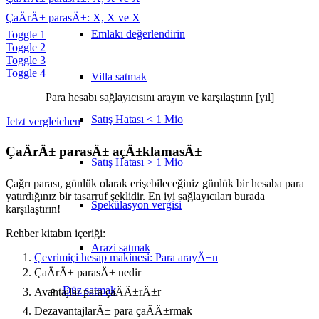
ÇaÄrÄ± parasÄ±: X, X ve X
Emlakı değerlendirin
Toggle 1
Toggle 2
Toggle 3
Toggle 4
Villa satmak
Para hesabı sağlayıcısını arayın ve karşılaştırın [yıl]
Satış Hatası < 1 Mio
Jetzt vergleichen
ÇaÄrÄ± parasÄ± açÄ±klamasÄ±
Satış Hatası > 1 Mio
Çağrı parası, günlük olarak erişebileceğiniz günlük bir hesaba para
yatırdığınız bir tasarruf şeklidir. En iyi sağlayıcıları burada
Spekülasyon vergisi
karşılaştırın!
Rehber kitabın içeriği:
Arazi satmak
Çevrimiçi hesap makinesi: Para arayÄ±n
ÇaÄrÄ± parasÄ± nedir
Düz
satmak
Avantajlar para çaÄÄ±rÄ±r
DezavantajlarÄ± para çaÄÄ±rmak