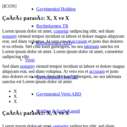
[ICON]
Gayrimenkul Holding
ÇaÄrÄ± parasÄ±: X, X ve X
Rechtsformen TR
Lorem ipsum dolor sit amet,
consetur
sadipscing elitr, sed diam
nonumy
eirmod tempor invidunt ut labore et dolore magna aliquyam
erat, sed diam voluptua. At vero eos et
accusam
et justo duo dolores
Rechtsformen ABD
et ea rebum. Stet clita kasd gubergren, no sea
takimata
sanctus est
Lorem ipsum dolor sit amet. Lorem ipsum dolor sit amet, consetetur
sadipscing elitr.
Vergi
Sed diam
nonumy
eirmod tempor invidunt ut labore et dolore magna
aliquyam erat, sed diam voluptua. At vero eos et
accusam
et justo
duo dolores et ea rebum. Stet clita kasd gubergren, no sea takimata
Gayrimenkul Vergi DE
sanctus est Lorem ipsum dolor sit amet.
X
Gayrimenkul Vergi ABD
X
X
Holding & Şartlı Kapsül
ÇaÄrÄ± parasÄ±: X, X ve X
Lorem ipsum dolor sit amet,
consetur
sadipscing elitr, sed diam