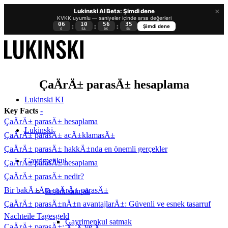
×
Lukinski AI Beta: Şimdi dene
KVKK uyumlu — saniyeler içinde arsa değerleri
06
10
56
34
:
:
:
Şimdi dene
G
SA
DK
SN
ÇaÄrÄ± parasÄ± hesaplama
Lukinski KI
Key Facts
-
ÇaÄrÄ± parasÄ± hesaplama
Lukinski
ÇaÄrÄ± parasÄ± açÄ±klamasÄ±
ÇaÄrÄ± parasÄ± hakkÄ±nda en önemli gerçekler
Gayrimenkul
ÇaÄrÄ± parasÄ± hesaplama
ÇaÄrÄ± parasÄ± nedir?
Bir bakÄ±Åta çaÄrÄ± parasÄ±
Emlak satmak
ÇaÄrÄ± parasÄ±nÄ±n avantajlarÄ±: Güvenli ve esnek tasarruf
Nachteile Tagesgeld
Gayrimenkul satmak
ÇaÄrÄ± parasÄ±: X, X ve X