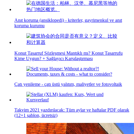
Anıt koruma (ansiklopedi) - kriterler, gayrimenkul ve anıt
koruma kurumu
Konut Tasarruf Sözleşmesi Mantıklı mı? Konut Tasarrufu
Kime Uygun? + Sağlayıcı Karşılaştırması
Çatı yenileme - çatı üstü yalıtım, maliyetler ve fotovoltaik
Takvim 2021 yazdırılacak: Tüm aylar ve haftalar PDF olarak
(12+1 şablon, ücretsiz)