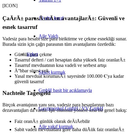
[ICON]
ÇaÄrÄ± parasÄ±nÄ±n avantajlarÄ±: Güvenli ve
10 altın kural
esnek tasarruf
Aile Vakfı
Vadesiz para hesabı size para biriktirme ve çekme esnekliği sunar.
Burada sizin için çağrı parasının tüm avantajlarını özetledik:
Şirket
Günlük para çekme
Tasarruf defteri / cari hesaptan daha yüksek faiz oranlarÄ±
Tasarruf mevduatının kısa vadeli ve serbest artışı
Ä°hbar süresi yok
Şirket kurmak
Yasal mevduat korumasÄ± sayesinde 100.000 €’ya kadar
güvenli tasarruf
GmbH basit bir açıklamayla
Nachteile Tagesgeld
Birçok avantajının yanı sıra, vadesiz para hesaplarının bazı
Gayrimenkul GmbH / VV GmbH
dezavantajları da vardır. İşte olumsuz yönlere kısa bir genel bakış:
Faiz oranÄ± günlük olarak deÄiÅebilir
Aile vakıf kurmak
Sabit vadeli mevduatlara göre daha düÅük faiz oranlarÄ±