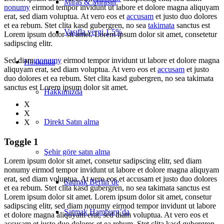
Miras & Mirasın
nonumy
eirmod tempor invidunt ut labore et dolore magna aliquyam
erat, sed diam voluptua. At vero eos et
accusam
et justo duo dolores
et ea rebum. Stet clita kasd gubergren, no sea
takimata
sanctus est
Vasıfla vergi 1,5%
Lorem ipsum dolor sit amet. Lorem ipsum dolor sit amet, consetetur
sadipscing elitr.
Sed diam
nonumy
eirmod tempor invidunt ut labore et dolore magna
Hakkında
aliquyam erat, sed diam voluptua. At vero eos et
accusam
et justo
duo dolores et ea rebum. Stet clita kasd gubergren, no sea takimata
sanctus est Lorem ipsum dolor sit amet.
Hakkımızda
X
X
Direkt Satın alma
X
Toggle 1
Şehir göre satın alma
Lorem ipsum dolor sit amet, consetur sadipscing elitr, sed diam
nonumy eirmod tempor invidunt ut labore et dolore magna aliquyam
erat, sed diam voluptua. At vero eos et accusam et justo duo dolores
Satmak Berlin’de
et ea rebum. Stet clita kasd gubergren, no sea takimata sanctus est
Lorem ipsum dolor sit amet. Lorem ipsum dolor sit amet, consetur
sadipscing elitr, sed diam nonumy eirmod tempor invidunt ut labore
Satmak Hamburg’da
et dolore magna aliquyam erat, sed diam voluptua. At vero eos et
accusam et justo duo dolores et ea rebum. Stet clita kasd gubergren,