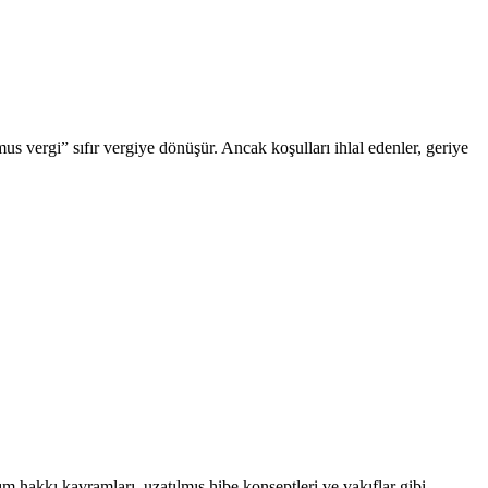
us vergi” sıfır vergiye dönüşür. Ancak koşulları ihlal edenler, geriye
ım hakkı kavramları, uzatılmış hibe konseptleri ve vakıflar gibi