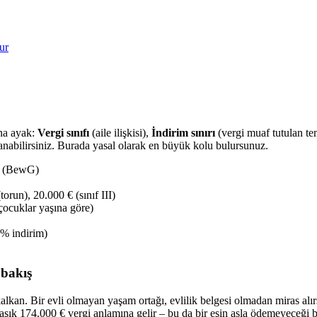
ur
ana ayak:
Vergi sınıfı
(aile ilişkisi),
İndirim sınırı
(vergi muaf tutulan t
nabilirsiniz. Burada yasal olarak en büyük kolu bulursunuz.
u (BewG)
orun), 20.000 € (sınıf III)
çocuklar yaşına göre)
 % indirim)
 bakış
ir kalkan. Bir evli olmayan yaşam ortağı, evlilik belgesi olmadan miras al
aşık 174.000 € vergi anlamına gelir – bu da bir eşin asla ödemeyeceği bi