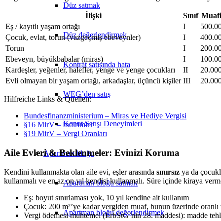
Düz satmak
İlişki
Sınıf
Muafi
Eş / kayıtlı yaşam ortağı
I
500.0
Düz değerlendirmek
Çocuk, evlat, torun (vazgeçmiş ebeveynler)
I
400.0
Torun
I
200.0
Ebeveyn, büyükbabalar (miras)
I
100.0
Kontrat satışında hata
Kardeşler, yeğenler, halefler, yenge ve yenge çocukları
II
20.000
Evli olmayan bir yaşam ortağı, arkadaşlar, üçüncü kişiler
III
20.000
WEG’den satış
Hilfreiche Links & Quellen:
Bundesfinanzministerium – Miras ve Hediye Vergisi
Konut Satışı Deneyimleri
§16 MirV – İndirimler
§19 MirV – Vergi Oranları
Aile Evleri & Beklenmeler: Evinizi Koruma
Apartman bloğu
Kendini kullanmakta olan aile evi, eşler arasında
sınırsız
ya da çocuk
kullanmalı ve en az on yıl kendisi kullanmalı. Süre içinde kiraya ver
Apartman bloğu satmak
Eş: boyut sınırlaması yok, 10 yıl kendine ait kullanım
Çocuk: 200 m²’ye kadar vergiden muaf, bunun üzerinde oranlı v
Apartman bloğu değerlendirmek
Vergi ödemesi muhtemel (ErbStG’nin 28. maddesi): madde tehli