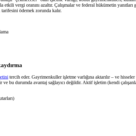
a etkili vergi oranını azaltır. Çalışmalar ve federal hükümetin yanıtları 
 tarifesini ödemek zorunda kalır.
nlama
kaydırma
etini
tercih eder. Gayrimenkuller işletme varlığına aktarılır – ve hissele
r ve bu durumda avantaj sağlayıcı değildir. Aktif işletim (kendi çalışanl
tarları)