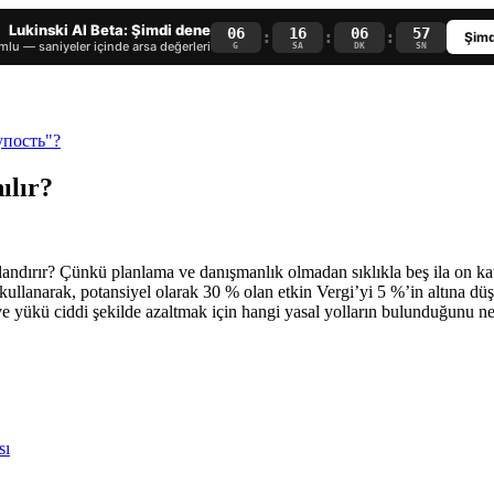
Lukinski AI Beta: Şimdi dene
06
16
06
56
:
:
:
Şimd
lu — saniyeler içinde arsa değerleri
G
SA
DK
SN
ılır?
ırır? Çünkü planlama ve danışmanlık olmadan sıklıkla beş ila on kat fa
 kullanarak, potansiyel olarak 30 % olan etkin Vergi’yi 5 %’in altına düş
e yükü ciddi şekilde azaltmak için hangi yasal yolların bulunduğunu net
sı