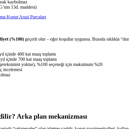
larak kaybolmaz
tG’nin 13d. maddesi)
ma Konut Arazi Parçaları
fiyet (%100)
geçerli olur – eğer koşullar uygunsa. Burada sıklıkla “dum
 yıl içinde 400 kat maaş toplamı
 yıl içinde 700 kat maaş toplamı
 gereksinimi yoktur), %100 seçeneği için maksimum %20
aç incelemesi
i olmaz
dilir? Arka plan mekanizması
antajlı “çekmeceler” olan işletme varlığı, konut gayrimenkulleri, kullan