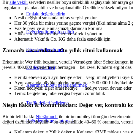
Bir
aile vekili
servetleri nesiller boyu süreklilik sağlayarak bir araya 
uygulanır – planlanabilir ve hesaplanabilir. Özellikle yüksek milyonlar
Emlakı değerlendirin
Nesil değişimi sırasında miras vergisi yoktur
Her 30 yılda bir miras yerine geçme vergisi (fikri miras alma 2 ç
Vazife payı ve aile anlaşmazlıklarından koruma
Değerlendirme prosedürü
Yüksek kurulum maliyetleri ve sürekli yönetim
Alternatif: Vakıf & Co. KG daha fazla esneklik için
Düz değerlendirmek
Zamanla tasarımlama: On yıllık ritmi kullanmak
Erkenntnis: Wer früh beginnt, verteilt Vermögen über Schenkungen in
Ev değerlemesi
jeweils 400.000 € steuerfrei übertragen – bei zwei Kindern ergibt das
Her iki ebeveli ayrı ayrı hediye eder – vergi muafiyetleri ikiye ka
Aynı zamanda büyükelplerin torunlarına: 200.000 € büyükelple 
Apartman bloğu değerlendirmek
Keten hediyesi: Eşler arası hediye → hediye veren devam eder (
Temiz belgeleme, hibe vergisi beyanı zorunluluk
Trafik değeri belirleme
Nieşin hakkı & Konut hakları: Değer ver, kontrolü k
Bir bir telif hakkı
Nießbrauch
ile bir immobileyi örneğin devretmenin 
Değerlendirme yaptırmak
değeri üzerinden düşülür – bu da genellikle 40–60 % oranında, vereni
Kullanım değeri = Yıllık değer × Katlayıcı (BMF tablosu, yaş v