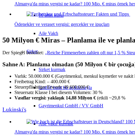
Almanya'da miras vergisi ne kadar? 100 Mio. € miras örnek he
10 altın kural
Ödenekler ve veraset vergisi: gerçekler ve ipuçları
Aile Vakfı
50 Milyon € Miras – Planlama ile ve plan
Şirket
Der Spiegel berichtet:
„Reiche Firmenerben zahlen oft nur 1,5 % Ste
Sahne A: Planlama olmadan (50 Milyon € bir çocuğa
Şirket kurmak
Varlık: 50.000.000 € (Gayrimenkul, menkul kıymetler ve nakit 
Freibetrag Kind: – 400.000 €
Steuerpflichtiger Erwerb: 49.600.000 €
GmbH basit bir açıklamayla
Steuersatz Klasse I bei diesem Volumen: 30 %
Vasıflar vergisi: yaklaşık 14,88 Milyon €
(etkili ~29,8 %
Gayrimenkul GmbH / VV GmbH
Lukinski's
Aile vakıf kurmak
Almanya'da miras vergisi ne kadar? 100 Mio. € miras örnek he