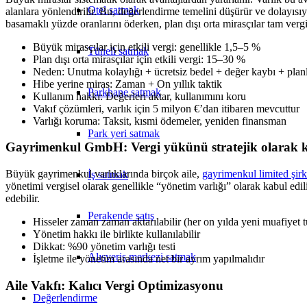
Otel satmak
alanlara yönlendirilir. Bu, değerlendirme temelini düşürür ve dolayısıyl
basamaklı yüzde oranlarını öderken, plan dışı orta mirasçılar tam vergi
Büyük mirasçılar için etkili vergi: genellikle 1,5–5 %
Tüneli satmak
Plan dışı orta mirasçılar için etkili vergi: 15–30 %
Neden: Unutma kolaylığı + ücretsiz bedel + değer kaybı + pla
Hibe yerine miras: Zaman + On yıllık taktik
Parkhane satmak
Kullanım hakkı: Değerleri aktar, kullanımını koru
Vakıf çözümleri, varlık için 5 milyon €’dan itibaren mevcuttur
Varlığı koruma: Taksit, kısmi ödemeler, yeniden finansman
Park yeri satmak
Gayrimenkul GmbH: Vergi yükünü stratejik olarak 
Büyük gayrimenkul varlıklarında birçok aile,
gayrimenkul limited şirk
İş satmak
yönetimi vergisel olarak genellikle “yönetim varlığı” olarak kabul edili
edebilir.
Perakende satış
Hisseler zaman zaman aktarılabilir (her on yılda yeni muafiyet tu
Yönetim hakkı ile birlikte kullanılabilir
Dikkat: %90 yönetim varlığı testi
Alışveriş merkezi satmak
İşletme ile yönetim arasında net bir ayrım yapılmalıdır
Aile Vakfı: Kalıcı Vergi Optimizasyonu
Değerlendirme