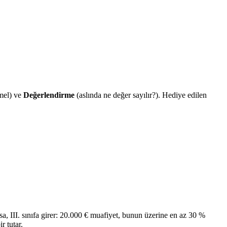
emel) ve
Değerlendirme
(aslında ne değer sayılır?). Hediye edilen
ırsa, III. sınıfa girer: 20.000 € muafiyet, bunun üzerine en az 30 %
r tutar.