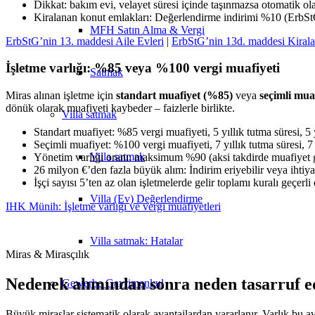
Dikkat: bakım evi, velayet süresi içinde taşınmazsa otomatik o
Kiralanan konut emlakları: Değerlendirme indirimi %10 (ErbS
MFH Satın Alma & Vergi
ErbStG’nin 13. maddesi Aile Evleri
|
ErbStG’nin 13d. maddesi Kirala
İşletme varlığı: %85 veya %100 vergi muafiyeti
Satmak
Miras alınan işletme için
standart muafiyet (%85)
veya
seçimli mua
dönük olarak muafiyeti kaybeder – faizlerle birlikte.
Villa
satmak
Standart muafiyet: %85 vergi muafiyeti, 5 yıllık tutma süresi, 5
Seçimli muafiyet: %100 vergi muafiyeti, 7 yıllık tutma süresi, 7
Villa satmak
Yönetim varlığı oranı: maksimum %90 (aksi takdirde muafiyet
26 milyon €’den fazla büyük alım: İndirim eriyebilir veya ihtiy
İşçi sayısı 5’ten az olan işletmelerde gelir toplamı kuralı geçerl
Villa (Ev) Değerlendirme
IHK Münih: İşletme varlığı ve vergi muafiyetleri
Villa satmak: Hatalar
Miras & Mirasçılık
Nedenek alımından sonra neden tasarruf e
Gewerbe
Gayrimenkul
Büyük miraslar sistematik olarak avantajlardan yararlanır. Varlık bu av