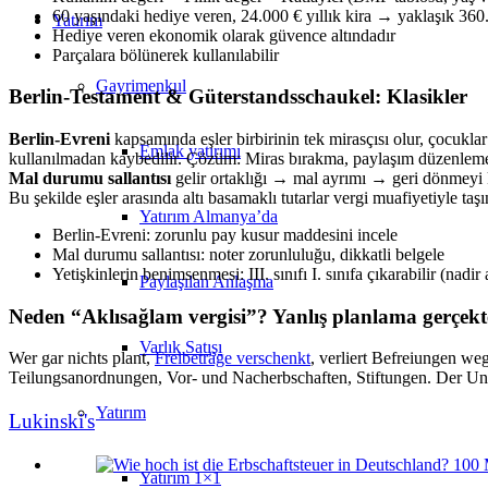
60 yaşındaki hediye veren, 24.000 € yıllık kira → yaklaşık 36
Yatırım
Hediye veren ekonomik olarak güvence altındadır
Parçalara bölünerek kullanılabilir
Gayrimenkul
Berlin-Testament & Güterstandsschaukel: Klasikler
Berlin-Evreni
kapsamında eşler birbirinin tek mirasçısı olur, çocuklar
Emlak yatırımı
kullanılmadan kaybedilir. Çözüm: Miras bırakma, paylaşım düzenlem
Mal durumu sallantısı
gelir ortaklığı → mal ayrımı → geri dönmeyi ku
Bu şekilde eşler arasında altı basamaklı tutarlar vergi muafiyetiyle taşın
Yatırım Almanya’da
Berlin-Evreni: zorunlu pay kusur maddesini incele
Mal durumu sallantısı: noter zorunluluğu, dikkatli belgele
Yetişkinlerin benimsenmesi: III. sınıfı I. sınıfa çıkarabilir (nadir
Paylaşılan Anlaşma
Neden “Aklısağlam vergisi”? Yanlış planlama gerçekt
Varlık Satışı
Wer gar nichts plant,
Freibeträge verschenkt
, verliert Befreiungen we
Teilungsanordnungen, Vor- und Nacherbschaften, Stiftungen. Der Unt
Yatırım
Lukinski's
Yatırım 1×1