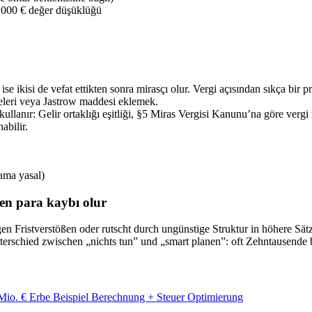
0.000 € değer düşüklüğü
 ise ikisi de vefat ettikten sonra mirasçı olur. Vergi açısından sıkça b
eleri veya Jastrow maddesi eklemek.
llanır: Gelir ortaklığı eşitliği, §5 Miras Vergisi Kanunu’na göre vergi 
abilir.
 ama yasal)
en para kaybı olur
gen Fristverstößen oder rutscht durch ungünstige Struktur in höhere Sä
erschied zwischen „nichts tun” und „smart planen”: oft Zehntausende b