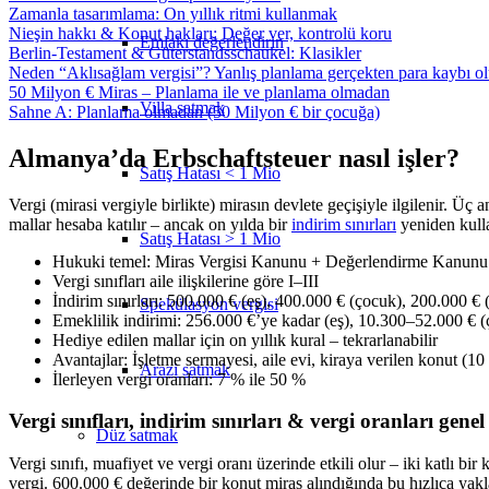
Zamanla tasarımlama: On yıllık ritmi kullanmak
Nieşin hakkı & Konut hakları: Değer ver, kontrolü koru
Emlakı değerlendirin
Berlin-Testament & Güterstandsschaukel: Klasikler
Neden “Aklısağlam vergisi”? Yanlış planlama gerçekten para kaybı ol
50 Milyon € Miras – Planlama ile ve planlama olmadan
Villa satmak
Sahne A: Planlama olmadan (50 Milyon € bir çocuğa)
Almanya’da Erbschaftsteuer nasıl işler?
Satış Hatası < 1 Mio
Vergi (mirasi vergiyle birlikte) mirasın devlete geçişiyle ilgilenir. Üç 
mallar hesaba katılır – ancak on yılda bir
indirim sınırları
yeniden kulla
Satış Hatası > 1 Mio
Hukuki temel: Miras Vergisi Kanunu + Değerlendirme Kanun
Vergi sınıfları aile ilişkilerine göre I–III
İndirim sınırları: 500.000 € (eş), 400.000 € (çocuk), 200.000 € (t
Spekülasyon vergisi
Emeklilik indirimi: 256.000 €’ye kadar (eş), 10.300–52.000 € (
Hediye edilen mallar için on yıllık kural – tekrarlanabilir
Avantajlar: İşletme sermayesi, aile evi, kiraya verilen konut (10
Arazi satmak
İlerleyen vergi oranları: 7 % ile 50 %
Vergi sınıfları, indirim sınırları & vergi oranları genel
Düz
satmak
Vergi sınıfı, muafiyet ve vergi oranı üzerinde etkili olur – iki katlı b
vergi. 600.000 € değerinde bir konut miras alındığında bu hızlıca yakl