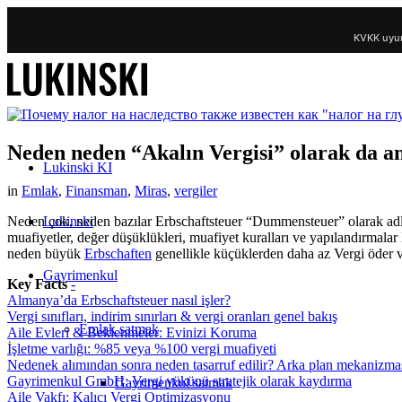
KVKK uyum
Neden neden “Akalın Vergisi” olarak da an
Lukinski KI
in
Emlak
,
Finansman
,
Miras
,
vergiler
Lukinski
Neden çok, neden bazılar Erbschaftsteuer “Dummensteuer” olarak adland
muafiyetler, değer düşüklükleri, muafiyet kuralları ve yapılandırmalar
neden büyük
Erbschaften
genellikle küçüklerden daha az Vergi öder v
Gayrimenkul
Key Facts
-
Almanya’da Erbschaftsteuer nasıl işler?
Vergi sınıfları, indirim sınırları & vergi oranları genel bakış
Emlak satmak
Aile Evleri & Beklenmeler: Evinizi Koruma
İşletme varlığı: %85 veya %100 vergi muafiyeti
Nedenek alımından sonra neden tasarruf edilir? Arka plan mekanizma
Gayrimenkul GmbH: Vergi yükünü stratejik olarak kaydırma
Gayrimenkul satmak
Aile Vakfı: Kalıcı Vergi Optimizasyonu