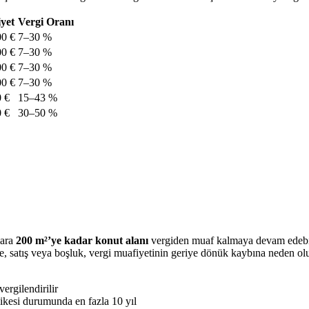
yet
Vergi Oranı
00 €
7–30 %
00 €
7–30 %
00 €
7–30 %
00 €
7–30 %
 €
15–43 %
 €
30–50 %
lara
200 m²’ye kadar konut alanı
vergiden muaf kalmaya devam edebili
me, satış veya boşluk, vergi muafiyetinin geriye dönük kaybına neden olu
ergilendirilir
kesi durumunda en fazla 10 yıl