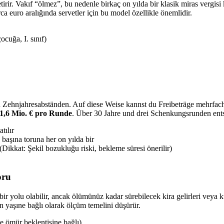
getirir. Vakıf “ölmez”, bu nedenle birkaç on yılda bir klasik miras vergis
ca euro aralığında servetler için bu model özellikle önemlidir.
ocuğa, I. sınıf)
 Zehnjahresabständen. Auf diese Weise kannst du Freibeträge mehrfach 
1,6 Mio. € pro Runde
. Über 30 Jahre und drei Schenkungsrunden entst
tılır
başına toruna her on yılda bir
Dikkat: Şekil bozukluğu riski, bekleme süresi önerilir)
oru
bir yolu olabilir, ancak ölümünüz kadar sürebilecek kira gelirleri vey
n yaşıne bağlı olarak ölçüm temelini düşürür.
e ömür beklentisine bağlı)