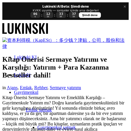
×
Lukinski AI Beta: Şimdi dene
KVKK uyumlu — saniyeler içinde arsa değerleri
06
12
33
36
:
:
:
Şimdi dene
G
SA
DK
SN
Lukinski KI
Kitap Önerisi Sermaye Yatırımı ve
Karşılığı: Yatırım + Para Kazanma
Bestseller dahil!
Lukinski
in
Ajans
,
Emlak
,
Rehber
,
Sermaye yatırımı
Gayrimenkul
Kitap Önerisi Sermaye Yatırımı ve Emeklilik Karşılığı –
Gayrimenkule Yatırım mı? Doğru kararlarla gayrimenkulünüzü bir
gelir kaynağına dönüştürün! Yıl sonunda elinizde birkaç avro
Emlak satmak
kaldıysa, er ya da geç bir apartman dairesine ya da bir eve yatırım
yapmayı düşüneceksiniz. Ama bir yatırımcı olarak ne ile başlarsınız
– küçük mü büyük mü? Bu kitaplar, uzmanların pratik ipuçları ve
Gayrimenkul satmak
deneyimleriyle paranızı daire ve evlere nasıl akıllıca