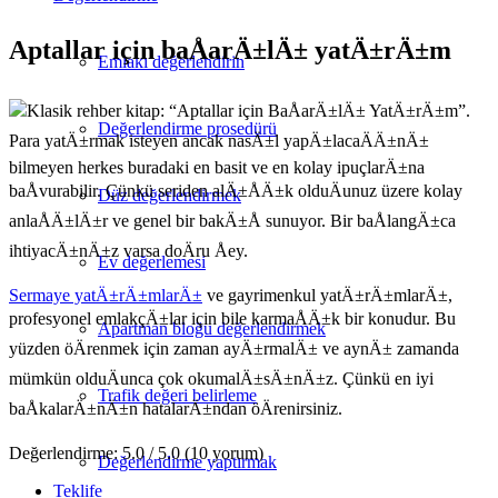
Aptallar için baÅarÄ±lÄ± yatÄ±rÄ±m
Emlakı değerlendirin
Klasik rehber kitap: “Aptallar için BaÅarÄ±lÄ± YatÄ±rÄ±m”.
Değerlendirme prosedürü
Para yatÄ±rmak isteyen ancak nasÄ±l yapÄ±lacaÄÄ±nÄ±
bilmeyen herkes buradaki en basit ve en kolay ipuçlarÄ±na
baÅvurabilir. Çünkü seriden alÄ±ÅÄ±k olduÄunuz üzere kolay
Düz değerlendirmek
anlaÅÄ±lÄ±r ve genel bir bakÄ±Å sunuyor. Bir baÅlangÄ±ca
ihtiyacÄ±nÄ±z varsa doÄru Åey.
Ev değerlemesi
Sermaye yatÄ±rÄ±mlarÄ±
ve gayrimenkul yatÄ±rÄ±mlarÄ±,
profesyonel emlakçÄ±lar için bile karmaÅÄ±k bir konudur. Bu
Apartman bloğu değerlendirmek
yüzden öÄrenmek için zaman ayÄ±rmalÄ± ve aynÄ± zamanda
mümkün olduÄunca çok okumalÄ±sÄ±nÄ±z. Çünkü en iyi
Trafik değeri belirleme
baÅkalarÄ±nÄ±n hatalarÄ±ndan öÄrenirsiniz.
Değerlendirme: 5.0 / 5.0 (10 yorum)
Değerlendirme yaptırmak
Teklife