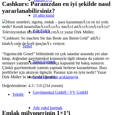
Cashkurs: Paranızdan en iyi şekilde nasıl
yararlanabilirsiniz?
10 altın kural
Hisse senetleri, sigorta, emlak – para kazanmanÄ±n en iyi yolu
nedir? Kendi tasarruflarÄ±nÄ±zÄ± nasÄ±l artÄ±rÄ±rsÄ±nÄ±z?
Aile Vakfı
Televizyondan tanÄ±dÄ±ÄÄ±mÄ±z yazar Dirk Müller,
“Cashkurs: So machen Sie das Beste aus Ihrem Geld” adlÄ±
kitabÄ±nda deÄerli ipuçlarÄ± veriyor.
Şirket
“Sigortacılık Genel” bölümünde en çok satanlar arasında yer alan
kitap, doğrudan gayrimenkul konusuyla ilgili olmasa da yatırım ve
Şirket kurmak
sermaye yatırımı konusuna oldukça kapsamlı bir bakış sunuyor.
Çünkü gayrimenkule yatırım yapmak herkese kazandırmaz. Bazı
portföyler için aksiyon ilginçtir. Paranız için en iyisi nedir? Yazar
GmbH basit bir açıklamayla
Dirk Müller’in kitabında öğrenin.
Değerlendirme: 4.3 / 5.0 (234 yorum)
Gayrimenkul GmbH / VV GmbH
Teklife
Aile vakıf kurmak
Emlak milyonerinin 1×1’i