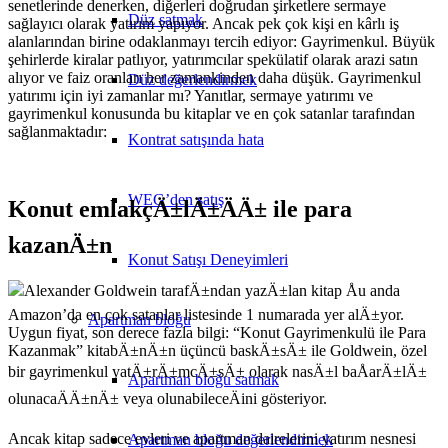
senetlerinde denerken, diğerleri doğrudan şirketlere sermaye
Düz satmak
sağlayıcı olarak yatırım yapıyor. Ancak pek çok kişi en kârlı iş
alanlarından birine odaklanmayı tercih ediyor: Gayrimenkul. Büyük
şehirlerde kiralar patlıyor, yatırımcılar spekülatif olarak arazi satın
alıyor ve faiz oranları her zamankinden daha düşük. Gayrimenkul
Düz değerlendirmek
yatırımı için iyi zamanlar mı? Yanıtlar, sermaye yatırımı ve
gayrimenkul konusunda bu kitaplar ve en çok satanlar tarafından
sağlanmaktadır:
Kontrat satışında hata
WEG’den satış
Konut emlakçÄ±lÄ±ÄÄ± ile para
kazanÄ±n
Konut Satışı Deneyimleri
Alexander Goldwein tarafÄ±ndan yazÄ±lan kitap Åu anda
Amazon’da en çok satanlar listesinde 1 numarada yer alÄ±yor.
Apartman bloğu
Uygun fiyat, son derece fazla bilgi: “Konut Gayrimenkulü ile Para
Kazanmak” kitabÄ±nÄ±n üçüncü baskÄ±sÄ± ile Goldwein, özel
bir gayrimenkul yatÄ±rÄ±mcÄ±sÄ± olarak nasÄ±l baÅarÄ±lÄ±
Apartman bloğu satmak
olunacaÄÄ±nÄ± veya olunabileceÄini gösteriyor.
Ancak kitap sadece evleri ve apartman dairelerini yatırım nesnesi
Apartman bloğu değerlendirmek