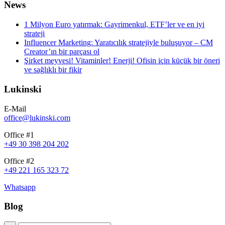
News
1 Milyon Euro yatırmak: Gayrimenkul, ETF’ler ve en iyi
strateji
Influencer Marketing: Yaratıcılık stratejiyle buluşuyor – CM
Creator’ın bir parçası ol
Şirket meyvesi! Vitaminler! Enerji! Ofisin için küçük bir öneri
ve sağlıklı bir fikir
Lukinski
E-Mail
office@lukinski.com
Office #1
+49 30 398 204 202
Office #2
+49 221 165 323 72
Whatsapp
Blog