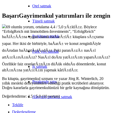
Otel satmak
BaşarıGayrimenkul yatırımları ile zengin
Tüneli satmak
69 olumlu yorum, ortalama 4,4 / 5,0 yÄ±ldÄ±z. Böylece
“ErfolgReich mit Immobilien-Investments”, “ErfolgReich”
Parkhane satmak
baÅlÄ±ÄÄ±na uygun olarak baÅarÄ±lÄ± kitaplara sÄ±çrama
yapar. Her ikisi de birbiriyle, baÅarÄ± ve konut zenginliÄiyle
doÄrudan baÄlantÄ±lÄ±dÄ±r. Peki paranÄ±zÄ± nasÄ±l
Park yeri satmak
artÄ±rÄ±rsÄ±nÄ±z? NasÄ±l doÄru yatÄ±rÄ±m yaparsÄ±nÄ±z?
Özellikle faiz oranlarÄ±nÄ±n düÅük olduÄu dönemlerde, konut
İş satmak
altÄ±nÄ±na yatÄ±rÄ±m yapmak kârlÄ±dÄ±r.
Bu kitapta, gayrimenkul uzmanı ve yazar Jörg R. Winterlich, 20
Perakende satış
yıllık mesleki deneyiminden edindiği pratik tecrübeleri aktarıyor.
Doğru kararlarla gayrimenkulünüzü bir gelir kaynağına dönüştürün.
Değerlendirme: 4.5 / 5.0 (10 yorum)
Alışveriş merkezi satmak
Teklife
Değerlendirme