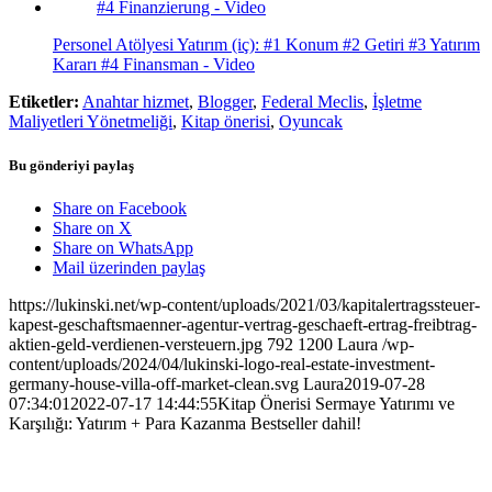
Personel Atölyesi Yatırım (iç): #1 Konum #2 Getiri #3 Yatırım
Kararı #4 Finansman - Video
Etiketler:
Anahtar hizmet
,
Blogger
,
Federal Meclis
,
İşletme
Maliyetleri Yönetmeliği
,
Kitap önerisi
,
Oyuncak
Bu gönderiyi paylaş
Share on Facebook
Share on X
Share on WhatsApp
Mail üzerinden paylaş
https://lukinski.net/wp-content/uploads/2021/03/kapitalertragssteuer-
kapest-geschaftsmaenner-agentur-vertrag-geschaeft-ertrag-freibtrag-
aktien-geld-verdienen-versteuern.jpg
792
1200
Laura
/wp-
content/uploads/2024/04/lukinski-logo-real-estate-investment-
germany-house-villa-off-market-clean.svg
Laura
2019-07-28
07:34:01
2022-07-17 14:44:55
Kitap Önerisi Sermaye Yatırımı ve
Karşılığı: Yatırım + Para Kazanma Bestseller dahil!