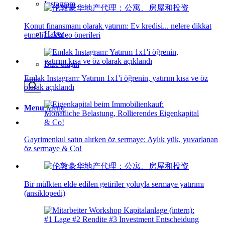
Instagram
Konut finansmanı olarak yatırım: Ev kredisi... nelere dikkat
Haber
etmeli? - Video önerileri
Bize ulaşın
Emlak Instagram: Yatırım 1x1'i öğrenin, yatırım kısa ve öz
olarak açıklandı
Menu
Menu
Gayrimenkul satın alırken öz sermaye: Aylık yük, yuvarlanan
öz sermaye & Co!
Bir mülkten elde edilen getiriler yoluyla sermaye yatırımı
(ansiklopedi)