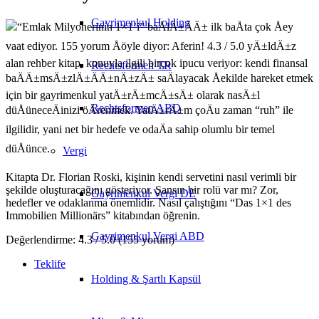
Gayrimenkul Holding
“Emlak Milyonerinin 1×1’i” baÅlÄ±ÄÄ± ilk baÅta çok Åey
vaat ediyor. 155 yorum Åöyle diyor: Aferin! 4.3 / 5.0 yÄ±ldÄ±z
alan rehber kitap, konuyla ilgili birçok ipucu veriyor: kendi finansal
Rechtsformen TR
baÄÄ±msÄ±zlÄ±ÄÄ±nÄ±zÄ± saÄlayacak Åekilde hareket etmek
için bir gayrimenkul yatÄ±rÄ±mcÄ±sÄ± olarak nasÄ±l
Rechtsformen ABD
düÅüneceÄinizi öÄrenmek. YatÄ±rÄ±m çoÄu zaman “ruh” ile
ilgilidir, yani net bir hedefe ve odaÄa sahip olumlu bir temel
düÅünce.
Vergi
Kitapta Dr. Florian Roski, kişinin kendi servetini nasıl verimli bir
şekilde oluşturacağını gösteriyor. Şansın bir rolü var mı? Zor,
Gayrimenkul Vergi DE
hedefler ve odaklanma önemlidir. Nasıl çalıştığını “Das 1×1 des
Immobilien Millionärs” kitabından öğrenin.
Gayrimenkul Vergi ABD
Değerlendirme: 4.3 / 5.0 (155 yorum)
Teklife
Holding & Şartlı Kapsül