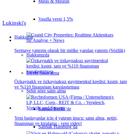
Miras & Mirasın
Vasıfla vergi 1,5%
Lukinski's
Hakkında
Sermaye yatırımı olarak bir mülke yapılan yatırım (Sözlük)
Hakkımızda
Direkt Satın alma
Özkaynaklı ve özkaynaksız gayrimenkul kredisi: kısmi, tam
ve %110 finansman karşılaştırması
Şehir göre satın alma
Satmak Berlin’de
Yeni başlayanlar için 4 yatırım ipucu: satın alma, getiri,
finansman ve kiralama - yeni video!
Satmak Hamburg’da