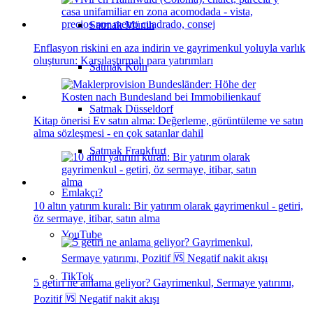
Satmak Münih
Enflasyon riskini en aza indirin ve gayrimenkul yoluyla varlık
oluşturun: Karşılaştırmalı para yatırımları
Satmak Köln
Satmak Düsseldorf
Kitap önerisi Ev satın alma: Değerleme, görüntüleme ve satın
alma sözleşmesi - en çok satanlar dahil
Satmak Frankfurt
Emlakçı?
10 altın yatırım kuralı: Bir yatırım olarak gayrimenkul - getiri,
öz sermaye, itibar, satın alma
YouTube
TikTok
5 getiri ne anlama geliyor? Gayrimenkul, Sermaye yatırımı,
Pozitif 🆚 Negatif nakit akışı