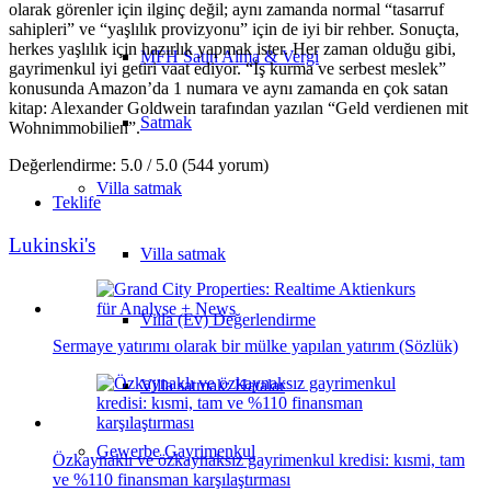
olarak görenler için ilginç değil; aynı zamanda normal “tasarruf
sahipleri” ve “yaşlılık provizyonu” için de iyi bir rehber. Sonuçta,
herkes yaşlılık için hazırlık yapmak ister. Her zaman olduğu gibi,
MFH Satın Alma & Vergi
gayrimenkul iyi getiri vaat ediyor. “İş kurma ve serbest meslek”
konusunda Amazon’da 1 numara ve aynı zamanda en çok satan
kitap: Alexander Goldwein tarafından yazılan “Geld verdienen mit
Satmak
Wohnimmobilien”.
Değerlendirme: 5.0 / 5.0 (544 yorum)
Villa
satmak
Teklife
Lukinski's
Villa satmak
Villa (Ev) Değerlendirme
Sermaye yatırımı olarak bir mülke yapılan yatırım (Sözlük)
Villa satmak: Hatalar
Gewerbe
Gayrimenkul
Özkaynaklı ve özkaynaksız gayrimenkul kredisi: kısmi, tam
ve %110 finansman karşılaştırması