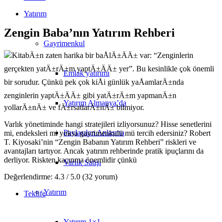
Yatırım
Zengin Baba’nın Yatırım Rehberi
Gayrimenkul
KitabÄ±n zaten harika bir baÅlÄ±ÄÄ± var: “Zenginlerin
gerçekten yatÄ±rÄ±m yaptÄ±ÄÄ± yer”. Bu kesinlikle çok önemli
Emlak yatırımı
bir sorudur. Çünkü pek çok kiÅi günlük yaÅamlarÄ±nda
zenginlerin yaptÄ±ÄÄ± gibi yatÄ±rÄ±m yapmanÄ±n
Yatırım Almanya’da
yollarÄ±nÄ± ve fÄ±rsatlarÄ±nÄ± bilmiyor.
Varlık yönetiminde hangi stratejileri izliyorsunuz? Hisse senetlerini
Paylaşılan Anlaşma
mi, endeksleri mi yoksa gayrimenkulü mü tercih edersiniz? Robert
T. Kiyosaki’nin “Zengin Babanın Yatırım Rehberi” riskleri ve
avantajları tartıyor. Ancak yatırım rehberinde pratik ipuçlarını da
derliyor. Riskten kaçınma önemlidir çünkü
Varlık Satışı
Değerlendirme: 4.3 / 5.0 (32 yorum)
Yatırım
Teklife
Yatırım 1×1